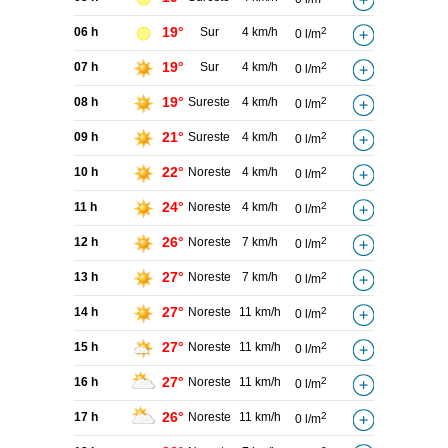
19°
06 h
Sur
4 km/h
2
0 l/m
19°
07 h
Sur
4 km/h
2
0 l/m
19°
08 h
Sureste
4 km/h
2
0 l/m
21°
09 h
Sureste
4 km/h
2
0 l/m
22°
10 h
Noreste
4 km/h
2
0 l/m
24°
11 h
Noreste
4 km/h
2
0 l/m
26°
12 h
Noreste
7 km/h
2
0 l/m
27°
13 h
Noreste
7 km/h
2
0 l/m
27°
14 h
Noreste
11 km/h
2
0 l/m
27°
15 h
Noreste
11 km/h
2
0 l/m
27°
16 h
Noreste
11 km/h
2
0 l/m
26°
17 h
Noreste
11 km/h
2
0 l/m