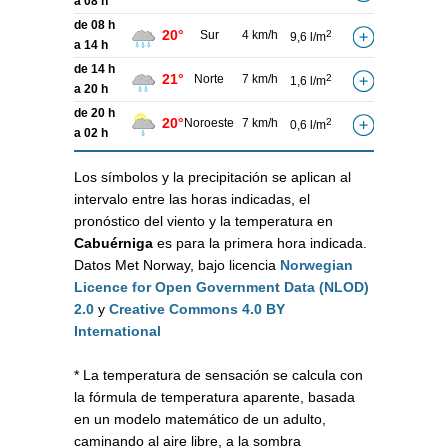
a 08 h
de 08 h
20°
Sur
4 km/h
2
9,6 l/m
a 14 h
de 14 h
21°
Norte
7 km/h
2
1,6 l/m
a 20 h
de 20 h
20°
Noroeste
7 km/h
2
0,6 l/m
a 02 h
Los símbolos y la precipitación se aplican al
intervalo entre las horas indicadas, el
pronóstico del viento y la temperatura en
Cabuérniga
es para la primera hora indicada.
Datos Met Norway, bajo licencia
Norwegian
Licence for Open Government Data (NLOD)
2.0
y
Creative Commons 4.0 BY
International
* La temperatura de sensación se calcula con
la fórmula de temperatura aparente, basada
en un modelo matemático de un adulto,
caminando al aire libre, a la sombra