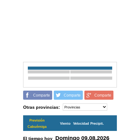
Comparte
Comparte
Comparte
Otras provincias:
Previsión
Viento
Velocidad
Precipit.
Cabuérniga
Domingo
09.08.2026
El tiempo hoy