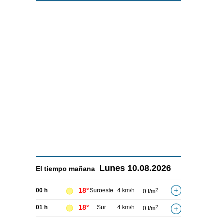
Lunes
10.08.2026
El tiempo
mañana
18°
00 h
Suroeste
4 km/h
2
0 l/m
18°
01 h
Sur
4 km/h
2
0 l/m