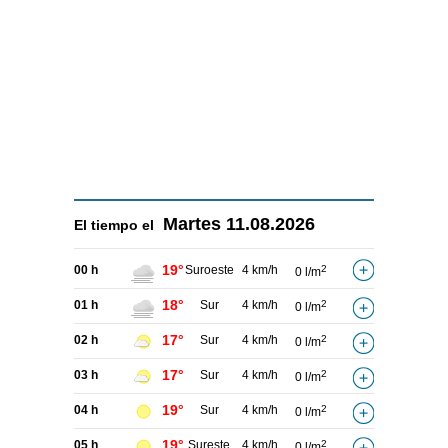
Martes
11.08.2026
El tiempo el
19°
00 h
Suroeste
4 km/h
2
0 l/m
18°
01 h
Sur
4 km/h
2
0 l/m
17°
02 h
Sur
4 km/h
2
0 l/m
17°
03 h
Sur
4 km/h
2
0 l/m
19°
04 h
Sur
4 km/h
2
0 l/m
19°
05 h
Sureste
4 km/h
2
0 l/m