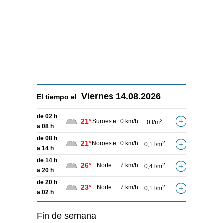
Viernes
14.08.2026
El tiempo el
de 02 h
21°
Suroeste
0 km/h
2
0 l/m
a 08 h
de 08 h
21°
Noroeste
0 km/h
2
0,1 l/m
a 14 h
de 14 h
26°
Norte
7 km/h
2
0,4 l/m
a 20 h
de 20 h
23°
Norte
7 km/h
2
0,1 l/m
a 02 h
Fin de semana