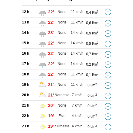
22°
12 h
Norte
11 km/h
2
0,4 l/m
22°
13 h
Norte
11 km/h
2
0,6 l/m
23°
14 h
Norte
14 km/h
2
0,9 l/m
22°
15 h
Norte
14 km/h
2
0,8 l/m
22°
16 h
Norte
14 km/h
2
0,7 l/m
22°
17 h
Norte
14 km/h
2
0,2 l/m
22°
18 h
Norte
11 km/h
2
0,1 l/m
21°
19 h
Norte
11 km/h
2
0 l/m
21°
20 h
Noroeste
7 km/h
2
0 l/m
20°
21 h
Norte
7 km/h
2
0 l/m
19°
22 h
Este
4 km/h
2
0 l/m
19°
23 h
Suroeste
4 km/h
2
0 l/m