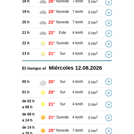
26°
18 h
Noreste
7 km/h
2
0 l/m
25°
19 h
Noreste
7 km/h
2
0 l/m
23°
20 h
Noreste
7 km/h
2
0 l/m
22°
21 h
Este
4 km/h
2
0 l/m
21°
22 h
Sureste
4 km/h
2
0 l/m
21°
23 h
Sur
4 km/h
2
0 l/m
Miércoles
12.08.2026
El tiempo el
20°
00 h
Sur
4 km/h
2
0 l/m
20°
01 h
Sur
4 km/h
2
0 l/m
de 02 h
21°
Sur
4 km/h
2
0 l/m
a 08 h
de 08 h
21°
Sureste
4 km/h
2
0 l/m
a 14 h
de 14 h
29°
Noreste
7 km/h
2
0 l/m
a 20 h