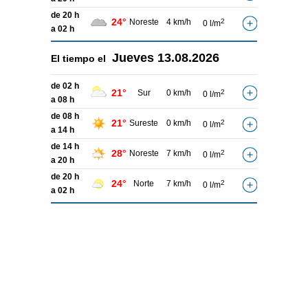
de 20 h
24°
Noreste
4 km/h
2
0 l/m
a 02 h
Jueves
13.08.2026
El tiempo el
de 02 h
21°
Sur
0 km/h
2
0 l/m
a 08 h
de 08 h
21°
Sureste
0 km/h
2
0 l/m
a 14 h
de 14 h
28°
Noreste
7 km/h
2
0 l/m
a 20 h
de 20 h
24°
Norte
7 km/h
2
0 l/m
a 02 h