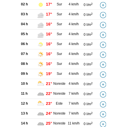
17°
02 h
Sur
4 km/h
2
0 l/m
17°
03 h
Sur
4 km/h
2
0 l/m
16°
04 h
Sur
4 km/h
2
0 l/m
16°
05 h
Sur
4 km/h
2
0 l/m
16°
06 h
Sur
4 km/h
2
0 l/m
16°
07 h
Sur
4 km/h
2
0 l/m
16°
08 h
Sur
4 km/h
2
0 l/m
19°
09 h
Sur
4 km/h
2
0 l/m
21°
10 h
Noreste
4 km/h
2
0 l/m
22°
11 h
Noreste
7 km/h
2
0 l/m
23°
12 h
Este
7 km/h
2
0 l/m
24°
13 h
Noreste
7 km/h
2
0 l/m
25°
14 h
Noreste
11 km/h
2
0 l/m