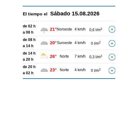
Sábado
15.08.2026
El tiempo el
de 02 h
21°
Noroeste
4 km/h
2
0,6 l/m
a 08 h
de 08 h
20°
Suroeste
4 km/h
2
0 l/m
a 14 h
de 14 h
26°
Norte
7 km/h
2
0,3 l/m
a 20 h
de 20 h
23°
Norte
4 km/h
2
0 l/m
a 02 h