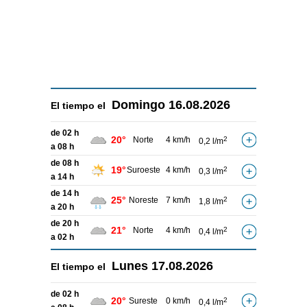
Domingo
16.08.2026
El tiempo el
de 02 h
20°
Norte
4 km/h
2
0,2 l/m
a 08 h
de 08 h
19°
Suroeste
4 km/h
2
0,3 l/m
a 14 h
de 14 h
25°
Noreste
7 km/h
2
1,8 l/m
a 20 h
de 20 h
21°
Norte
4 km/h
2
0,4 l/m
a 02 h
Lunes
17.08.2026
El tiempo el
de 02 h
20°
Sureste
0 km/h
2
0,4 l/m