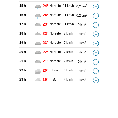
24°
15 h
Noreste
11 km/h
2
0,2 l/m
24°
16 h
Noreste
11 km/h
2
0,2 l/m
23°
17 h
Noreste
11 km/h
2
0 l/m
23°
18 h
Noreste
7 km/h
2
0 l/m
23°
19 h
Noreste
7 km/h
2
0 l/m
22°
20 h
Noreste
7 km/h
2
0 l/m
21°
21 h
Noreste
7 km/h
2
0 l/m
20°
22 h
Este
4 km/h
2
0 l/m
19°
23 h
Sur
4 km/h
2
0 l/m