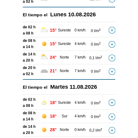
a 02 h
Lunes
10.08.2026
El tiempo el
de 02 h
15°
Sureste
0 km/h
2
0 l/m
a 08 h
de 08 h
15°
Sureste
4 km/h
2
0 l/m
a 14 h
de 14 h
24°
Norte
7 km/h
2
0,1 l/m
a 20 h
de 20 h
21°
Norte
7 km/h
2
0 l/m
a 02 h
Martes
11.08.2026
El tiempo el
de 02 h
18°
Sureste
4 km/h
2
0 l/m
a 08 h
de 08 h
18°
Sur
4 km/h
2
0 l/m
a 14 h
de 14 h
28°
Norte
0 km/h
2
0,2 l/m
a 20 h