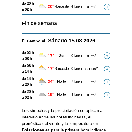
de 20 h
20°
Noroeste
4 km/h
2
0 l/m
a 02 h
Fin de semana
Sábado
15.08.2026
El tiempo el
de 02 h
17°
Sur
0 km/h
2
0 l/m
a 08 h
de 08 h
17°
Suroeste
0 km/h
2
0,1 l/m
a 14 h
de 14 h
24°
Norte
7 km/h
2
1 l/m
a 20 h
de 20 h
19°
Norte
4 km/h
2
0 l/m
a 02 h
Los símbolos y la precipitación se aplican al
intervalo entre las horas indicadas, el
pronóstico del viento y la temperatura en
Polaciones
es para la primera hora indicada.