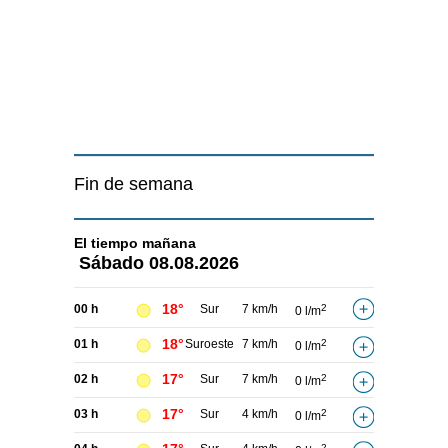
Fin de semana
El tiempo
mañana
Sábado
08.08.2026
18°
00 h
Sur
7 km/h
2
0 l/m
18°
01 h
Suroeste
7 km/h
2
0 l/m
17°
02 h
Sur
7 km/h
2
0 l/m
17°
03 h
Sur
4 km/h
2
0 l/m
2