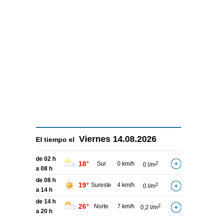
Viernes
14.08.2026
El tiempo el
de 02 h
18°
Sur
0 km/h
2
0 l/m
a 08 h
de 08 h
19°
Sureste
4 km/h
2
0 l/m
a 14 h
de 14 h
26°
Norte
7 km/h
2
0,2 l/m
a 20 h