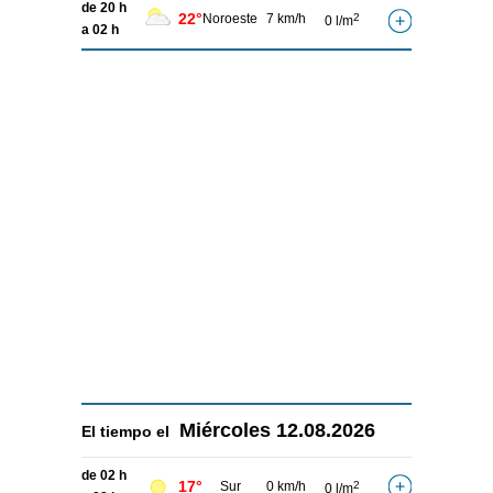
de 20 h
22°
Noroeste
7 km/h
2
0 l/m
a 02 h
Miércoles
12.08.2026
El tiempo el
de 02 h
17°
Sur
0 km/h
2
0 l/m