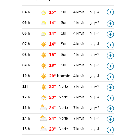
15°
04 h
Sur
4 km/h
2
0 l/m
14°
05 h
Sur
4 km/h
2
0 l/m
14°
06 h
Sur
4 km/h
2
0 l/m
14°
07 h
Sur
4 km/h
2
0 l/m
15°
08 h
Sur
4 km/h
2
0 l/m
18°
09 h
Sur
7 km/h
2
0 l/m
20°
10 h
Noreste
4 km/h
2
0 l/m
22°
11 h
Norte
7 km/h
2
0 l/m
23°
12 h
Norte
7 km/h
2
0 l/m
24°
13 h
Norte
7 km/h
2
0 l/m
24°
14 h
Norte
7 km/h
2
0 l/m
23°
15 h
Norte
7 km/h
2
0 l/m