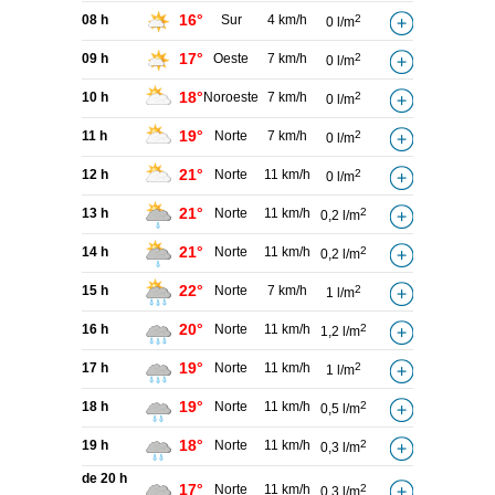
16°
08 h
Sur
4 km/h
2
0 l/m
17°
09 h
Oeste
7 km/h
2
0 l/m
18°
10 h
Noroeste
7 km/h
2
0 l/m
19°
11 h
Norte
7 km/h
2
0 l/m
21°
12 h
Norte
11 km/h
2
0 l/m
21°
13 h
Norte
11 km/h
2
0,2 l/m
21°
14 h
Norte
11 km/h
2
0,2 l/m
22°
15 h
Norte
7 km/h
2
1 l/m
20°
16 h
Norte
11 km/h
2
1,2 l/m
19°
17 h
Norte
11 km/h
2
1 l/m
19°
18 h
Norte
11 km/h
2
0,5 l/m
18°
19 h
Norte
11 km/h
2
0,3 l/m
de 20 h
17°
Norte
11 km/h
2
0,3 l/m