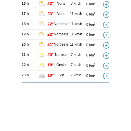
23°
16 h
Norte
7 km/h
2
0 l/m
23°
17 h
Norte
11 km/h
2
0 l/m
22°
18 h
Noroeste
11 km/h
2
0 l/m
22°
19 h
Noroeste
11 km/h
2
0 l/m
21°
20 h
Noroeste
11 km/h
2
0 l/m
20°
21 h
Noreste
7 km/h
2
0 l/m
18°
22 h
Oeste
7 km/h
2
0 l/m
18°
23 h
Sur
7 km/h
2
0 l/m