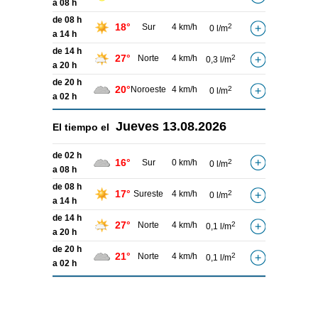
a 08 h
de 08 h
18°
Sur
4 km/h
2
0 l/m
a 14 h
de 14 h
27°
Norte
4 km/h
2
0,3 l/m
a 20 h
de 20 h
20°
Noroeste
4 km/h
2
0 l/m
a 02 h
Jueves
13.08.2026
El tiempo el
de 02 h
16°
Sur
0 km/h
2
0 l/m
a 08 h
de 08 h
17°
Sureste
4 km/h
2
0 l/m
a 14 h
de 14 h
27°
Norte
4 km/h
2
0,1 l/m
a 20 h
de 20 h
21°
Norte
4 km/h
2
0,1 l/m
a 02 h