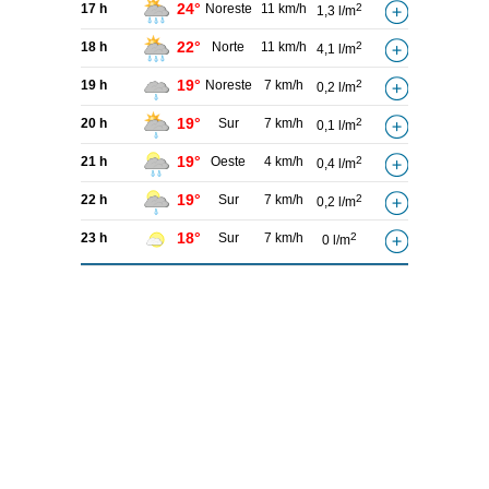
24°
17 h
Noreste
11 km/h
2
1,3 l/m
22°
18 h
Norte
11 km/h
2
4,1 l/m
19°
19 h
Noreste
7 km/h
2
0,2 l/m
19°
20 h
Sur
7 km/h
2
0,1 l/m
19°
21 h
Oeste
4 km/h
2
0,4 l/m
19°
22 h
Sur
7 km/h
2
0,2 l/m
18°
23 h
Sur
7 km/h
2
0 l/m