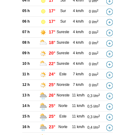
17°
04 h
Sur
4 km/h
0 l/m
17°
05 h
Sur
4 km/h
2
0 l/m
17°
06 h
Sur
4 km/h
2
0 l/m
17°
07 h
Sureste
4 km/h
2
0 l/m
18°
08 h
Sureste
4 km/h
2
0 l/m
20°
09 h
Sureste
4 km/h
2
0 l/m
22°
10 h
Sureste
4 km/h
2
0 l/m
24°
11 h
Este
7 km/h
2
0 l/m
25°
12 h
Noreste
7 km/h
2
0 l/m
26°
13 h
Noreste
11 km/h
2
0,3 l/m
25°
14 h
Norte
11 km/h
2
0,5 l/m
25°
15 h
Este
11 km/h
2
0,3 l/m
23°
16 h
Norte
11 km/h
2
0,4 l/m