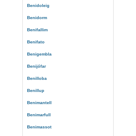
Benidoleig
Benidorm
Benifallim
Benifato
Benigembla
Benijófar
Benilloba
Benillup
Benimantell
Benimarfull
Benimassot