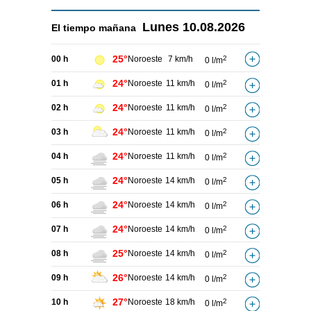
Lunes
10.08.2026
El tiempo
mañana
25°
00 h
Noroeste
7 km/h
2
0 l/m
24°
01 h
Noroeste
11 km/h
2
0 l/m
24°
02 h
Noroeste
11 km/h
2
0 l/m
24°
03 h
Noroeste
11 km/h
2
0 l/m
24°
04 h
Noroeste
11 km/h
2
0 l/m
24°
05 h
Noroeste
14 km/h
2
0 l/m
24°
06 h
Noroeste
14 km/h
2
0 l/m
24°
07 h
Noroeste
14 km/h
2
0 l/m
25°
08 h
Noroeste
14 km/h
2
0 l/m
26°
09 h
Noroeste
14 km/h
2
0 l/m
27°
10 h
Noroeste
18 km/h
2
0 l/m