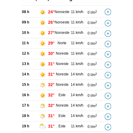
24°
08 h
Noroeste
11 km/h
2
0 l/m
26°
09 h
Noroeste
11 km/h
2
0 l/m
27°
10 h
Noroeste
11 km/h
2
0 l/m
29°
11 h
Norte
11 km/h
2
0 l/m
30°
12 h
Noreste
11 km/h
2
0 l/m
31°
13 h
Noreste
11 km/h
2
0 l/m
31°
14 h
Noreste
14 km/h
2
0 l/m
32°
15 h
Noreste
14 km/h
2
0 l/m
32°
16 h
Este
14 km/h
2
0 l/m
32°
17 h
Noreste
14 km/h
2
0 l/m
31°
18 h
Este
14 km/h
2
0 l/m
31°
19 h
Este
11 km/h
2
0 l/m