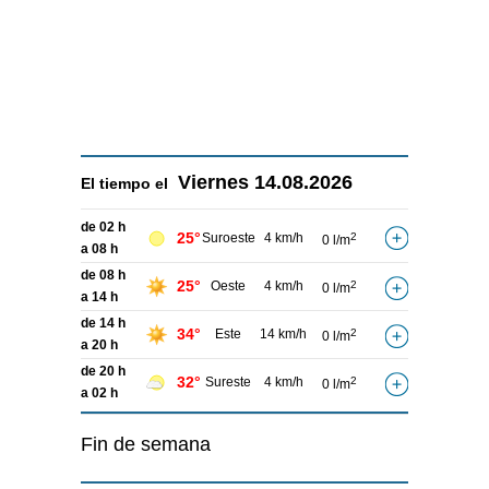
Viernes
14.08.2026
El tiempo el
de 02 h
25°
Suroeste
4 km/h
2
0 l/m
a 08 h
de 08 h
25°
Oeste
4 km/h
2
0 l/m
a 14 h
de 14 h
34°
Este
14 km/h
2
0 l/m
a 20 h
de 20 h
32°
Sureste
4 km/h
2
0 l/m
a 02 h
Fin de semana