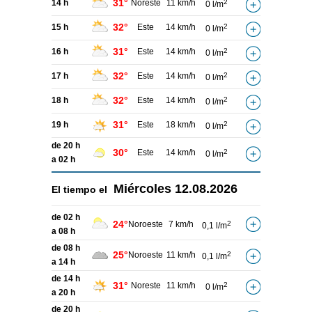
31°
14 h
Noreste
11 km/h
2
0 l/m
32°
15 h
Este
14 km/h
2
0 l/m
31°
16 h
Este
14 km/h
2
0 l/m
32°
17 h
Este
14 km/h
2
0 l/m
32°
18 h
Este
14 km/h
2
0 l/m
31°
19 h
Este
18 km/h
2
0 l/m
de 20 h
30°
Este
14 km/h
2
0 l/m
a 02 h
Miércoles
12.08.2026
El tiempo el
de 02 h
24°
Noroeste
7 km/h
2
0,1 l/m
a 08 h
de 08 h
25°
Noroeste
11 km/h
2
0,1 l/m
a 14 h
de 14 h
31°
Noreste
11 km/h
2
0 l/m
a 20 h
de 20 h