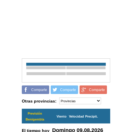
Comparte
Comparte
Comparte
Otras provincias:
Previsión
Viento
Velocidad
Precipit.
Benigembla
Domingo
09.08.2026
El tiempo hoy