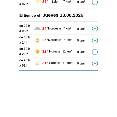
29°
Este
7 km/h
2
0 l/m
a 02 h
Jueves
13.08.2026
El tiempo el
de 02 h
24°
Noroeste
7 km/h
2
0 l/m
a 08 h
de 08 h
25°
Noroeste
7 km/h
2
0 l/m
a 14 h
de 14 h
32°
Noreste
11 km/h
2
0 l/m
a 20 h
de 20 h
31°
Sureste
11 km/h
2
0 l/m
a 02 h