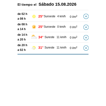
Sábado
15.08.2026
El tiempo el
de 02 h
25°
Suroeste
4 km/h
2
0 l/m
a 08 h
de 08 h
25°
Suroeste
0 km/h
2
0 l/m
a 14 h
de 14 h
34°
Sureste
11 km/h
2
0 l/m
a 20 h
de 20 h
31°
Sureste
11 km/h
2
0 l/m
a 02 h