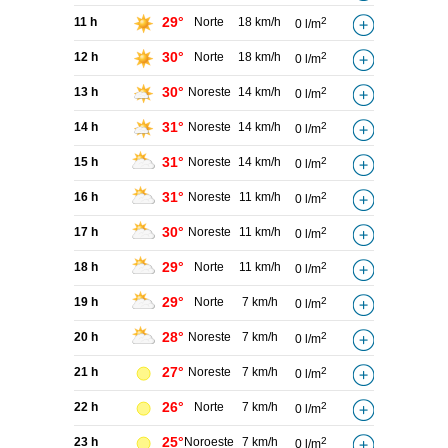
29°
11 h
Norte
18 km/h
2
0 l/m
30°
12 h
Norte
18 km/h
2
0 l/m
30°
13 h
Noreste
14 km/h
2
0 l/m
31°
14 h
Noreste
14 km/h
2
0 l/m
31°
15 h
Noreste
14 km/h
2
0 l/m
31°
16 h
Noreste
11 km/h
2
0 l/m
30°
17 h
Noreste
11 km/h
2
0 l/m
29°
18 h
Norte
11 km/h
2
0 l/m
29°
19 h
Norte
7 km/h
2
0 l/m
28°
20 h
Noreste
7 km/h
2
0 l/m
27°
21 h
Noreste
7 km/h
2
0 l/m
26°
22 h
Norte
7 km/h
2
0 l/m
25°
23 h
Noroeste
7 km/h
2
0 l/m