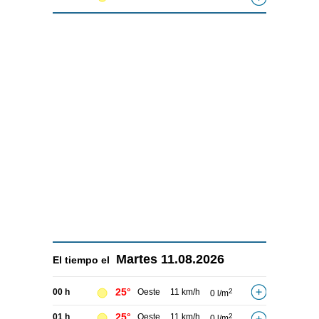
Martes
11.08.2026
El tiempo el
25°
00 h
Oeste
11 km/h
2
0 l/m
25°
01 h
Oeste
11 km/h
2
0 l/m