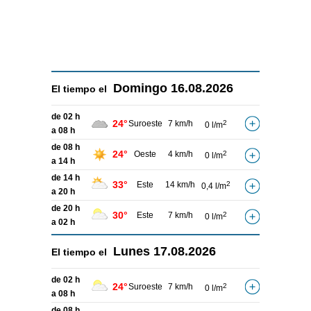
Domingo
16.08.2026
El tiempo el
de 02 h
24°
Suroeste
7 km/h
2
0 l/m
a 08 h
de 08 h
24°
Oeste
4 km/h
2
0 l/m
a 14 h
de 14 h
33°
Este
14 km/h
2
0,4 l/m
a 20 h
de 20 h
30°
Este
7 km/h
2
0 l/m
a 02 h
Lunes
17.08.2026
El tiempo el
de 02 h
24°
Suroeste
7 km/h
2
0 l/m
a 08 h
de 08 h