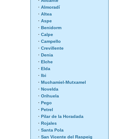
Alicante
Almoradí
Altea
Aspe
Benidorm
Calpe
Campello
Crevillente
Denia
Elche
Elda
Ibi
Muchamiel-Mutxamel
Novelda
Orihuela
Pego
Petrel
Pilar de la Horadada
Rojales
Santa Pola
San Vicente del Raspeig