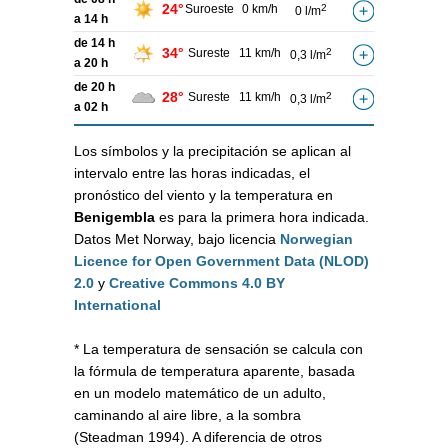
24°
Suroeste
0 km/h
2
0 l/m
a 14 h
de 14 h
34°
Sureste
11 km/h
2
0,3 l/m
a 20 h
de 20 h
28°
Sureste
11 km/h
2
0,3 l/m
a 02 h
Los símbolos y la precipitación se aplican al
intervalo entre las horas indicadas, el
pronóstico del viento y la temperatura en
Benigembla
es para la primera hora indicada.
Datos Met Norway, bajo licencia
Norwegian
Licence for Open Government Data (NLOD)
2.0
y
Creative Commons 4.0 BY
International
* La temperatura de sensación se calcula con
la fórmula de temperatura aparente, basada
en un modelo matemático de un adulto,
caminando al aire libre, a la sombra
(Steadman 1994). A diferencia de otros