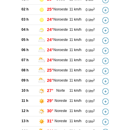
25°
02 h
Noroeste
11 km/h
2
0 l/m
24°
03 h
Noroeste
11 km/h
2
0 l/m
24°
04 h
Noroeste
11 km/h
2
0 l/m
24°
05 h
Noroeste
11 km/h
2
0 l/m
24°
06 h
Noroeste
11 km/h
2
0 l/m
24°
07 h
Noroeste
11 km/h
2
0 l/m
25°
08 h
Noroeste
11 km/h
2
0 l/m
26°
09 h
Noroeste
11 km/h
2
0 l/m
27°
10 h
Norte
11 km/h
2
0 l/m
29°
11 h
Noreste
11 km/h
2
0 l/m
30°
12 h
Noreste
11 km/h
2
0 l/m
31°
13 h
Noreste
11 km/h
2
0 l/m