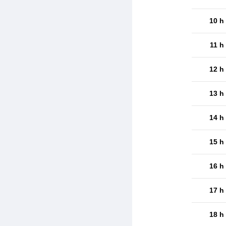
10 h
11 h
12 h
13 h
14 h
15 h
16 h
17 h
18 h