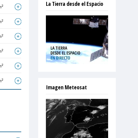
La Tierra desde el Espacio
2
m
2
m
2
m
2
m
2
m
2
m
Imagen Meteosat