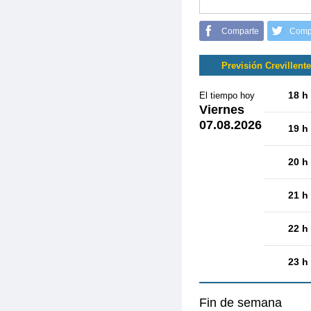
Comparte
Comp
Previsión Crevillente
18 h
El tiempo hoy
Viernes
07.08.2026
19 h
20 h
21 h
22 h
23 h
Fin de semana