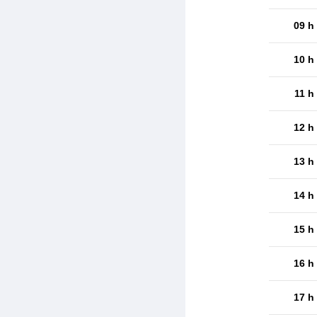
09 h
10 h
11 h
12 h
13 h
14 h
15 h
16 h
17 h