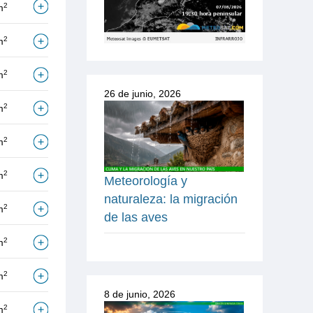
2
m
2
m
2
m
26 de junio, 2026
2
m
2
m
2
m
Meteorología y
naturaleza: la migración
2
m
de las aves
2
m
2
m
8 de junio, 2026
2
m