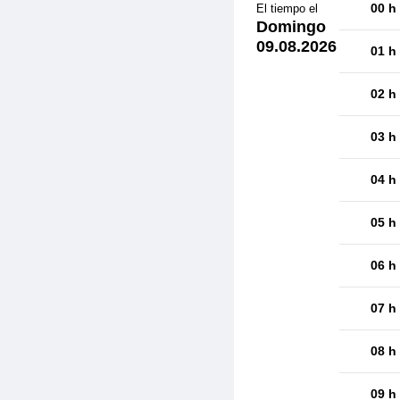
00 h
El tiempo el
Domingo
09.08.2026
01 h
02 h
03 h
04 h
05 h
06 h
07 h
08 h
09 h