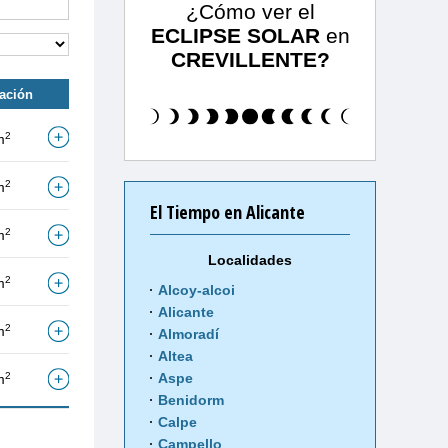
¿Cómo ver el
ECLIPSE SOLAR
en
CREVILLENTE?
tación
2
m
2
m
El Tiempo en Alicante
2
m
Localidades
2
m
Alcoy-alcoi
Alicante
2
m
Almoradí
Altea
2
Aspe
m
Benidorm
Calpe
Campello