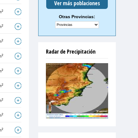
Ver más poblaciones
2
m
Otras Provincias:
2
m
2
m
Radar de Precipitación
2
m
2
m
2
m
2
m
2
m
2
m