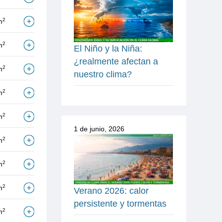
2
m
2
m
El Niño y la Niña:
¿realmente afectan a
2
m
nuestro clima?
2
m
2
m
1 de junio, 2026
2
m
2
m
2
m
Verano 2026: calor
persistente y tormentas
2
m