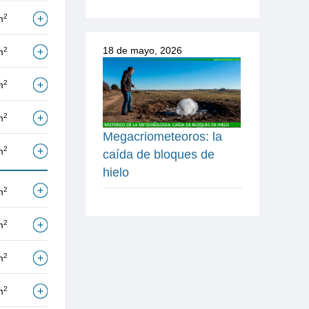
2
m
18 de mayo, 2026
2
m
2
m
2
m
Megacriometeoros: la
2
m
caída de bloques de
hielo
2
m
2
m
2
m
2
m