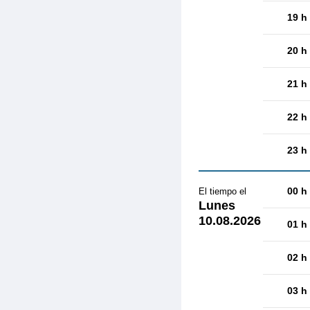
19 h
20 h
21 h
22 h
23 h
00 h
El tiempo el
Lunes
10.08.2026
01 h
02 h
03 h