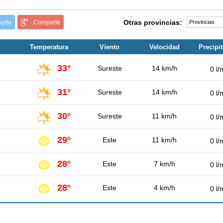
Otras provincias:
arte
Comparte
Temperatura
Viento
Velocidad
Precipi
33°
Sureste
14 km/h
0 l/
31°
Sureste
14 km/h
0 l/
30°
Sureste
11 km/h
0 l/
29°
Este
11 km/h
0 l/
28°
Este
7 km/h
0 l/
28°
Este
4 km/h
0 l/