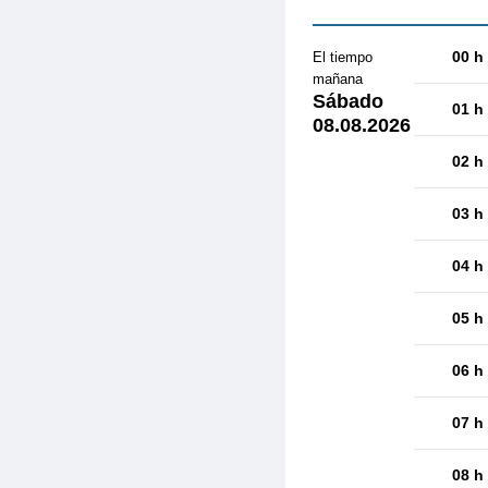
00 h
El tiempo
mañana
Sábado
01 h
08.08.2026
02 h
03 h
04 h
05 h
06 h
07 h
08 h