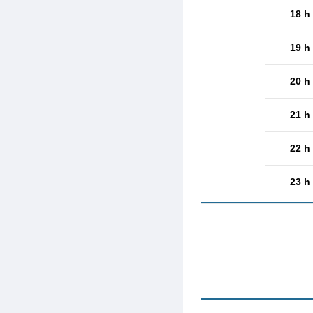
18 h
19 h
20 h
21 h
22 h
23 h