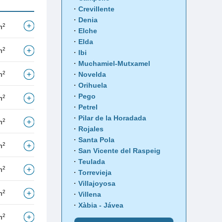
Crevillente
Denia
2
m
Elche
Elda
2
m
Ibi
Muchamiel-Mutxamel
2
m
Novelda
Orihuela
Pego
2
m
Petrel
Pilar de la Horadada
2
m
Rojales
Santa Pola
2
m
San Vicente del Raspeig
Teulada
2
m
Torrevieja
Villajoyosa
2
m
Villena
Xàbia - Jávea
2
m