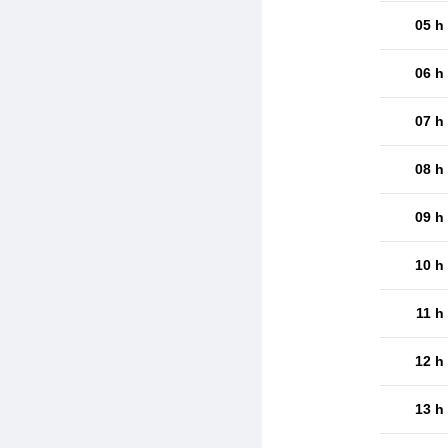
05 h
06 h
07 h
08 h
09 h
10 h
11 h
12 h
13 h