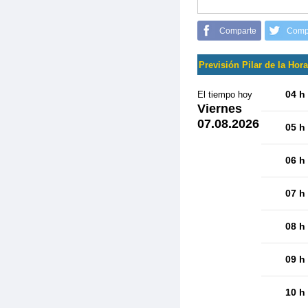
Comparte
Comp
Previsión Pilar de la Hor
04 h
El tiempo hoy
Viernes
07.08.2026
05 h
06 h
07 h
08 h
09 h
10 h