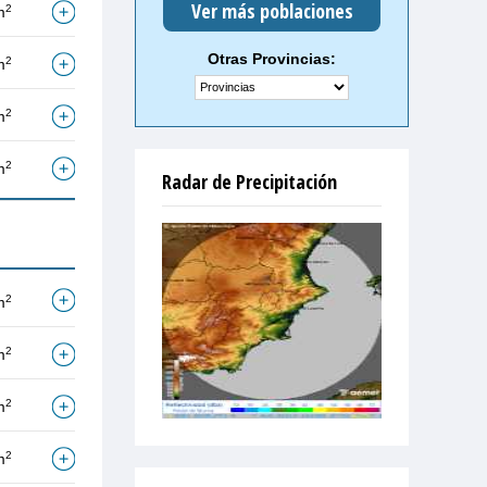
Ver más poblaciones
2
m
Otras Provincias:
2
m
2
m
2
m
Radar de Precipitación
2
m
2
m
2
m
2
m