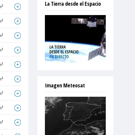
La Tierra desde el Espacio
2
m
2
m
2
m
2
m
2
m
2
m
Imagen Meteosat
2
m
2
m
2
m