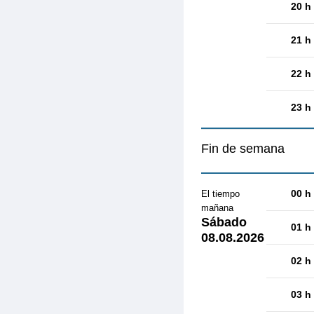
20 h
21 h
22 h
23 h
Fin de semana
00 h
El tiempo
mañana
Sábado
01 h
08.08.2026
02 h
03 h