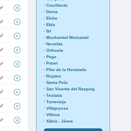
Crevillente
2
m
Denia
Elche
2
m
Elda
Ibi
2
m
Muchamiel-Mutxamel
Novelda
2
m
Orihuela
Pego
Petrel
2
m
Pilar de la Horadada
Rojales
2
m
Santa Pola
San Vicente del Raspeig
2
m
Teulada
Torrevieja
2
m
Villajoyosa
Villena
2
m
Xàbia - Jávea