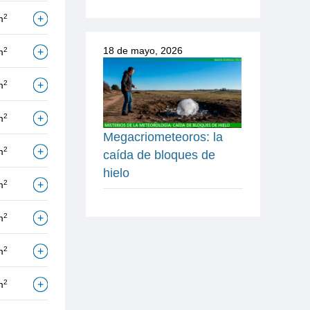
2
m
18 de mayo, 2026
2
m
2
m
2
m
Megacriometeoros: la
2
m
caída de bloques de
hielo
2
m
2
m
2
m
2
m