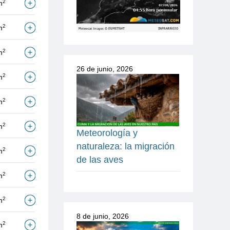
2
m
2
m
2
m
26 de junio, 2026
2
m
2
m
2
m
Meteorología y
naturaleza: la migración
2
m
de las aves
2
m
2
m
8 de junio, 2026
2
m