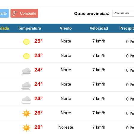
Otras provincias:
arte
Comparte
adada
Temperatura
Viento
Velocidad
Precipi
25°
Norte
7 km/h
0 l/
24°
Norte
7 km/h
0 l/
24°
Norte
7 km/h
0 l/
24°
Norte
7 km/h
0 l/
24°
Norte
7 km/h
0 l/
26°
Norte
7 km/h
0 l/
28°
Noreste
7 km/h
0 l/