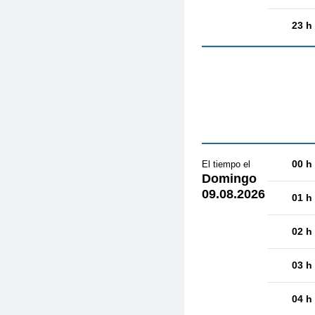
23 h
00 h
El tiempo el
Domingo
09.08.2026
01 h
02 h
03 h
04 h