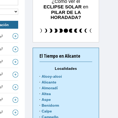
¿Cómo ver el
ECLIPSE SOLAR
en
PILAR DE LA
HORADADA?
tación
2
m
2
m
El Tiempo en Alicante
2
m
Localidades
2
m
Alcoy-alcoi
Alicante
2
m
Almoradí
Altea
2
Aspe
m
Benidorm
Calpe
2
m
Campello