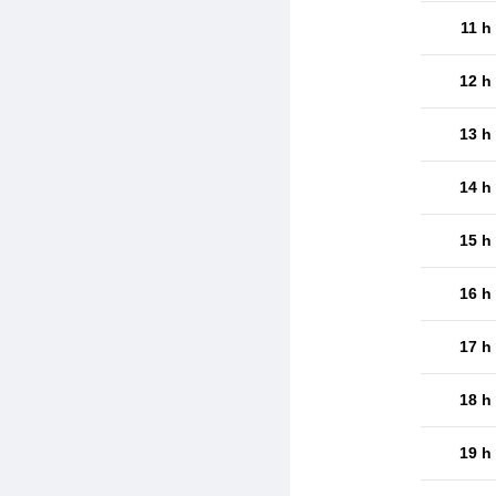
11 h
12 h
13 h
14 h
15 h
16 h
17 h
18 h
19 h