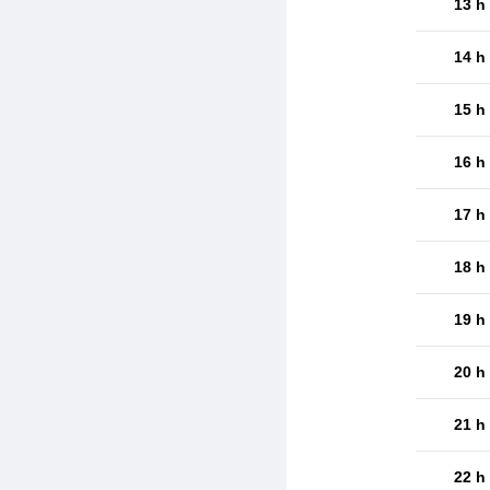
13 h
14 h
15 h
16 h
17 h
18 h
19 h
20 h
21 h
22 h