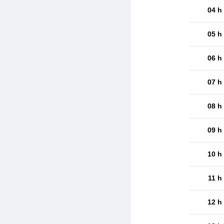
04 h
05 h
06 h
07 h
08 h
09 h
10 h
11 h
12 h