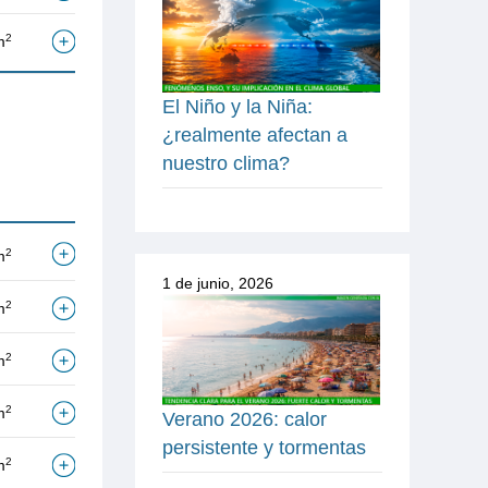
2
m
El Niño y la Niña:
¿realmente afectan a
nuestro clima?
2
m
1 de junio, 2026
2
m
2
m
2
m
Verano 2026: calor
persistente y tormentas
2
m