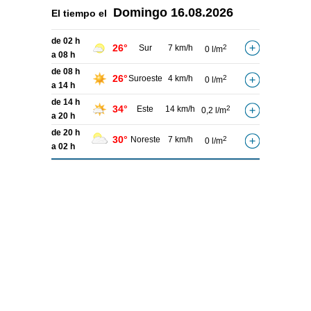
Domingo
16.08.2026
El tiempo el
de 02 h
26°
Sur
7 km/h
2
0 l/m
a 08 h
de 08 h
26°
Suroeste
4 km/h
2
0 l/m
a 14 h
de 14 h
34°
Este
14 km/h
2
0,2 l/m
a 20 h
de 20 h
30°
Noreste
7 km/h
2
0 l/m
a 02 h