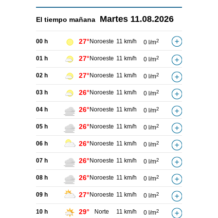
Martes
11.08.2026
El tiempo
mañana
27°
00 h
Noroeste
11 km/h
2
0 l/m
27°
01 h
Noroeste
11 km/h
2
0 l/m
27°
02 h
Noroeste
11 km/h
2
0 l/m
26°
03 h
Noroeste
11 km/h
2
0 l/m
26°
04 h
Noroeste
11 km/h
2
0 l/m
26°
05 h
Noroeste
11 km/h
2
0 l/m
26°
06 h
Noroeste
11 km/h
2
0 l/m
26°
07 h
Noroeste
11 km/h
2
0 l/m
26°
08 h
Noroeste
11 km/h
2
0 l/m
27°
09 h
Noroeste
11 km/h
2
0 l/m
29°
10 h
Norte
11 km/h
2
0 l/m