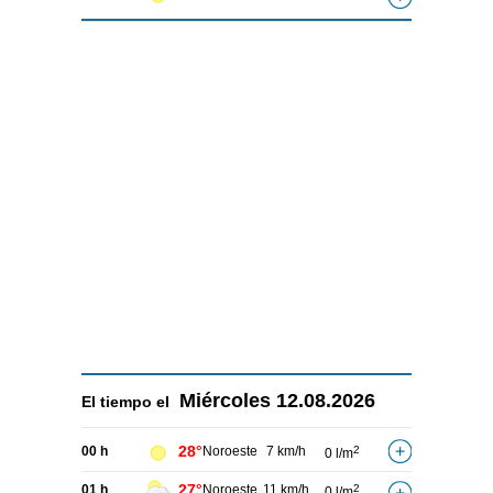
Miércoles
12.08.2026
El tiempo el
28°
00 h
Noroeste
7 km/h
2
0 l/m
27°
01 h
Noroeste
11 km/h
2
0 l/m