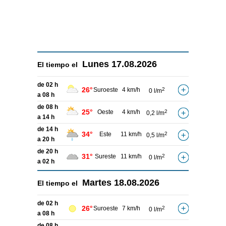
Lunes
17.08.2026
El tiempo el
de 02 h
26°
Suroeste
4 km/h
2
0 l/m
a 08 h
de 08 h
25°
Oeste
4 km/h
2
0,2 l/m
a 14 h
de 14 h
34°
Este
11 km/h
2
0,5 l/m
a 20 h
de 20 h
31°
Sureste
11 km/h
2
0 l/m
a 02 h
Martes
18.08.2026
El tiempo el
de 02 h
26°
Suroeste
7 km/h
2
0 l/m
a 08 h
de 08 h