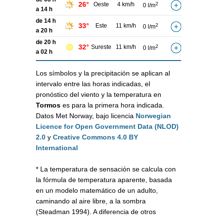
26°
Oeste
4 km/h
2
0 l/m
a 14 h
de 14 h
33°
Este
11 km/h
2
0 l/m
a 20 h
de 20 h
32°
Sureste
11 km/h
2
0 l/m
a 02 h
Los símbolos y la precipitación se aplican al
intervalo entre las horas indicadas, el
pronóstico del viento y la temperatura en
Tormos
es para la primera hora indicada.
Datos Met Norway, bajo licencia
Norwegian
Licence for Open Government Data (NLOD)
2.0
y
Creative Commons 4.0 BY
International
* La temperatura de sensación se calcula con
la fórmula de temperatura aparente, basada
en un modelo matemático de un adulto,
caminando al aire libre, a la sombra
(Steadman 1994). A diferencia de otros