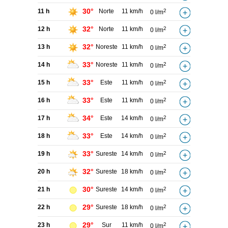
30°
11 h
Norte
11 km/h
2
0 l/m
32°
12 h
Norte
11 km/h
2
0 l/m
32°
13 h
Noreste
11 km/h
2
0 l/m
33°
14 h
Noreste
11 km/h
2
0 l/m
33°
15 h
Este
11 km/h
2
0 l/m
33°
16 h
Este
11 km/h
2
0 l/m
34°
17 h
Este
14 km/h
2
0 l/m
33°
18 h
Este
14 km/h
2
0 l/m
33°
19 h
Sureste
14 km/h
2
0 l/m
32°
20 h
Sureste
18 km/h
2
0 l/m
30°
21 h
Sureste
14 km/h
2
0 l/m
29°
22 h
Sureste
18 km/h
2
0 l/m
29°
23 h
Sur
11 km/h
2
0 l/m