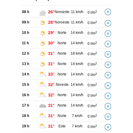
26°
08 h
Noroeste
11 km/h
2
0 l/m
28°
09 h
Noroeste
11 km/h
2
0 l/m
29°
10 h
Norte
14 km/h
2
0 l/m
30°
11 h
Norte
14 km/h
2
0 l/m
31°
12 h
Norte
18 km/h
2
0 l/m
31°
13 h
Norte
14 km/h
2
0 l/m
33°
14 h
Norte
14 km/h
2
0 l/m
32°
15 h
Noreste
14 km/h
2
0 l/m
32°
16 h
Norte
14 km/h
2
0 l/m
31°
17 h
Norte
14 km/h
2
0 l/m
31°
18 h
Norte
7 km/h
2
0 l/m
31°
19 h
Este
7 km/h
2
0 l/m