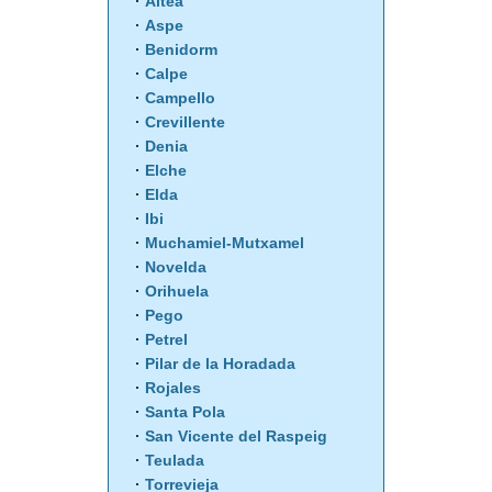
Altea
Aspe
Benidorm
Calpe
Campello
Crevillente
Denia
Elche
Elda
Ibi
Muchamiel-Mutxamel
Novelda
Orihuela
Pego
Petrel
Pilar de la Horadada
Rojales
Santa Pola
San Vicente del Raspeig
Teulada
Torrevieja