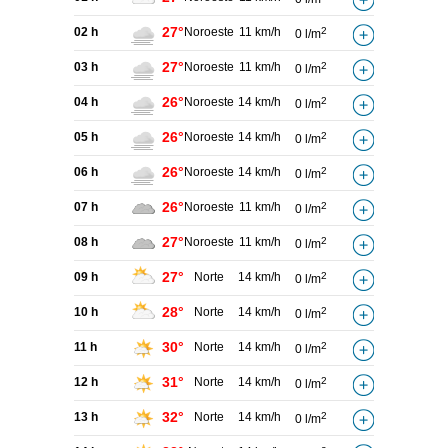
27°
02 h
Noroeste
11 km/h
2
0 l/m
27°
03 h
Noroeste
11 km/h
2
0 l/m
26°
04 h
Noroeste
14 km/h
2
0 l/m
26°
05 h
Noroeste
14 km/h
2
0 l/m
26°
06 h
Noroeste
14 km/h
2
0 l/m
26°
07 h
Noroeste
11 km/h
2
0 l/m
27°
08 h
Noroeste
11 km/h
2
0 l/m
27°
09 h
Norte
14 km/h
2
0 l/m
28°
10 h
Norte
14 km/h
2
0 l/m
30°
11 h
Norte
14 km/h
2
0 l/m
31°
12 h
Norte
14 km/h
2
0 l/m
32°
13 h
Norte
14 km/h
2
0 l/m