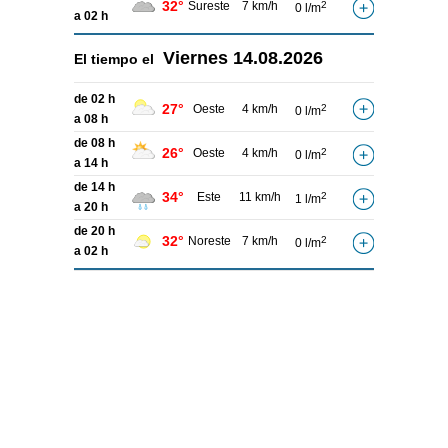
32°
Sureste
7 km/h
2
0 l/m
a 02 h
Viernes
14.08.2026
El tiempo el
de 02 h
27°
Oeste
4 km/h
2
0 l/m
a 08 h
de 08 h
26°
Oeste
4 km/h
2
0 l/m
a 14 h
de 14 h
34°
Este
11 km/h
2
1 l/m
a 20 h
de 20 h
32°
Noreste
7 km/h
2
0 l/m
a 02 h