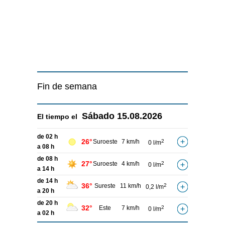
Fin de semana
Sábado
15.08.2026
El tiempo el
de 02 h
26°
Suroeste
7 km/h
2
0 l/m
a 08 h
de 08 h
27°
Suroeste
4 km/h
2
0 l/m
a 14 h
de 14 h
36°
Sureste
11 km/h
2
0,2 l/m
a 20 h
de 20 h
32°
Este
7 km/h
2
0 l/m
a 02 h