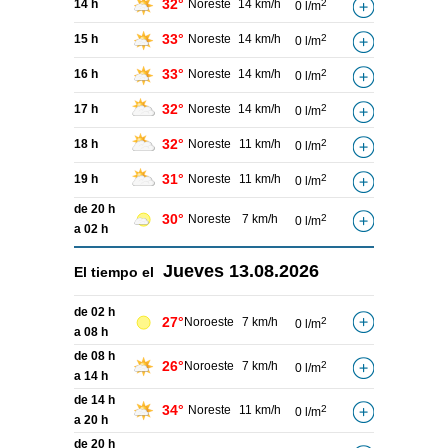
32°
14 h
Noreste
14 km/h
2
0 l/m
33°
15 h
Noreste
14 km/h
2
0 l/m
33°
16 h
Noreste
14 km/h
2
0 l/m
32°
17 h
Noreste
14 km/h
2
0 l/m
32°
18 h
Noreste
11 km/h
2
0 l/m
31°
19 h
Noreste
11 km/h
2
0 l/m
de 20 h
30°
Noreste
7 km/h
2
0 l/m
a 02 h
Jueves
13.08.2026
El tiempo el
de 02 h
27°
Noroeste
7 km/h
2
0 l/m
a 08 h
de 08 h
26°
Noroeste
7 km/h
2
0 l/m
a 14 h
de 14 h
34°
Noreste
11 km/h
2
0 l/m
a 20 h
de 20 h