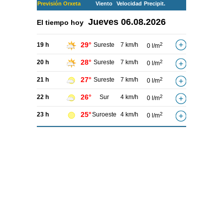
Previsión Orxeta
Viento
Velocidad
Precipit.
Jueves
06.08.2026
El tiempo hoy
29°
19 h
Sureste
7 km/h
2
0 l/m
28°
20 h
Sureste
7 km/h
2
0 l/m
27°
21 h
Sureste
7 km/h
2
0 l/m
26°
22 h
Sur
4 km/h
2
0 l/m
25°
23 h
Suroeste
4 km/h
2
0 l/m