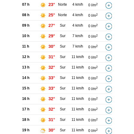
23°
07 h
Norte
4 km/h
2
0 l/m
25°
08 h
Norte
4 km/h
2
0 l/m
27°
09 h
Sur
4 km/h
2
0 l/m
29°
10 h
Sur
7 km/h
2
0 l/m
30°
11 h
Sur
7 km/h
2
0 l/m
31°
12 h
Sur
11 km/h
2
0 l/m
32°
13 h
Sur
11 km/h
2
0 l/m
33°
14 h
Sur
11 km/h
2
0 l/m
33°
15 h
Sur
11 km/h
2
0 l/m
32°
16 h
Sur
11 km/h
2
0 l/m
32°
17 h
Sur
11 km/h
2
0 l/m
31°
18 h
Sur
11 km/h
2
0 l/m
30°
19 h
Sur
11 km/h
2
0 l/m