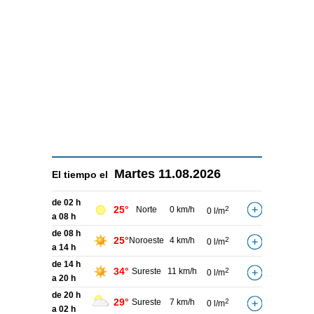
Martes
11.08.2026
El tiempo el
de 02 h
25°
Norte
0 km/h
2
0 l/m
a 08 h
de 08 h
25°
Noroeste
4 km/h
2
0 l/m
a 14 h
de 14 h
34°
Sureste
11 km/h
2
0 l/m
a 20 h
de 20 h
29°
Sureste
7 km/h
2
0 l/m
a 02 h