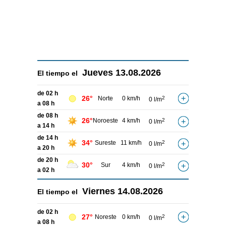
Jueves
13.08.2026
El tiempo el
de 02 h
26°
Norte
0 km/h
2
0 l/m
a 08 h
de 08 h
26°
Noroeste
4 km/h
2
0 l/m
a 14 h
de 14 h
34°
Sureste
11 km/h
2
0 l/m
a 20 h
de 20 h
30°
Sur
4 km/h
2
0 l/m
a 02 h
Viernes
14.08.2026
El tiempo el
de 02 h
27°
Noreste
0 km/h
2
0 l/m
a 08 h