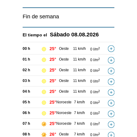
Fin de semana
Sábado
08.08.2026
El tiempo el
25°
00 h
Oeste
11 km/h
2
0 l/m
25°
01 h
Oeste
11 km/h
2
0 l/m
25°
02 h
Oeste
11 km/h
2
0 l/m
25°
03 h
Oeste
11 km/h
2
0 l/m
25°
04 h
Oeste
11 km/h
2
0 l/m
25°
05 h
Noroeste
7 km/h
2
0 l/m
25°
06 h
Noroeste
7 km/h
2
0 l/m
25°
07 h
Noroeste
7 km/h
2
0 l/m
26°
08 h
Oeste
7 km/h
2
0 l/m