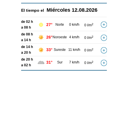
Miércoles
12.08.2026
El tiempo el
de 02 h
27°
Norte
0 km/h
2
0 l/m
a 08 h
de 08 h
26°
Noroeste
4 km/h
2
0 l/m
a 14 h
de 14 h
33°
Sureste
11 km/h
2
0 l/m
a 20 h
de 20 h
31°
Sur
7 km/h
2
0 l/m
a 02 h