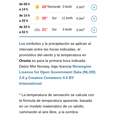
de 08 h
26°
Noroeste
0 km/h
2
0 l/m
a 14 h
de 14 h
35°
Sur
11 km/h
2
0 l/m
a 20 h
de 20 h
31°
Sur
4 km/h
2
0 l/m
a 02 h
Los símbolos y la precipitación se aplican al
intervalo entre las horas indicadas, el
pronóstico del viento y la temperatura en
Orxeta
es para la primera hora indicada.
Datos Met Norway, bajo licencia
Norwegian
Licence for Open Government Data (NLOD)
2.0
y
Creative Commons 4.0 BY
International
* La temperatura de sensación se calcula con
la fórmula de temperatura aparente, basada
en un modelo matemático de un adulto,
caminando al aire libre, a la sombra