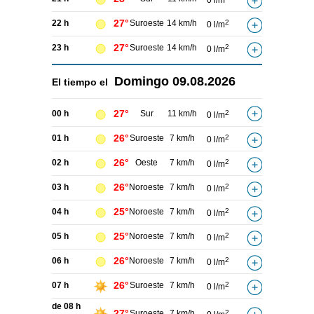
0 l/m
27°
22 h
Suroeste
14 km/h
2
0 l/m
27°
23 h
Suroeste
14 km/h
2
0 l/m
Domingo
09.08.2026
El tiempo el
27°
00 h
Sur
11 km/h
2
0 l/m
26°
01 h
Suroeste
7 km/h
2
0 l/m
26°
02 h
Oeste
7 km/h
2
0 l/m
26°
03 h
Noroeste
7 km/h
2
0 l/m
25°
04 h
Noroeste
7 km/h
2
0 l/m
25°
05 h
Noroeste
7 km/h
2
0 l/m
26°
06 h
Noroeste
7 km/h
2
0 l/m
26°
07 h
Suroeste
7 km/h
2
0 l/m
de 08 h
27°
Suroeste
7 km/h
2