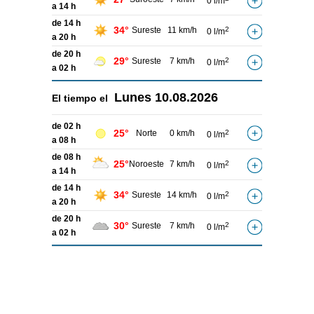
0 l/m
a 14 h
de 14 h
34°
Sureste
11 km/h
2
0 l/m
a 20 h
de 20 h
29°
Sureste
7 km/h
2
0 l/m
a 02 h
Lunes
10.08.2026
El tiempo el
de 02 h
25°
Norte
0 km/h
2
0 l/m
a 08 h
de 08 h
25°
Noroeste
7 km/h
2
0 l/m
a 14 h
de 14 h
34°
Sureste
14 km/h
2
0 l/m
a 20 h
de 20 h
30°
Sureste
7 km/h
2
0 l/m
a 02 h