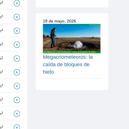
2
m
2
m
18 de mayo, 2026
2
m
2
m
Megacriometeoros: la
2
m
caída de bloques de
hielo
2
m
2
m
2
m
2
m
2
m