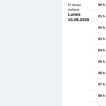
00 h
El tiempo
mañana
Lunes
01 h
10.08.2026
02 h
03 h
04 h
05 h
06 h
07 h
08 h