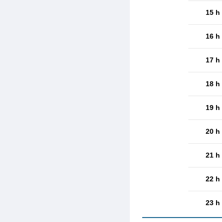
15 h
16 h
17 h
18 h
19 h
20 h
21 h
22 h
23 h