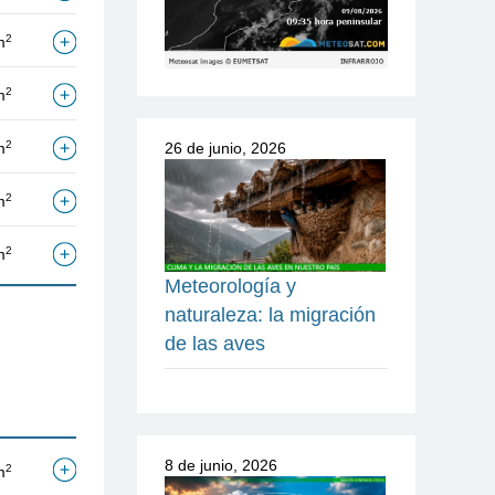
2
m
2
m
2
m
26 de junio, 2026
2
m
2
m
Meteorología y
naturaleza: la migración
de las aves
8 de junio, 2026
2
m