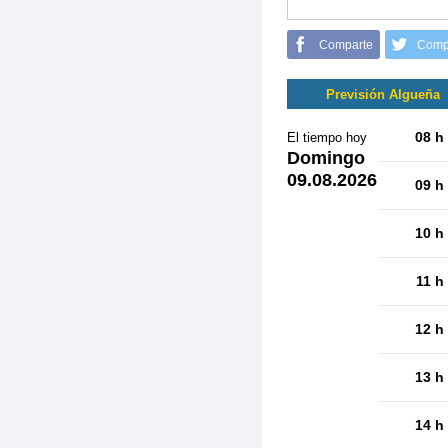
Comparte
Comp
Previsión Algueña
08 h
El tiempo hoy
Domingo
09.08.2026
09 h
10 h
11 h
12 h
13 h
14 h