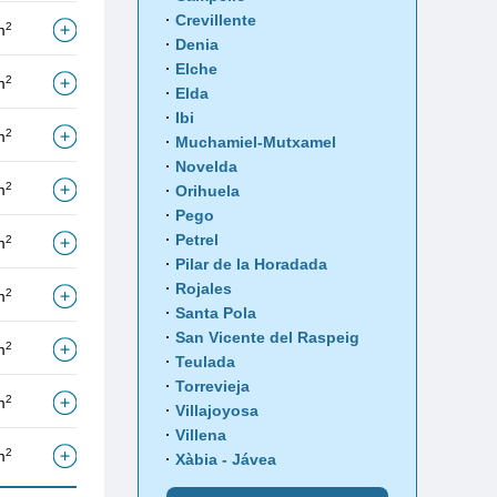
Crevillente
2
m
Denia
Elche
2
m
Elda
Ibi
2
m
Muchamiel-Mutxamel
Novelda
2
m
Orihuela
Pego
Petrel
2
m
Pilar de la Horadada
Rojales
2
m
Santa Pola
San Vicente del Raspeig
2
m
Teulada
Torrevieja
2
m
Villajoyosa
Villena
2
m
Xàbia - Jávea