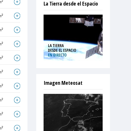
2
m
La Tierra desde el Espacio
2
m
2
m
2
m
2
m
2
m
Imagen Meteosat
2
m
2
m
2
m
2
m