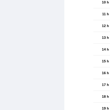
10 h
11 h
12 h
13 h
14 h
15 h
16 h
17 h
18 h
19 h