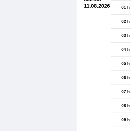
11.08.2026
01 h
02 h
03 h
04 h
05 h
06 h
07 h
08 h
09 h