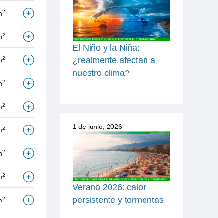
2
m
2
m
El Niño y la Niña:
2
¿realmente afectan a
m
nuestro clima?
2
m
2
m
1 de junio, 2026
2
m
2
m
2
m
Verano 2026: calor
persistente y tormentas
2
m