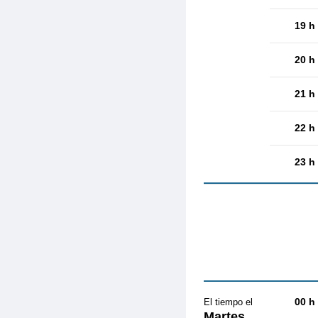
19 h
20 h
21 h
22 h
23 h
00 h
El tiempo el
Martes