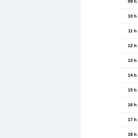
09 h
10 h
11 h
12 h
13 h
14 h
15 h
16 h
17 h
18 h