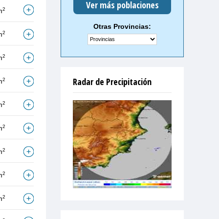
Ver más poblaciones
2
m
Otras Provincias:
2
m
2
m
Radar de Precipitación
2
m
2
m
2
m
2
m
2
m
2
m