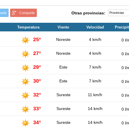
Otras provincias:
arte
Comparte
Temperatura
Viento
Velocidad
Precipi
25°
Noreste
4 km/h
0 l/
27°
Noreste
4 km/h
0 l/
29°
Este
7 km/h
0 l/
30°
Este
7 km/h
0 l/
32°
Sureste
11 km/h
0 l/
33°
Sureste
14 km/h
0 l/
34°
Sureste
14 km/h
0 l/