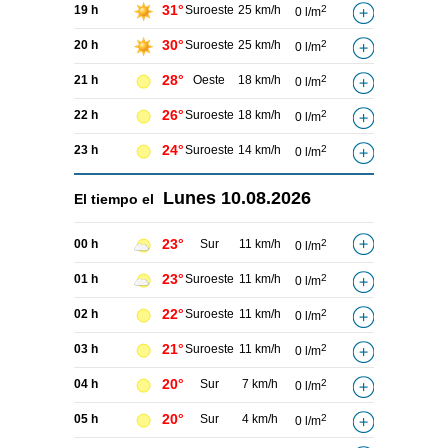
31°
19 h
Suroeste
25 km/h
2
0 l/m
30°
20 h
Suroeste
25 km/h
2
0 l/m
28°
21 h
Oeste
18 km/h
2
0 l/m
26°
22 h
Suroeste
18 km/h
2
0 l/m
24°
23 h
Suroeste
14 km/h
2
0 l/m
Lunes
10.08.2026
El tiempo el
23°
00 h
Sur
11 km/h
2
0 l/m
23°
01 h
Suroeste
11 km/h
2
0 l/m
22°
02 h
Suroeste
11 km/h
2
0 l/m
21°
03 h
Suroeste
11 km/h
2
0 l/m
20°
04 h
Sur
7 km/h
2
0 l/m
20°
05 h
Sur
4 km/h
2
0 l/m