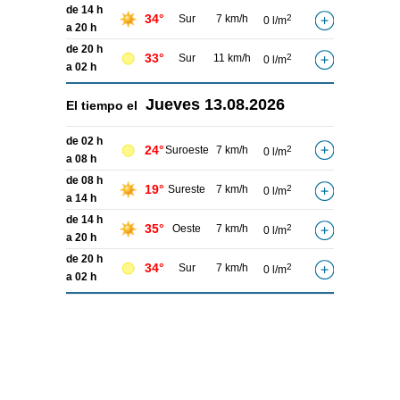
de 14 h
34°
Sur
7 km/h
2
0 l/m
a 20 h
de 20 h
33°
Sur
11 km/h
2
0 l/m
a 02 h
Jueves
13.08.2026
El tiempo el
de 02 h
24°
Suroeste
7 km/h
2
0 l/m
a 08 h
de 08 h
19°
Sureste
7 km/h
2
0 l/m
a 14 h
de 14 h
35°
Oeste
7 km/h
2
0 l/m
a 20 h
de 20 h
34°
Sur
7 km/h
2
0 l/m
a 02 h