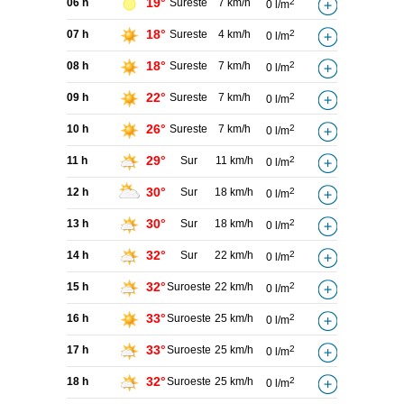
19°
06 h
Sureste
7 km/h
2
0 l/m
18°
07 h
Sureste
4 km/h
2
0 l/m
18°
08 h
Sureste
7 km/h
2
0 l/m
22°
09 h
Sureste
7 km/h
2
0 l/m
26°
10 h
Sureste
7 km/h
2
0 l/m
29°
11 h
Sur
11 km/h
2
0 l/m
30°
12 h
Sur
18 km/h
2
0 l/m
30°
13 h
Sur
18 km/h
2
0 l/m
32°
14 h
Sur
22 km/h
2
0 l/m
32°
15 h
Suroeste
22 km/h
2
0 l/m
33°
16 h
Suroeste
25 km/h
2
0 l/m
33°
17 h
Suroeste
25 km/h
2
0 l/m
32°
18 h
Suroeste
25 km/h
2
0 l/m