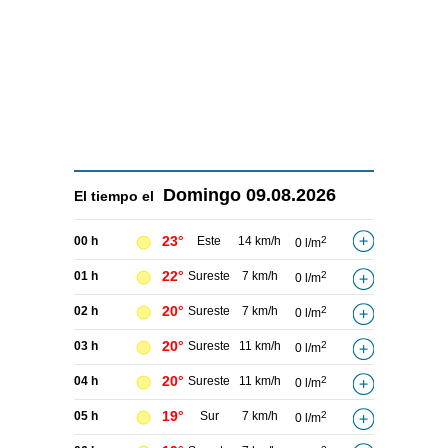
Domingo
09.08.2026
El tiempo el
23°
00 h
Este
14 km/h
2
0 l/m
22°
01 h
Sureste
7 km/h
2
0 l/m
20°
02 h
Sureste
7 km/h
2
0 l/m
20°
03 h
Sureste
11 km/h
2
0 l/m
20°
04 h
Sureste
11 km/h
2
0 l/m
19°
05 h
Sur
7 km/h
2
0 l/m