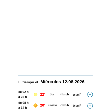
Miércoles
12.08.2026
El tiempo el
de 02 h
22°
Sur
4 km/h
2
0 l/m
a 08 h
de 08 h
20°
Sureste
7 km/h
2
0 l/m
a 14 h