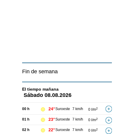
Fin de semana
El tiempo
mañana
Sábado
08.08.2026
24°
00 h
Suroeste
7 km/h
2
0 l/m
23°
01 h
Suroeste
7 km/h
2
0 l/m
22°
02 h
Suroeste
7 km/h
2
0 l/m