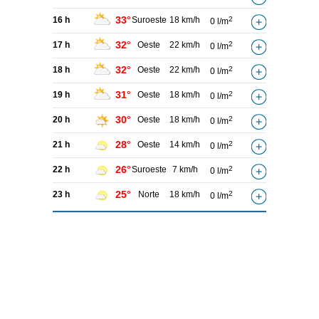
33°
16 h
Suroeste
18 km/h
2
0 l/m
32°
17 h
Oeste
22 km/h
2
0 l/m
32°
18 h
Oeste
22 km/h
2
0 l/m
31°
19 h
Oeste
18 km/h
2
0 l/m
30°
20 h
Oeste
18 km/h
2
0 l/m
28°
21 h
Oeste
14 km/h
2
0 l/m
26°
22 h
Suroeste
7 km/h
2
0 l/m
25°
23 h
Norte
18 km/h
2
0 l/m