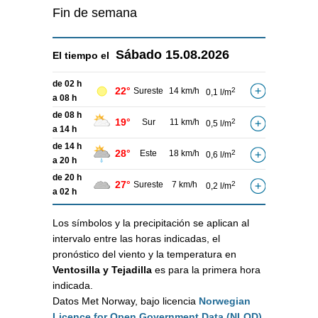
Fin de semana
Sábado
15.08.2026
El tiempo el
de 02 h
22°
Sureste
14 km/h
2
0,1 l/m
a 08 h
de 08 h
19°
Sur
11 km/h
2
0,5 l/m
a 14 h
de 14 h
28°
Este
18 km/h
2
0,6 l/m
a 20 h
de 20 h
27°
Sureste
7 km/h
2
0,2 l/m
a 02 h
Los símbolos y la precipitación se aplican al
intervalo entre las horas indicadas, el
pronóstico del viento y la temperatura en
Ventosilla y Tejadilla
es para la primera hora
indicada.
Datos Met Norway, bajo licencia
Norwegian
Licence for Open Government Data (NLOD)