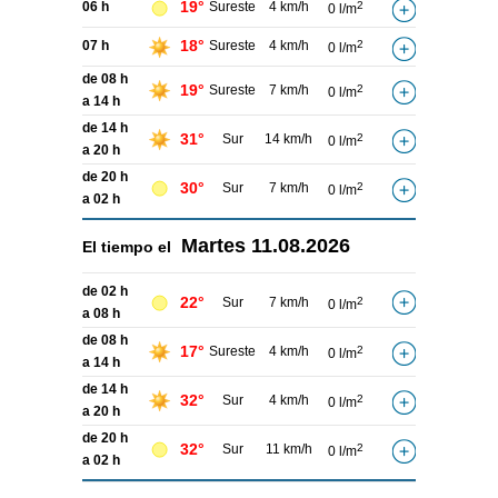
19°
06 h
Sureste
4 km/h
2
0 l/m
18°
07 h
Sureste
4 km/h
2
0 l/m
de 08 h
19°
Sureste
7 km/h
2
0 l/m
a 14 h
de 14 h
31°
Sur
14 km/h
2
0 l/m
a 20 h
de 20 h
30°
Sur
7 km/h
2
0 l/m
a 02 h
Martes
11.08.2026
El tiempo el
de 02 h
22°
Sur
7 km/h
2
0 l/m
a 08 h
de 08 h
17°
Sureste
4 km/h
2
0 l/m
a 14 h
de 14 h
32°
Sur
4 km/h
2
0 l/m
a 20 h
de 20 h
32°
Sur
11 km/h
2
0 l/m
a 02 h