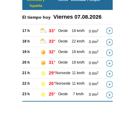
Tejadilla
Viernes
07.08.2026
El tiempo hoy
33°
17 h
Oeste
18 km/h
2
0 l/m
33°
18 h
Oeste
22 km/h
2
0 l/m
32°
19 h
Oeste
18 km/h
2
0 l/m
31°
20 h
Oeste
18 km/h
2
0 l/m
29°
21 h
Noroeste
11 km/h
2
0 l/m
26°
22 h
Noroeste
11 km/h
2
0 l/m
25°
23 h
Oeste
7 km/h
2
0 l/m