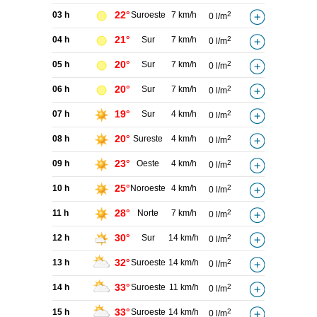
22°
03 h
Suroeste
7 km/h
2
0 l/m
21°
04 h
Sur
7 km/h
2
0 l/m
20°
05 h
Sur
7 km/h
2
0 l/m
20°
06 h
Sur
7 km/h
2
0 l/m
19°
07 h
Sur
4 km/h
2
0 l/m
20°
08 h
Sureste
4 km/h
2
0 l/m
23°
09 h
Oeste
4 km/h
2
0 l/m
25°
10 h
Noroeste
4 km/h
2
0 l/m
28°
11 h
Norte
7 km/h
2
0 l/m
30°
12 h
Sur
14 km/h
2
0 l/m
32°
13 h
Suroeste
14 km/h
2
0 l/m
33°
14 h
Suroeste
11 km/h
2
0 l/m
33°
15 h
Suroeste
14 km/h
2
0 l/m