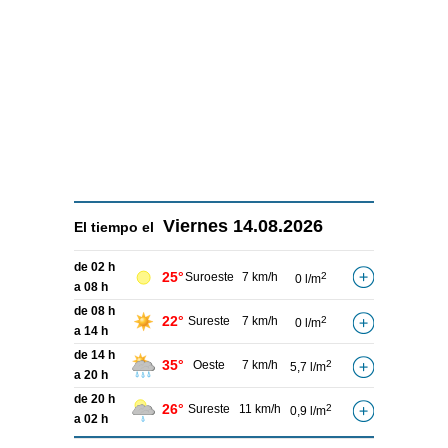
Viernes
14.08.2026
El tiempo el
de 02 h
25°
Suroeste
7 km/h
2
0 l/m
a 08 h
de 08 h
22°
Sureste
7 km/h
2
0 l/m
a 14 h
de 14 h
35°
Oeste
7 km/h
2
5,7 l/m
a 20 h
de 20 h
26°
Sureste
11 km/h
2
0,9 l/m
a 02 h