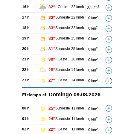
32°
16 h
Oeste
22 km/h
2
0,4 l/m
33°
17 h
Suroeste
22 km/h
2
0 l/m
33°
18 h
Suroeste
22 km/h
2
0 l/m
33°
19 h
Suroeste
25 km/h
2
0 l/m
31°
20 h
Suroeste
25 km/h
2
0 l/m
30°
21 h
Oeste
18 km/h
2
0 l/m
28°
22 h
Suroeste
14 km/h
2
0 l/m
27°
23 h
Oeste
14 km/h
2
0 l/m
Domingo
09.08.2026
El tiempo el
25°
00 h
Suroeste
11 km/h
2
0 l/m
24°
01 h
Suroeste
11 km/h
2
0 l/m
22°
02 h
Oeste
11 km/h
2
0 l/m