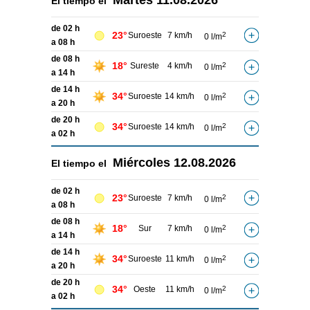
Martes
11.08.2026
El tiempo el
de 02 h
23°
Suroeste
7 km/h
2
0 l/m
a 08 h
de 08 h
18°
Sureste
4 km/h
2
0 l/m
a 14 h
de 14 h
34°
Suroeste
14 km/h
2
0 l/m
a 20 h
de 20 h
34°
Suroeste
14 km/h
2
0 l/m
a 02 h
Miércoles
12.08.2026
El tiempo el
de 02 h
23°
Suroeste
7 km/h
2
0 l/m
a 08 h
de 08 h
18°
Sur
7 km/h
2
0 l/m
a 14 h
de 14 h
34°
Suroeste
11 km/h
2
0 l/m
a 20 h
de 20 h
34°
Oeste
11 km/h
2
0 l/m
a 02 h