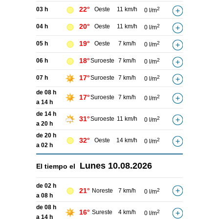
22°
03 h
Oeste
11 km/h
2
0 l/m
20°
04 h
Oeste
11 km/h
2
0 l/m
19°
05 h
Oeste
7 km/h
2
0 l/m
18°
06 h
Suroeste
7 km/h
2
0 l/m
17°
07 h
Suroeste
7 km/h
2
0 l/m
de 08 h
17°
Suroeste
7 km/h
2
0 l/m
a 14 h
de 14 h
31°
Suroeste
11 km/h
2
0 l/m
a 20 h
de 20 h
32°
Oeste
14 km/h
2
0 l/m
a 02 h
Lunes
10.08.2026
El tiempo el
de 02 h
21°
Noreste
7 km/h
2
0 l/m
a 08 h
de 08 h
16°
Sureste
4 km/h
2
0 l/m
a 14 h