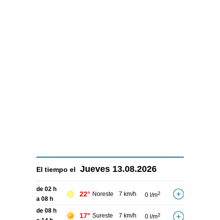
Jueves
13.08.2026
El tiempo el
de 02 h
22°
Noreste
7 km/h
2
0 l/m
a 08 h
de 08 h
17°
Sureste
7 km/h
2
0 l/m