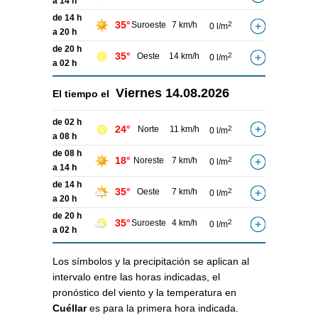
a 14 h
de 14 h
35°
Suroeste
7 km/h
2
0 l/m
a 20 h
de 20 h
35°
Oeste
14 km/h
2
0 l/m
a 02 h
Viernes
14.08.2026
El tiempo el
de 02 h
24°
Norte
11 km/h
2
0 l/m
a 08 h
de 08 h
18°
Noreste
7 km/h
2
0 l/m
a 14 h
de 14 h
35°
Oeste
7 km/h
2
0 l/m
a 20 h
de 20 h
35°
Suroeste
4 km/h
2
0 l/m
a 02 h
Los símbolos y la precipitación se aplican al
intervalo entre las horas indicadas, el
pronóstico del viento y la temperatura en
Cuéllar
es para la primera hora indicada.