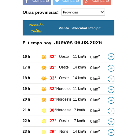
Comparte
Comparte
Comparte
Otras provincias:
Previsión
Viento
Velocidad
Precipit.
Cuéllar
Jueves
06.08.2026
El tiempo hoy
33°
16 h
Oeste
11 km/h
2
0 l/m
33°
17 h
Oeste
14 km/h
2
0 l/m
33°
18 h
Oeste
14 km/h
2
0 l/m
33°
19 h
Noroeste
11 km/h
2
0 l/m
32°
20 h
Noroeste
11 km/h
2
0 l/m
30°
21 h
Noroeste
7 km/h
2
0 l/m
27°
22 h
Oeste
7 km/h
2
0 l/m
26°
23 h
Norte
14 km/h
2
0 l/m