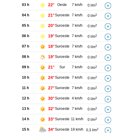
22°
03 h
Oeste
7 km/h
2
0 l/m
21°
04 h
Suroeste
7 km/h
2
0 l/m
20°
05 h
Suroeste
7 km/h
2
0 l/m
19°
06 h
Suroeste
7 km/h
2
0 l/m
18°
07 h
Suroeste
7 km/h
2
0 l/m
19°
08 h
Suroeste
7 km/h
2
0 l/m
21°
09 h
Sur
7 km/h
2
0 l/m
24°
10 h
Suroeste
7 km/h
2
0 l/m
27°
11 h
Suroeste
7 km/h
2
0 l/m
30°
12 h
Suroeste
4 km/h
2
0 l/m
32°
13 h
Suroeste
7 km/h
2
0 l/m
33°
14 h
Suroeste
11 km/h
2
0 l/m
34°
15 h
Suroeste
18 km/h
2
0,3 l/m