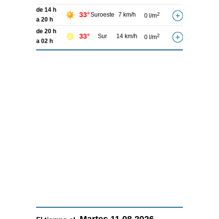
de 14 h
33°
Suroeste
7 km/h
2
0 l/m
a 20 h
de 20 h
33°
Sur
14 km/h
2
0 l/m
a 02 h