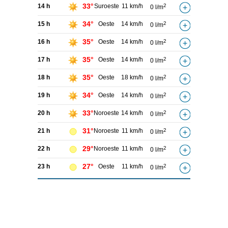
33°
14 h
Suroeste
11 km/h
2
0 l/m
34°
15 h
Oeste
14 km/h
2
0 l/m
35°
16 h
Oeste
14 km/h
2
0 l/m
35°
17 h
Oeste
14 km/h
2
0 l/m
35°
18 h
Oeste
18 km/h
2
0 l/m
34°
19 h
Oeste
14 km/h
2
0 l/m
33°
20 h
Noroeste
14 km/h
2
0 l/m
31°
21 h
Noroeste
11 km/h
2
0 l/m
29°
22 h
Noroeste
11 km/h
2
0 l/m
27°
23 h
Oeste
11 km/h
2
0 l/m