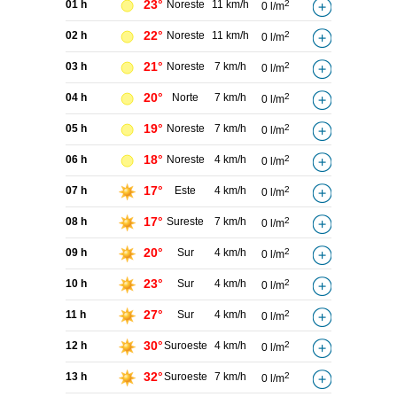
23°
01 h
Noreste
11 km/h
2
0 l/m
22°
02 h
Noreste
11 km/h
2
0 l/m
21°
03 h
Noreste
7 km/h
2
0 l/m
20°
04 h
Norte
7 km/h
2
0 l/m
19°
05 h
Noreste
7 km/h
2
0 l/m
18°
06 h
Noreste
4 km/h
2
0 l/m
17°
07 h
Este
4 km/h
2
0 l/m
17°
08 h
Sureste
7 km/h
2
0 l/m
20°
09 h
Sur
4 km/h
2
0 l/m
23°
10 h
Sur
4 km/h
2
0 l/m
27°
11 h
Sur
4 km/h
2
0 l/m
30°
12 h
Suroeste
4 km/h
2
0 l/m
32°
13 h
Suroeste
7 km/h
2
0 l/m