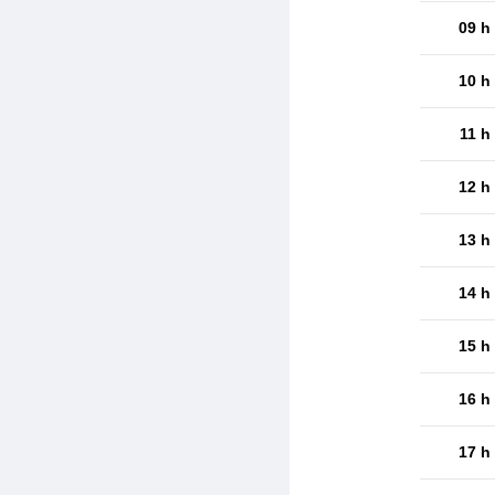
09 h
10 h
11 h
12 h
13 h
14 h
15 h
16 h
17 h