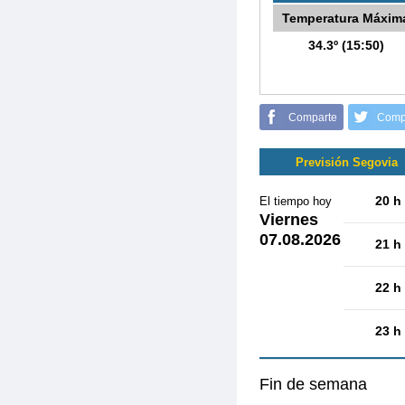
Temperatura Máxim
34.3º (15:50)
Comparte
Comp
Previsión Segovia
20 h
El tiempo hoy
Viernes
07.08.2026
21 h
22 h
23 h
Fin de semana