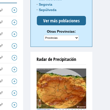
Segovia
Sepúlveda
2
m
Ver más poblaciones
2
m
Otras Provincias:
2
m
2
m
2
m
Radar de Precipitación
2
m
2
m
2
m
2
m