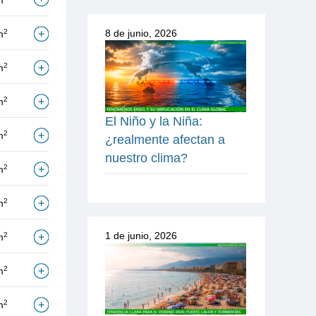
m
8 de junio, 2026
2
m
2
m
2
m
El Niño y la Niña:
2
m
¿realmente afectan a
nuestro clima?
2
m
2
m
1 de junio, 2026
2
m
2
m
2
m