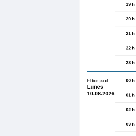
19 h
20 h
21 h
22 h
23 h
00 h
El tiempo el
Lunes
10.08.2026
01 h
02 h
03 h