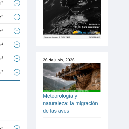
2
m
2
m
2
m
2
m
2
m
26 de junio, 2026
2
m
Meteorología y
naturaleza: la migración
de las aves
2