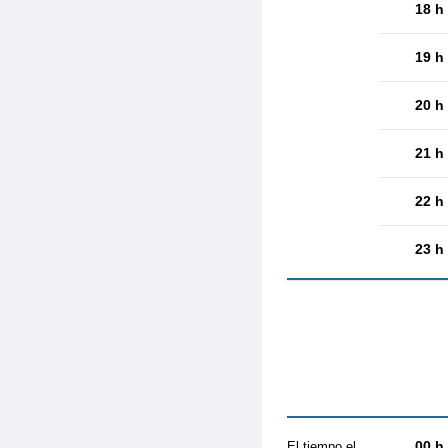
18 h
19 h
20 h
21 h
22 h
23 h
00 h
El tiempo el