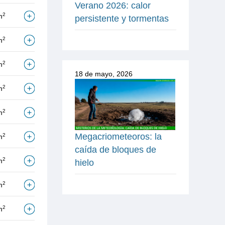
Verano 2026: calor
2
m
persistente y tormentas
2
m
2
m
18 de mayo, 2026
2
m
2
m
Megacriometeoros: la
2
m
caída de bloques de
2
m
hielo
2
m
2
m