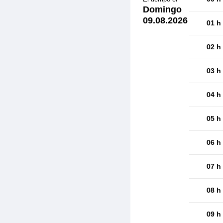
Domingo
09.08.2026
01 h
02 h
03 h
04 h
05 h
06 h
07 h
08 h
09 h