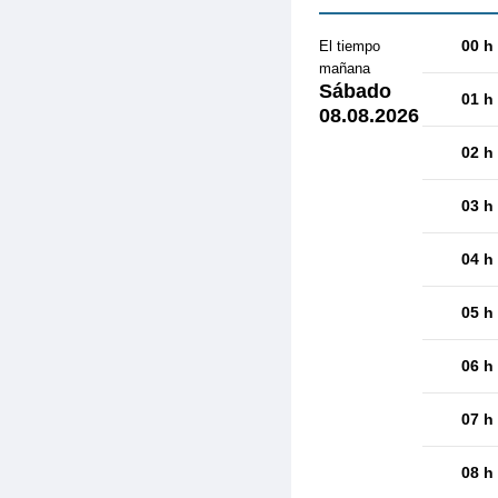
00 h
El tiempo
mañana
Sábado
01 h
08.08.2026
02 h
03 h
04 h
05 h
06 h
07 h
08 h