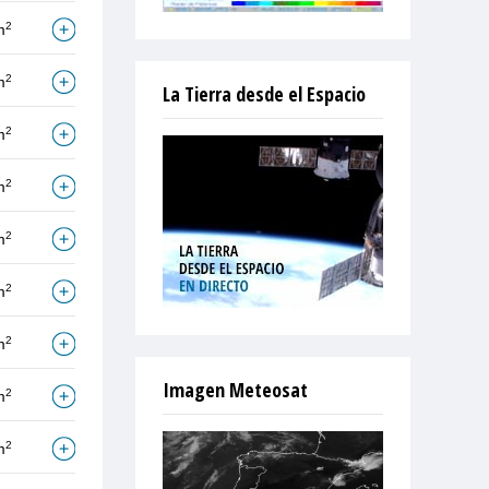
2
m
2
m
La Tierra desde el Espacio
2
m
2
m
2
m
2
m
2
m
Imagen Meteosat
2
m
2
m