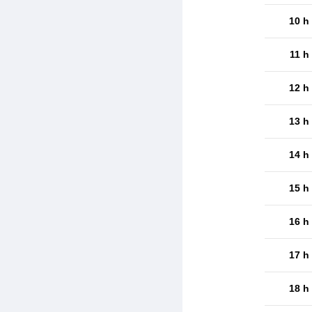
10 h
11 h
12 h
13 h
14 h
15 h
16 h
17 h
18 h