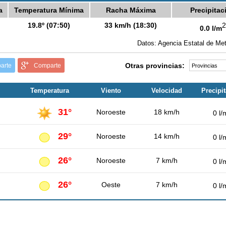
a
Temperatura Mínima
Racha Máxima
Precipitac
19.8º (07:50)
33 km/h (18:30)
2
0.0 l/m
Datos: Agencia Estatal de Met
Otras provincias:
arte
Comparte
Temperatura
Viento
Velocidad
Precipi
31°
Noroeste
18 km/h
0 l/
29°
Noroeste
14 km/h
0 l/
26°
Noroeste
7 km/h
0 l/
26°
Oeste
7 km/h
0 l/