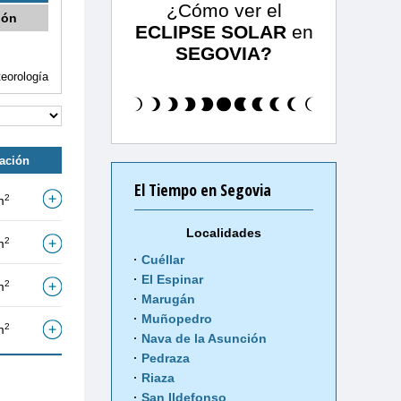
¿Cómo ver el
ión
ECLIPSE SOLAR
en
SEGOVIA?
eorología
tación
El Tiempo en Segovia
2
m
Localidades
2
m
Cuéllar
El Espinar
2
m
Marugán
Muñopedro
2
m
Nava de la Asunción
Pedraza
Riaza
San Ildefonso