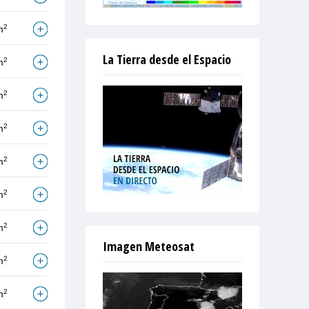
2
m
La Tierra desde el Espacio
2
m
2
m
2
m
2
m
2
m
2
m
Imagen Meteosat
2
m
2
m