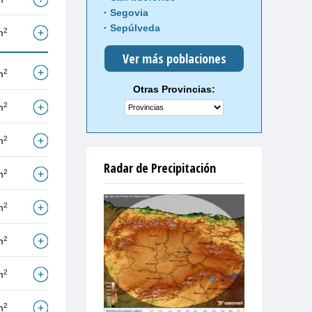
Segovia
Sepúlveda
2
m
Ver más poblaciones
2
m
Otras Provincias:
2
m
2
m
Radar de Precipitación
2
m
2
m
2
m
2
m
2
m