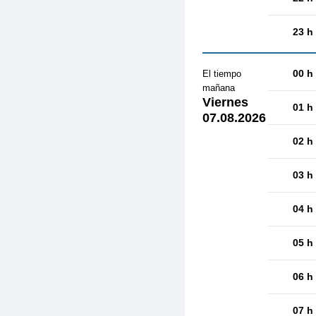
23 h
00 h
El tiempo
mañana
Viernes
01 h
07.08.2026
02 h
03 h
04 h
05 h
06 h
07 h