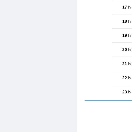
17 h
18 h
19 h
20 h
21 h
22 h
23 h