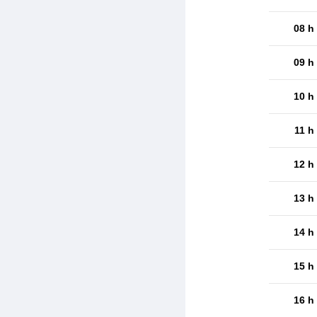
08 h
09 h
10 h
11 h
12 h
13 h
14 h
15 h
16 h