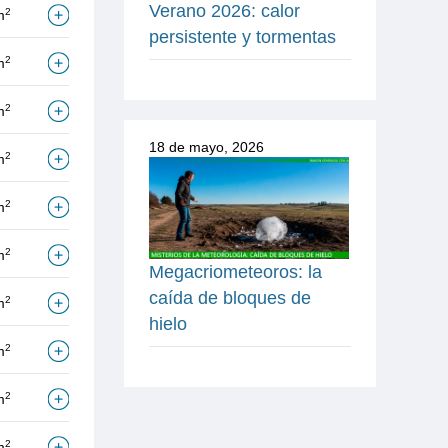
Verano 2026: calor
2
m
persistente y tormentas
2
m
2
m
18 de mayo, 2026
2
m
2
m
2
m
Megacriometeoros: la
caída de bloques de
2
m
hielo
2
m
2
m
2
m