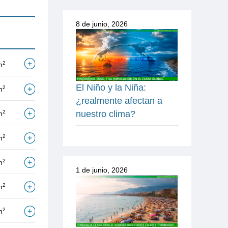
8 de junio, 2026
2
m
El Niño y la Niña:
2
m
¿realmente afectan a
2
nuestro clima?
m
2
m
2
m
1 de junio, 2026
2
m
2
m