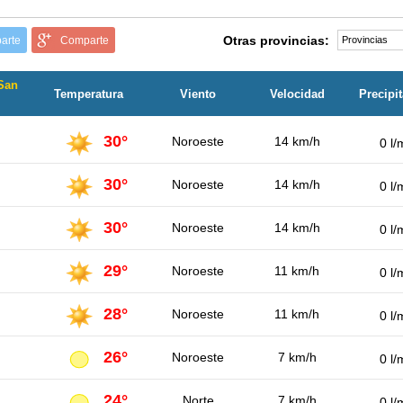
Otras provincias:
arte
Comparte
 San
Temperatura
Viento
Velocidad
Precipi
30°
Noroeste
14 km/h
0 l/
30°
Noroeste
14 km/h
0 l/
30°
Noroeste
14 km/h
0 l/
29°
Noroeste
11 km/h
0 l/
28°
Noroeste
11 km/h
0 l/
26°
Noroeste
7 km/h
0 l/
24°
Norte
7 km/h
0 l/