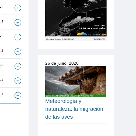
2
m
2
m
2
m
2
m
26 de junio, 2026
2
m
2
m
2
m
Meteorología y
naturaleza: la migración
de las aves