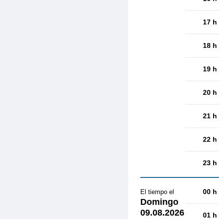
17 h
18 h
19 h
20 h
21 h
22 h
23 h
00 h
El tiempo el
Domingo
09.08.2026
01 h