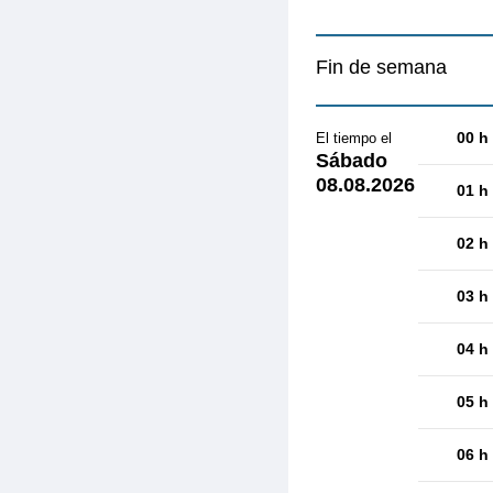
Fin de semana
00 h
El tiempo el
Sábado
08.08.2026
01 h
02 h
03 h
04 h
05 h
06 h