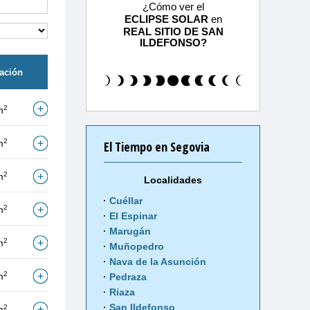
¿Cómo ver el
ECLIPSE SOLAR
en
REAL SITIO DE SAN
ILDEFONSO?
tación
2
m
2
m
El Tiempo en Segovia
2
m
Localidades
Cuéllar
2
m
El Espinar
Marugán
2
m
Muñopedro
Nava de la Asunción
2
m
Pedraza
Riaza
San Ildefonso
2
m