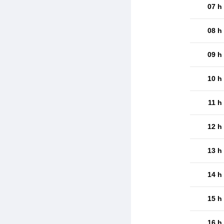
07 h
08 h
09 h
10 h
11 h
12 h
13 h
14 h
15 h
16 h