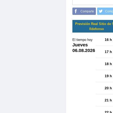
Comparte
Comp
Previsión Real Sitio de
Ildefonso
16 h
El tiempo hoy
Jueves
06.08.2026
17 h
18 h
19 h
20 h
21 h
22 h