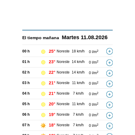
Martes
11.08.2026
El tiempo
mañana
25°
00 h
Noreste
18 km/h
2
0 l/m
23°
01 h
Noreste
14 km/h
2
0 l/m
22°
02 h
Noreste
14 km/h
2
0 l/m
21°
03 h
Noreste
11 km/h
2
0 l/m
21°
04 h
Noreste
7 km/h
2
0 l/m
20°
05 h
Noreste
11 km/h
2
0 l/m
19°
06 h
Noreste
7 km/h
2
0 l/m
18°
07 h
Noreste
7 km/h
2
0 l/m