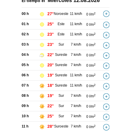
Miércoles
12.08.2026
El tiempo el
27°
00 h
Noroeste
11 km/h
2
0 l/m
25°
01 h
Este
11 km/h
2
0 l/m
23°
02 h
Este
11 km/h
2
0 l/m
23°
03 h
Sur
7 km/h
2
0 l/m
22°
04 h
Sureste
7 km/h
2
0 l/m
20°
05 h
Sureste
7 km/h
2
0 l/m
19°
06 h
Sureste
11 km/h
2
0 l/m
18°
07 h
Sureste
11 km/h
2
0 l/m
19°
08 h
Sur
7 km/h
2
0 l/m
22°
09 h
Sur
7 km/h
2
0 l/m
25°
10 h
Sur
7 km/h
2
0 l/m
28°
11 h
Suroeste
7 km/h
2
0 l/m