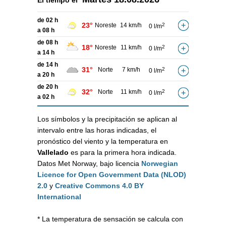
El tiempo el
de 02 h
23°
Noreste
14 km/h
2
0 l/m
a 08 h
de 08 h
18°
Noreste
11 km/h
2
0 l/m
a 14 h
de 14 h
31°
Norte
7 km/h
2
0 l/m
a 20 h
de 20 h
32°
Norte
11 km/h
2
0 l/m
a 02 h
Los símbolos y la precipitación se aplican al
intervalo entre las horas indicadas, el
pronóstico del viento y la temperatura en
Vallelado
es para la primera hora indicada.
Datos Met Norway, bajo licencia
Norwegian
Licence for Open Government Data (NLOD)
2.0
y
Creative Commons 4.0 BY
International
* La temperatura de sensación se calcula con