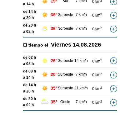
19°
Sur
7 km/h
2
0 l/m
a 14 h
de 14 h
36°
Suroeste
7 km/h
2
0 l/m
a 20 h
de 20 h
36°
Noroeste
7 km/h
2
0 l/m
a 02 h
Viernes
14.08.2026
El tiempo el
de 02 h
26°
Suroeste
14 km/h
2
0 l/m
a 08 h
de 08 h
20°
Suroeste
7 km/h
2
0 l/m
a 14 h
de 14 h
35°
Suroeste
11 km/h
2
0 l/m
a 20 h
de 20 h
35°
Oeste
7 km/h
2
0 l/m
a 02 h