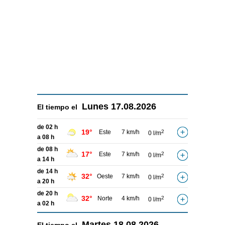
Lunes
17.08.2026
El tiempo el
de 02 h
19°
Este
7 km/h
2
0 l/m
a 08 h
de 08 h
17°
Este
7 km/h
2
0 l/m
a 14 h
de 14 h
32°
Oeste
7 km/h
2
0 l/m
a 20 h
de 20 h
32°
Norte
4 km/h
2
0 l/m
a 02 h
Martes
18.08.2026