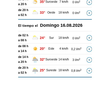
35°
Suroeste
7 km/h
2
0 l/m
a 20 h
de 20 h
33°
Oeste
18 km/h
2
0 l/m
a 02 h
Domingo
16.08.2026
El tiempo el
de 02 h
24°
Sur
18 km/h
2
0 l/m
a 08 h
de 08 h
20°
Este
4 km/h
2
0,2 l/m
a 14 h
de 14 h
32°
Suroeste
14 km/h
2
3 l/m
a 20 h
de 20 h
25°
Sureste
18 km/h
2
0,8 l/m
a 02 h