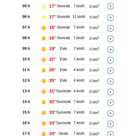
17°
05 h
Noreste
7 km/h
2
0 l/m
17°
06 h
Noreste
11 km/h
2
0 l/m
16°
07 h
Noreste
7 km/h
2
0 l/m
16°
08 h
Noreste
7 km/h
2
0 l/m
19°
09 h
Este
7 km/h
2
0 l/m
22°
10 h
Este
7 km/h
2
0 l/m
26°
11 h
Este
4 km/h
2
0 l/m
29°
12 h
Este
4 km/h
2
0 l/m
31°
13 h
Suroeste
4 km/h
2
0 l/m
32°
14 h
Suroeste
7 km/h
2
0 l/m
33°
15 h
Suroeste
7 km/h
2
0 l/m
33°
16 h
Suroeste
7 km/h
2
0 l/m
34°
17 h
Oeste
7 km/h
2
0 l/m