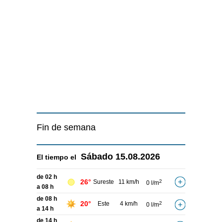
Fin de semana
Sábado
15.08.2026
El tiempo el
de 02 h
26°
Sureste
11 km/h
2
0 l/m
a 08 h
de 08 h
20°
Este
4 km/h
2
0 l/m
a 14 h
de 14 h