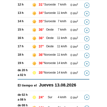
31°
12 h
Suroeste
7 km/h
2
0 l/m
34°
13 h
Suroeste
11 km/h
2
0 l/m
35°
14 h
Suroeste
7 km/h
2
0 l/m
36°
15 h
Oeste
7 km/h
2
0 l/m
36°
16 h
Oeste
11 km/h
2
0 l/m
37°
17 h
Oeste
11 km/h
2
0 l/m
36°
18 h
Noroeste
11 km/h
2
0 l/m
36°
19 h
Noroeste
14 km/h
2
0 l/m
de 20 h
35°
Noroeste
14 km/h
2
0 l/m
a 02 h
Jueves
13.08.2026
El tiempo el
de 02 h
24°
Sur
4 km/h
2
0 l/m
a 08 h
de 08 h