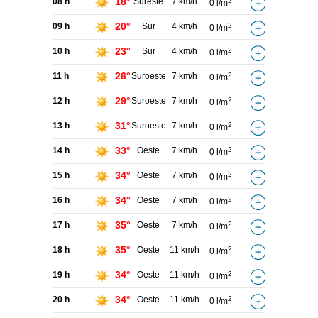
18°
08 h
Sureste
7 km/h
2
0 l/m
20°
09 h
Sur
4 km/h
2
0 l/m
23°
10 h
Sur
4 km/h
2
0 l/m
26°
11 h
Suroeste
7 km/h
2
0 l/m
29°
12 h
Suroeste
7 km/h
2
0 l/m
31°
13 h
Suroeste
7 km/h
2
0 l/m
33°
14 h
Oeste
7 km/h
2
0 l/m
34°
15 h
Oeste
7 km/h
2
0 l/m
34°
16 h
Oeste
7 km/h
2
0 l/m
35°
17 h
Oeste
7 km/h
2
0 l/m
35°
18 h
Oeste
11 km/h
2
0 l/m
34°
19 h
Oeste
11 km/h
2
0 l/m
34°
20 h
Oeste
11 km/h
2
0 l/m