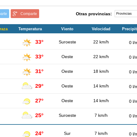
Otras provincias:
arte
Comparte
raza
Temperatura
Viento
Velocidad
Precipi
33°
Suroeste
22 km/h
0 l/
33°
Oeste
22 km/h
0 l/
31°
Oeste
18 km/h
0 l/
29°
Oeste
14 km/h
0 l/
27°
Oeste
14 km/h
0 l/
25°
Suroeste
7 km/h
0 l/
24°
Sur
7 km/h
0 l/