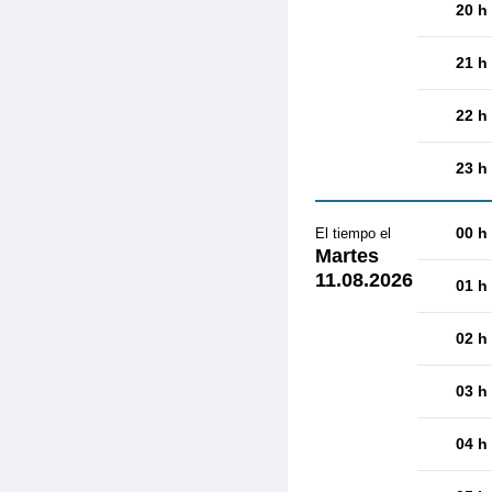
20 h
21 h
22 h
23 h
00 h
El tiempo el
Martes
11.08.2026
01 h
02 h
03 h
04 h