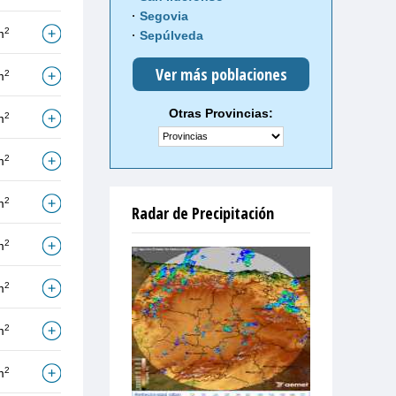
Segovia
2
m
Sepúlveda
Ver más poblaciones
2
m
Otras Provincias:
2
m
2
m
2
m
Radar de Precipitación
2
m
2
m
2
m
2
m