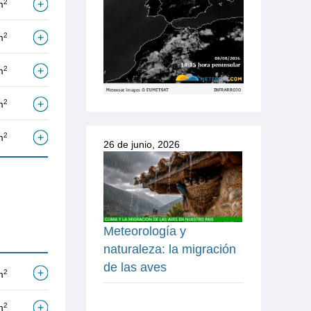
2
m
2
m
2
m
2
m
2
m
26 de junio, 2026
Meteorología y
naturaleza: la migración
de las aves
2
m
2
m