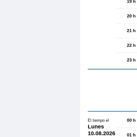
19 h
20 h
21 h
22 h
23 h
00 h
El tiempo el
Lunes
10.08.2026
01 h