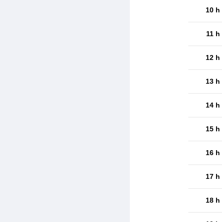
10 h
11 h
12 h
13 h
14 h
15 h
16 h
17 h
18 h