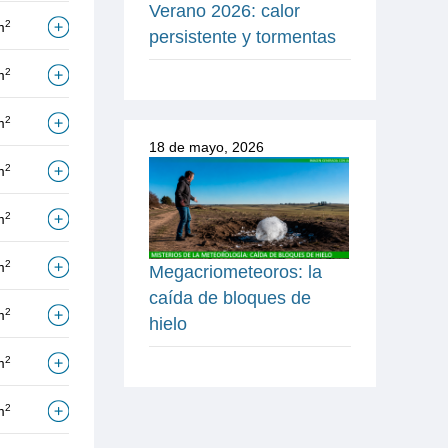
Verano 2026: calor
2
m
persistente y tormentas
2
m
2
m
18 de mayo, 2026
2
m
2
m
2
m
Megacriometeoros: la
caída de bloques de
2
m
hielo
2
m
2
m