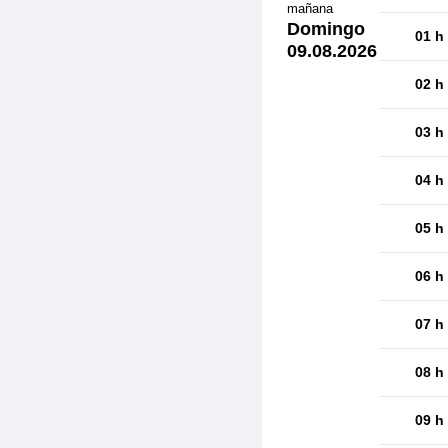
mañana
Domingo
01 h
09.08.2026
02 h
03 h
04 h
05 h
06 h
07 h
08 h
09 h