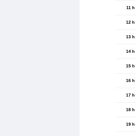
11 h
12 h
13 h
14 h
15 h
16 h
17 h
18 h
19 h