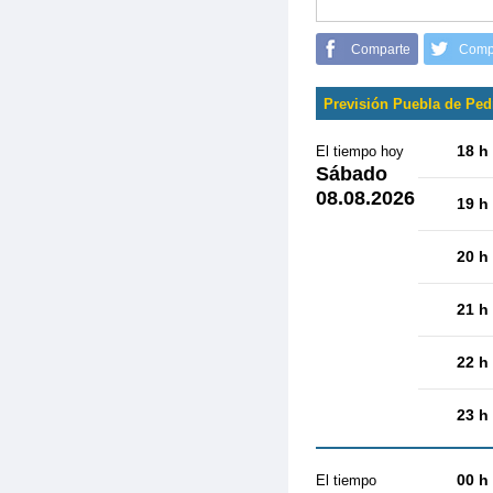
Comparte
Comp
Previsión Puebla de Ped
18 h
El tiempo hoy
Sábado
08.08.2026
19 h
20 h
21 h
22 h
23 h
00 h
El tiempo