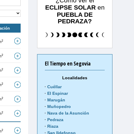
¿Cómo ver el
ECLIPSE SOLAR
en
PUEBLA DE
PEDRAZA?
tación
2
m
2
m
El Tiempo en Segovia
2
m
Localidades
2
m
Cuéllar
El Espinar
2
m
Marugán
Muñopedro
2
Nava de la Asunción
m
Pedraza
Riaza
2
m
San Ildefonso