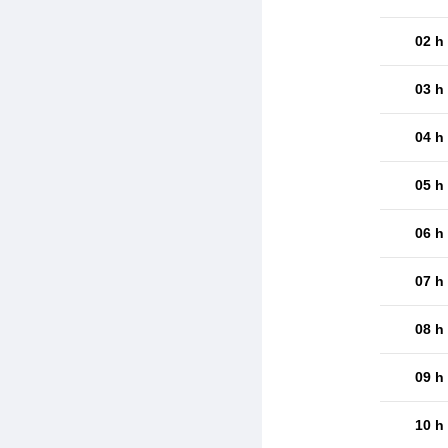
02 h
03 h
04 h
05 h
06 h
07 h
08 h
09 h
10 h