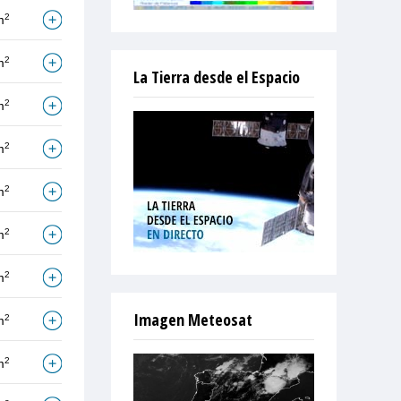
2
m
2
m
La Tierra desde el Espacio
2
m
2
m
2
m
2
m
2
m
Imagen Meteosat
2
m
2
m