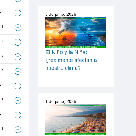
2
m
8 de junio, 2026
2
m
2
m
El Niño y la Niña:
2
m
¿realmente afectan a
nuestro clima?
2
m
2
m
2
m
1 de junio, 2026
2
m
2
m