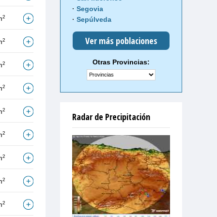
Segovia
2
m
Sepúlveda
Ver más poblaciones
2
m
Otras Provincias:
2
m
2
m
2
m
Radar de Precipitación
2
m
2
m
2
m
2
m