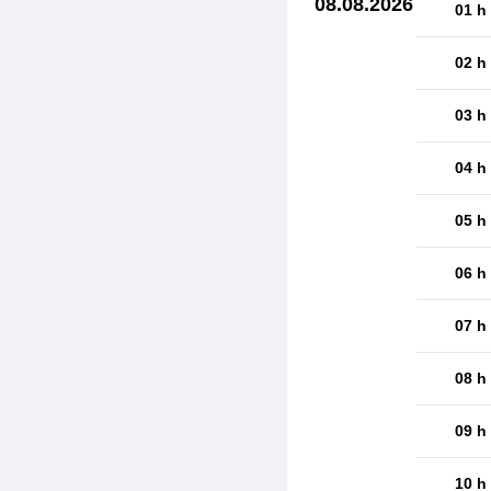
08.08.2026
01 h
02 h
03 h
04 h
05 h
06 h
07 h
08 h
09 h
10 h