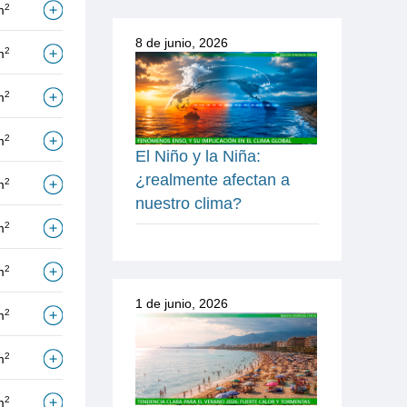
2
m
8 de junio, 2026
2
m
2
m
2
m
El Niño y la Niña:
¿realmente afectan a
2
m
nuestro clima?
2
m
2
m
1 de junio, 2026
2
m
2
m
2
m