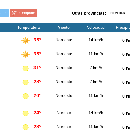
Otras provincias:
arte
Comparte
Temperatura
Viento
Velocidad
Precipi
33°
Noroeste
14 km/h
0 l/
33°
Noroeste
11 km/h
0 l/
31°
Noroeste
7 km/h
0 l/
28°
Noroeste
7 km/h
0 l/
26°
Noroeste
11 km/h
0 l/
24°
Noreste
14 km/h
0 l/
23°
Noreste
11 km/h
0 l/