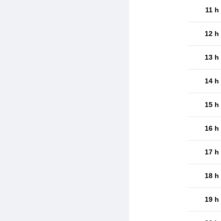
11 h
12 h
13 h
14 h
15 h
16 h
17 h
18 h
19 h