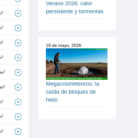
Verano 2026: calor
persistente y tormentas
2
m
2
m
2
m
18 de mayo, 2026
2
m
2
/m
Megacriometeoros: la
2
/m
caída de bloques de
hielo
2
m
2
m
2
m