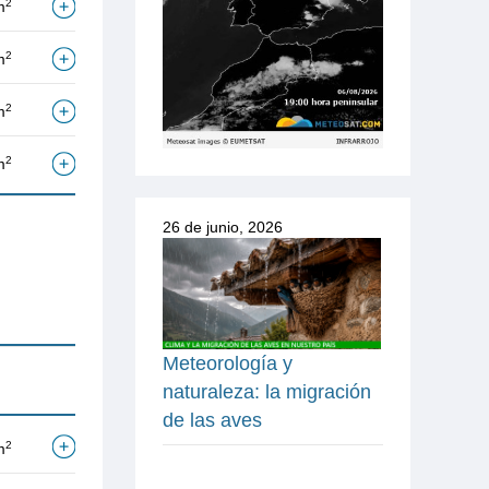
2
m
2
m
2
m
2
m
26 de junio, 2026
Meteorología y
naturaleza: la migración
de las aves
2
m