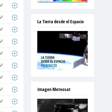
2
m
2
m
La Tierra desde el Espacio
2
m
2
m
2
m
2
m
2
m
Imagen Meteosat
2
m
2
m