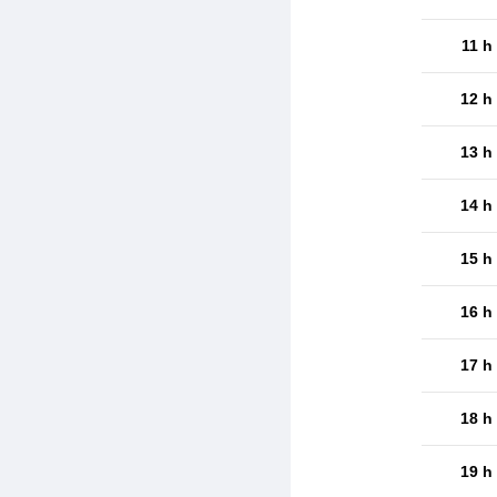
11 h
12 h
13 h
14 h
15 h
16 h
17 h
18 h
19 h