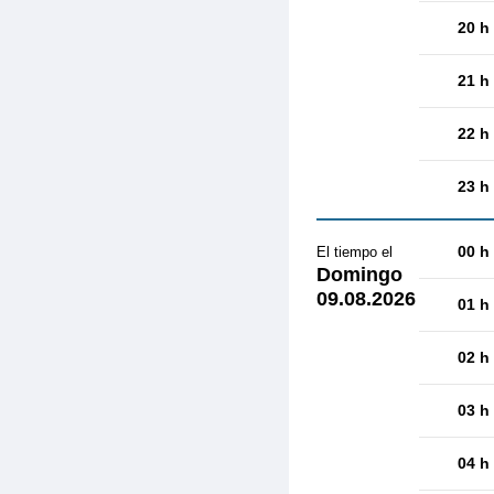
20 h
21 h
22 h
23 h
00 h
El tiempo el
Domingo
09.08.2026
01 h
02 h
03 h
04 h