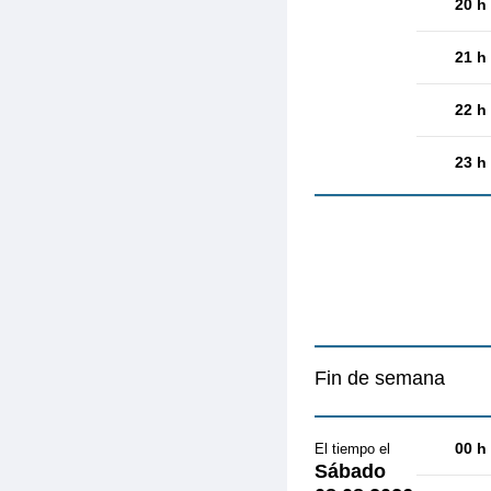
20 h
21 h
22 h
23 h
Fin de semana
00 h
El tiempo el
Sábado