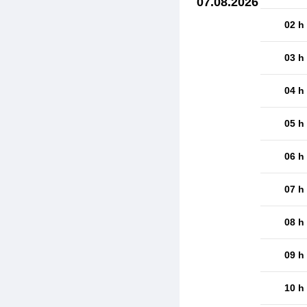
07.08.2026
02 h
03 h
04 h
05 h
06 h
07 h
08 h
09 h
10 h