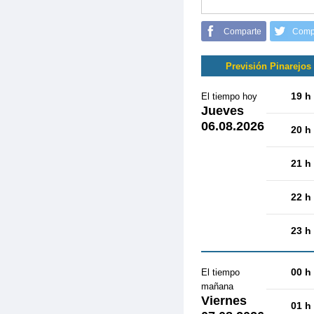
Comparte
Comp
Previsión Pinarejos
19 h
El tiempo hoy
Jueves
06.08.2026
20 h
21 h
22 h
23 h
00 h
El tiempo
mañana
Viernes
01 h