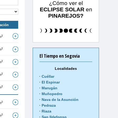
¿Cómo ver el
ECLIPSE SOLAR
en
PINAREJOS?
tación
2
m
2
m
El Tiempo en Segovia
2
m
Localidades
2
m
Cuéllar
El Espinar
2
m
Marugán
Muñopedro
Nava de la Asunción
2
m
Pedraza
Riaza
2
m
San Ildefonso