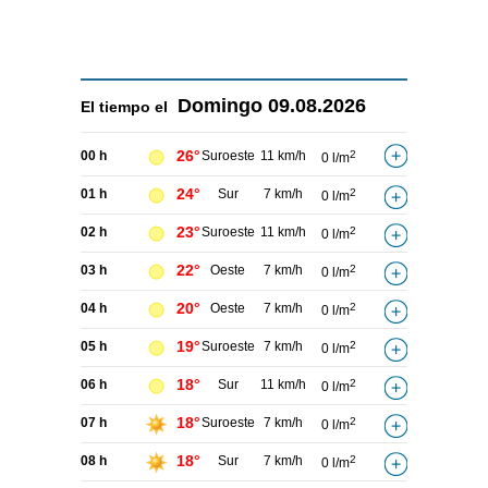
Domingo
09.08.2026
El tiempo el
26°
00 h
Suroeste
11 km/h
2
0 l/m
24°
01 h
Sur
7 km/h
2
0 l/m
23°
02 h
Suroeste
11 km/h
2
0 l/m
22°
03 h
Oeste
7 km/h
2
0 l/m
20°
04 h
Oeste
7 km/h
2
0 l/m
19°
05 h
Suroeste
7 km/h
2
0 l/m
18°
06 h
Sur
11 km/h
2
0 l/m
18°
07 h
Suroeste
7 km/h
2
0 l/m
18°
08 h
Sur
7 km/h
2
0 l/m