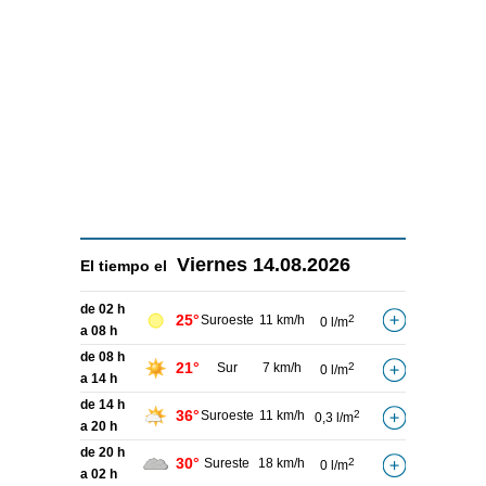
Viernes
14.08.2026
El tiempo el
de 02 h
25°
Suroeste
11 km/h
2
0 l/m
a 08 h
de 08 h
21°
Sur
7 km/h
2
0 l/m
a 14 h
de 14 h
36°
Suroeste
11 km/h
2
0,3 l/m
a 20 h
de 20 h
30°
Sureste
18 km/h
2
0 l/m
a 02 h