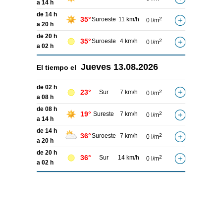
a 14 h
de 14 h
35°
Suroeste
11 km/h
2
0 l/m
a 20 h
de 20 h
35°
Suroeste
4 km/h
2
0 l/m
a 02 h
Jueves
13.08.2026
El tiempo el
de 02 h
23°
Sur
7 km/h
2
0 l/m
a 08 h
de 08 h
19°
Sureste
7 km/h
2
0 l/m
a 14 h
de 14 h
36°
Suroeste
7 km/h
2
0 l/m
a 20 h
de 20 h
36°
Sur
14 km/h
2
0 l/m
a 02 h