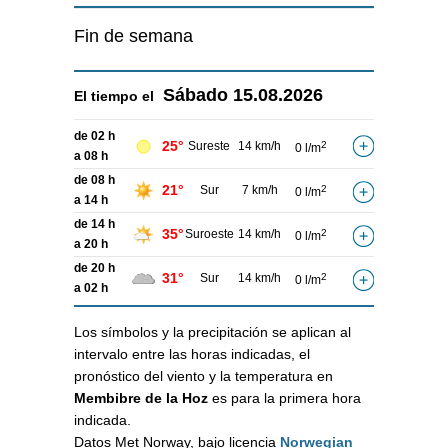
Fin de semana
Sábado
15.08.2026
El tiempo el
de 02 h
25°
Sureste
14 km/h
2
0 l/m
a 08 h
de 08 h
21°
Sur
7 km/h
2
0 l/m
a 14 h
de 14 h
35°
Suroeste
14 km/h
2
0 l/m
a 20 h
de 20 h
31°
Sur
14 km/h
2
0 l/m
a 02 h
Los símbolos y la precipitación se aplican al
intervalo entre las horas indicadas, el
pronóstico del viento y la temperatura en
Membibre de la Hoz
es para la primera hora
indicada.
Datos Met Norway, bajo licencia
Norwegian