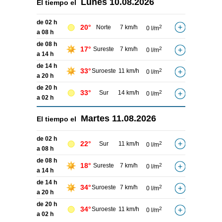
Lunes
10.08.2026
El tiempo el
de 02 h
20°
Norte
7 km/h
2
0 l/m
a 08 h
de 08 h
17°
Sureste
7 km/h
2
0 l/m
a 14 h
de 14 h
33°
Suroeste
11 km/h
2
0 l/m
a 20 h
de 20 h
33°
Sur
14 km/h
2
0 l/m
a 02 h
Martes
11.08.2026
El tiempo el
de 02 h
22°
Sur
11 km/h
2
0 l/m
a 08 h
de 08 h
18°
Sureste
7 km/h
2
0 l/m
a 14 h
de 14 h
34°
Suroeste
7 km/h
2
0 l/m
a 20 h
de 20 h
34°
Suroeste
11 km/h
2
0 l/m
a 02 h