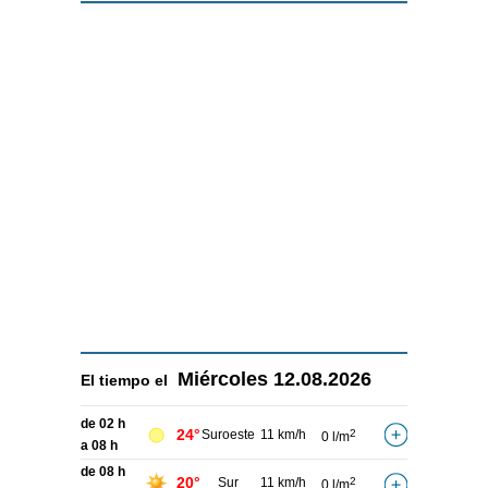
Miércoles
12.08.2026
El tiempo el
de 02 h
24°
Suroeste
11 km/h
2
0 l/m
a 08 h
de 08 h
20°
Sur
11 km/h
2
0 l/m