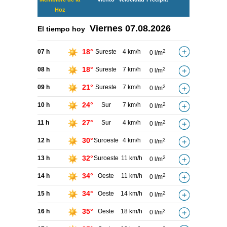
Hoz
Viernes
07.08.2026
El tiempo hoy
18°
07 h
Sureste
4 km/h
2
0 l/m
18°
08 h
Sureste
7 km/h
2
0 l/m
21°
09 h
Sureste
7 km/h
2
0 l/m
24°
10 h
Sur
7 km/h
2
0 l/m
27°
11 h
Sur
4 km/h
2
0 l/m
30°
12 h
Suroeste
4 km/h
2
0 l/m
32°
13 h
Suroeste
11 km/h
2
0 l/m
34°
14 h
Oeste
11 km/h
2
0 l/m
34°
15 h
Oeste
14 km/h
2
0 l/m
35°
16 h
Oeste
18 km/h
2
0 l/m