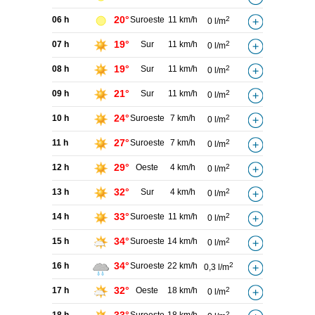
20°
06 h
Suroeste
11 km/h
2
0 l/m
19°
07 h
Sur
11 km/h
2
0 l/m
19°
08 h
Sur
11 km/h
2
0 l/m
21°
09 h
Sur
11 km/h
2
0 l/m
24°
10 h
Suroeste
7 km/h
2
0 l/m
27°
11 h
Suroeste
7 km/h
2
0 l/m
29°
12 h
Oeste
4 km/h
2
0 l/m
32°
13 h
Sur
4 km/h
2
0 l/m
33°
14 h
Suroeste
11 km/h
2
0 l/m
34°
15 h
Suroeste
14 km/h
2
0 l/m
34°
16 h
Suroeste
22 km/h
2
0,3 l/m
32°
17 h
Oeste
18 km/h
2
0 l/m
2