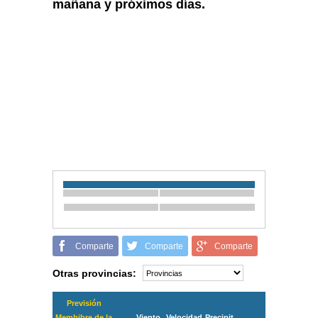
mañana y próximos días.
Comparte
Comparte
Comparte
Otras provincias:
Previsión
Membibre de la
Viento
Velocidad
Precipit.