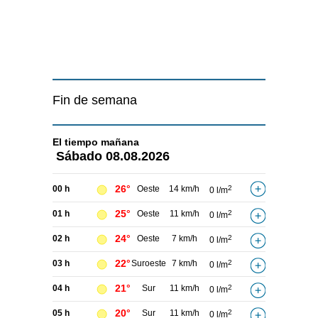
Fin de semana
El tiempo
mañana
Sábado
08.08.2026
26°
00 h
Oeste
14 km/h
2
0 l/m
25°
01 h
Oeste
11 km/h
2
0 l/m
24°
02 h
Oeste
7 km/h
2
0 l/m
22°
03 h
Suroeste
7 km/h
2
0 l/m
21°
04 h
Sur
11 km/h
2
0 l/m
20°
05 h
Sur
11 km/h
2
0 l/m