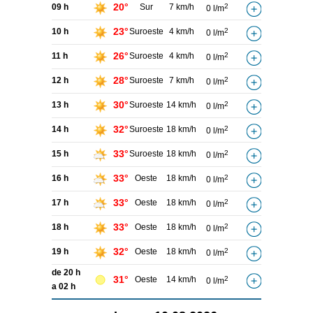
20°
09 h
Sur
7 km/h
2
0 l/m
23°
10 h
Suroeste
4 km/h
2
0 l/m
26°
11 h
Suroeste
4 km/h
2
0 l/m
28°
12 h
Suroeste
7 km/h
2
0 l/m
30°
13 h
Suroeste
14 km/h
2
0 l/m
32°
14 h
Suroeste
18 km/h
2
0 l/m
33°
15 h
Suroeste
18 km/h
2
0 l/m
33°
16 h
Oeste
18 km/h
2
0 l/m
33°
17 h
Oeste
18 km/h
2
0 l/m
33°
18 h
Oeste
18 km/h
2
0 l/m
32°
19 h
Oeste
18 km/h
2
0 l/m
de 20 h
31°
Oeste
14 km/h
2
0 l/m
a 02 h