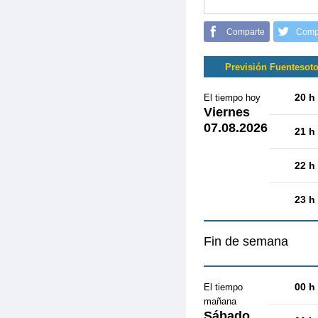
Comparte
Comp
Previsión Fuentesot
20 h
El tiempo hoy
Viernes
07.08.2026
21 h
22 h
23 h
Fin de semana
00 h
El tiempo
mañana
Sábado