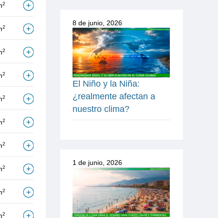
2
m
8 de junio, 2026
2
m
2
m
2
m
El Niño y la Niña:
¿realmente afectan a
2
m
nuestro clima?
2
m
2
m
1 de junio, 2026
2
m
2
m
2
m