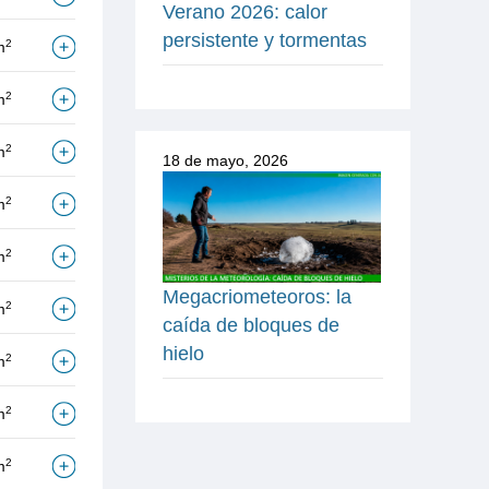
Verano 2026: calor
persistente y tormentas
2
m
2
m
2
m
18 de mayo, 2026
2
m
2
m
Megacriometeoros: la
2
m
caída de bloques de
hielo
2
m
2
m
2
m