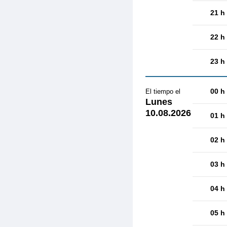
21 h
22 h
23 h
00 h
El tiempo el
Lunes
10.08.2026
01 h
02 h
03 h
04 h
05 h