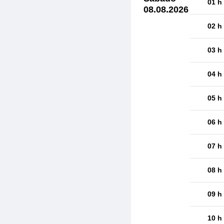
01 h
08.08.2026
02 h
03 h
04 h
05 h
06 h
07 h
08 h
09 h
10 h