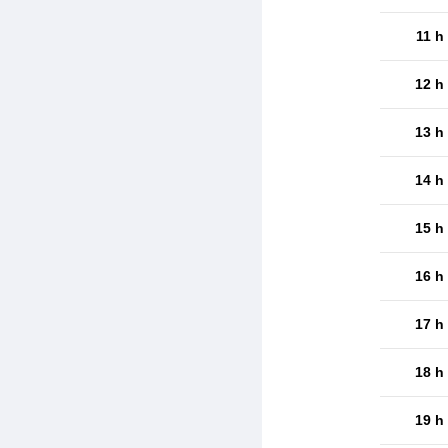
11 h
12 h
13 h
14 h
15 h
16 h
17 h
18 h
19 h