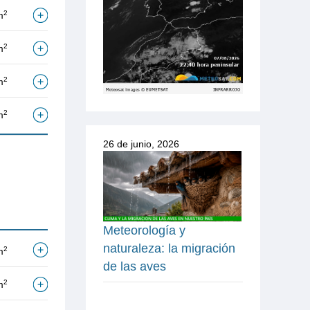
2
m
2
m
2
m
2
m
26 de junio, 2026
Meteorología y
naturaleza: la migración
2
m
de las aves
2
m