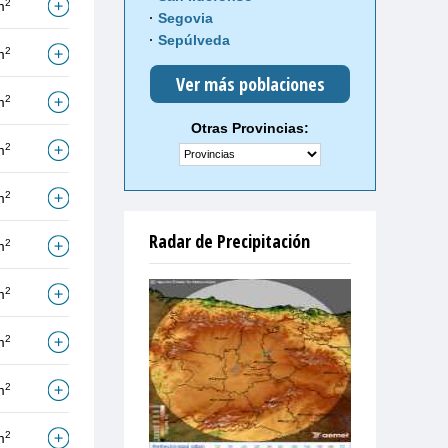
2
m
Segovia
Sepúlveda
2
m
Ver más poblaciones
2
m
Otras Provincias:
2
m
2
m
Radar de Precipitación
2
m
2
m
2
m
2
m
2
m