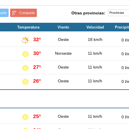
Otras provincias:
arte
Comparte
o
Temperatura
Viento
Velocidad
Precipi
32°
Oeste
18 km/h
0 l/
30°
Noroeste
11 km/h
0 l/
27°
Oeste
11 km/h
0 l/
26°
Oeste
11 km/h
0 l/
25°
Oeste
11 km/h
0 l/