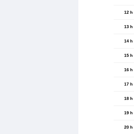
12 h
13 h
14 h
15 h
16 h
17 h
18 h
19 h
20 h