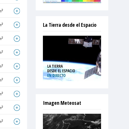
2
m
La Tierra desde el Espacio
2
m
2
m
2
m
2
m
2
m
2
m
Imagen Meteosat
2
m
2
m