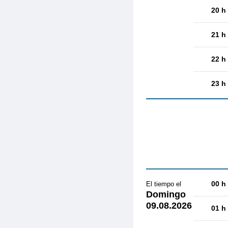
20 h
21 h
22 h
23 h
00 h
El tiempo el
Domingo
09.08.2026
01 h