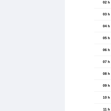
02 h
03 h
04 h
05 h
06 h
07 h
08 h
09 h
10 h
11 h