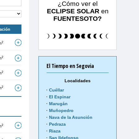
¿Cómo ver el
ECLIPSE SOLAR
en
FUENTESOTO?
tación
2
m
2
m
El Tiempo en Segovia
2
m
Localidades
2
m
Cuéllar
El Espinar
Marugán
Muñopedro
Nava de la Asunción
Pedraza
2
m
Riaza
San Ildefonso