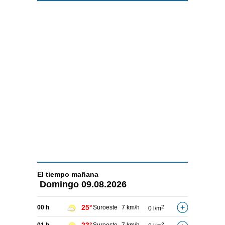
El tiempo
mañana
Domingo
09.08.2026
25°
00 h
Suroeste
7 km/h
2
0 l/m
2