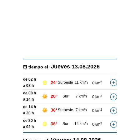
Jueves
13.08.2026
El tiempo el
de 02 h
24°
Suroeste
11 km/h
2
0 l/m
a 08 h
de 08 h
20°
Sur
7 km/h
2
0 l/m
a 14 h
de 14 h
36°
Suroeste
7 km/h
2
0 l/m
a 20 h
de 20 h
36°
Sur
14 km/h
2
0 l/m
a 02 h