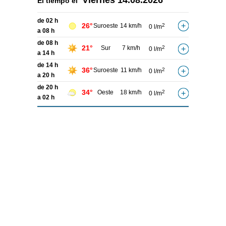
Viernes
14.08.2026
El tiempo el
de 02 h
26°
Suroeste
14 km/h
2
0 l/m
a 08 h
de 08 h
21°
Sur
7 km/h
2
0 l/m
a 14 h
de 14 h
36°
Suroeste
11 km/h
2
0 l/m
a 20 h
de 20 h
34°
Oeste
18 km/h
2
0 l/m
a 02 h