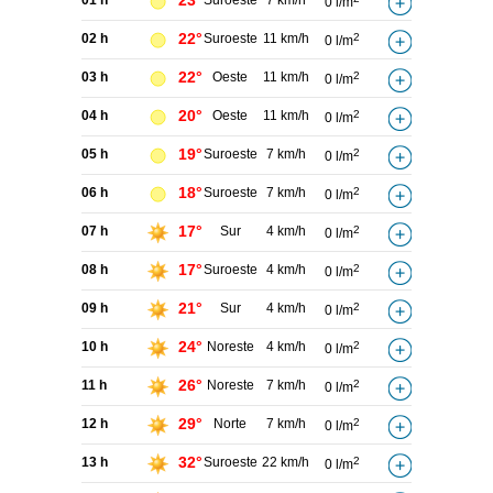
23°
01 h
Suroeste
7 km/h
0 l/m
22°
02 h
Suroeste
11 km/h
2
0 l/m
22°
03 h
Oeste
11 km/h
2
0 l/m
20°
04 h
Oeste
11 km/h
2
0 l/m
19°
05 h
Suroeste
7 km/h
2
0 l/m
18°
06 h
Suroeste
7 km/h
2
0 l/m
17°
07 h
Sur
4 km/h
2
0 l/m
17°
08 h
Suroeste
4 km/h
2
0 l/m
21°
09 h
Sur
4 km/h
2
0 l/m
24°
10 h
Noreste
4 km/h
2
0 l/m
26°
11 h
Noreste
7 km/h
2
0 l/m
29°
12 h
Norte
7 km/h
2
0 l/m
32°
13 h
Suroeste
22 km/h
2
0 l/m