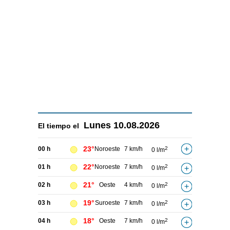
Lunes
10.08.2026
El tiempo el
23°
00 h
Noroeste
7 km/h
2
0 l/m
22°
01 h
Noroeste
7 km/h
2
0 l/m
21°
02 h
Oeste
4 km/h
2
0 l/m
19°
03 h
Suroeste
7 km/h
2
0 l/m
18°
04 h
Oeste
7 km/h
2
0 l/m