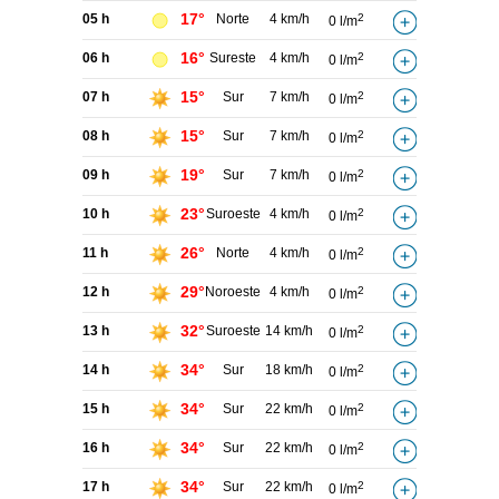
17°
05 h
Norte
4 km/h
2
0 l/m
16°
06 h
Sureste
4 km/h
2
0 l/m
15°
07 h
Sur
7 km/h
2
0 l/m
15°
08 h
Sur
7 km/h
2
0 l/m
19°
09 h
Sur
7 km/h
2
0 l/m
23°
10 h
Suroeste
4 km/h
2
0 l/m
26°
11 h
Norte
4 km/h
2
0 l/m
29°
12 h
Noroeste
4 km/h
2
0 l/m
32°
13 h
Suroeste
14 km/h
2
0 l/m
34°
14 h
Sur
18 km/h
2
0 l/m
34°
15 h
Sur
22 km/h
2
0 l/m
34°
16 h
Sur
22 km/h
2
0 l/m
34°
17 h
Sur
22 km/h
2
0 l/m