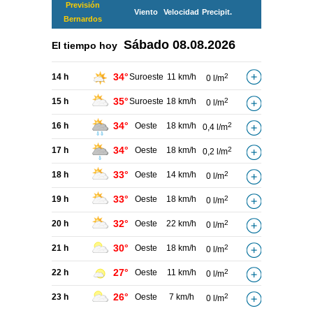
Previsión
Viento
Velocidad
Precipit.
Bernardos
Sábado
08.08.2026
El tiempo hoy
34°
14 h
Suroeste
11 km/h
2
0 l/m
35°
15 h
Suroeste
18 km/h
2
0 l/m
34°
16 h
Oeste
18 km/h
2
0,4 l/m
34°
17 h
Oeste
18 km/h
2
0,2 l/m
33°
18 h
Oeste
14 km/h
2
0 l/m
33°
19 h
Oeste
18 km/h
2
0 l/m
32°
20 h
Oeste
22 km/h
2
0 l/m
30°
21 h
Oeste
18 km/h
2
0 l/m
27°
22 h
Oeste
11 km/h
2
0 l/m
26°
23 h
Oeste
7 km/h
2
0 l/m