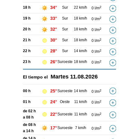
34°
18 h
Sur
22 km/h
2
0 l/m
33°
19 h
Sur
18 km/h
2
0 l/m
32°
20 h
Sur
18 km/h
2
0 l/m
30°
21 h
Sur
18 km/h
2
0 l/m
28°
22 h
Sur
14 km/h
2
0 l/m
26°
23 h
Suroeste
18 km/h
2
0 l/m
Martes
11.08.2026
El tiempo el
25°
00 h
Suroeste
14 km/h
2
0 l/m
24°
01 h
Oeste
11 km/h
2
0 l/m
de 02 h
22°
Suroeste
11 km/h
2
0 l/m
a 08 h
de 08 h
17°
Suroeste
7 km/h
2
0 l/m
a 14 h
de 14 h