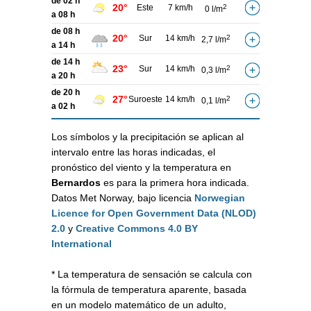
de 02 h
20°
Este
7 km/h
2
0 l/m
a 08 h
de 08 h
20°
Sur
14 km/h
2
2,7 l/m
a 14 h
de 14 h
23°
Sur
14 km/h
2
0,3 l/m
a 20 h
de 20 h
27°
Suroeste
14 km/h
2
0,1 l/m
a 02 h
Los símbolos y la precipitación se aplican al
intervalo entre las horas indicadas, el
pronóstico del viento y la temperatura en
Bernardos
es para la primera hora indicada.
Datos Met Norway, bajo licencia
Norwegian
Licence for Open Government Data (NLOD)
2.0
y
Creative Commons 4.0 BY
International
* La temperatura de sensación se calcula con
la fórmula de temperatura aparente, basada
en un modelo matemático de un adulto,