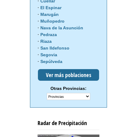
Cuéllar
El Espinar
Marugán
Muñopedro
Nava de la Asunción
Pedraza
Riaza
San Ildefonso
Segovia
Sepúlveda
Ver más poblaciones
Otras Provincias:
Radar de Precipitación