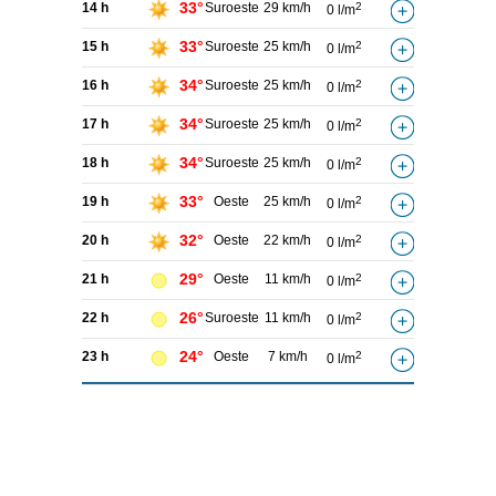
33°
14 h
Suroeste
29 km/h
2
0 l/m
33°
15 h
Suroeste
25 km/h
2
0 l/m
34°
16 h
Suroeste
25 km/h
2
0 l/m
34°
17 h
Suroeste
25 km/h
2
0 l/m
34°
18 h
Suroeste
25 km/h
2
0 l/m
33°
19 h
Oeste
25 km/h
2
0 l/m
32°
20 h
Oeste
22 km/h
2
0 l/m
29°
21 h
Oeste
11 km/h
2
0 l/m
26°
22 h
Suroeste
11 km/h
2
0 l/m
24°
23 h
Oeste
7 km/h
2
0 l/m