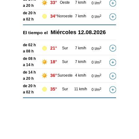
33°
Oeste
7 km/h
2
0 l/m
a 20 h
de 20 h
34°
Noroeste
7 km/h
2
0 l/m
a 02 h
Miércoles
12.08.2026
El tiempo el
de 02 h
21°
Sur
7 km/h
2
0 l/m
a 08 h
de 08 h
18°
Sur
7 km/h
2
0 l/m
a 14 h
de 14 h
36°
Suroeste
4 km/h
2
0 l/m
a 20 h
de 20 h
35°
Sur
11 km/h
2
0 l/m
a 02 h