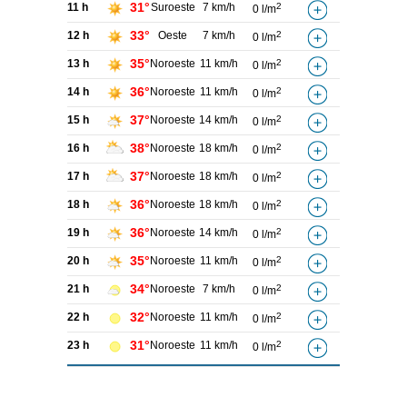
31°
11 h
Suroeste
7 km/h
2
0 l/m
33°
12 h
Oeste
7 km/h
2
0 l/m
35°
13 h
Noroeste
11 km/h
2
0 l/m
36°
14 h
Noroeste
11 km/h
2
0 l/m
37°
15 h
Noroeste
14 km/h
2
0 l/m
38°
16 h
Noroeste
18 km/h
2
0 l/m
37°
17 h
Noroeste
18 km/h
2
0 l/m
36°
18 h
Noroeste
18 km/h
2
0 l/m
36°
19 h
Noroeste
14 km/h
2
0 l/m
35°
20 h
Noroeste
11 km/h
2
0 l/m
34°
21 h
Noroeste
7 km/h
2
0 l/m
32°
22 h
Noroeste
11 km/h
2
0 l/m
31°
23 h
Noroeste
11 km/h
2
0 l/m