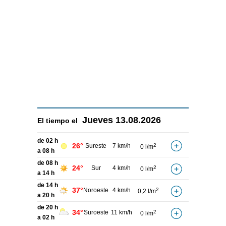
Jueves
13.08.2026
El tiempo el
de 02 h
26°
Sureste
7 km/h
2
0 l/m
a 08 h
de 08 h
24°
Sur
4 km/h
2
0 l/m
a 14 h
de 14 h
37°
Noroeste
4 km/h
2
0,2 l/m
a 20 h
de 20 h
34°
Suroeste
11 km/h
2
0 l/m
a 02 h