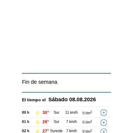
Fin de semana
Sábado
08.08.2026
El tiempo el
30°
00 h
Sur
11 km/h
2
0 l/m
28°
01 h
Sur
7 km/h
2
0 l/m
27°
02 h
Sureste
7 km/h
2
0 l/m