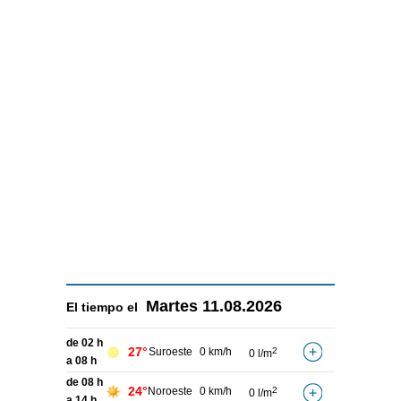
Martes
11.08.2026
El tiempo el
de 02 h
27°
Suroeste
0 km/h
2
0 l/m
a 08 h
de 08 h
24°
Noroeste
0 km/h
2
0 l/m
a 14 h