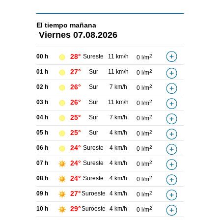
El tiempo
mañana
Viernes
07.08.2026
28°
00 h
Sureste
11 km/h
2
0 l/m
27°
01 h
Sur
11 km/h
2
0 l/m
26°
02 h
Sur
7 km/h
2
0 l/m
26°
03 h
Sur
11 km/h
2
0 l/m
25°
04 h
Sur
7 km/h
2
0 l/m
25°
05 h
Sur
4 km/h
2
0 l/m
24°
06 h
Sureste
4 km/h
2
0 l/m
24°
07 h
Sureste
4 km/h
2
0 l/m
24°
08 h
Sureste
4 km/h
2
0 l/m
27°
09 h
Suroeste
4 km/h
2
0 l/m
29°
10 h
Suroeste
4 km/h
2
0 l/m