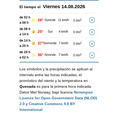
Viernes
14.08.2026
El tiempo el
de 02 h
28°
Sureste
11 km/h
2
0 l/m
a 08 h
de 08 h
25°
Sur
4 km/h
2
0 l/m
a 14 h
de 14 h
37°
Noroeste
7 km/h
2
0 l/m
a 20 h
de 20 h
36°
Noreste
7 km/h
2
0 l/m
a 02 h
Los símbolos y la precipitación se aplican al
intervalo entre las horas indicadas, el
pronóstico del viento y la temperatura en
Quesada
es para la primera hora indicada.
Datos Met Norway, bajo licencia
Norwegian
Licence for Open Government Data (NLOD)
2.0
y
Creative Commons 4.0 BY
International