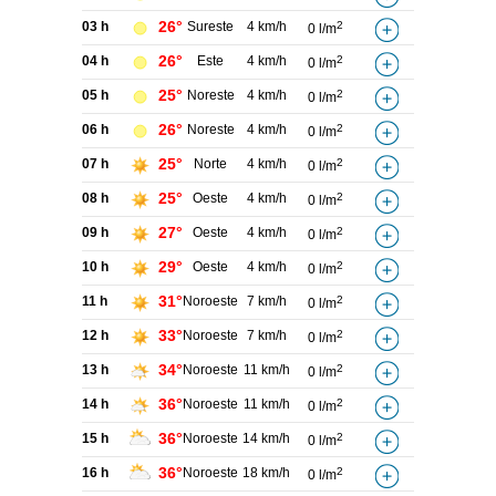
26°
03 h
Sureste
4 km/h
2
0 l/m
26°
04 h
Este
4 km/h
2
0 l/m
25°
05 h
Noreste
4 km/h
2
0 l/m
26°
06 h
Noreste
4 km/h
2
0 l/m
25°
07 h
Norte
4 km/h
2
0 l/m
25°
08 h
Oeste
4 km/h
2
0 l/m
27°
09 h
Oeste
4 km/h
2
0 l/m
29°
10 h
Oeste
4 km/h
2
0 l/m
31°
11 h
Noroeste
7 km/h
2
0 l/m
33°
12 h
Noroeste
7 km/h
2
0 l/m
34°
13 h
Noroeste
11 km/h
2
0 l/m
36°
14 h
Noroeste
11 km/h
2
0 l/m
36°
15 h
Noroeste
14 km/h
2
0 l/m
36°
16 h
Noroeste
18 km/h
2
0 l/m