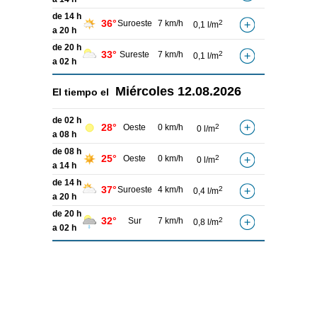
de 14 h
36°
Suroeste
7 km/h
2
0,1 l/m
a 20 h
de 20 h
33°
Sureste
7 km/h
2
0,1 l/m
a 02 h
Miércoles
12.08.2026
El tiempo el
de 02 h
28°
Oeste
0 km/h
2
0 l/m
a 08 h
de 08 h
25°
Oeste
0 km/h
2
0 l/m
a 14 h
de 14 h
37°
Suroeste
4 km/h
2
0,4 l/m
a 20 h
de 20 h
32°
Sur
7 km/h
2
0,8 l/m
a 02 h