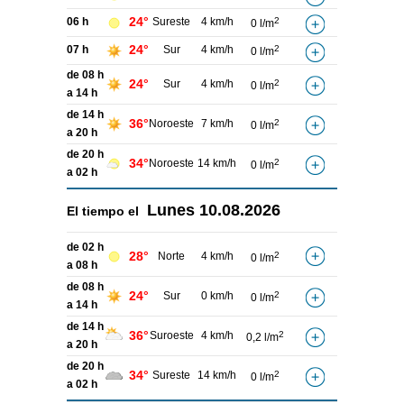
24°
06 h
Sureste
4 km/h
2
0 l/m
24°
07 h
Sur
4 km/h
2
0 l/m
de 08 h
24°
Sur
4 km/h
2
0 l/m
a 14 h
de 14 h
36°
Noroeste
7 km/h
2
0 l/m
a 20 h
de 20 h
34°
Noroeste
14 km/h
2
0 l/m
a 02 h
Lunes
10.08.2026
El tiempo el
de 02 h
28°
Norte
4 km/h
2
0 l/m
a 08 h
de 08 h
24°
Sur
0 km/h
2
0 l/m
a 14 h
de 14 h
36°
Suroeste
4 km/h
2
0,2 l/m
a 20 h
de 20 h
34°
Sureste
14 km/h
2
0 l/m
a 02 h