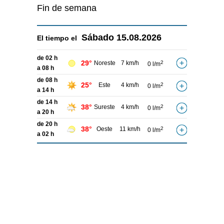
Fin de semana
Sábado
15.08.2026
El tiempo el
de 02 h
29°
Noreste
7 km/h
2
0 l/m
a 08 h
de 08 h
25°
Este
4 km/h
2
0 l/m
a 14 h
de 14 h
38°
Sureste
4 km/h
2
0 l/m
a 20 h
de 20 h
38°
Oeste
11 km/h
2
0 l/m
a 02 h