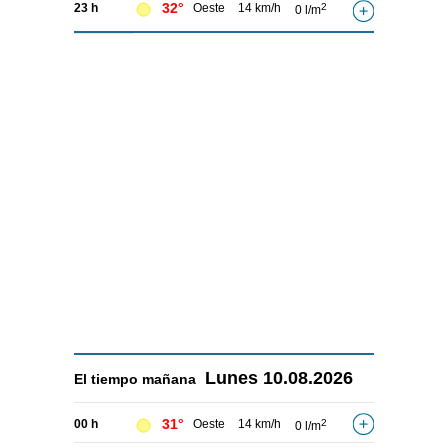
32°
23 h
Oeste
14 km/h
2
0 l/m
Lunes
10.08.2026
El tiempo
mañana
31°
00 h
Oeste
14 km/h
2
0 l/m