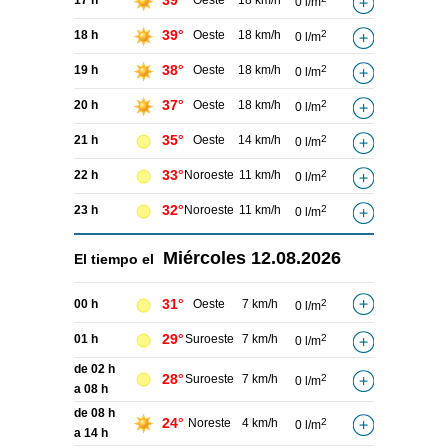
39°
17 h
Oeste
18 km/h
0 l/m
39°
18 h
Oeste
18 km/h
2
0 l/m
38°
19 h
Oeste
18 km/h
2
0 l/m
37°
20 h
Oeste
18 km/h
2
0 l/m
35°
21 h
Oeste
14 km/h
2
0 l/m
33°
22 h
Noroeste
11 km/h
2
0 l/m
32°
23 h
Noroeste
11 km/h
2
0 l/m
Miércoles
12.08.2026
El tiempo el
31°
00 h
Oeste
7 km/h
2
0 l/m
29°
01 h
Suroeste
7 km/h
2
0 l/m
de 02 h
28°
Suroeste
7 km/h
2
0 l/m
a 08 h
de 08 h
24°
Noreste
4 km/h
2
0 l/m
a 14 h