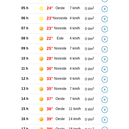
24°
05 h
Oeste
7 km/h
2
0 l/m
23°
06 h
Noroeste
4 km/h
2
0 l/m
23°
07 h
Noreste
4 km/h
2
0 l/m
22°
08 h
Este
4 km/h
2
0 l/m
25°
09 h
Noreste
7 km/h
2
0 l/m
28°
10 h
Noreste
4 km/h
2
0 l/m
30°
11 h
Noreste
4 km/h
2
0 l/m
33°
12 h
Noreste
4 km/h
2
0 l/m
35°
13 h
Noreste
7 km/h
2
0 l/m
37°
14 h
Oeste
7 km/h
2
0 l/m
38°
15 h
Oeste
11 km/h
2
0 l/m
39°
16 h
Oeste
14 km/h
2
0 l/m
2