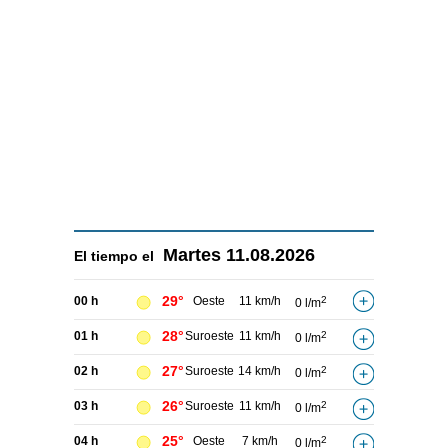
Martes
11.08.2026
El tiempo el
29°
00 h
Oeste
11 km/h
2
0 l/m
28°
01 h
Suroeste
11 km/h
2
0 l/m
27°
02 h
Suroeste
14 km/h
2
0 l/m
26°
03 h
Suroeste
11 km/h
2
0 l/m
25°
04 h
Oeste
7 km/h
2
0 l/m