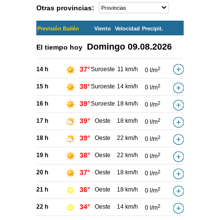
Otras provincias:
Previsión Bailén
Viento
Velocidad
Precipit.
Domingo
09.08.2026
El tiempo hoy
37°
14 h
Suroeste
11 km/h
2
0 l/m
38°
15 h
Suroeste
14 km/h
2
0 l/m
39°
16 h
Suroeste
18 km/h
2
0 l/m
39°
17 h
Oeste
18 km/h
2
0 l/m
39°
18 h
Oeste
22 km/h
2
0 l/m
38°
19 h
Oeste
22 km/h
2
0 l/m
37°
20 h
Oeste
18 km/h
2
0 l/m
36°
21 h
Oeste
18 km/h
2
0 l/m
34°
22 h
Oeste
14 km/h
2
0 l/m