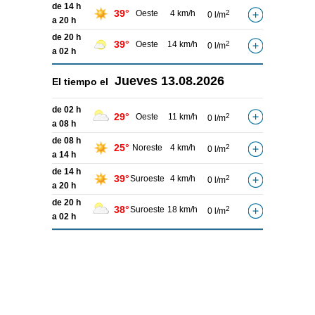
de 14 h
39°
Oeste
4 km/h
2
0 l/m
a 20 h
de 20 h
39°
Oeste
14 km/h
2
0 l/m
a 02 h
Jueves
13.08.2026
El tiempo el
de 02 h
29°
Oeste
11 km/h
2
0 l/m
a 08 h
de 08 h
25°
Noreste
4 km/h
2
0 l/m
a 14 h
de 14 h
39°
Suroeste
4 km/h
2
0 l/m
a 20 h
de 20 h
38°
Suroeste
18 km/h
2
0 l/m
a 02 h