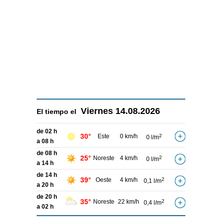
Viernes
14.08.2026
El tiempo el
de 02 h
30°
Este
0 km/h
2
0 l/m
a 08 h
de 08 h
25°
Noreste
4 km/h
2
0 l/m
a 14 h
de 14 h
39°
Oeste
4 km/h
2
0,1 l/m
a 20 h
de 20 h
35°
Noreste
22 km/h
2
0,4 l/m
a 02 h