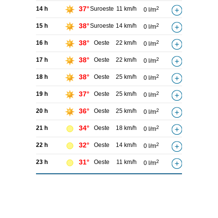
37°
14 h
Suroeste
11 km/h
2
0 l/m
38°
15 h
Suroeste
14 km/h
2
0 l/m
38°
16 h
Oeste
22 km/h
2
0 l/m
38°
17 h
Oeste
22 km/h
2
0 l/m
38°
18 h
Oeste
25 km/h
2
0 l/m
37°
19 h
Oeste
25 km/h
2
0 l/m
36°
20 h
Oeste
25 km/h
2
0 l/m
34°
21 h
Oeste
18 km/h
2
0 l/m
32°
22 h
Oeste
14 km/h
2
0 l/m
31°
23 h
Oeste
11 km/h
2
0 l/m