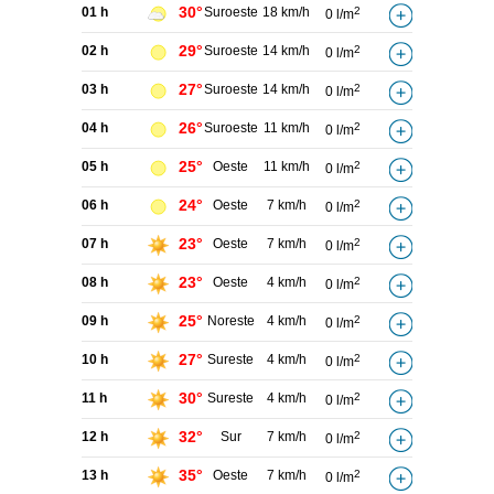
30°
01 h
Suroeste
18 km/h
2
0 l/m
29°
02 h
Suroeste
14 km/h
2
0 l/m
27°
03 h
Suroeste
14 km/h
2
0 l/m
26°
04 h
Suroeste
11 km/h
2
0 l/m
25°
05 h
Oeste
11 km/h
2
0 l/m
24°
06 h
Oeste
7 km/h
2
0 l/m
23°
07 h
Oeste
7 km/h
2
0 l/m
23°
08 h
Oeste
4 km/h
2
0 l/m
25°
09 h
Noreste
4 km/h
2
0 l/m
27°
10 h
Sureste
4 km/h
2
0 l/m
30°
11 h
Sureste
4 km/h
2
0 l/m
32°
12 h
Sur
7 km/h
2
0 l/m
35°
13 h
Oeste
7 km/h
2
0 l/m