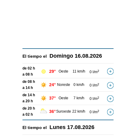
Domingo
16.08.2026
El tiempo el
de 02 h
29°
Oeste
11 km/h
2
0 l/m
a 08 h
de 08 h
24°
Noreste
0 km/h
2
0 l/m
a 14 h
de 14 h
37°
Oeste
7 km/h
2
0 l/m
a 20 h
de 20 h
36°
Suroeste
22 km/h
2
0 l/m
a 02 h
Lunes
17.08.2026
El tiempo el