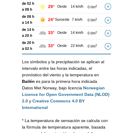
de 02 h
29°
Oeste
14 km/h
2
0 l/m
a 08 h
de 08 h
24°
Suroeste
7 km/h
2
0 l/m
a 14 h
de 14 h
33°
Oeste
14 km/h
2
0 l/m
a 20 h
de 20 h
33°
Oeste
22 km/h
2
0 l/m
a 02 h
Los símbolos y la precipitación se aplican al
intervalo entre las horas indicadas, el
pronóstico del viento y la temperatura en
Bailén
es para la primera hora indicada.
Datos Met Norway, bajo licencia
Norwegian
Licence for Open Government Data (NLOD)
2.0
y
Creative Commons 4.0 BY
International
* La temperatura de sensación se calcula con
la fórmula de temperatura aparente, basada