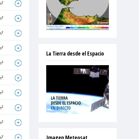
2
m
2
m
2
m
2
m
La Tierra desde el Espacio
2
m
2
m
2
m
2
m
2
m
Imagen Meteosat
2
m