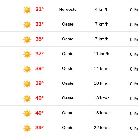
31°
Noroeste
4 km/h
0 l/
33°
Oeste
7 km/h
0 l/
35°
Oeste
7 km/h
0 l/
37°
Oeste
11 km/h
0 l/
39°
Oeste
14 km/h
0 l/
39°
Oeste
18 km/h
0 l/
40°
Oeste
18 km/h
0 l/
40°
Oeste
18 km/h
0 l/
39°
Oeste
22 km/h
0 l/