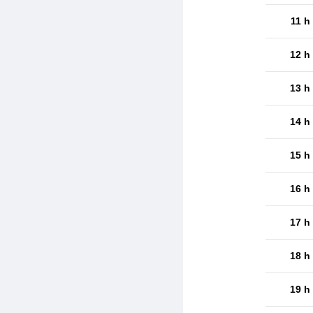
11 h
12 h
13 h
14 h
15 h
16 h
17 h
18 h
19 h