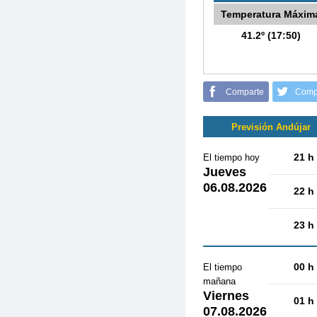
Temperatura Máxim
41.2º (17:50)
Comparte
Comp
Previsión Andújar
21 h
El tiempo hoy
Jueves
06.08.2026
22 h
23 h
00 h
El tiempo
mañana
Viernes
01 h
07.08.2026