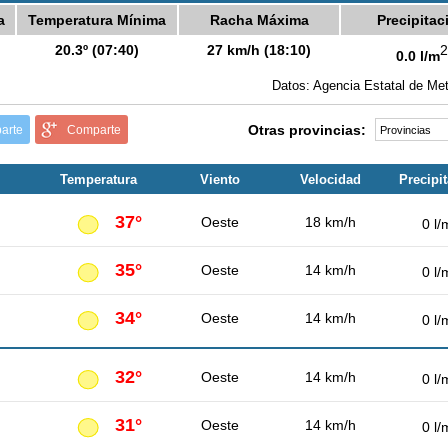
a
Temperatura Mínima
Racha Máxima
Precipitac
20.3º (07:40)
27 km/h (18:10)
2
0.0 l/m
Datos: Agencia Estatal de Met
Otras provincias:
arte
Comparte
Temperatura
Viento
Velocidad
Precipi
37°
Oeste
18 km/h
0 l/
35°
Oeste
14 km/h
0 l/
34°
Oeste
14 km/h
0 l/
32°
Oeste
14 km/h
0 l/
31°
Oeste
14 km/h
0 l/