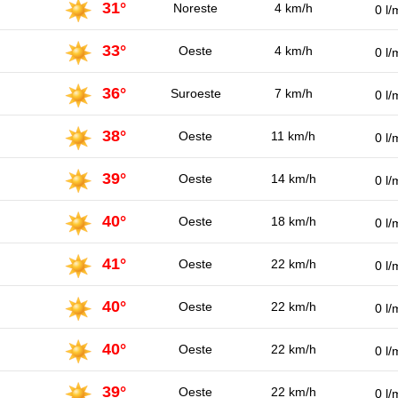
31°
Noreste
4 km/h
0 l/
33°
Oeste
4 km/h
0 l/
36°
Suroeste
7 km/h
0 l/
38°
Oeste
11 km/h
0 l/
39°
Oeste
14 km/h
0 l/
40°
Oeste
18 km/h
0 l/
41°
Oeste
22 km/h
0 l/
40°
Oeste
22 km/h
0 l/
40°
Oeste
22 km/h
0 l/
39°
Oeste
22 km/h
0 l/