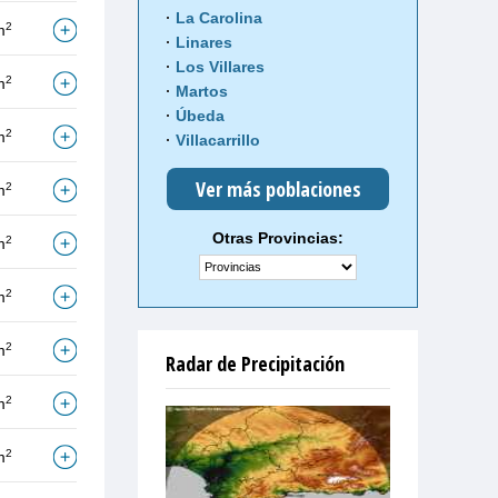
La Carolina
2
m
Linares
Los Villares
2
m
Martos
Úbeda
2
m
Villacarrillo
Ver más poblaciones
2
m
Otras Provincias:
2
m
2
m
2
m
Radar de Precipitación
2
m
2
m