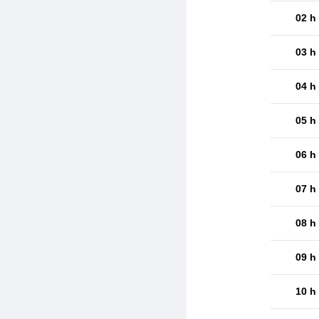
02 h
03 h
04 h
05 h
06 h
07 h
08 h
09 h
10 h