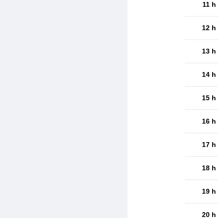
11 h
12 h
13 h
14 h
15 h
16 h
17 h
18 h
19 h
20 h