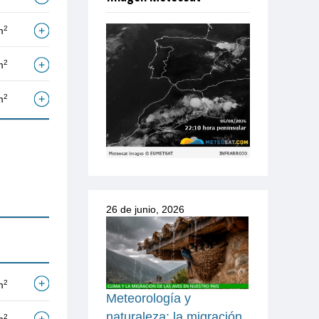
2
m
2
m
2
m
26 de junio, 2026
2
m
Meteorología y
naturaleza: la migración
2