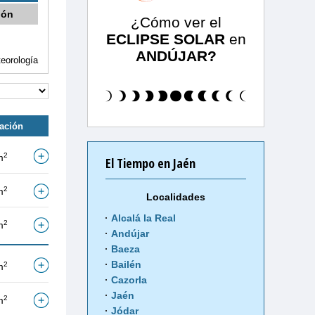
ión
¿Cómo ver el
ECLIPSE SOLAR
en
ANDÚJAR?
eorología
tación
2
m
El Tiempo en Jaén
2
m
Localidades
Alcalá la Real
2
m
Andújar
Baeza
Bailén
2
m
Cazorla
Jaén
2
m
Jódar