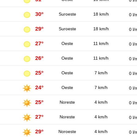
0 l/
30°
Suroeste
18 km/h
0 l/
29°
Suroeste
18 km/h
0 l/
27°
Oeste
11 km/h
0 l/
26°
Oeste
11 km/h
0 l/
25°
Oeste
7 km/h
0 l/
24°
Oeste
7 km/h
0 l/
25°
Noreste
4 km/h
0 l/
27°
Noreste
4 km/h
0 l/
29°
Noroeste
4 km/h
0 l/