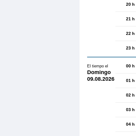
20 h
21 h
22 h
23 h
00 h
El tiempo el
Domingo
09.08.2026
01 h
02 h
03 h
04 h