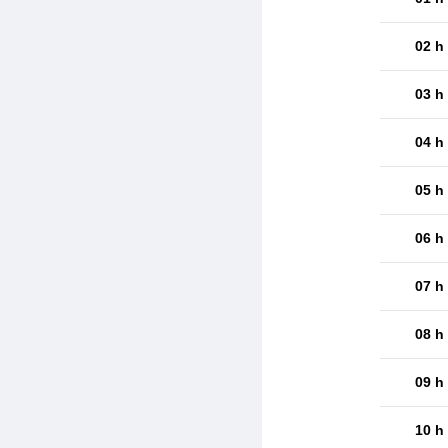
02 h
03 h
04 h
05 h
06 h
07 h
08 h
09 h
10 h