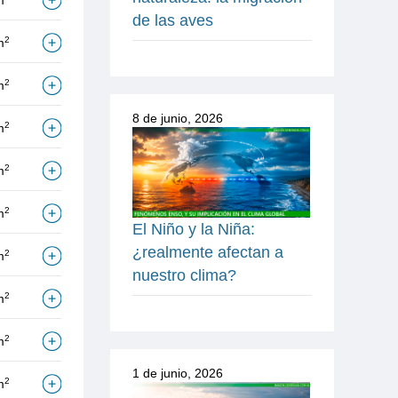
m
de las aves
2
m
2
m
8 de junio, 2026
2
m
2
m
2
m
El Niño y la Niña:
¿realmente afectan a
2
m
nuestro clima?
2
m
2
m
1 de junio, 2026
2
m