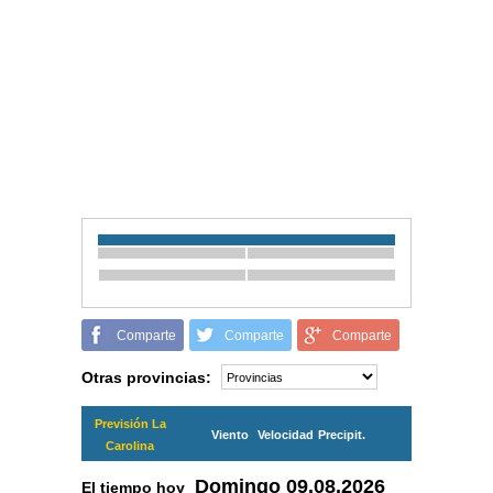
Comparte
Comparte
Comparte
Otras provincias:
Previsión La
Viento
Velocidad
Precipit.
Carolina
Domingo
09.08.2026
El tiempo hoy