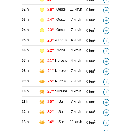
26°
02 h
Oeste
11 km/h
2
0 l/m
24°
03 h
Oeste
7 km/h
2
0 l/m
23°
04 h
Oeste
7 km/h
2
0 l/m
23°
05 h
Noroeste
4 km/h
2
0 l/m
22°
06 h
Norte
4 km/h
2
0 l/m
21°
07 h
Noreste
4 km/h
2
0 l/m
21°
08 h
Noreste
7 km/h
2
0 l/m
25°
09 h
Noreste
7 km/h
2
0 l/m
27°
10 h
Sureste
4 km/h
2
0 l/m
30°
11 h
Sur
7 km/h
2
0 l/m
32°
12 h
Sur
7 km/h
2
0 l/m
34°
13 h
Sur
11 km/h
2
0 l/m