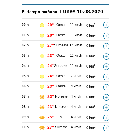
Lunes
10.08.2026
El tiempo
mañana
29°
00 h
Oeste
11 km/h
2
0 l/m
28°
01 h
Oeste
11 km/h
2
0 l/m
27°
02 h
Suroeste
14 km/h
2
0 l/m
26°
03 h
Oeste
11 km/h
2
0 l/m
24°
04 h
Suroeste
11 km/h
2
0 l/m
24°
05 h
Oeste
7 km/h
2
0 l/m
23°
06 h
Oeste
4 km/h
2
0 l/m
23°
07 h
Noreste
4 km/h
2
0 l/m
23°
08 h
Noreste
4 km/h
2
0 l/m
25°
09 h
Este
4 km/h
2
0 l/m
27°
10 h
Sureste
4 km/h
2
0 l/m