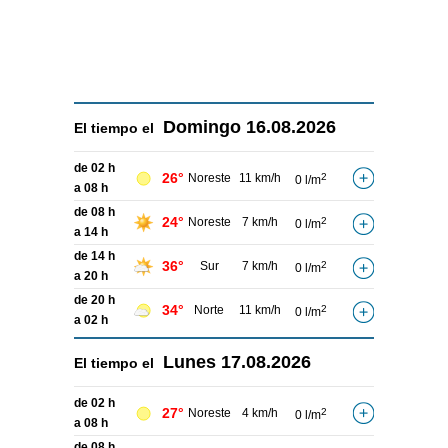
Domingo
16.08.2026
El tiempo el
de 02 h
26°
Noreste
11 km/h
2
0 l/m
a 08 h
de 08 h
24°
Noreste
7 km/h
2
0 l/m
a 14 h
de 14 h
36°
Sur
7 km/h
2
0 l/m
a 20 h
de 20 h
34°
Norte
11 km/h
2
0 l/m
a 02 h
Lunes
17.08.2026
El tiempo el
de 02 h
27°
Noreste
4 km/h
2
0 l/m
a 08 h
de 08 h