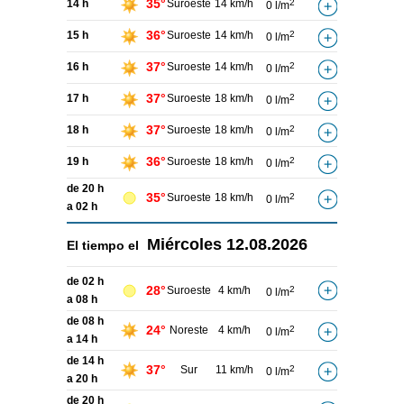
35°
14 h
Suroeste
14 km/h
2
0 l/m
36°
15 h
Suroeste
14 km/h
2
0 l/m
37°
16 h
Suroeste
14 km/h
2
0 l/m
37°
17 h
Suroeste
18 km/h
2
0 l/m
37°
18 h
Suroeste
18 km/h
2
0 l/m
36°
19 h
Suroeste
18 km/h
2
0 l/m
de 20 h
35°
Suroeste
18 km/h
2
0 l/m
a 02 h
Miércoles
12.08.2026
El tiempo el
de 02 h
28°
Suroeste
4 km/h
2
0 l/m
a 08 h
de 08 h
24°
Noreste
4 km/h
2
0 l/m
a 14 h
de 14 h
37°
Sur
11 km/h
2
0 l/m
a 20 h
de 20 h