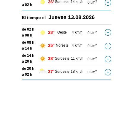
36°
Suroeste
14 km/h
2
0 l/m
a 02 h
Jueves
13.08.2026
El tiempo el
de 02 h
28°
Oeste
4 km/h
2
0 l/m
a 08 h
de 08 h
25°
Noreste
4 km/h
2
0 l/m
a 14 h
de 14 h
38°
Suroeste
11 km/h
2
0 l/m
a 20 h
de 20 h
37°
Suroeste
18 km/h
2
0 l/m
a 02 h