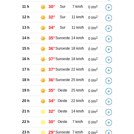
30°
11 h
Sur
7 km/h
2
0 l/m
32°
12 h
Sur
11 km/h
2
0 l/m
34°
13 h
Sur
11 km/h
2
0 l/m
35°
14 h
Suroeste
14 km/h
2
0 l/m
36°
15 h
Suroeste
18 km/h
2
0 l/m
37°
16 h
Suroeste
18 km/h
2
0 l/m
37°
17 h
Suroeste
22 km/h
2
0 l/m
36°
18 h
Suroeste
25 km/h
2
0 l/m
35°
19 h
Oeste
25 km/h
2
0 l/m
34°
20 h
Oeste
22 km/h
2
0 l/m
32°
21 h
Oeste
14 km/h
2
0 l/m
30°
22 h
Oeste
7 km/h
2
0 l/m
29°
23 h
Suroeste
7 km/h
2
0 l/m