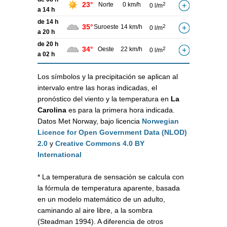
23°
Norte
0 km/h
2
0 l/m
a 14 h
de 14 h
35°
Suroeste
14 km/h
2
0 l/m
a 20 h
de 20 h
34°
Oeste
22 km/h
2
0 l/m
a 02 h
Los símbolos y la precipitación se aplican al
intervalo entre las horas indicadas, el
pronóstico del viento y la temperatura en
La
Carolina
es para la primera hora indicada.
Datos Met Norway, bajo licencia
Norwegian
Licence for Open Government Data (NLOD)
2.0
y
Creative Commons 4.0 BY
International
* La temperatura de sensación se calcula con
la fórmula de temperatura aparente, basada
en un modelo matemático de un adulto,
caminando al aire libre, a la sombra
(Steadman 1994). A diferencia de otros