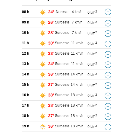
24°
08 h
Noreste
4 km/h
2
0 l/m
26°
09 h
Suroeste
7 km/h
2
0 l/m
28°
10 h
Suroeste
7 km/h
2
0 l/m
30°
11 h
Suroeste
11 km/h
2
0 l/m
33°
12 h
Suroeste
11 km/h
2
0 l/m
34°
13 h
Suroeste
11 km/h
2
0 l/m
36°
14 h
Suroeste
14 km/h
2
0 l/m
37°
15 h
Suroeste
14 km/h
2
0 l/m
38°
16 h
Suroeste
18 km/h
2
0 l/m
38°
17 h
Suroeste
18 km/h
2
0 l/m
37°
18 h
Suroeste
18 km/h
2
0 l/m
36°
19 h
Suroeste
18 km/h
2
0 l/m