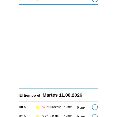
Martes
11.08.2026
El tiempo el
28°
00 h
Suroeste
7 km/h
2
0 l/m
27°
01 h
Oeste
7 km/h
2
0 l/m