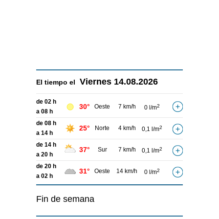
Viernes
14.08.2026
El tiempo el
de 02 h
30°
Oeste
7 km/h
2
0 l/m
a 08 h
de 08 h
25°
Norte
4 km/h
2
0,1 l/m
a 14 h
de 14 h
37°
Sur
7 km/h
2
0,1 l/m
a 20 h
de 20 h
31°
Oeste
14 km/h
2
0 l/m
a 02 h
Fin de semana