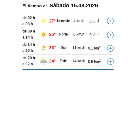
Sábado
15.08.2026
El tiempo el
de 02 h
27°
Noreste
4 km/h
2
0 l/m
a 08 h
de 08 h
25°
Norte
0 km/h
2
0 l/m
a 14 h
de 14 h
36°
Sur
11 km/h
2
0,1 l/m
a 20 h
de 20 h
34°
Este
14 km/h
2
0,9 l/m
a 02 h