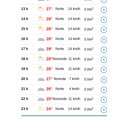
27°
13 h
Norte
14 km/h
2
0 l/m
28°
14 h
Norte
14 km/h
2
0 l/m
28°
15 h
Norte
14 km/h
2
0 l/m
28°
16 h
Norte
14 km/h
2
0 l/m
28°
17 h
Norte
14 km/h
2
0 l/m
28°
18 h
Noroeste
11 km/h
2
0 l/m
28°
19 h
Norte
11 km/h
2
0 l/m
27°
20 h
Noreste
7 km/h
2
0 l/m
26°
21 h
Norte
4 km/h
2
0 l/m
25°
22 h
Noroeste
11 km/h
2
0 l/m
24°
23 h
Norte
14 km/h
2
0 l/m