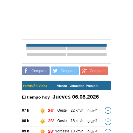
Comparte
Comparte
Comparte
Previsión Viena
Viento
Velocidad
Precipit.
Jueves
06.08.2026
El tiempo hoy
26°
07 h
Oeste
22 km/h
2
0 l/m
26°
08 h
Oeste
18 km/h
2
0 l/m
28°
09 h
Noroeste
18 km/h
2
0 l/m