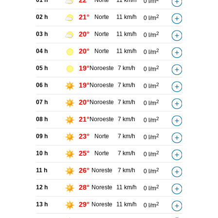
22°
01 h
Norte
11 km/h
0 l/m
21°
02 h
Norte
11 km/h
2
0 l/m
20°
03 h
Norte
11 km/h
2
0 l/m
20°
04 h
Norte
11 km/h
2
0 l/m
19°
05 h
Noroeste
7 km/h
2
0 l/m
19°
06 h
Noroeste
7 km/h
2
0 l/m
20°
07 h
Noroeste
7 km/h
2
0 l/m
21°
08 h
Noroeste
7 km/h
2
0 l/m
23°
09 h
Norte
7 km/h
2
0 l/m
25°
10 h
Norte
7 km/h
2
0 l/m
26°
11 h
Noreste
7 km/h
2
0 l/m
28°
12 h
Noreste
11 km/h
2
0 l/m
29°
13 h
Noreste
11 km/h
2
0 l/m