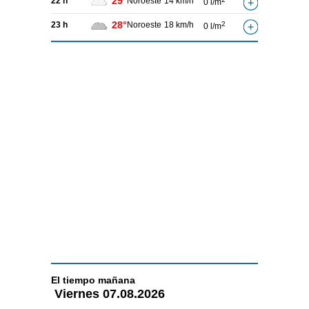
29°
22 h
Noroeste
14 km/h
0 l/m
28°
23 h
Noroeste
18 km/h
2
0 l/m
El tiempo
mañana
Viernes
07.08.2026