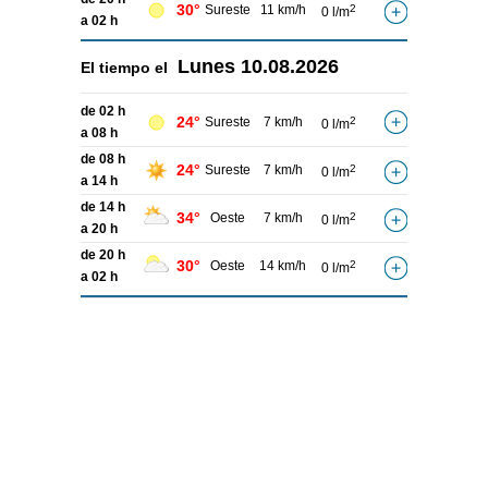
30°
Sureste
11 km/h
2
0 l/m
a 02 h
Lunes
10.08.2026
El tiempo el
de 02 h
24°
Sureste
7 km/h
2
0 l/m
a 08 h
de 08 h
24°
Sureste
7 km/h
2
0 l/m
a 14 h
de 14 h
34°
Oeste
7 km/h
2
0 l/m
a 20 h
de 20 h
30°
Oeste
14 km/h
2
0 l/m
a 02 h