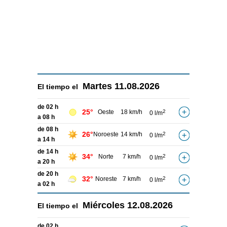
Martes
11.08.2026
El tiempo el
de 02 h
25°
Oeste
18 km/h
2
0 l/m
a 08 h
de 08 h
26°
Noroeste
14 km/h
2
0 l/m
a 14 h
de 14 h
34°
Norte
7 km/h
2
0 l/m
a 20 h
de 20 h
32°
Noreste
7 km/h
2
0 l/m
a 02 h
Miércoles
12.08.2026
El tiempo el
de 02 h