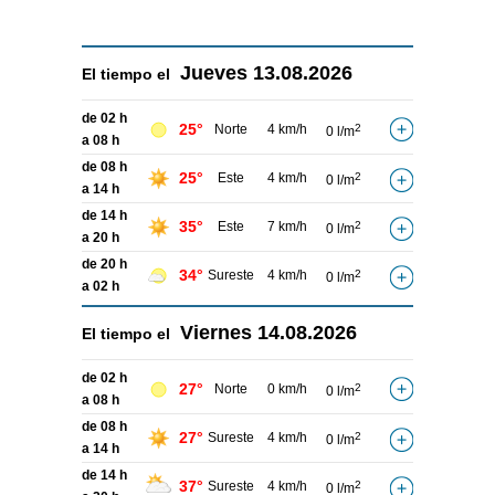
Jueves
13.08.2026
El tiempo el
de 02 h
25°
Norte
4 km/h
2
0 l/m
a 08 h
de 08 h
25°
Este
4 km/h
2
0 l/m
a 14 h
de 14 h
35°
Este
7 km/h
2
0 l/m
a 20 h
de 20 h
34°
Sureste
4 km/h
2
0 l/m
a 02 h
Viernes
14.08.2026
El tiempo el
de 02 h
27°
Norte
0 km/h
2
0 l/m
a 08 h
de 08 h
27°
Sureste
4 km/h
2
0 l/m
a 14 h
de 14 h
37°
Sureste
4 km/h
2
0 l/m