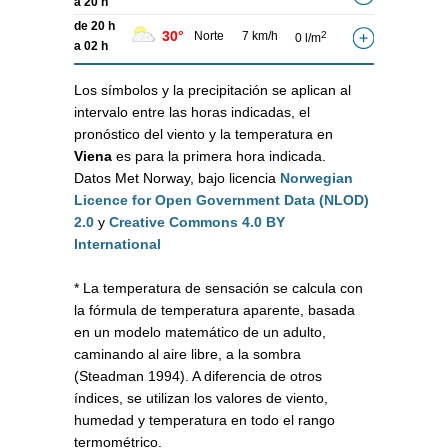
a 20 h
de 20 h
30°
Norte
7 km/h
2
0 l/m
a 02 h
Los símbolos y la precipitación se aplican al
intervalo entre las horas indicadas, el
pronóstico del viento y la temperatura en
Viena
es para la primera hora indicada.
Datos Met Norway, bajo licencia
Norwegian
Licence for Open Government Data (NLOD)
2.0
y
Creative Commons 4.0 BY
International
* La temperatura de sensación se calcula con
la fórmula de temperatura aparente, basada
en un modelo matemático de un adulto,
caminando al aire libre, a la sombra
(Steadman 1994). A diferencia de otros
índices, se utilizan los valores de viento,
humedad y temperatura en todo el rango
termométrico.