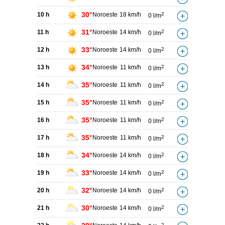
30°
10 h
Noroeste
18 km/h
2
0 l/m
31°
11 h
Noroeste
14 km/h
2
0 l/m
33°
12 h
Noroeste
14 km/h
2
0 l/m
34°
13 h
Noroeste
11 km/h
2
0 l/m
35°
14 h
Noroeste
11 km/h
2
0 l/m
35°
15 h
Noroeste
11 km/h
2
0 l/m
35°
16 h
Noroeste
11 km/h
2
0 l/m
35°
17 h
Noroeste
11 km/h
2
0 l/m
34°
18 h
Noroeste
14 km/h
2
0 l/m
33°
19 h
Noroeste
14 km/h
2
0 l/m
32°
20 h
Noroeste
14 km/h
2
0 l/m
30°
21 h
Noroeste
14 km/h
2
0 l/m
2