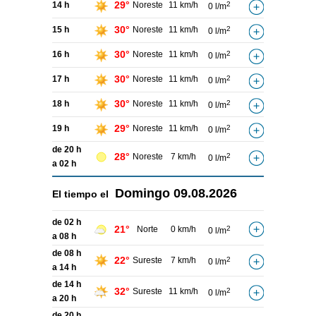
29°
14 h
Noreste
11 km/h
2
0 l/m
30°
15 h
Noreste
11 km/h
2
0 l/m
30°
16 h
Noreste
11 km/h
2
0 l/m
30°
17 h
Noreste
11 km/h
2
0 l/m
30°
18 h
Noreste
11 km/h
2
0 l/m
29°
19 h
Noreste
11 km/h
2
0 l/m
de 20 h
28°
Noreste
7 km/h
2
0 l/m
a 02 h
Domingo
09.08.2026
El tiempo el
de 02 h
21°
Norte
0 km/h
2
0 l/m
a 08 h
de 08 h
22°
Sureste
7 km/h
2
0 l/m
a 14 h
de 14 h
32°
Sureste
11 km/h
2
0 l/m
a 20 h
de 20 h