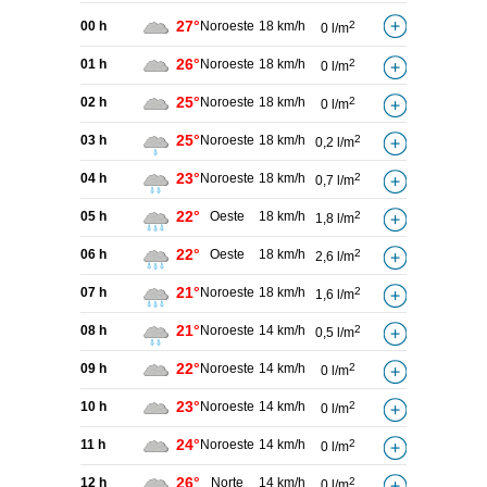
27°
00 h
Noroeste
18 km/h
2
0 l/m
26°
01 h
Noroeste
18 km/h
2
0 l/m
25°
02 h
Noroeste
18 km/h
2
0 l/m
25°
03 h
Noroeste
18 km/h
2
0,2 l/m
23°
04 h
Noroeste
18 km/h
2
0,7 l/m
22°
05 h
Oeste
18 km/h
2
1,8 l/m
22°
06 h
Oeste
18 km/h
2
2,6 l/m
21°
07 h
Noroeste
18 km/h
2
1,6 l/m
21°
08 h
Noroeste
14 km/h
2
0,5 l/m
22°
09 h
Noroeste
14 km/h
2
0 l/m
23°
10 h
Noroeste
14 km/h
2
0 l/m
24°
11 h
Noroeste
14 km/h
2
0 l/m
26°
12 h
Norte
14 km/h
2
0 l/m