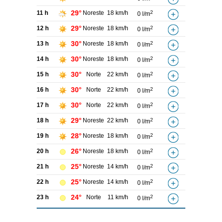
29°
11 h
Noreste
18 km/h
2
0 l/m
29°
12 h
Noreste
18 km/h
2
0 l/m
30°
13 h
Noreste
18 km/h
2
0 l/m
30°
14 h
Noreste
18 km/h
2
0 l/m
30°
15 h
Norte
22 km/h
2
0 l/m
30°
16 h
Norte
22 km/h
2
0 l/m
30°
17 h
Norte
22 km/h
2
0 l/m
29°
18 h
Noreste
22 km/h
2
0 l/m
28°
19 h
Noreste
18 km/h
2
0 l/m
26°
20 h
Noreste
18 km/h
2
0 l/m
25°
21 h
Noreste
14 km/h
2
0 l/m
25°
22 h
Noreste
14 km/h
2
0 l/m
24°
23 h
Norte
11 km/h
2
0 l/m