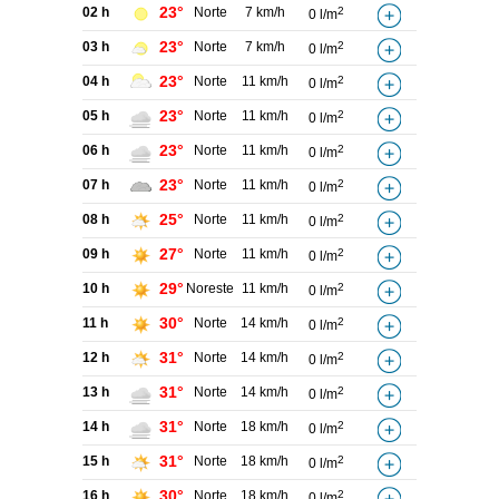
23°
02 h
Norte
7 km/h
2
0 l/m
23°
03 h
Norte
7 km/h
2
0 l/m
23°
04 h
Norte
11 km/h
2
0 l/m
23°
05 h
Norte
11 km/h
2
0 l/m
23°
06 h
Norte
11 km/h
2
0 l/m
23°
07 h
Norte
11 km/h
2
0 l/m
25°
08 h
Norte
11 km/h
2
0 l/m
27°
09 h
Norte
11 km/h
2
0 l/m
29°
10 h
Noreste
11 km/h
2
0 l/m
30°
11 h
Norte
14 km/h
2
0 l/m
31°
12 h
Norte
14 km/h
2
0 l/m
31°
13 h
Norte
14 km/h
2
0 l/m
31°
14 h
Norte
18 km/h
2
0 l/m
31°
15 h
Norte
18 km/h
2
0 l/m
30°
16 h
Norte
18 km/h
2
0 l/m