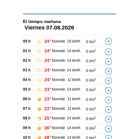
El tiempo
mañana
Viernes
07.08.2026
24°
00 h
Noreste
18 km/h
2
0 l/m
24°
01 h
Noreste
14 km/h
2
0 l/m
24°
02 h
Noreste
14 km/h
2
0 l/m
24°
03 h
Noreste
14 km/h
2
0 l/m
24°
04 h
Noreste
11 km/h
2
0 l/m
23°
05 h
Noreste
14 km/h
2
0 l/m
23°
06 h
Noreste
11 km/h
2
0 l/m
23°
07 h
Noreste
11 km/h
2
0 l/m
25°
08 h
Noreste
14 km/h
2
0 l/m
26°
09 h
Noreste
14 km/h
2
0 l/m
28°
10 h
Noreste
14 km/h
2
0 l/m