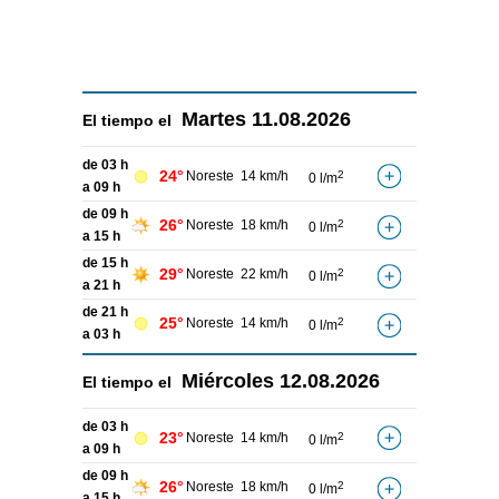
Martes
11.08.2026
El tiempo el
de 03 h
24°
Noreste
14 km/h
2
0 l/m
a 09 h
de 09 h
26°
Noreste
18 km/h
2
0 l/m
a 15 h
de 15 h
29°
Noreste
22 km/h
2
0 l/m
a 21 h
de 21 h
25°
Noreste
14 km/h
2
0 l/m
a 03 h
Miércoles
12.08.2026
El tiempo el
de 03 h
23°
Noreste
14 km/h
2
0 l/m
a 09 h
de 09 h
26°
Noreste
18 km/h
2
0 l/m
a 15 h