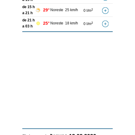
de 15 h
29°
Noreste
25 km/h
2
0 l/m
a 21 h
de 21 h
25°
Noreste
18 km/h
2
0 l/m
a 03 h