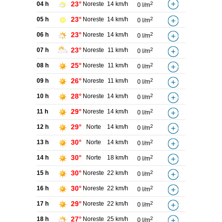
23°
04 h
Noreste
14 km/h
2
0 l/m
23°
05 h
Noreste
14 km/h
2
0 l/m
23°
06 h
Noreste
14 km/h
2
0 l/m
23°
07 h
Noreste
11 km/h
2
0 l/m
25°
08 h
Noreste
11 km/h
2
0 l/m
26°
09 h
Noreste
11 km/h
2
0 l/m
28°
10 h
Noreste
14 km/h
2
0 l/m
29°
11 h
Noreste
14 km/h
2
0 l/m
29°
12 h
Norte
14 km/h
2
0 l/m
30°
13 h
Norte
14 km/h
2
0 l/m
30°
14 h
Norte
18 km/h
2
0 l/m
30°
15 h
Noreste
22 km/h
2
0 l/m
30°
16 h
Noreste
22 km/h
2
0 l/m
29°
17 h
Noreste
22 km/h
2
0 l/m
27°
18 h
Noreste
25 km/h
2
0 l/m