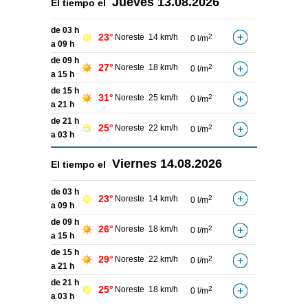
Jueves
13.08.2026
El tiempo el
de 03 h
23°
Noreste
14 km/h
2
0 l/m
a 09 h
de 09 h
27°
Noreste
18 km/h
2
0 l/m
a 15 h
de 15 h
31°
Noreste
25 km/h
2
0 l/m
a 21 h
de 21 h
25°
Noreste
22 km/h
2
0 l/m
a 03 h
Viernes
14.08.2026
El tiempo el
de 03 h
23°
Noreste
14 km/h
2
0 l/m
a 09 h
de 09 h
26°
Noreste
18 km/h
2
0 l/m
a 15 h
de 15 h
29°
Noreste
22 km/h
2
0 l/m
a 21 h
de 21 h
25°
Noreste
18 km/h
2
0 l/m
a 03 h