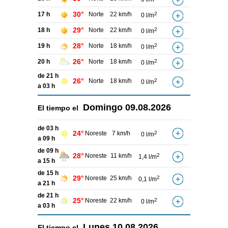
30°
17 h
Norte
22 km/h
2
0 l/m
29°
18 h
Norte
22 km/h
2
0 l/m
28°
19 h
Norte
18 km/h
2
0 l/m
26°
20 h
Norte
18 km/h
2
0 l/m
de 21 h
26°
Norte
18 km/h
2
0 l/m
a 03 h
Domingo
09.08.2026
El tiempo el
de 03 h
24°
Noreste
7 km/h
2
0 l/m
a 09 h
de 09 h
28°
Noreste
11 km/h
2
1,4 l/m
a 15 h
de 15 h
29°
Noreste
25 km/h
2
0,1 l/m
a 21 h
de 21 h
25°
Noreste
22 km/h
2
0 l/m
a 03 h
Lunes
10.08.2026
El tiempo el