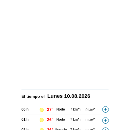
Lunes
10.08.2026
El tiempo el
27°
00 h
Norte
7 km/h
2
0 l/m
26°
01 h
Norte
7 km/h
2
0 l/m
26°
02 h
Noreste
7 km/h
2