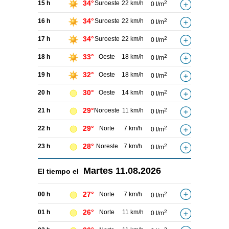
34°
15 h
Suroeste
22 km/h
2
0 l/m
34°
16 h
Suroeste
22 km/h
2
0 l/m
34°
17 h
Suroeste
22 km/h
2
0 l/m
33°
18 h
Oeste
18 km/h
2
0 l/m
32°
19 h
Oeste
18 km/h
2
0 l/m
30°
20 h
Oeste
14 km/h
2
0 l/m
29°
21 h
Noroeste
11 km/h
2
0 l/m
29°
22 h
Norte
7 km/h
2
0 l/m
28°
23 h
Noreste
7 km/h
2
0 l/m
Martes
11.08.2026
El tiempo el
27°
00 h
Norte
7 km/h
2
0 l/m
26°
01 h
Norte
11 km/h
2
0 l/m