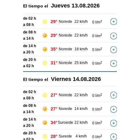
Jueves
13.08.2026
El tiempo el
de 02 h
29°
Noreste
22 km/h
2
0 l/m
a 08 h
de 08 h
29°
Noreste
22 km/h
2
0 l/m
a 14 h
de 14 h
35°
Noreste
18 km/h
2
0 l/m
a 20 h
de 20 h
31°
Noreste
25 km/h
2
0 l/m
a 02 h
Viernes
14.08.2026
El tiempo el
de 02 h
27°
Noreste
22 km/h
2
0 l/m
a 08 h
de 08 h
27°
Noreste
14 km/h
2
0 l/m
a 14 h
de 14 h
34°
Suroeste
22 km/h
2
0 l/m
a 20 h
de 20 h
28°
Sureste
4 km/h
2
0 l/m
a 02 h