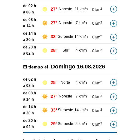
de 02 h
27°
Noreste
11 km/h
2
0 l/m
a 08 h
de 08 h
27°
Noreste
7 km/h
2
0 l/m
a 14 h
de 14 h
33°
Suroeste
14 km/h
2
0 l/m
a 20 h
de 20 h
28°
Sur
4 km/h
2
0 l/m
a 02 h
Domingo
16.08.2026
El tiempo el
de 02 h
25°
Norte
4 km/h
2
0 l/m
a 08 h
de 08 h
27°
Noreste
7 km/h
2
0 l/m
a 14 h
de 14 h
33°
Suroeste
14 km/h
2
0 l/m
a 20 h
de 20 h
29°
Suroeste
4 km/h
2
0 l/m
a 02 h