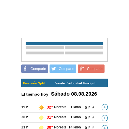
Comparte
Comparte
Comparte
Previsión Split
Viento
Velocidad
Precipit.
Sábado
08.08.2026
El tiempo hoy
32°
19 h
Noreste
11 km/h
2
0 l/m
31°
20 h
Noreste
11 km/h
2
0 l/m
30°
21 h
Noreste
14 km/h
2
0 l/m