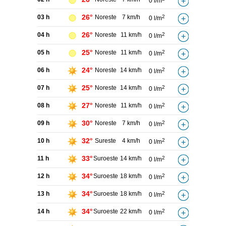
0 l/m
26°
03 h
Noreste
7 km/h
2
0 l/m
26°
04 h
Noreste
11 km/h
2
0 l/m
25°
05 h
Noreste
11 km/h
2
0 l/m
24°
06 h
Noreste
14 km/h
2
0 l/m
25°
07 h
Noreste
14 km/h
2
0 l/m
27°
08 h
Noreste
11 km/h
2
0 l/m
30°
09 h
Noreste
7 km/h
2
0 l/m
32°
10 h
Sureste
4 km/h
2
0 l/m
33°
11 h
Suroeste
14 km/h
2
0 l/m
34°
12 h
Suroeste
18 km/h
2
0 l/m
34°
13 h
Suroeste
18 km/h
2
0 l/m
34°
14 h
Suroeste
22 km/h
2
0 l/m