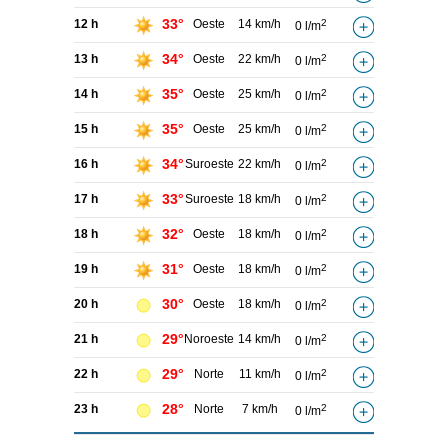
33°
12 h
Oeste
14 km/h
2
0 l/m
34°
13 h
Oeste
22 km/h
2
0 l/m
35°
14 h
Oeste
25 km/h
2
0 l/m
35°
15 h
Oeste
25 km/h
2
0 l/m
34°
16 h
Suroeste
22 km/h
2
0 l/m
33°
17 h
Suroeste
18 km/h
2
0 l/m
32°
18 h
Oeste
18 km/h
2
0 l/m
31°
19 h
Oeste
18 km/h
2
0 l/m
30°
20 h
Oeste
18 km/h
2
0 l/m
29°
21 h
Noroeste
14 km/h
2
0 l/m
29°
22 h
Norte
11 km/h
2
0 l/m
28°
23 h
Norte
7 km/h
2
0 l/m