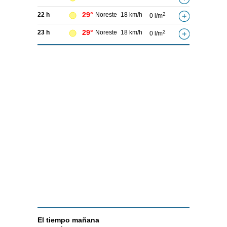
29°
22 h
Noreste
18 km/h
2
0 l/m
29°
23 h
Noreste
18 km/h
2
0 l/m
El tiempo
mañana