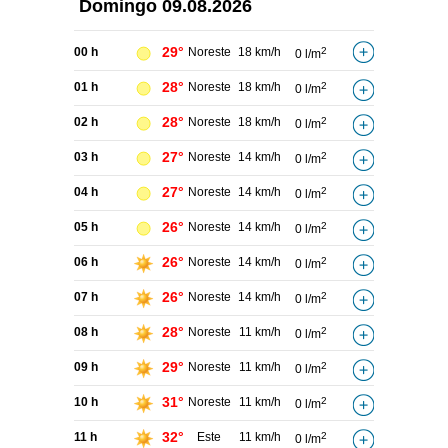
Domingo
09.08.2026
29°
00 h
Noreste
18 km/h
2
0 l/m
28°
01 h
Noreste
18 km/h
2
0 l/m
28°
02 h
Noreste
18 km/h
2
0 l/m
27°
03 h
Noreste
14 km/h
2
0 l/m
27°
04 h
Noreste
14 km/h
2
0 l/m
26°
05 h
Noreste
14 km/h
2
0 l/m
26°
06 h
Noreste
14 km/h
2
0 l/m
26°
07 h
Noreste
14 km/h
2
0 l/m
28°
08 h
Noreste
11 km/h
2
0 l/m
29°
09 h
Noreste
11 km/h
2
0 l/m
31°
10 h
Noreste
11 km/h
2
0 l/m
32°
11 h
Este
11 km/h
2
0 l/m