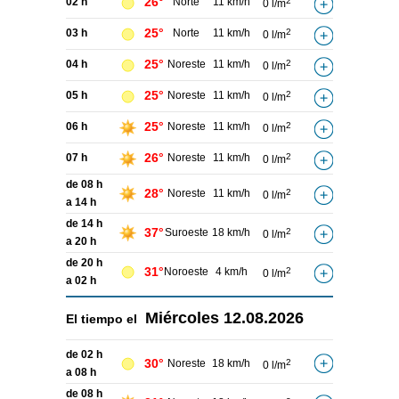
26°
02 h
Norte
11 km/h
2
0 l/m
25°
03 h
Norte
11 km/h
2
0 l/m
25°
04 h
Noreste
11 km/h
2
0 l/m
25°
05 h
Noreste
11 km/h
2
0 l/m
25°
06 h
Noreste
11 km/h
2
0 l/m
26°
07 h
Noreste
11 km/h
2
0 l/m
de 08 h
28°
Noreste
11 km/h
2
0 l/m
a 14 h
de 14 h
37°
Suroeste
18 km/h
2
0 l/m
a 20 h
de 20 h
31°
Noroeste
4 km/h
2
0 l/m
a 02 h
Miércoles
12.08.2026
El tiempo el
de 02 h
30°
Noreste
18 km/h
2
0 l/m
a 08 h
de 08 h