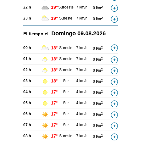
19°
22 h
Suroeste
7 km/h
2
0 l/m
19°
23 h
Sureste
7 km/h
2
0 l/m
Domingo
09.08.2026
El tiempo el
18°
00 h
Sureste
7 km/h
2
0 l/m
18°
01 h
Sureste
7 km/h
2
0 l/m
18°
02 h
Sureste
7 km/h
2
0 l/m
18°
03 h
Sur
4 km/h
2
0 l/m
17°
04 h
Sur
4 km/h
2
0 l/m
17°
05 h
Sur
4 km/h
2
0 l/m
17°
06 h
Sur
4 km/h
2
0 l/m
17°
07 h
Sur
4 km/h
2
0 l/m
17°
08 h
Sureste
7 km/h
2
0 l/m