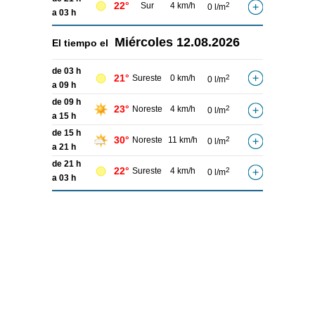
22°
Sur
4 km/h
2
0 l/m
a 03 h
Miércoles
12.08.2026
El tiempo el
de 03 h
21°
Sureste
0 km/h
2
0 l/m
a 09 h
de 09 h
23°
Noreste
4 km/h
2
0 l/m
a 15 h
de 15 h
30°
Noreste
11 km/h
2
0 l/m
a 21 h
de 21 h
22°
Sureste
4 km/h
2
0 l/m
a 03 h