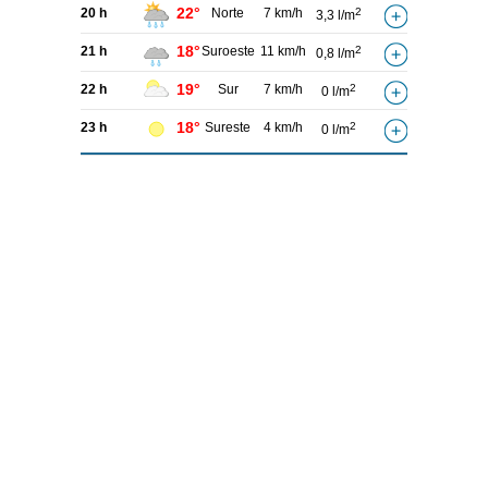
22°
20 h
Norte
7 km/h
2
3,3 l/m
18°
21 h
Suroeste
11 km/h
2
0,8 l/m
19°
22 h
Sur
7 km/h
2
0 l/m
18°
23 h
Sureste
4 km/h
2
0 l/m