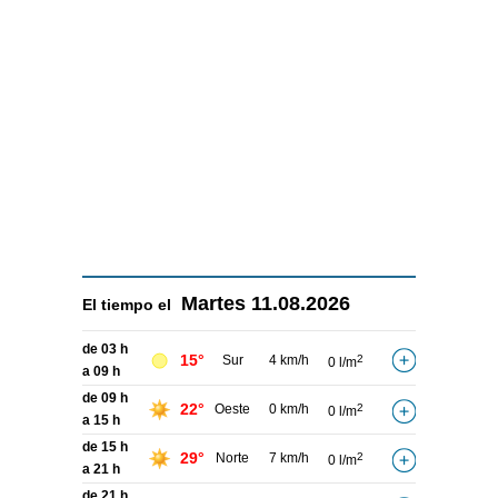
Martes
11.08.2026
El tiempo el
de 03 h
15°
Sur
4 km/h
2
0 l/m
a 09 h
de 09 h
22°
Oeste
0 km/h
2
0 l/m
a 15 h
de 15 h
29°
Norte
7 km/h
2
0 l/m
a 21 h
de 21 h