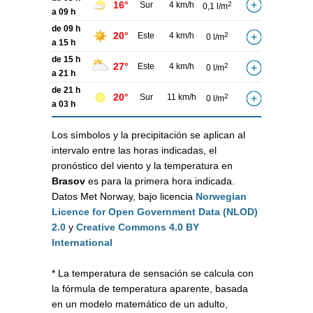
16°
Sur
4 km/h
2
0,1 l/m
a 09 h
de 09 h
20°
Este
4 km/h
2
0 l/m
a 15 h
de 15 h
27°
Este
4 km/h
2
0 l/m
a 21 h
de 21 h
20°
Sur
11 km/h
2
0 l/m
a 03 h
Los símbolos y la precipitación se aplican al
intervalo entre las horas indicadas, el
pronóstico del viento y la temperatura en
Brasov
es para la primera hora indicada.
Datos Met Norway, bajo licencia
Norwegian
Licence for Open Government Data (NLOD)
2.0
y
Creative Commons 4.0 BY
International
* La temperatura de sensación se calcula con
la fórmula de temperatura aparente, basada
en un modelo matemático de un adulto,