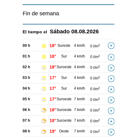
Fin de semana
Sábado
08.08.2026
El tiempo el
18°
00 h
Sureste
4 km/h
2
0 l/m
18°
01 h
Sur
4 km/h
2
0 l/m
18°
02 h
Suroeste
4 km/h
2
0 l/m
17°
03 h
Sur
4 km/h
2
0 l/m
17°
04 h
Sur
4 km/h
2
0 l/m
17°
05 h
Suroeste
7 km/h
2
0 l/m
18°
06 h
Suroeste
7 km/h
2
0 l/m
18°
07 h
Suroeste
7 km/h
2
0 l/m
19°
08 h
Oeste
7 km/h
2
0 l/m