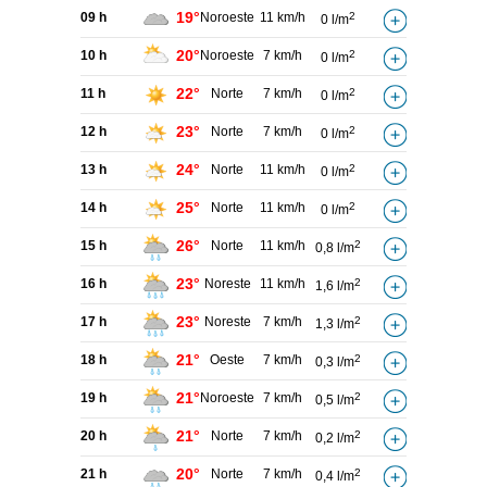
19°
09 h
Noroeste
11 km/h
2
0 l/m
20°
10 h
Noroeste
7 km/h
2
0 l/m
22°
11 h
Norte
7 km/h
2
0 l/m
23°
12 h
Norte
7 km/h
2
0 l/m
24°
13 h
Norte
11 km/h
2
0 l/m
25°
14 h
Norte
11 km/h
2
0 l/m
26°
15 h
Norte
11 km/h
2
0,8 l/m
23°
16 h
Noreste
11 km/h
2
1,6 l/m
23°
17 h
Noreste
7 km/h
2
1,3 l/m
21°
18 h
Oeste
7 km/h
2
0,3 l/m
21°
19 h
Noroeste
7 km/h
2
0,5 l/m
21°
20 h
Norte
7 km/h
2
0,2 l/m
20°
21 h
Norte
7 km/h
2
0,4 l/m