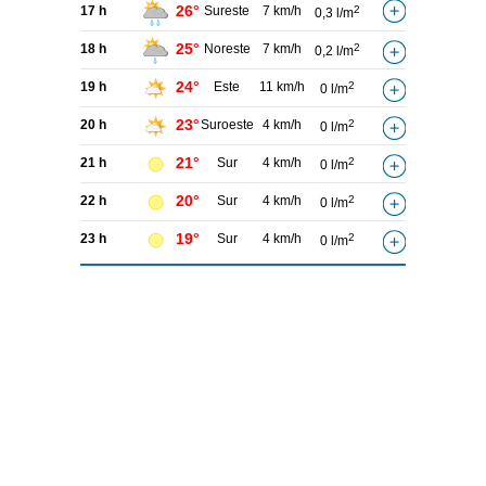
26°
17 h
Sureste
7 km/h
2
0,3 l/m
25°
18 h
Noreste
7 km/h
2
0,2 l/m
24°
19 h
Este
11 km/h
2
0 l/m
23°
20 h
Suroeste
4 km/h
2
0 l/m
21°
21 h
Sur
4 km/h
2
0 l/m
20°
22 h
Sur
4 km/h
2
0 l/m
19°
23 h
Sur
4 km/h
2
0 l/m