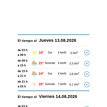
Jueves
13.08.2026
El tiempo el
de 03 h
18°
Sur
4 km/h
2
0 l/m
a 09 h
de 09 h
22°
Noreste
4 km/h
2
3,5 l/m
a 15 h
de 15 h
24°
Sur
4 km/h
2
3,8 l/m
a 21 h
de 21 h
20°
Sureste
7 km/h
2
0,1 l/m
a 03 h
Viernes
14.08.2026
El tiempo el
de 03 h