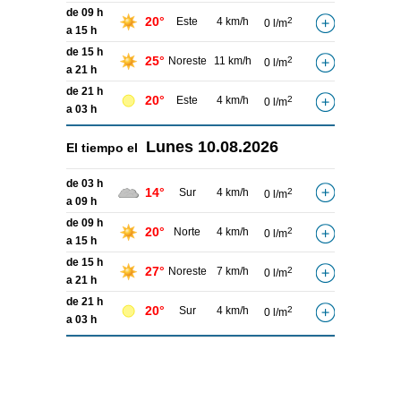
de 09 h
20°
Este
4 km/h
2
0 l/m
a 15 h
de 15 h
25°
Noreste
11 km/h
2
0 l/m
a 21 h
de 21 h
20°
Este
4 km/h
2
0 l/m
a 03 h
Lunes
10.08.2026
El tiempo el
de 03 h
14°
Sur
4 km/h
2
0 l/m
a 09 h
de 09 h
20°
Norte
4 km/h
2
0 l/m
a 15 h
de 15 h
27°
Noreste
7 km/h
2
0 l/m
a 21 h
de 21 h
20°
Sur
4 km/h
2
0 l/m
a 03 h