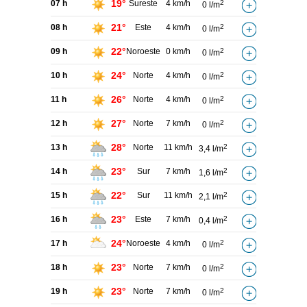
19°
07 h
Sureste
4 km/h
2
0 l/m
21°
08 h
Este
4 km/h
2
0 l/m
22°
09 h
Noroeste
0 km/h
2
0 l/m
24°
10 h
Norte
4 km/h
2
0 l/m
26°
11 h
Norte
4 km/h
2
0 l/m
27°
12 h
Norte
7 km/h
2
0 l/m
28°
13 h
Norte
11 km/h
2
3,4 l/m
23°
14 h
Sur
7 km/h
2
1,6 l/m
22°
15 h
Sur
11 km/h
2
2,1 l/m
23°
16 h
Este
7 km/h
2
0,4 l/m
24°
17 h
Noroeste
4 km/h
2
0 l/m
23°
18 h
Norte
7 km/h
2
0 l/m
23°
19 h
Norte
7 km/h
2
0 l/m