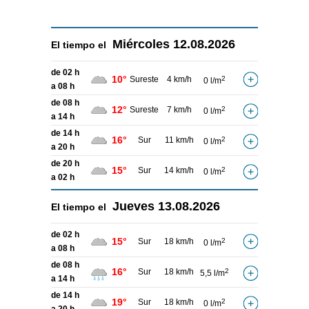
Miércoles
12.08.2026
El tiempo el
de 02 h
10°
Sureste
4 km/h
2
0 l/m
a 08 h
de 08 h
12°
Sureste
7 km/h
2
0 l/m
a 14 h
de 14 h
16°
Sur
11 km/h
2
0 l/m
a 20 h
de 20 h
15°
Sur
14 km/h
2
0 l/m
a 02 h
Jueves
13.08.2026
El tiempo el
de 02 h
15°
Sur
18 km/h
2
0 l/m
a 08 h
de 08 h
16°
Sur
18 km/h
2
5,5 l/m
a 14 h
de 14 h
19°
Sur
18 km/h
2
0 l/m