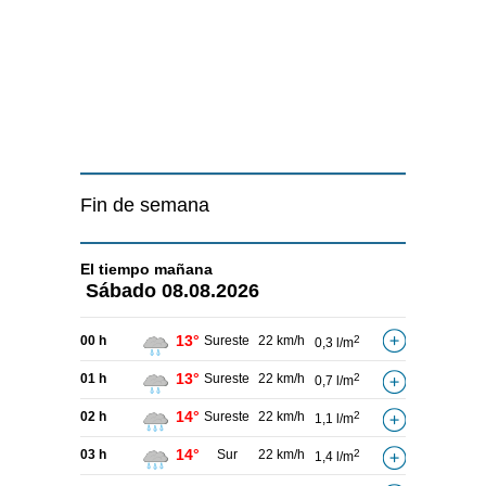
Fin de semana
El tiempo
mañana
Sábado
08.08.2026
13°
00 h
Sureste
22 km/h
2
0,3 l/m
13°
01 h
Sureste
22 km/h
2
0,7 l/m
14°
02 h
Sureste
22 km/h
2
1,1 l/m
14°
03 h
Sur
22 km/h
2
1,4 l/m