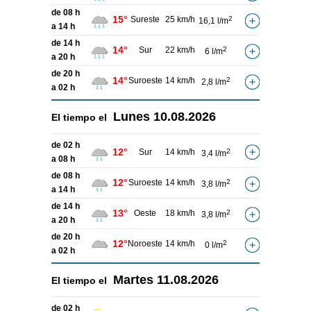
de 08 h
15°
Sureste
25 km/h
2
16,1 l/m
a 14 h
de 14 h
14°
Sur
22 km/h
2
6 l/m
a 20 h
de 20 h
14°
Suroeste
14 km/h
2
2,8 l/m
a 02 h
Lunes
10.08.2026
El tiempo el
de 02 h
12°
Sur
14 km/h
2
3,4 l/m
a 08 h
de 08 h
12°
Suroeste
14 km/h
2
3,8 l/m
a 14 h
de 14 h
13°
Oeste
18 km/h
2
3,8 l/m
a 20 h
de 20 h
12°
Noroeste
14 km/h
2
0 l/m
a 02 h
Martes
11.08.2026
El tiempo el
de 02 h