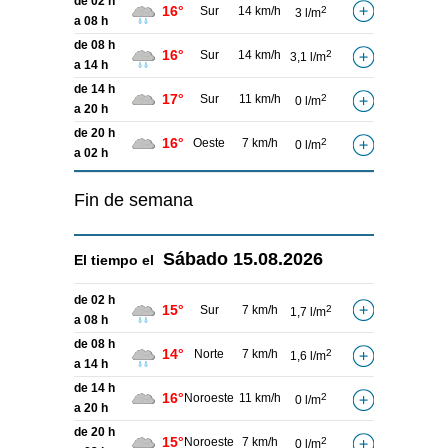
de 02 h
16°
Sur
14 km/h
2
3 l/m
a 08 h
de 08 h
16°
Sur
14 km/h
2
3,1 l/m
a 14 h
de 14 h
17°
Sur
11 km/h
2
0 l/m
a 20 h
de 20 h
16°
Oeste
7 km/h
2
0 l/m
a 02 h
Fin de semana
Sábado
15.08.2026
El tiempo el
de 02 h
15°
Sur
7 km/h
2
1,7 l/m
a 08 h
de 08 h
14°
Norte
7 km/h
2
1,6 l/m
a 14 h
de 14 h
16°
Noroeste
11 km/h
2
0 l/m
a 20 h
de 20 h
15°
Noroeste
7 km/h
2
0 l/m