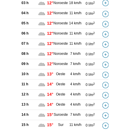
12°
03 h
Noroeste
18 km/h
2
0 l/m
12°
04 h
Noroeste
11 km/h
2
0 l/m
12°
05 h
Noroeste
14 km/h
2
0 l/m
12°
06 h
Noroeste
11 km/h
2
0 l/m
12°
07 h
Noroeste
11 km/h
2
0 l/m
12°
08 h
Noroeste
7 km/h
2
0 l/m
12°
09 h
Noroeste
7 km/h
2
0 l/m
13°
10 h
Oeste
4 km/h
2
0 l/m
14°
11 h
Oeste
4 km/h
2
0 l/m
14°
12 h
Oeste
4 km/h
2
0 l/m
14°
13 h
Oeste
4 km/h
2
0 l/m
15°
14 h
Suroeste
7 km/h
2
0 l/m
15°
15 h
Sur
11 km/h
2
0 l/m