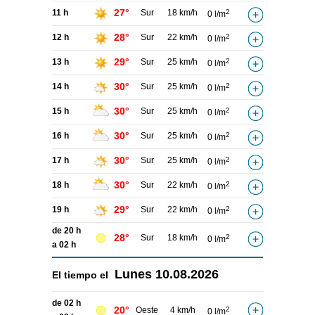
27°
11 h
Sur
18 km/h
2
0 l/m
28°
12 h
Sur
22 km/h
2
0 l/m
29°
13 h
Sur
25 km/h
2
0 l/m
30°
14 h
Sur
25 km/h
2
0 l/m
30°
15 h
Sur
25 km/h
2
0 l/m
30°
16 h
Sur
25 km/h
2
0 l/m
30°
17 h
Sur
25 km/h
2
0 l/m
30°
18 h
Sur
22 km/h
2
0 l/m
29°
19 h
Sur
22 km/h
2
0 l/m
de 20 h
28°
Sur
18 km/h
2
0 l/m
a 02 h
Lunes
10.08.2026
El tiempo el
de 02 h
20°
Oeste
4 km/h
2
0 l/m