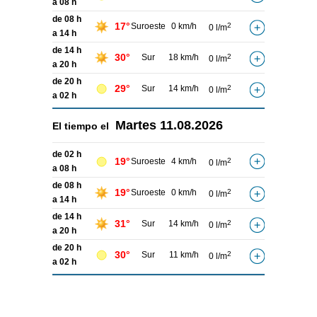
a 08 h
de 08 h
17°
Suroeste
0 km/h
2
0 l/m
a 14 h
de 14 h
30°
Sur
18 km/h
2
0 l/m
a 20 h
de 20 h
29°
Sur
14 km/h
2
0 l/m
a 02 h
Martes
11.08.2026
El tiempo el
de 02 h
19°
Suroeste
4 km/h
2
0 l/m
a 08 h
de 08 h
19°
Suroeste
0 km/h
2
0 l/m
a 14 h
de 14 h
31°
Sur
14 km/h
2
0 l/m
a 20 h
de 20 h
30°
Sur
11 km/h
2
0 l/m
a 02 h