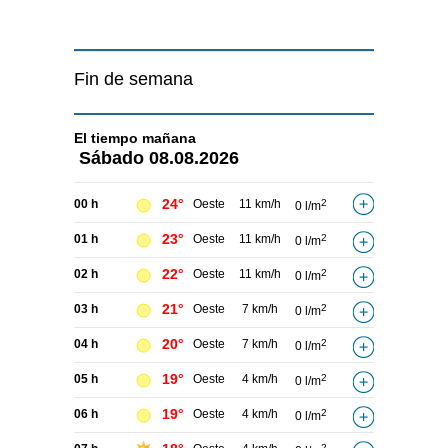
Fin de semana
El tiempo
mañana
Sábado
08.08.2026
24°
00 h
Oeste
11 km/h
2
0 l/m
23°
01 h
Oeste
11 km/h
2
0 l/m
22°
02 h
Oeste
11 km/h
2
0 l/m
21°
03 h
Oeste
7 km/h
2
0 l/m
20°
04 h
Oeste
7 km/h
2
0 l/m
19°
05 h
Oeste
4 km/h
2
0 l/m
19°
06 h
Oeste
4 km/h
2
0 l/m
2