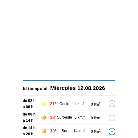
Miércoles
12.08.2026
El tiempo el
de 02 h
21°
Oeste
4 km/h
2
0 l/m
a 08 h
de 08 h
18°
Suroeste
0 km/h
2
0 l/m
a 14 h
de 14 h
33°
Sur
14 km/h
2
0 l/m
a 20 h