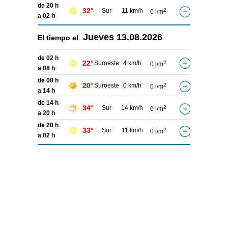
de 20 h
32°
Sur
11 km/h
2
0 l/m
a 02 h
Jueves
13.08.2026
El tiempo el
de 02 h
22°
Suroeste
4 km/h
2
0 l/m
a 08 h
de 08 h
20°
Suroeste
0 km/h
2
0 l/m
a 14 h
de 14 h
34°
Sur
14 km/h
2
0 l/m
a 20 h
de 20 h
33°
Sur
11 km/h
2
0 l/m
a 02 h