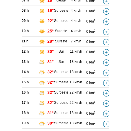
18°
07 h
Oeste
4 km/h
0 l/m
19°
08 h
Suroeste
4 km/h
2
0 l/m
22°
09 h
Suroeste
4 km/h
2
0 l/m
25°
10 h
Sureste
4 km/h
2
0 l/m
28°
11 h
Sureste
7 km/h
2
0 l/m
30°
12 h
Sur
11 km/h
2
0 l/m
31°
13 h
Sur
18 km/h
2
0 l/m
32°
14 h
Suroeste
18 km/h
2
0 l/m
32°
15 h
Suroeste
18 km/h
2
0 l/m
32°
16 h
Suroeste
22 km/h
2
0 l/m
32°
17 h
Suroeste
22 km/h
2
0 l/m
31°
18 h
Suroeste
18 km/h
2
0 l/m
30°
19 h
Suroeste
18 km/h
2
0 l/m