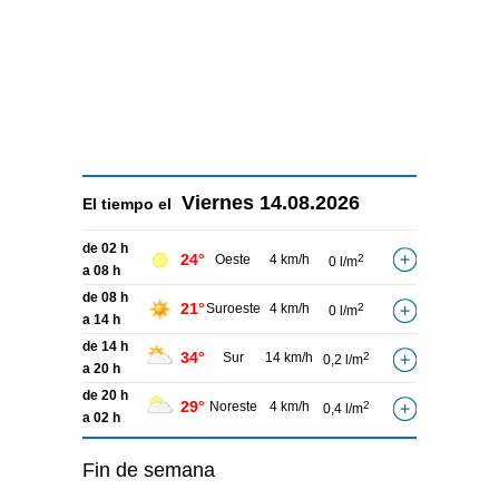
Viernes
14.08.2026
El tiempo el
de 02 h
24°
Oeste
4 km/h
2
0 l/m
a 08 h
de 08 h
21°
Suroeste
4 km/h
2
0 l/m
a 14 h
de 14 h
34°
Sur
14 km/h
2
0,2 l/m
a 20 h
de 20 h
29°
Noreste
4 km/h
2
0,4 l/m
a 02 h
Fin de semana