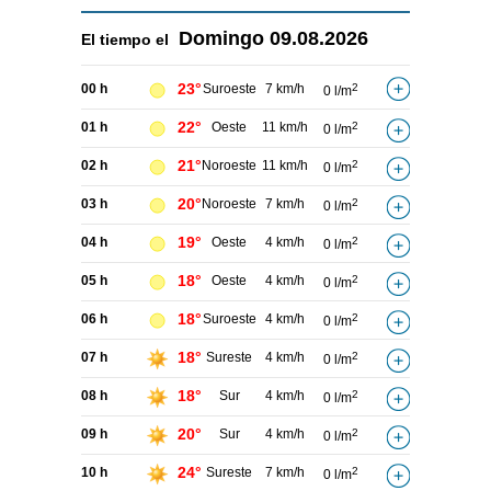
Domingo
09.08.2026
El tiempo el
23°
00 h
Suroeste
7 km/h
2
0 l/m
22°
01 h
Oeste
11 km/h
2
0 l/m
21°
02 h
Noroeste
11 km/h
2
0 l/m
20°
03 h
Noroeste
7 km/h
2
0 l/m
19°
04 h
Oeste
4 km/h
2
0 l/m
18°
05 h
Oeste
4 km/h
2
0 l/m
18°
06 h
Suroeste
4 km/h
2
0 l/m
18°
07 h
Sureste
4 km/h
2
0 l/m
18°
08 h
Sur
4 km/h
2
0 l/m
20°
09 h
Sur
4 km/h
2
0 l/m
24°
10 h
Sureste
7 km/h
2
0 l/m