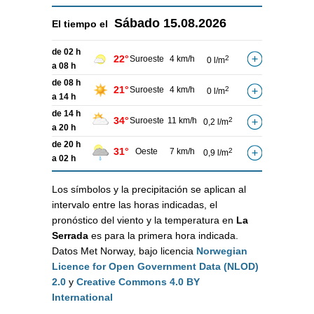
Sábado
15.08.2026
El tiempo el
de 02 h
22°
Suroeste
4 km/h
2
0 l/m
a 08 h
de 08 h
21°
Suroeste
4 km/h
2
0 l/m
a 14 h
de 14 h
34°
Suroeste
11 km/h
2
0,2 l/m
a 20 h
de 20 h
31°
Oeste
7 km/h
2
0,9 l/m
a 02 h
Los símbolos y la precipitación se aplican al
intervalo entre las horas indicadas, el
pronóstico del viento y la temperatura en
La
Serrada
es para la primera hora indicada.
Datos Met Norway, bajo licencia
Norwegian
Licence for Open Government Data (NLOD)
2.0
y
Creative Commons 4.0 BY
International