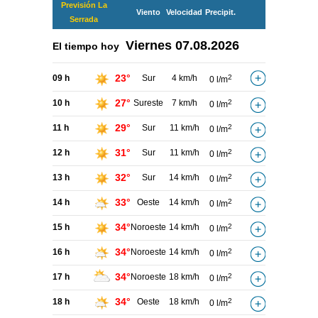
Previsión La
Viento
Velocidad
Precipit.
Serrada
Viernes
07.08.2026
El tiempo hoy
23°
09 h
Sur
4 km/h
2
0 l/m
27°
10 h
Sureste
7 km/h
2
0 l/m
29°
11 h
Sur
11 km/h
2
0 l/m
31°
12 h
Sur
11 km/h
2
0 l/m
32°
13 h
Sur
14 km/h
2
0 l/m
33°
14 h
Oeste
14 km/h
2
0 l/m
34°
15 h
Noroeste
14 km/h
2
0 l/m
34°
16 h
Noroeste
14 km/h
2
0 l/m
34°
17 h
Noroeste
18 km/h
2
0 l/m
34°
18 h
Oeste
18 km/h
2
0 l/m