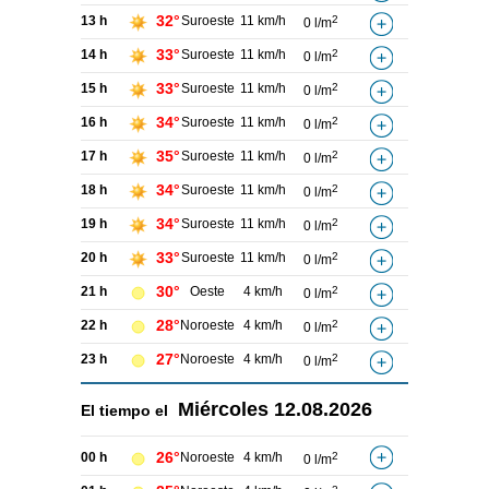
32°
13 h
Suroeste
11 km/h
2
0 l/m
33°
14 h
Suroeste
11 km/h
2
0 l/m
33°
15 h
Suroeste
11 km/h
2
0 l/m
34°
16 h
Suroeste
11 km/h
2
0 l/m
35°
17 h
Suroeste
11 km/h
2
0 l/m
34°
18 h
Suroeste
11 km/h
2
0 l/m
34°
19 h
Suroeste
11 km/h
2
0 l/m
33°
20 h
Suroeste
11 km/h
2
0 l/m
30°
21 h
Oeste
4 km/h
2
0 l/m
28°
22 h
Noroeste
4 km/h
2
0 l/m
27°
23 h
Noroeste
4 km/h
2
0 l/m
Miércoles
12.08.2026
El tiempo el
26°
00 h
Noroeste
4 km/h
2
0 l/m