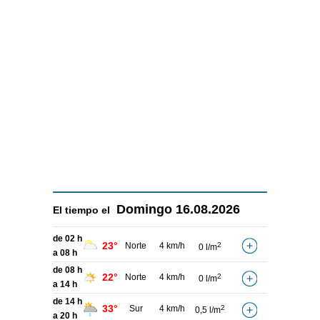
Domingo
16.08.2026
El tiempo el
de 02 h
23°
Norte
4 km/h
2
0 l/m
a 08 h
de 08 h
22°
Norte
4 km/h
2
0 l/m
a 14 h
de 14 h
33°
Sur
4 km/h
2
0,5 l/m
a 20 h