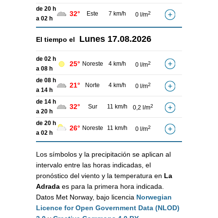
de 20 h
32°
Este
7 km/h
2
0 l/m
a 02 h
Lunes
17.08.2026
El tiempo el
de 02 h
25°
Noreste
4 km/h
2
0 l/m
a 08 h
de 08 h
21°
Norte
4 km/h
2
0 l/m
a 14 h
de 14 h
32°
Sur
11 km/h
2
0,2 l/m
a 20 h
de 20 h
26°
Noreste
11 km/h
2
0 l/m
a 02 h
Los símbolos y la precipitación se aplican al
intervalo entre las horas indicadas, el
pronóstico del viento y la temperatura en
La
Adrada
es para la primera hora indicada.
Datos Met Norway, bajo licencia
Norwegian
Licence for Open Government Data (NLOD)