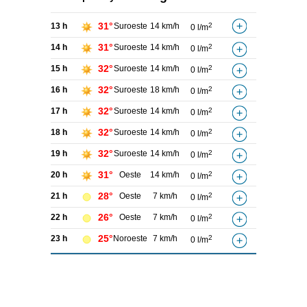
31°
13 h
Suroeste
14 km/h
2
0 l/m
31°
14 h
Suroeste
14 km/h
2
0 l/m
32°
15 h
Suroeste
14 km/h
2
0 l/m
32°
16 h
Suroeste
18 km/h
2
0 l/m
32°
17 h
Suroeste
14 km/h
2
0 l/m
32°
18 h
Suroeste
14 km/h
2
0 l/m
32°
19 h
Suroeste
14 km/h
2
0 l/m
31°
20 h
Oeste
14 km/h
2
0 l/m
28°
21 h
Oeste
7 km/h
2
0 l/m
26°
22 h
Oeste
7 km/h
2
0 l/m
25°
23 h
Noroeste
7 km/h
2
0 l/m