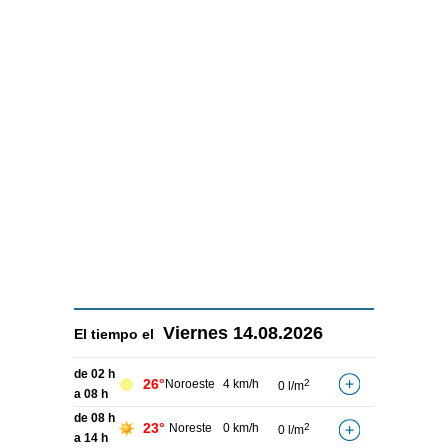
Viernes
14.08.2026
El tiempo el
de 02 h
26°
Noroeste
4 km/h
2
0 l/m
a 08 h
de 08 h
23°
Noreste
0 km/h
2
0 l/m
a 14 h