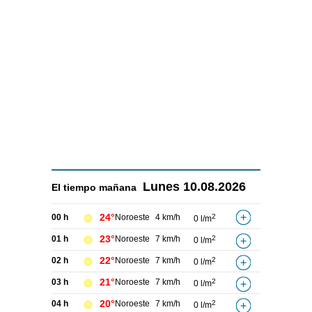
Lunes
10.08.2026
El tiempo
mañana
24°
00 h
Noroeste
4 km/h
2
0 l/m
23°
01 h
Noroeste
7 km/h
2
0 l/m
22°
02 h
Noroeste
7 km/h
2
0 l/m
21°
03 h
Noroeste
7 km/h
2
0 l/m
20°
04 h
Noroeste
7 km/h
2
0 l/m