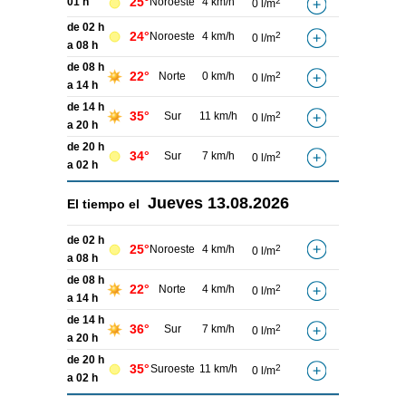
25°
01 h
Noroeste
4 km/h
2
0 l/m
de 02 h
24°
Noroeste
4 km/h
2
0 l/m
a 08 h
de 08 h
22°
Norte
0 km/h
2
0 l/m
a 14 h
de 14 h
35°
Sur
11 km/h
2
0 l/m
a 20 h
de 20 h
34°
Sur
7 km/h
2
0 l/m
a 02 h
Jueves
13.08.2026
El tiempo el
de 02 h
25°
Noroeste
4 km/h
2
0 l/m
a 08 h
de 08 h
22°
Norte
4 km/h
2
0 l/m
a 14 h
de 14 h
36°
Sur
7 km/h
2
0 l/m
a 20 h
de 20 h
35°
Suroeste
11 km/h
2
0 l/m
a 02 h