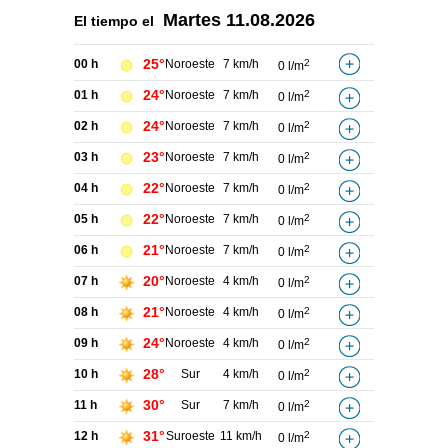
Martes
11.08.2026
El tiempo el
25°
00 h
Noroeste
7 km/h
2
0 l/m
24°
01 h
Noroeste
7 km/h
2
0 l/m
24°
02 h
Noroeste
7 km/h
2
0 l/m
23°
03 h
Noroeste
7 km/h
2
0 l/m
22°
04 h
Noroeste
7 km/h
2
0 l/m
22°
05 h
Noroeste
7 km/h
2
0 l/m
21°
06 h
Noroeste
7 km/h
2
0 l/m
20°
07 h
Noroeste
4 km/h
2
0 l/m
21°
08 h
Noroeste
4 km/h
2
0 l/m
24°
09 h
Noroeste
4 km/h
2
0 l/m
28°
10 h
Sur
4 km/h
2
0 l/m
30°
11 h
Sur
7 km/h
2
0 l/m
31°
12 h
Suroeste
11 km/h
2
0 l/m