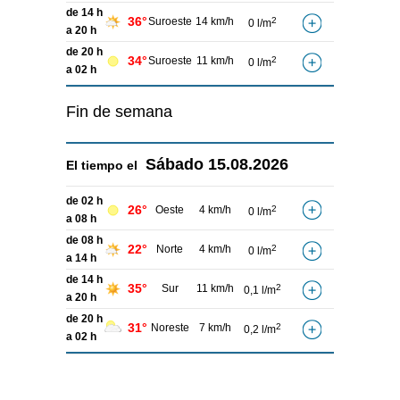
de 14 h
36°
Suroeste
14 km/h
2
0 l/m
a 20 h
de 20 h
34°
Suroeste
11 km/h
2
0 l/m
a 02 h
Fin de semana
Sábado
15.08.2026
El tiempo el
de 02 h
26°
Oeste
4 km/h
2
0 l/m
a 08 h
de 08 h
22°
Norte
4 km/h
2
0 l/m
a 14 h
de 14 h
35°
Sur
11 km/h
2
0,1 l/m
a 20 h
de 20 h
31°
Noreste
7 km/h
2
0,2 l/m
a 02 h