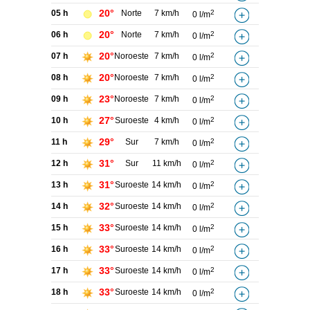
20°
05 h
Norte
7 km/h
2
0 l/m
20°
06 h
Norte
7 km/h
2
0 l/m
20°
07 h
Noroeste
7 km/h
2
0 l/m
20°
08 h
Noroeste
7 km/h
2
0 l/m
23°
09 h
Noroeste
7 km/h
2
0 l/m
27°
10 h
Suroeste
4 km/h
2
0 l/m
29°
11 h
Sur
7 km/h
2
0 l/m
31°
12 h
Sur
11 km/h
2
0 l/m
31°
13 h
Suroeste
14 km/h
2
0 l/m
32°
14 h
Suroeste
14 km/h
2
0 l/m
33°
15 h
Suroeste
14 km/h
2
0 l/m
33°
16 h
Suroeste
14 km/h
2
0 l/m
33°
17 h
Suroeste
14 km/h
2
0 l/m
33°
18 h
Suroeste
14 km/h
2
0 l/m