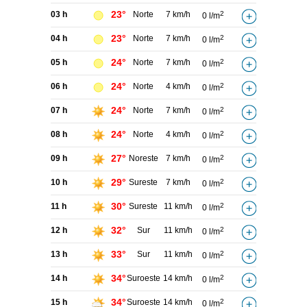
23°
03 h
Norte
7 km/h
2
0 l/m
23°
04 h
Norte
7 km/h
2
0 l/m
24°
05 h
Norte
7 km/h
2
0 l/m
24°
06 h
Norte
4 km/h
2
0 l/m
24°
07 h
Norte
7 km/h
2
0 l/m
24°
08 h
Norte
4 km/h
2
0 l/m
27°
09 h
Noreste
7 km/h
2
0 l/m
29°
10 h
Sureste
7 km/h
2
0 l/m
30°
11 h
Sureste
11 km/h
2
0 l/m
32°
12 h
Sur
11 km/h
2
0 l/m
33°
13 h
Sur
11 km/h
2
0 l/m
34°
14 h
Suroeste
14 km/h
2
0 l/m
34°
15 h
Suroeste
14 km/h
2
0 l/m