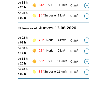
de 14 h
34°
Sur
11 km/h
2
0 l/m
a 20 h
de 20 h
34°
Suroeste
7 km/h
2
0 l/m
a 02 h
Jueves
13.08.2026
El tiempo el
de 02 h
25°
Norte
4 km/h
2
0 l/m
a 08 h
de 08 h
25°
Norte
0 km/h
2
0 l/m
a 14 h
de 14 h
36°
Sur
11 km/h
2
0 l/m
a 20 h
de 20 h
35°
Suroeste
11 km/h
2
0 l/m
a 02 h