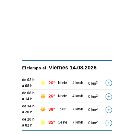
Viernes
14.08.2026
El tiempo el
de 02 h
26°
Norte
4 km/h
2
0 l/m
a 08 h
de 08 h
26°
Norte
4 km/h
2
0 l/m
a 14 h
de 14 h
36°
Sur
7 km/h
2
0 l/m
a 20 h
de 20 h
35°
Oeste
7 km/h
2
0 l/m
a 02 h