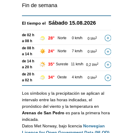
Fin de semana
Sábado
15.08.2026
El tiempo el
de 02 h
28°
Norte
0 km/h
2
0 l/m
a 08 h
de 08 h
24°
Norte
7 km/h
2
0 l/m
a 14 h
de 14 h
35°
Sureste
11 km/h
2
0,2 l/m
a 20 h
de 20 h
34°
Oeste
4 km/h
2
0 l/m
a 02 h
Los símbolos y la precipitación se aplican al
intervalo entre las horas indicadas, el
pronóstico del viento y la temperatura en
Arenas de San Pedro
es para la primera hora
indicada.
Datos Met Norway, bajo licencia
Norwegian
Licence for Open Government Data (NLOD)