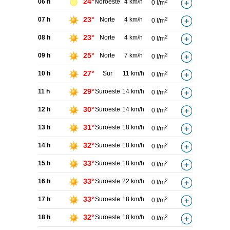
24°
06 h
Noroeste
4 km/h
2
0 l/m
23°
07 h
Norte
4 km/h
2
0 l/m
23°
08 h
Norte
4 km/h
2
0 l/m
25°
09 h
Norte
7 km/h
2
0 l/m
27°
10 h
Sur
11 km/h
2
0 l/m
29°
11 h
Suroeste
14 km/h
2
0 l/m
30°
12 h
Suroeste
14 km/h
2
0 l/m
31°
13 h
Suroeste
18 km/h
2
0 l/m
32°
14 h
Suroeste
18 km/h
2
0 l/m
33°
15 h
Suroeste
18 km/h
2
0 l/m
33°
16 h
Suroeste
22 km/h
2
0 l/m
33°
17 h
Suroeste
18 km/h
2
0 l/m
32°
18 h
Suroeste
18 km/h
2
0 l/m