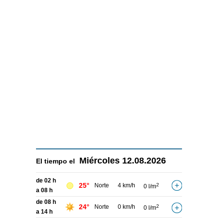
Miércoles
12.08.2026
El tiempo el
de 02 h
25°
Norte
4 km/h
2
0 l/m
a 08 h
de 08 h
24°
Norte
0 km/h
2
0 l/m
a 14 h