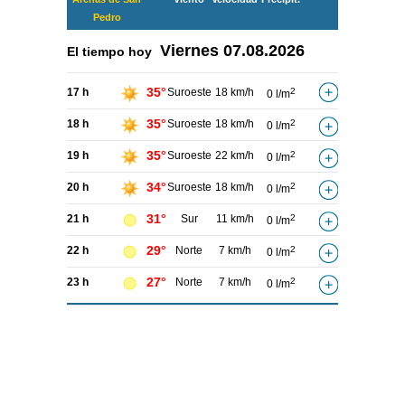
Pedro
Viernes
07.08.2026
El tiempo hoy
35°
17 h
Suroeste
18 km/h
2
0 l/m
35°
18 h
Suroeste
18 km/h
2
0 l/m
35°
19 h
Suroeste
22 km/h
2
0 l/m
34°
20 h
Suroeste
18 km/h
2
0 l/m
31°
21 h
Sur
11 km/h
2
0 l/m
29°
22 h
Norte
7 km/h
2
0 l/m
27°
23 h
Norte
7 km/h
2
0 l/m