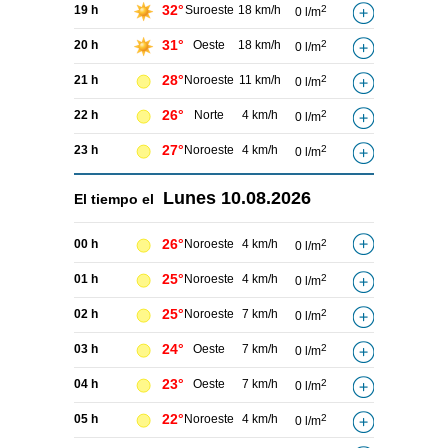
32°
19 h
Suroeste
18 km/h
2
0 l/m
31°
20 h
Oeste
18 km/h
2
0 l/m
28°
21 h
Noroeste
11 km/h
2
0 l/m
26°
22 h
Norte
4 km/h
2
0 l/m
27°
23 h
Noroeste
4 km/h
2
0 l/m
Lunes
10.08.2026
El tiempo el
26°
00 h
Noroeste
4 km/h
2
0 l/m
25°
01 h
Noroeste
4 km/h
2
0 l/m
25°
02 h
Noroeste
7 km/h
2
0 l/m
24°
03 h
Oeste
7 km/h
2
0 l/m
23°
04 h
Oeste
7 km/h
2
0 l/m
22°
05 h
Noroeste
4 km/h
2
0 l/m