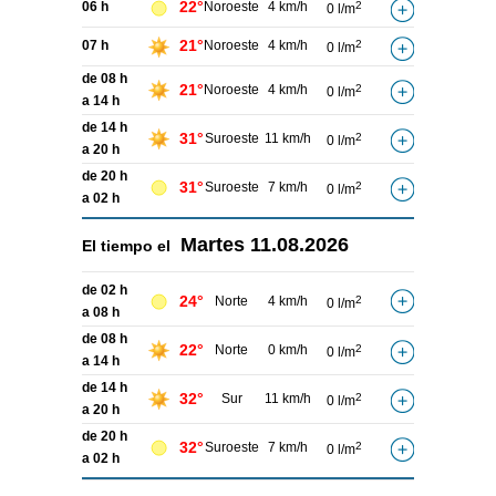
22°
06 h
Noroeste
4 km/h
2
0 l/m
21°
07 h
Noroeste
4 km/h
2
0 l/m
de 08 h
21°
Noroeste
4 km/h
2
0 l/m
a 14 h
de 14 h
31°
Suroeste
11 km/h
2
0 l/m
a 20 h
de 20 h
31°
Suroeste
7 km/h
2
0 l/m
a 02 h
Martes
11.08.2026
El tiempo el
de 02 h
24°
Norte
4 km/h
2
0 l/m
a 08 h
de 08 h
22°
Norte
0 km/h
2
0 l/m
a 14 h
de 14 h
32°
Sur
11 km/h
2
0 l/m
a 20 h
de 20 h
32°
Suroeste
7 km/h
2
0 l/m
a 02 h