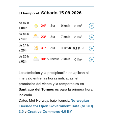
Sábado
15.08.2026
El tiempo el
de 02 h
24°
Sur
0 km/h
2
0 l/m
a 08 h
de 08 h
23°
Sur
7 km/h
2
0 l/m
a 14 h
de 14 h
31°
Sur
11 km/h
2
0,1 l/m
a 20 h
de 20 h
30°
Suroeste
7 km/h
2
0 l/m
a 02 h
Los símbolos y la precipitación se aplican al
intervalo entre las horas indicadas, el
pronóstico del viento y la temperatura en
Santiago del Tormes
es para la primera hora
indicada.
Datos Met Norway, bajo licencia
Norwegian
Licence for Open Government Data (NLOD)
2.0
y
Creative Commons 4.0 BY