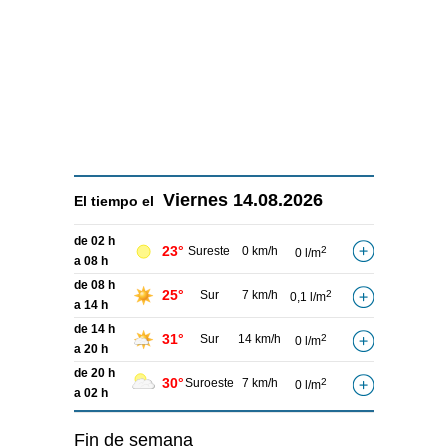
Viernes
14.08.2026
El tiempo el
de 02 h
23°
Sureste
0 km/h
2
0 l/m
a 08 h
de 08 h
25°
Sur
7 km/h
2
0,1 l/m
a 14 h
de 14 h
31°
Sur
14 km/h
2
0 l/m
a 20 h
de 20 h
30°
Suroeste
7 km/h
2
0 l/m
a 02 h
Fin de semana