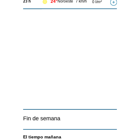
24°
23 h
Noroeste
7 km/h
2
0 l/m
Fin de semana
El tiempo
mañana