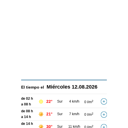
Miércoles
12.08.2026
El tiempo el
de 02 h
22°
Sur
4 km/h
2
0 l/m
a 08 h
de 08 h
21°
Sur
7 km/h
2
0 l/m
a 14 h
de 14 h
30°
Sur
11 km/h
2
0 l/m