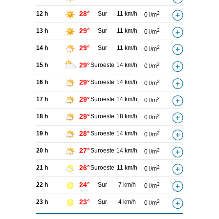
28°
12 h
Sur
11 km/h
2
0 l/m
29°
13 h
Sur
11 km/h
2
0 l/m
29°
14 h
Sur
11 km/h
2
0 l/m
29°
15 h
Suroeste
14 km/h
2
0 l/m
29°
16 h
Suroeste
14 km/h
2
0 l/m
29°
17 h
Suroeste
14 km/h
2
0 l/m
29°
18 h
Suroeste
18 km/h
2
0 l/m
28°
19 h
Suroeste
14 km/h
2
0 l/m
27°
20 h
Suroeste
14 km/h
2
0 l/m
26°
21 h
Suroeste
11 km/h
2
0 l/m
24°
22 h
Sur
7 km/h
2
0 l/m
23°
23 h
Sur
4 km/h
2
0 l/m