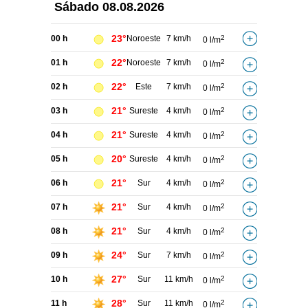
Sábado
08.08.2026
23°
00 h
Noroeste
7 km/h
2
0 l/m
22°
01 h
Noroeste
7 km/h
2
0 l/m
22°
02 h
Este
7 km/h
2
0 l/m
21°
03 h
Sureste
4 km/h
2
0 l/m
21°
04 h
Sureste
4 km/h
2
0 l/m
20°
05 h
Sureste
4 km/h
2
0 l/m
21°
06 h
Sur
4 km/h
2
0 l/m
21°
07 h
Sur
4 km/h
2
0 l/m
21°
08 h
Sur
4 km/h
2
0 l/m
24°
09 h
Sur
7 km/h
2
0 l/m
27°
10 h
Sur
11 km/h
2
0 l/m
28°
11 h
Sur
11 km/h
2
0 l/m