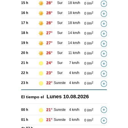
28°
15 h
Sur
18 km/h
2
0 l/m
28°
16 h
Sur
18 km/h
2
0 l/m
28°
17 h
Sur
18 km/h
2
0 l/m
27°
18 h
Sur
14 km/h
2
0 l/m
27°
19 h
Sur
14 km/h
2
0 l/m
26°
20 h
Sur
11 km/h
2
0 l/m
24°
21 h
Sur
7 km/h
2
0 l/m
23°
22 h
Sur
4 km/h
2
0 l/m
22°
23 h
Sureste
4 km/h
2
0 l/m
Lunes
10.08.2026
El tiempo el
21°
00 h
Sureste
4 km/h
2
0 l/m
21°
01 h
Sureste
0 km/h
2
0 l/m