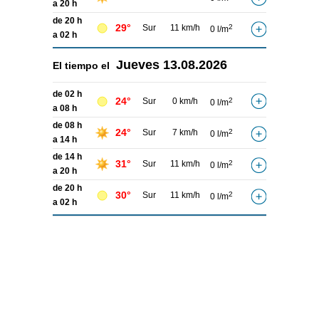
a 20 h
de 20 h
29°
Sur
11 km/h
2
0 l/m
a 02 h
Jueves
13.08.2026
El tiempo el
de 02 h
24°
Sur
0 km/h
2
0 l/m
a 08 h
de 08 h
24°
Sur
7 km/h
2
0 l/m
a 14 h
de 14 h
31°
Sur
11 km/h
2
0 l/m
a 20 h
de 20 h
30°
Sur
11 km/h
2
0 l/m
a 02 h