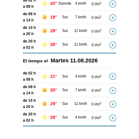
de 02 h
20°
Sureste
4 km/h
2
0 l/m
a 08 h
de 08 h
19°
Sur
7 km/h
2
0 l/m
a 14 h
de 14 h
28°
Sur
11 km/h
2
0 l/m
a 20 h
de 20 h
26°
Sur
11 km/h
2
0 l/m
a 02 h
Martes
11.08.2026
El tiempo el
de 02 h
21°
Sur
4 km/h
2
0 l/m
a 08 h
de 08 h
20°
Sur
7 km/h
2
0 l/m
a 14 h
de 14 h
29°
Sur
11 km/h
2
0 l/m
a 20 h
de 20 h
28°
Sur
4 km/h
2
0 l/m
a 02 h