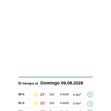
Domingo
09.08.2026
El tiempo el
23°
00 h
Sur
4 km/h
2
0 l/m
22°
01 h
Sur
4 km/h
2
0 l/m