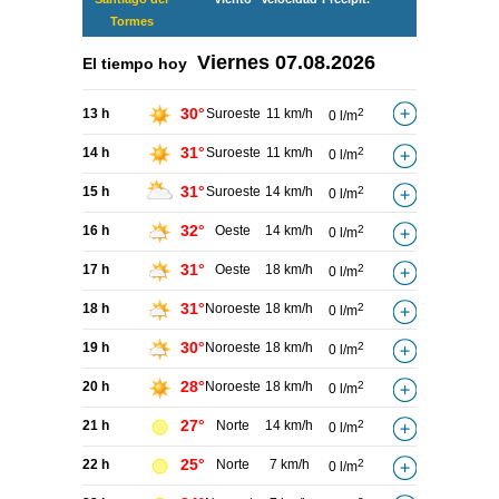
Tormes
Viernes
07.08.2026
El tiempo hoy
30°
13 h
Suroeste
11 km/h
2
0 l/m
31°
14 h
Suroeste
11 km/h
2
0 l/m
31°
15 h
Suroeste
14 km/h
2
0 l/m
32°
16 h
Oeste
14 km/h
2
0 l/m
31°
17 h
Oeste
18 km/h
2
0 l/m
31°
18 h
Noroeste
18 km/h
2
0 l/m
30°
19 h
Noroeste
18 km/h
2
0 l/m
28°
20 h
Noroeste
18 km/h
2
0 l/m
27°
21 h
Norte
14 km/h
2
0 l/m
25°
22 h
Norte
7 km/h
2
0 l/m