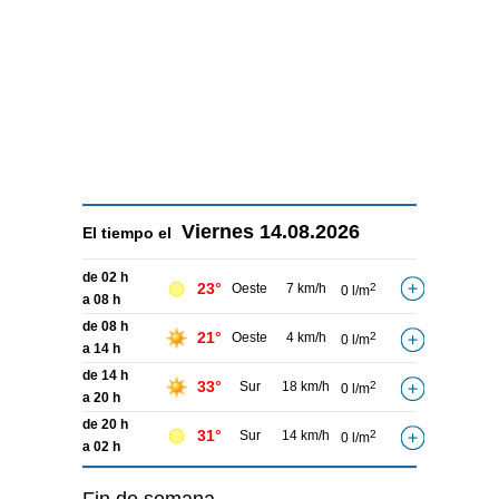
Viernes
14.08.2026
El tiempo el
de 02 h
23°
Oeste
7 km/h
2
0 l/m
a 08 h
de 08 h
21°
Oeste
4 km/h
2
0 l/m
a 14 h
de 14 h
33°
Sur
18 km/h
2
0 l/m
a 20 h
de 20 h
31°
Sur
14 km/h
2
0 l/m
a 02 h