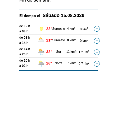
Fin de semana
Sábado
15.08.2026
El tiempo el
de 02 h
22°
Suroeste
4 km/h
2
0 l/m
a 08 h
de 08 h
21°
Suroeste
0 km/h
2
0 l/m
a 14 h
de 14 h
32°
Sur
11 km/h
2
1,2 l/m
a 20 h
de 20 h
26°
Norte
7 km/h
2
0,7 l/m
a 02 h