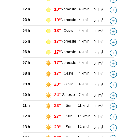
19°
02 h
Noroeste
4 km/h
2
0 l/m
19°
03 h
Noroeste
4 km/h
2
0 l/m
18°
04 h
Oeste
4 km/h
2
0 l/m
17°
05 h
Noroeste
4 km/h
2
0 l/m
17°
06 h
Noroeste
4 km/h
2
0 l/m
17°
07 h
Noroeste
4 km/h
2
0 l/m
17°
08 h
Oeste
4 km/h
2
0 l/m
20°
09 h
Oeste
4 km/h
2
0 l/m
24°
10 h
Sureste
7 km/h
2
0 l/m
26°
11 h
Sur
11 km/h
2
0 l/m
27°
12 h
Sur
14 km/h
2
0 l/m
28°
13 h
Sur
14 km/h
2
0 l/m