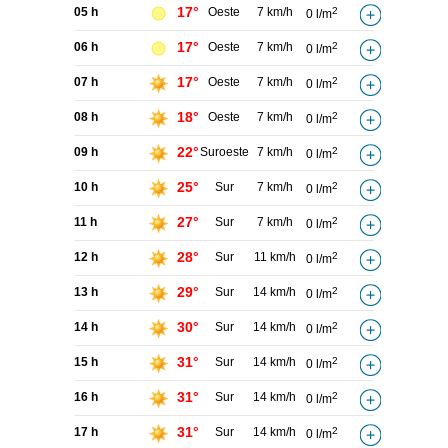
17°
05 h
Oeste
7 km/h
2
0 l/m
17°
06 h
Oeste
7 km/h
2
0 l/m
17°
07 h
Oeste
7 km/h
2
0 l/m
18°
08 h
Oeste
7 km/h
2
0 l/m
22°
09 h
Suroeste
7 km/h
2
0 l/m
25°
10 h
Sur
7 km/h
2
0 l/m
27°
11 h
Sur
7 km/h
2
0 l/m
28°
12 h
Sur
11 km/h
2
0 l/m
29°
13 h
Sur
14 km/h
2
0 l/m
30°
14 h
Sur
14 km/h
2
0 l/m
31°
15 h
Sur
14 km/h
2
0 l/m
31°
16 h
Sur
14 km/h
2
0 l/m
31°
17 h
Sur
14 km/h
2
0 l/m