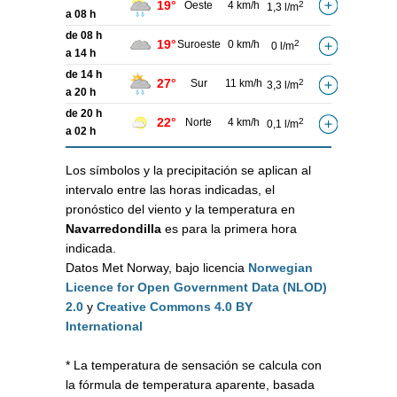
19°
Oeste
4 km/h
2
1,3 l/m
a 08 h
de 08 h
19°
Suroeste
0 km/h
2
0 l/m
a 14 h
de 14 h
27°
Sur
11 km/h
2
3,3 l/m
a 20 h
de 20 h
22°
Norte
4 km/h
2
0,1 l/m
a 02 h
Los símbolos y la precipitación se aplican al
intervalo entre las horas indicadas, el
pronóstico del viento y la temperatura en
Navarredondilla
es para la primera hora
indicada.
Datos Met Norway, bajo licencia
Norwegian
Licence for Open Government Data (NLOD)
2.0
y
Creative Commons 4.0 BY
International
* La temperatura de sensación se calcula con
la fórmula de temperatura aparente, basada