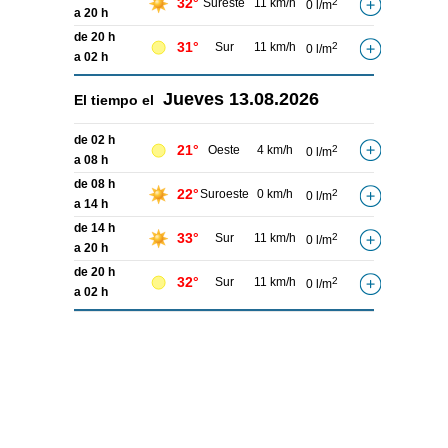
32°
Sureste
11 km/h
2
0 l/m
a 20 h
de 20 h
31°
Sur
11 km/h
2
0 l/m
a 02 h
Jueves
13.08.2026
El tiempo el
de 02 h
21°
Oeste
4 km/h
2
0 l/m
a 08 h
de 08 h
22°
Suroeste
0 km/h
2
0 l/m
a 14 h
de 14 h
33°
Sur
11 km/h
2
0 l/m
a 20 h
de 20 h
32°
Sur
11 km/h
2
0 l/m
a 02 h