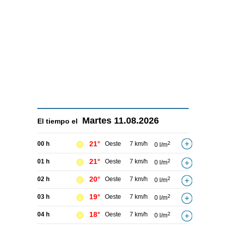
Martes
11.08.2026
El tiempo el
21°
00 h
Oeste
7 km/h
2
0 l/m
21°
01 h
Oeste
7 km/h
2
0 l/m
20°
02 h
Oeste
7 km/h
2
0 l/m
19°
03 h
Oeste
7 km/h
2
0 l/m
18°
04 h
Oeste
7 km/h
2
0 l/m