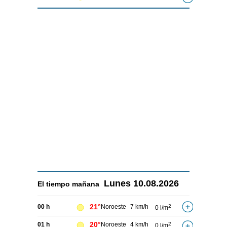
Lunes
10.08.2026
El tiempo
mañana
21°
00 h
Noroeste
7 km/h
2
0 l/m
20°
01 h
Noroeste
4 km/h
2
0 l/m