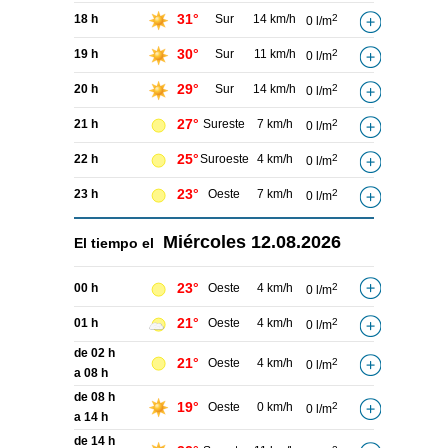
31°
18 h
Sur
14 km/h
2
0 l/m
30°
19 h
Sur
11 km/h
2
0 l/m
29°
20 h
Sur
14 km/h
2
0 l/m
27°
21 h
Sureste
7 km/h
2
0 l/m
25°
22 h
Suroeste
4 km/h
2
0 l/m
23°
23 h
Oeste
7 km/h
2
0 l/m
Miércoles
12.08.2026
El tiempo el
23°
00 h
Oeste
4 km/h
2
0 l/m
21°
01 h
Oeste
4 km/h
2
0 l/m
de 02 h
21°
Oeste
4 km/h
2
0 l/m
a 08 h
de 08 h
19°
Oeste
0 km/h
2
0 l/m
a 14 h
de 14 h