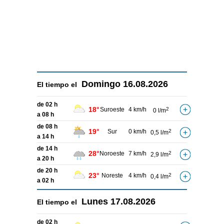
Domingo
16.08.2026
El tiempo el
de 02 h
18°
Suroeste
4 km/h
2
0 l/m
a 08 h
de 08 h
19°
Sur
0 km/h
2
0,5 l/m
a 14 h
de 14 h
28°
Noroeste
7 km/h
2
2,9 l/m
a 20 h
de 20 h
23°
Noreste
4 km/h
2
0,4 l/m
a 02 h
Lunes
17.08.2026
El tiempo el
de 02 h