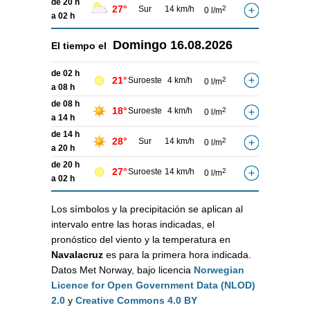
de 20 h
27°
Sur
14 km/h
2
0 l/m
a 02 h
Domingo
16.08.2026
El tiempo el
de 02 h
21°
Suroeste
4 km/h
2
0 l/m
a 08 h
de 08 h
18°
Suroeste
4 km/h
2
0 l/m
a 14 h
de 14 h
28°
Sur
14 km/h
2
0 l/m
a 20 h
de 20 h
27°
Suroeste
14 km/h
2
0 l/m
a 02 h
Los símbolos y la precipitación se aplican al
intervalo entre las horas indicadas, el
pronóstico del viento y la temperatura en
Navalacruz
es para la primera hora indicada.
Datos Met Norway, bajo licencia
Norwegian
Licence for Open Government Data (NLOD)
2.0
y
Creative Commons 4.0 BY