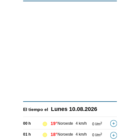
Lunes
10.08.2026
El tiempo el
19°
00 h
Noroeste
4 km/h
2
0 l/m
18°
01 h
Noroeste
4 km/h
2
0 l/m