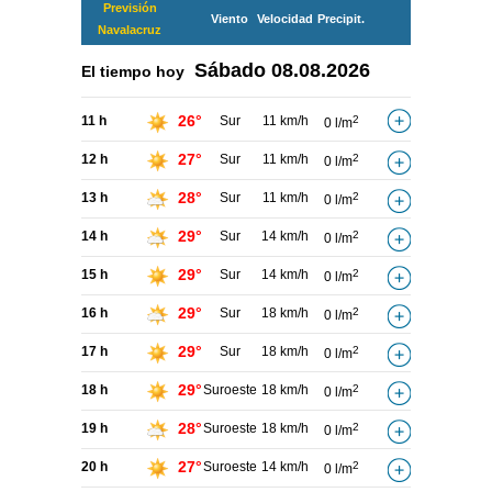
Previsión
Viento
Velocidad
Precipit.
Navalacruz
Sábado
08.08.2026
El tiempo hoy
26°
11 h
Sur
11 km/h
2
0 l/m
27°
12 h
Sur
11 km/h
2
0 l/m
28°
13 h
Sur
11 km/h
2
0 l/m
29°
14 h
Sur
14 km/h
2
0 l/m
29°
15 h
Sur
14 km/h
2
0 l/m
29°
16 h
Sur
18 km/h
2
0 l/m
29°
17 h
Sur
18 km/h
2
0 l/m
29°
18 h
Suroeste
18 km/h
2
0 l/m
28°
19 h
Suroeste
18 km/h
2
0 l/m
27°
20 h
Suroeste
14 km/h
2
0 l/m