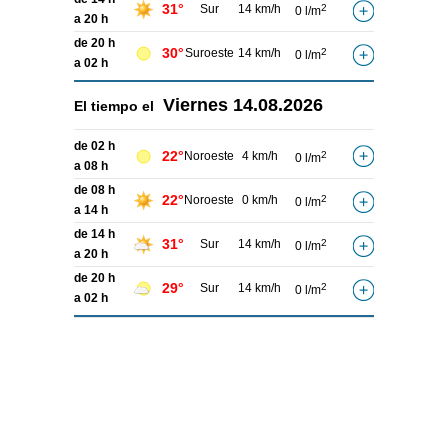
31°
Sur
14 km/h
2
0 l/m
a 20 h
de 20 h
30°
Suroeste
14 km/h
2
0 l/m
a 02 h
Viernes
14.08.2026
El tiempo el
de 02 h
22°
Noroeste
4 km/h
2
0 l/m
a 08 h
de 08 h
22°
Noroeste
0 km/h
2
0 l/m
a 14 h
de 14 h
31°
Sur
14 km/h
2
0 l/m
a 20 h
de 20 h
29°
Sur
14 km/h
2
0 l/m
a 02 h