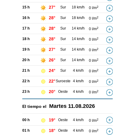
27°
15 h
Sur
18 km/h
2
0 l/m
28°
16 h
Sur
18 km/h
2
0 l/m
28°
17 h
Sur
14 km/h
2
0 l/m
28°
18 h
Sur
14 km/h
2
0 l/m
27°
19 h
Sur
14 km/h
2
0 l/m
26°
20 h
Sur
14 km/h
2
0 l/m
24°
21 h
Sur
4 km/h
2
0 l/m
22°
22 h
Suroeste
4 km/h
2
0 l/m
20°
23 h
Oeste
4 km/h
2
0 l/m
Martes
11.08.2026
El tiempo el
19°
00 h
Oeste
4 km/h
2
0 l/m
18°
01 h
Oeste
4 km/h
2
0 l/m