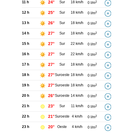
24°
11 h
Sur
18 km/h
2
0 l/m
25°
12 h
Sur
18 km/h
2
0 l/m
26°
13 h
Sur
18 km/h
2
0 l/m
27°
14 h
Sur
18 km/h
2
0 l/m
27°
15 h
Sur
22 km/h
2
0 l/m
27°
16 h
Sur
22 km/h
2
0 l/m
27°
17 h
Sur
18 km/h
2
0 l/m
27°
18 h
Suroeste
18 km/h
2
0 l/m
27°
19 h
Suroeste
18 km/h
2
0 l/m
26°
20 h
Suroeste
14 km/h
2
0 l/m
23°
21 h
Sur
11 km/h
2
0 l/m
21°
22 h
Suroeste
4 km/h
2
0 l/m
20°
23 h
Oeste
4 km/h
2
0 l/m