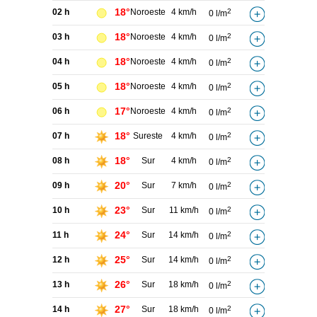
18°
02 h
Noroeste
4 km/h
2
0 l/m
18°
03 h
Noroeste
4 km/h
2
0 l/m
18°
04 h
Noroeste
4 km/h
2
0 l/m
18°
05 h
Noroeste
4 km/h
2
0 l/m
17°
06 h
Noroeste
4 km/h
2
0 l/m
18°
07 h
Sureste
4 km/h
2
0 l/m
18°
08 h
Sur
4 km/h
2
0 l/m
20°
09 h
Sur
7 km/h
2
0 l/m
23°
10 h
Sur
11 km/h
2
0 l/m
24°
11 h
Sur
14 km/h
2
0 l/m
25°
12 h
Sur
14 km/h
2
0 l/m
26°
13 h
Sur
18 km/h
2
0 l/m
27°
14 h
Sur
18 km/h
2
0 l/m