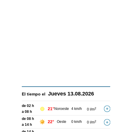
Jueves
13.08.2026
El tiempo el
de 02 h
21°
Noroeste
4 km/h
2
0 l/m
a 08 h
de 08 h
22°
Oeste
0 km/h
2
0 l/m
a 14 h
de 14 h