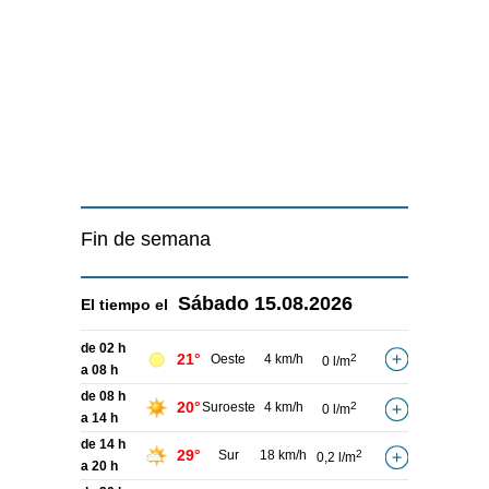
Fin de semana
Sábado
15.08.2026
El tiempo el
de 02 h
21°
Oeste
4 km/h
2
0 l/m
a 08 h
de 08 h
20°
Suroeste
4 km/h
2
0 l/m
a 14 h
de 14 h
29°
Sur
18 km/h
2
0,2 l/m
a 20 h