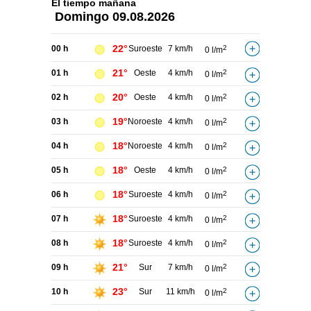
El tiempo
mañana
Domingo
09.08.2026
22°
00 h
Suroeste
7 km/h
2
0 l/m
21°
01 h
Oeste
4 km/h
2
0 l/m
20°
02 h
Oeste
4 km/h
2
0 l/m
19°
03 h
Noroeste
4 km/h
2
0 l/m
18°
04 h
Noroeste
4 km/h
2
0 l/m
18°
05 h
Oeste
4 km/h
2
0 l/m
18°
06 h
Suroeste
4 km/h
2
0 l/m
18°
07 h
Suroeste
4 km/h
2
0 l/m
18°
08 h
Suroeste
4 km/h
2
0 l/m
21°
09 h
Sur
7 km/h
2
0 l/m
23°
10 h
Sur
11 km/h
2
0 l/m