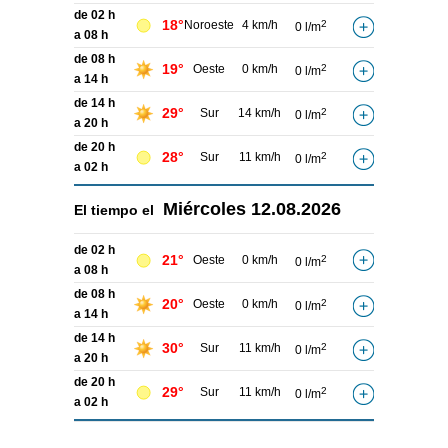
de 02 h
18°
Noroeste
4 km/h
2
0 l/m
a 08 h
de 08 h
19°
Oeste
0 km/h
2
0 l/m
a 14 h
de 14 h
29°
Sur
14 km/h
2
0 l/m
a 20 h
de 20 h
28°
Sur
11 km/h
2
0 l/m
a 02 h
Miércoles
12.08.2026
El tiempo el
de 02 h
21°
Oeste
0 km/h
2
0 l/m
a 08 h
de 08 h
20°
Oeste
0 km/h
2
0 l/m
a 14 h
de 14 h
30°
Sur
11 km/h
2
0 l/m
a 20 h
de 20 h
29°
Sur
11 km/h
2
0 l/m
a 02 h