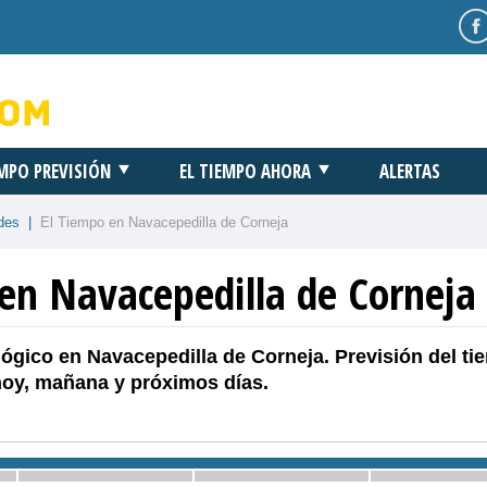
EMPO PREVISIÓN
EL TIEMPO AHORA
ALERTAS
des
|
El Tiempo en Navacepedilla de Corneja
 en Navacepedilla de Corneja
ógico en Navacepedilla de Corneja. Previsión del ti
hoy, mañana y próximos días.