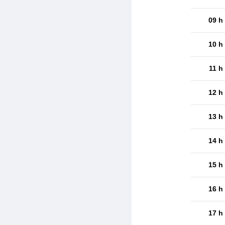
09 h
10 h
11 h
12 h
13 h
14 h
15 h
16 h
17 h