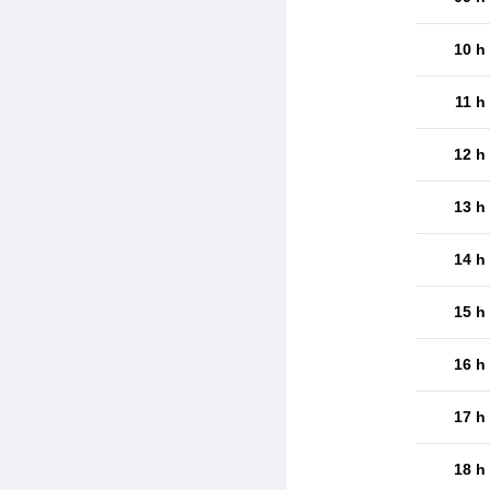
10 h
11 h
12 h
13 h
14 h
15 h
16 h
17 h
18 h