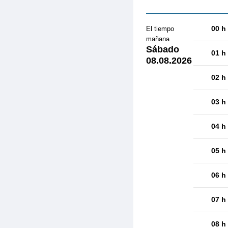
00 h
El tiempo
mañana
Sábado
01 h
08.08.2026
02 h
03 h
04 h
05 h
06 h
07 h
08 h