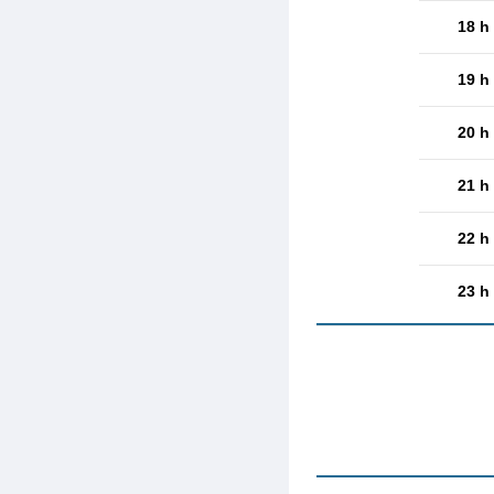
18 h
19 h
20 h
21 h
22 h
23 h