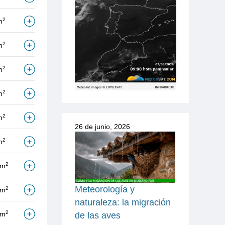
2
m
2
m
2
m
2
m
2
m
26 de junio, 2026
2
m
2
/m
Meteorología y
2
/m
naturaleza: la migración
2
/m
de las aves