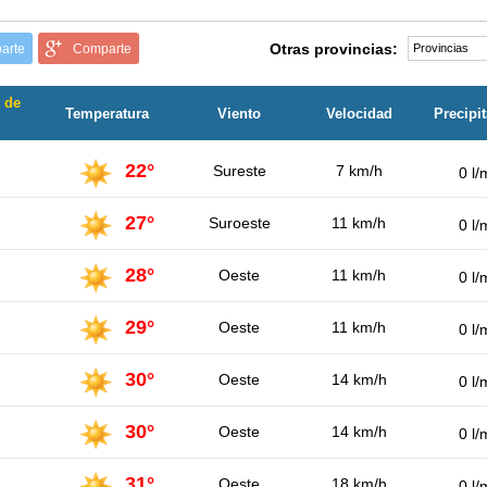
Otras provincias:
arte
Comparte
 de
Temperatura
Viento
Velocidad
Precipi
22°
Sureste
7 km/h
0 l/
27°
Suroeste
11 km/h
0 l/
28°
Oeste
11 km/h
0 l/
29°
Oeste
11 km/h
0 l/
30°
Oeste
14 km/h
0 l/
30°
Oeste
14 km/h
0 l/
31°
Oeste
18 km/h
0 l/