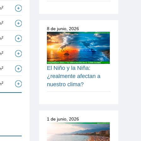
2
m
2
m
8 de junio, 2026
2
m
2
m
El Niño y la Niña:
2
m
¿realmente afectan a
2
m
nuestro clima?
1 de junio, 2026