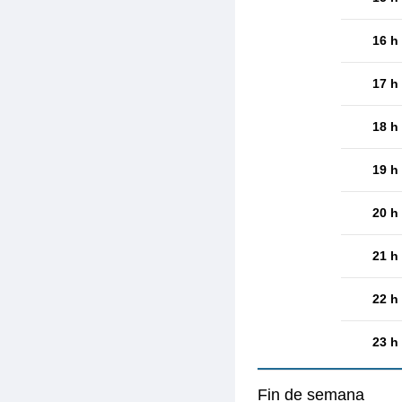
16 h
17 h
18 h
19 h
20 h
21 h
22 h
23 h
Fin de semana