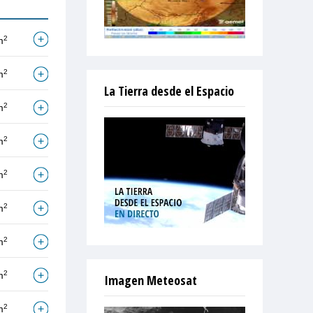
2
m
2
m
La Tierra desde el Espacio
2
m
2
m
2
m
2
m
2
m
2
m
Imagen Meteosat
2
m