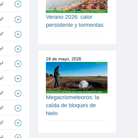
2
m
Verano 2026: calor
2
m
persistente y tormentas
2
m
2
m
18 de mayo, 2026
2
m
2
m
2
m
Megacriometeoros: la
caída de bloques de
2
m
hielo
2
m
2
m