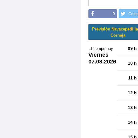
0
Comp
Previsión Navacepedilla
Corneja
09 h
El tiempo hoy
Viernes
07.08.2026
10 h
11 h
12 h
13 h
14 h
15 h