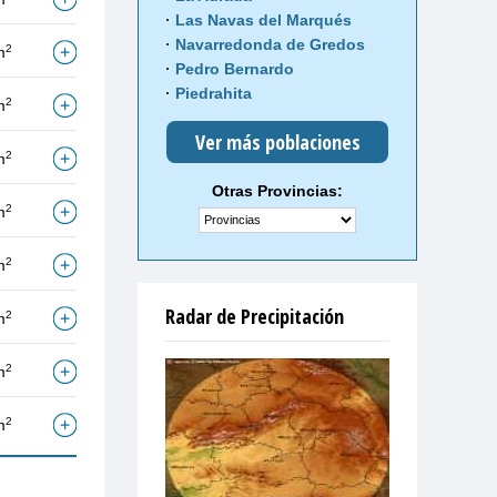
Las Navas del Marqués
Navarredonda de Gredos
2
m
Pedro Bernardo
Piedrahita
2
m
Ver más poblaciones
2
m
Otras Provincias:
2
m
2
m
Radar de Precipitación
2
m
2
m
2
m