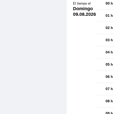
00 h
El tiempo el
Domingo
09.08.2026
01 h
02 h
03 h
04 h
05 h
06 h
07 h
08 h
09 h