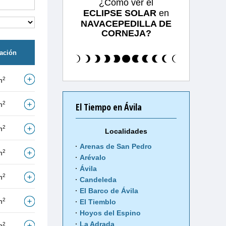
¿Cómo ver el
ECLIPSE SOLAR
en
NAVACEPEDILLA DE
CORNEJA?
tación
2
m
2
m
El Tiempo en Ávila
2
m
Localidades
Arenas de San Pedro
2
m
Arévalo
Ávila
2
m
Candeleda
El Barco de Ávila
2
m
El Tiemblo
Hoyos del Espino
La Adrada
2
m