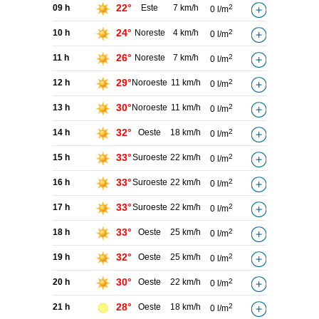
22°
09 h
Este
7 km/h
2
0 l/m
24°
10 h
Noreste
4 km/h
2
0 l/m
26°
11 h
Noreste
7 km/h
2
0 l/m
29°
12 h
Noroeste
11 km/h
2
0 l/m
30°
13 h
Noroeste
11 km/h
2
0 l/m
32°
14 h
Oeste
18 km/h
2
0 l/m
33°
15 h
Suroeste
22 km/h
2
0 l/m
33°
16 h
Suroeste
22 km/h
2
0 l/m
33°
17 h
Suroeste
22 km/h
2
0 l/m
33°
18 h
Oeste
25 km/h
2
0 l/m
32°
19 h
Oeste
25 km/h
2
0 l/m
30°
20 h
Oeste
22 km/h
2
0 l/m
28°
21 h
Oeste
18 km/h
2
0 l/m