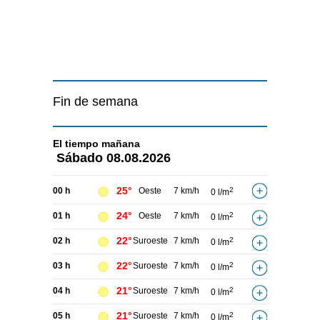
Fin de semana
El tiempo
mañana
Sábado
08.08.2026
25°
00 h
Oeste
7 km/h
2
0 l/m
24°
01 h
Oeste
7 km/h
2
0 l/m
22°
02 h
Suroeste
7 km/h
2
0 l/m
22°
03 h
Suroeste
7 km/h
2
0 l/m
21°
04 h
Suroeste
7 km/h
2
0 l/m
21°
05 h
Suroeste
7 km/h
2
0 l/m