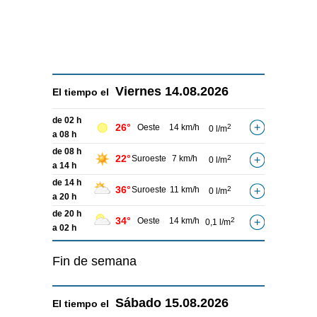
Viernes
14.08.2026
El tiempo el
de 02 h
26°
Oeste
14 km/h
2
0 l/m
a 08 h
de 08 h
22°
Suroeste
7 km/h
2
0 l/m
a 14 h
de 14 h
36°
Suroeste
11 km/h
2
0 l/m
a 20 h
de 20 h
34°
Oeste
14 km/h
2
0,1 l/m
a 02 h
Fin de semana
Sábado
15.08.2026
El tiempo el