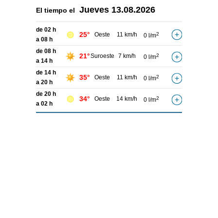
Jueves
13.08.2026
El tiempo el
de 02 h
25°
Oeste
11 km/h
2
0 l/m
a 08 h
de 08 h
21°
Suroeste
7 km/h
2
0 l/m
a 14 h
de 14 h
35°
Oeste
11 km/h
2
0 l/m
a 20 h
de 20 h
34°
Oeste
14 km/h
2
0 l/m
a 02 h