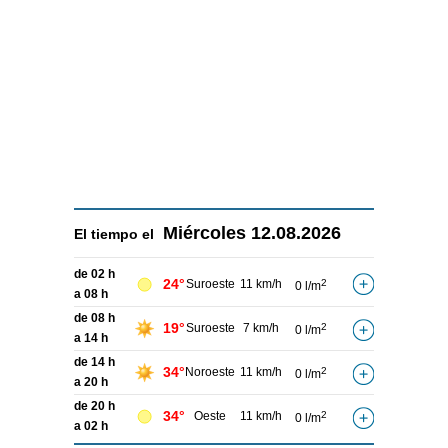
Miércoles
12.08.2026
El tiempo el
de 02 h
24°
Suroeste
11 km/h
2
0 l/m
a 08 h
de 08 h
19°
Suroeste
7 km/h
2
0 l/m
a 14 h
de 14 h
34°
Noroeste
11 km/h
2
0 l/m
a 20 h
de 20 h
34°
Oeste
11 km/h
2
0 l/m
a 02 h