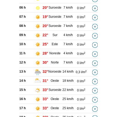
20°
06 h
Suroeste
7 km/h
2
0 l/m
19°
07 h
Suroeste
7 km/h
2
0 l/m
20°
08 h
Suroeste
7 km/h
2
0 l/m
22°
09 h
Sur
4 km/h
2
0 l/m
25°
10 h
Este
7 km/h
2
0 l/m
28°
11 h
Noreste
4 km/h
2
0 l/m
30°
12 h
Norte
7 km/h
2
0 l/m
32°
13 h
Noroeste
14 km/h
2
0,3 l/m
31°
14 h
Oeste
18 km/h
2
0 l/m
33°
15 h
Suroeste
22 km/h
2
0 l/m
33°
16 h
Oeste
25 km/h
2
0 l/m
33°
17 h
Oeste
25 km/h
2
0 l/m
2