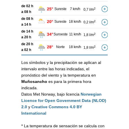
de 02 h
25°
Sureste
7 km/h
2
0,7 l/m
a 08 h
de 08 h
20°
Sureste
18 km/h
2
0,2 l/m
a 14 h
de 14 h
34°
Suroeste
11 km/h
2
1,8 l/m
a 20 h
de 20 h
28°
Norte
18 km/h
2
1,8 l/m
a 02 h
Los símbolos y la precipitación se aplican al
intervalo entre las horas indicadas, el
pronóstico del viento y la temperatura en
Muñosancho
es para la primera hora
indicada.
Datos Met Norway, bajo licencia
Norwegian
Licence for Open Government Data (NLOD)
2.0
y
Creative Commons 4.0 BY
International
* La temperatura de sensación se calcula con