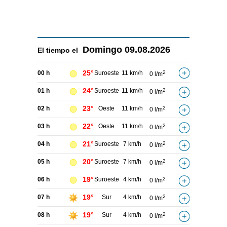
Domingo
09.08.2026
El tiempo el
25°
00 h
Suroeste
11 km/h
2
0 l/m
24°
01 h
Suroeste
11 km/h
2
0 l/m
23°
02 h
Oeste
11 km/h
2
0 l/m
22°
03 h
Oeste
11 km/h
2
0 l/m
21°
04 h
Suroeste
7 km/h
2
0 l/m
20°
05 h
Suroeste
7 km/h
2
0 l/m
19°
06 h
Suroeste
4 km/h
2
0 l/m
19°
07 h
Sur
4 km/h
2
0 l/m
19°
08 h
Sur
4 km/h
2
0 l/m