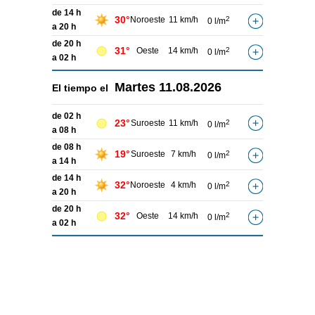
de 14 h
30°
Noroeste
11 km/h
2
0 l/m
a 20 h
de 20 h
31°
Oeste
14 km/h
2
0 l/m
a 02 h
Martes
11.08.2026
El tiempo el
de 02 h
23°
Suroeste
11 km/h
2
0 l/m
a 08 h
de 08 h
19°
Suroeste
7 km/h
2
0 l/m
a 14 h
de 14 h
32°
Noroeste
4 km/h
2
0 l/m
a 20 h
de 20 h
32°
Oeste
14 km/h
2
0 l/m
a 02 h