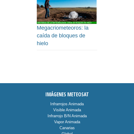
Megacriometeoros: la
caída de bloques de
hielo
IMÁGENES METEOSAT
Infrarrojos Animada
Visible Animada
Infrarrojo B/N Animada
Vapor Animada
Canarias
Global