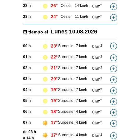
26°
22 h
Oeste
14 km/h
2
0 l/m
24°
23 h
Oeste
11 km/h
2
0 l/m
Lunes
10.08.2026
El tiempo el
23°
00 h
Suroeste
7 km/h
2
0 l/m
22°
01 h
Suroeste
7 km/h
2
0 l/m
21°
02 h
Suroeste
7 km/h
2
0 l/m
20°
03 h
Suroeste
7 km/h
2
0 l/m
19°
04 h
Suroeste
7 km/h
2
0 l/m
19°
05 h
Suroeste
7 km/h
2
0 l/m
18°
06 h
Suroeste
4 km/h
2
0 l/m
17°
07 h
Suroeste
4 km/h
2
0 l/m
de 08 h
17°
Suroeste
4 km/h
2
0 l/m
a 14 h