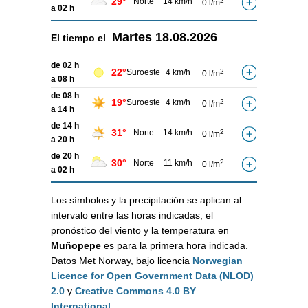
29°
Norte
14 km/h
2
0 l/m
a 02 h
Martes
18.08.2026
El tiempo el
de 02 h
22°
Suroeste
4 km/h
2
0 l/m
a 08 h
de 08 h
19°
Suroeste
4 km/h
2
0 l/m
a 14 h
de 14 h
31°
Norte
14 km/h
2
0 l/m
a 20 h
de 20 h
30°
Norte
11 km/h
2
0 l/m
a 02 h
Los símbolos y la precipitación se aplican al
intervalo entre las horas indicadas, el
pronóstico del viento y la temperatura en
Muñopepe
es para la primera hora indicada.
Datos Met Norway, bajo licencia
Norwegian
Licence for Open Government Data (NLOD)
2.0
y
Creative Commons 4.0 BY
International