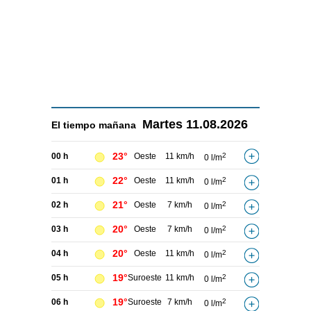
Martes
11.08.2026
El tiempo
mañana
23°
00 h
Oeste
11 km/h
2
0 l/m
22°
01 h
Oeste
11 km/h
2
0 l/m
21°
02 h
Oeste
7 km/h
2
0 l/m
20°
03 h
Oeste
7 km/h
2
0 l/m
20°
04 h
Oeste
11 km/h
2
0 l/m
19°
05 h
Suroeste
11 km/h
2
0 l/m
19°
06 h
Suroeste
7 km/h
2
0 l/m