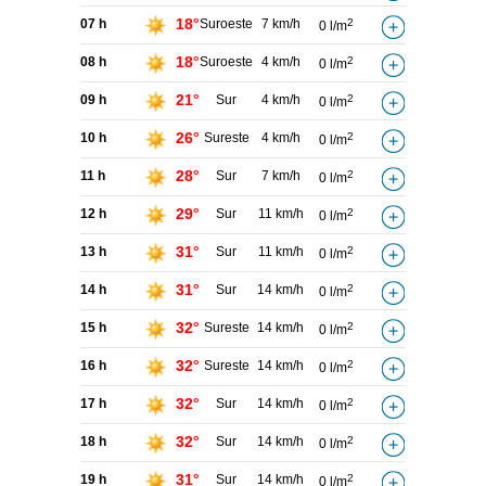
18°
07 h
Suroeste
7 km/h
2
0 l/m
18°
08 h
Suroeste
4 km/h
2
0 l/m
21°
09 h
Sur
4 km/h
2
0 l/m
26°
10 h
Sureste
4 km/h
2
0 l/m
28°
11 h
Sur
7 km/h
2
0 l/m
29°
12 h
Sur
11 km/h
2
0 l/m
31°
13 h
Sur
11 km/h
2
0 l/m
31°
14 h
Sur
14 km/h
2
0 l/m
32°
15 h
Sureste
14 km/h
2
0 l/m
32°
16 h
Sureste
14 km/h
2
0 l/m
32°
17 h
Sur
14 km/h
2
0 l/m
32°
18 h
Sur
14 km/h
2
0 l/m
31°
19 h
Sur
14 km/h
2
0 l/m