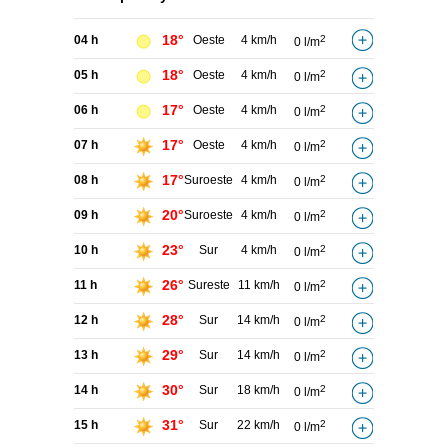
18°
04 h
Oeste
4 km/h
2
0 l/m
18°
05 h
Oeste
4 km/h
2
0 l/m
17°
06 h
Oeste
4 km/h
2
0 l/m
17°
07 h
Oeste
4 km/h
2
0 l/m
17°
08 h
Suroeste
4 km/h
2
0 l/m
20°
09 h
Suroeste
4 km/h
2
0 l/m
23°
10 h
Sur
4 km/h
2
0 l/m
26°
11 h
Sureste
11 km/h
2
0 l/m
28°
12 h
Sur
14 km/h
2
0 l/m
29°
13 h
Sur
14 km/h
2
0 l/m
30°
14 h
Sur
18 km/h
2
0 l/m
31°
15 h
Sur
22 km/h
2
0 l/m