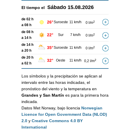
Sábado
15.08.2026
El tiempo el
de 02 h
26°
Suroeste
11 km/h
2
0 l/m
a 08 h
de 08 h
22°
Sur
7 km/h
2
0 l/m
a 14 h
de 14 h
35°
Suroeste
11 km/h
2
0 l/m
a 20 h
de 20 h
32°
Oeste
11 km/h
2
0,2 l/m
a 02 h
Los símbolos y la precipitación se aplican al
intervalo entre las horas indicadas, el
pronóstico del viento y la temperatura en
Grandes y San Martín
es para la primera hora
indicada.
Datos Met Norway, bajo licencia
Norwegian
Licence for Open Government Data (NLOD)
2.0
y
Creative Commons 4.0 BY
International