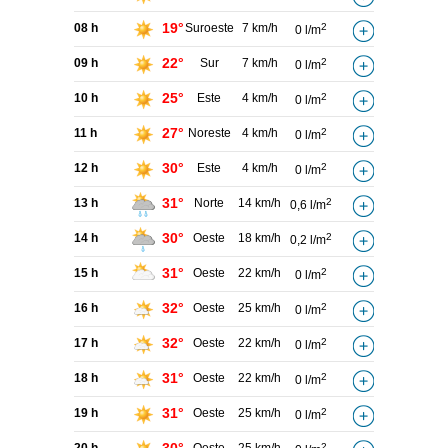
19°
08 h
Suroeste
7 km/h
2
0 l/m
22°
09 h
Sur
7 km/h
2
0 l/m
25°
10 h
Este
4 km/h
2
0 l/m
27°
11 h
Noreste
4 km/h
2
0 l/m
30°
12 h
Este
4 km/h
2
0 l/m
31°
13 h
Norte
14 km/h
2
0,6 l/m
30°
14 h
Oeste
18 km/h
2
0,2 l/m
31°
15 h
Oeste
22 km/h
2
0 l/m
32°
16 h
Oeste
25 km/h
2
0 l/m
32°
17 h
Oeste
22 km/h
2
0 l/m
31°
18 h
Oeste
22 km/h
2
0 l/m
31°
19 h
Oeste
25 km/h
2
0 l/m
2