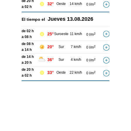
de 20 h
32°
Oeste
14 km/h
2
0 l/m
a 02 h
Jueves
13.08.2026
El tiempo el
de 02 h
25°
Suroeste
11 km/h
2
0 l/m
a 08 h
de 08 h
20°
Sur
7 km/h
2
0 l/m
a 14 h
de 14 h
36°
Sur
4 km/h
2
0 l/m
a 20 h
de 20 h
33°
Oeste
22 km/h
2
0 l/m
a 02 h