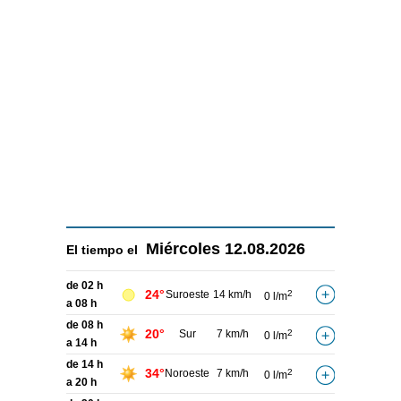
Miércoles
12.08.2026
El tiempo el
de 02 h
24°
Suroeste
14 km/h
2
0 l/m
a 08 h
de 08 h
20°
Sur
7 km/h
2
0 l/m
a 14 h
de 14 h
34°
Noroeste
7 km/h
2
0 l/m
a 20 h