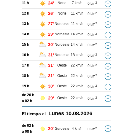
24°
11 h
Norte
7 km/h
2
0 l/m
26°
12 h
Norte
11 km/h
2
0 l/m
27°
13 h
Noroeste
11 km/h
2
0 l/m
29°
14 h
Noroeste
14 km/h
2
0 l/m
30°
15 h
Noroeste
14 km/h
2
0 l/m
31°
16 h
Noroeste
18 km/h
2
0 l/m
31°
17 h
Oeste
22 km/h
2
0 l/m
31°
18 h
Oeste
22 km/h
2
0 l/m
30°
19 h
Oeste
22 km/h
2
0 l/m
de 20 h
29°
Oeste
22 km/h
2
0 l/m
a 02 h
Lunes
10.08.2026
El tiempo el
de 02 h
20°
Suroeste
4 km/h
2
0 l/m
a 08 h