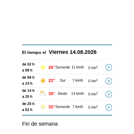
Viernes
14.08.2026
El tiempo el
de 02 h
26°
Suroeste
11 km/h
2
0 l/m
a 08 h
de 08 h
22°
Sur
7 km/h
2
0 l/m
a 14 h
de 14 h
35°
Oeste
14 km/h
2
0 l/m
a 20 h
de 20 h
32°
Suroeste
7 km/h
2
0 l/m
a 02 h
Fin de semana