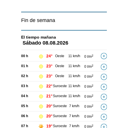
Fin de semana
El tiempo
mañana
Sábado
08.08.2026
24°
00 h
Oeste
11 km/h
2
0 l/m
23°
01 h
Oeste
11 km/h
2
0 l/m
23°
02 h
Oeste
11 km/h
2
0 l/m
22°
03 h
Suroeste
11 km/h
2
0 l/m
21°
04 h
Suroeste
11 km/h
2
0 l/m
20°
05 h
Suroeste
7 km/h
2
0 l/m
20°
06 h
Suroeste
7 km/h
2
0 l/m
19°
07 h
Suroeste
7 km/h
2
0 l/m