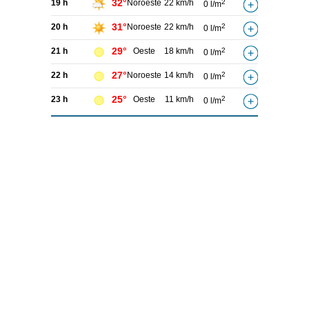
32°
19 h
Noroeste
22 km/h
2
0 l/m
31°
20 h
Noroeste
22 km/h
2
0 l/m
29°
21 h
Oeste
18 km/h
2
0 l/m
27°
22 h
Noroeste
14 km/h
2
0 l/m
25°
23 h
Oeste
11 km/h
2
0 l/m