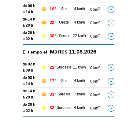
de 08 h
18°
Sur
4 km/h
2
0 l/m
a 14 h
de 14 h
32°
Oeste
4 km/h
2
0 l/m
a 20 h
de 20 h
30°
Oeste
22 km/h
2
0 l/m
a 02 h
Martes
11.08.2026
El tiempo el
de 02 h
22°
Suroeste
11 km/h
2
0 l/m
a 08 h
de 08 h
17°
Sur
4 km/h
2
0 l/m
a 14 h
de 14 h
33°
Sureste
7 km/h
2
0 l/m
a 20 h
de 20 h
33°
Suroeste
4 km/h
2
0 l/m
a 02 h