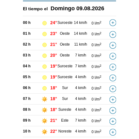
Domingo
09.08.2026
El tiempo el
24°
00 h
Suroeste
14 km/h
2
0 l/m
23°
01 h
Oeste
14 km/h
2
0 l/m
21°
02 h
Oeste
11 km/h
2
0 l/m
20°
03 h
Oeste
7 km/h
2
0 l/m
19°
04 h
Suroeste
7 km/h
2
0 l/m
19°
05 h
Suroeste
4 km/h
2
0 l/m
18°
06 h
Sur
4 km/h
2
0 l/m
18°
07 h
Sur
4 km/h
2
0 l/m
18°
08 h
Sureste
4 km/h
2
0 l/m
21°
09 h
Este
7 km/h
2
0 l/m
22°
10 h
Noreste
4 km/h
2
0 l/m