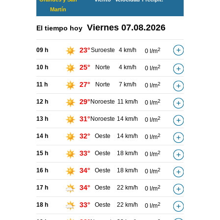
Martín
Viernes
07.08.2026
El tiempo hoy
23°
09 h
Suroeste
4 km/h
2
0 l/m
25°
10 h
Norte
4 km/h
2
0 l/m
27°
11 h
Norte
7 km/h
2
0 l/m
29°
12 h
Noroeste
11 km/h
2
0 l/m
31°
13 h
Noroeste
14 km/h
2
0 l/m
32°
14 h
Oeste
14 km/h
2
0 l/m
33°
15 h
Oeste
18 km/h
2
0 l/m
34°
16 h
Oeste
18 km/h
2
0 l/m
34°
17 h
Oeste
22 km/h
2
0 l/m
33°
18 h
Oeste
22 km/h
2
0 l/m