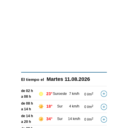
Martes
11.08.2026
El tiempo el
de 02 h
23°
Suroeste
7 km/h
2
0 l/m
a 08 h
de 08 h
18°
Sur
4 km/h
2
0 l/m
a 14 h
de 14 h
34°
Sur
14 km/h
2
0 l/m
a 20 h