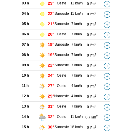
23°
03 h
Oeste
11 km/h
2
0 l/m
22°
04 h
Suroeste
11 km/h
2
0 l/m
21°
05 h
Suroeste
7 km/h
2
0 l/m
20°
06 h
Oeste
7 km/h
2
0 l/m
19°
07 h
Suroeste
7 km/h
2
0 l/m
19°
08 h
Suroeste
7 km/h
2
0 l/m
22°
09 h
Suroeste
7 km/h
2
0 l/m
24°
10 h
Oeste
7 km/h
2
0 l/m
27°
11 h
Oeste
4 km/h
2
0 l/m
29°
12 h
Noroeste
4 km/h
2
0 l/m
31°
13 h
Oeste
7 km/h
2
0 l/m
32°
14 h
Oeste
11 km/h
2
0,7 l/m
30°
15 h
Suroeste
18 km/h
2
0 l/m