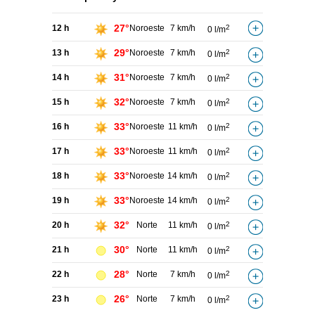
27°
12 h
Noroeste
7 km/h
2
0 l/m
29°
13 h
Noroeste
7 km/h
2
0 l/m
31°
14 h
Noroeste
7 km/h
2
0 l/m
32°
15 h
Noroeste
7 km/h
2
0 l/m
33°
16 h
Noroeste
11 km/h
2
0 l/m
33°
17 h
Noroeste
11 km/h
2
0 l/m
33°
18 h
Noroeste
14 km/h
2
0 l/m
33°
19 h
Noroeste
14 km/h
2
0 l/m
32°
20 h
Norte
11 km/h
2
0 l/m
30°
21 h
Norte
11 km/h
2
0 l/m
28°
22 h
Norte
7 km/h
2
0 l/m
26°
23 h
Norte
7 km/h
2
0 l/m