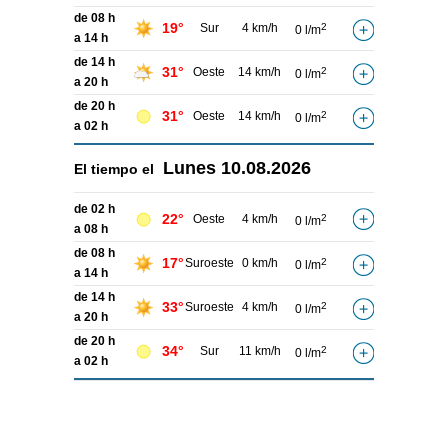
de 08 h
19°
Sur
4 km/h
2
0 l/m
a 14 h
de 14 h
31°
Oeste
14 km/h
2
0 l/m
a 20 h
de 20 h
31°
Oeste
14 km/h
2
0 l/m
a 02 h
Lunes
10.08.2026
El tiempo el
de 02 h
22°
Oeste
4 km/h
2
0 l/m
a 08 h
de 08 h
17°
Suroeste
0 km/h
2
0 l/m
a 14 h
de 14 h
33°
Suroeste
4 km/h
2
0 l/m
a 20 h
de 20 h
34°
Sur
11 km/h
2
0 l/m
a 02 h