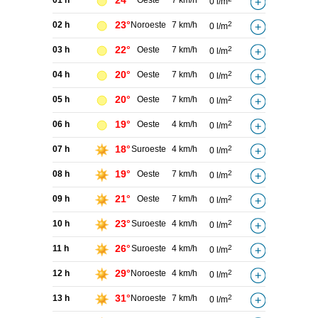
24°
01 h
Oeste
7 km/h
0 l/m
23°
02 h
Noroeste
7 km/h
2
0 l/m
22°
03 h
Oeste
7 km/h
2
0 l/m
20°
04 h
Oeste
7 km/h
2
0 l/m
20°
05 h
Oeste
7 km/h
2
0 l/m
19°
06 h
Oeste
4 km/h
2
0 l/m
18°
07 h
Suroeste
4 km/h
2
0 l/m
19°
08 h
Oeste
7 km/h
2
0 l/m
21°
09 h
Oeste
7 km/h
2
0 l/m
23°
10 h
Suroeste
4 km/h
2
0 l/m
26°
11 h
Suroeste
4 km/h
2
0 l/m
29°
12 h
Noroeste
4 km/h
2
0 l/m
31°
13 h
Noroeste
7 km/h
2
0 l/m