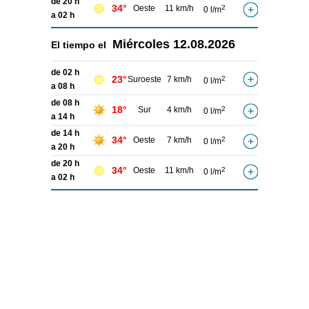
de 20 h
34°
Oeste
11 km/h
2
0 l/m
a 02 h
Miércoles
12.08.2026
El tiempo el
de 02 h
23°
Suroeste
7 km/h
2
0 l/m
a 08 h
de 08 h
18°
Sur
4 km/h
2
0 l/m
a 14 h
de 14 h
34°
Oeste
7 km/h
2
0 l/m
a 20 h
de 20 h
34°
Oeste
11 km/h
2
0 l/m
a 02 h