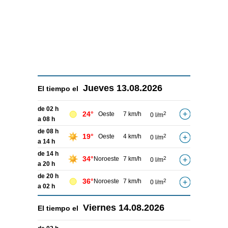
Jueves
13.08.2026
El tiempo el
de 02 h
24°
Oeste
7 km/h
2
0 l/m
a 08 h
de 08 h
19°
Oeste
4 km/h
2
0 l/m
a 14 h
de 14 h
34°
Noroeste
7 km/h
2
0 l/m
a 20 h
de 20 h
36°
Noroeste
7 km/h
2
0 l/m
a 02 h
Viernes
14.08.2026
El tiempo el