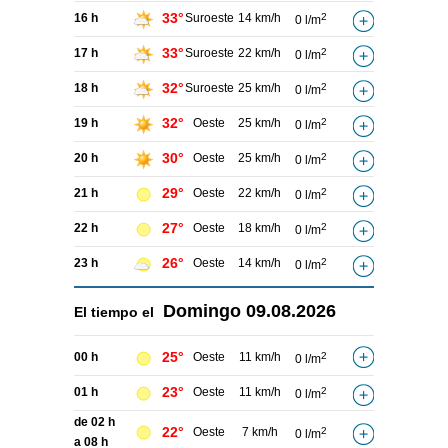
33°
16 h
Suroeste
14 km/h
2
0 l/m
33°
17 h
Suroeste
22 km/h
2
0 l/m
32°
18 h
Suroeste
25 km/h
2
0 l/m
32°
19 h
Oeste
25 km/h
2
0 l/m
30°
20 h
Oeste
25 km/h
2
0 l/m
29°
21 h
Oeste
22 km/h
2
0 l/m
27°
22 h
Oeste
18 km/h
2
0 l/m
26°
23 h
Oeste
14 km/h
2
0 l/m
Domingo
09.08.2026
El tiempo el
25°
00 h
Oeste
11 km/h
2
0 l/m
23°
01 h
Oeste
11 km/h
2
0 l/m
de 02 h
22°
Oeste
7 km/h
2
0 l/m
a 08 h