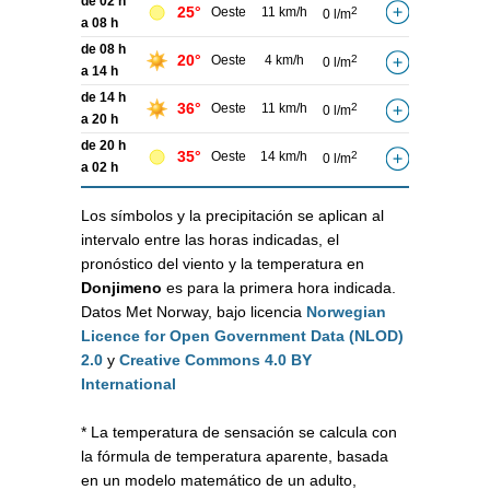
de 02 h
25°
Oeste
11 km/h
2
0 l/m
a 08 h
de 08 h
20°
Oeste
4 km/h
2
0 l/m
a 14 h
de 14 h
36°
Oeste
11 km/h
2
0 l/m
a 20 h
de 20 h
35°
Oeste
14 km/h
2
0 l/m
a 02 h
Los símbolos y la precipitación se aplican al
intervalo entre las horas indicadas, el
pronóstico del viento y la temperatura en
Donjimeno
es para la primera hora indicada.
Datos Met Norway, bajo licencia
Norwegian
Licence for Open Government Data (NLOD)
2.0
y
Creative Commons 4.0 BY
International
* La temperatura de sensación se calcula con
la fórmula de temperatura aparente, basada
en un modelo matemático de un adulto,