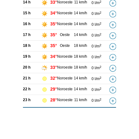
33°
14 h
Noroeste
11 km/h
2
0 l/m
34°
15 h
Noroeste
14 km/h
2
0 l/m
35°
16 h
Noroeste
14 km/h
2
0 l/m
35°
17 h
Oeste
14 km/h
2
0 l/m
35°
18 h
Oeste
18 km/h
2
0 l/m
34°
19 h
Noroeste
18 km/h
2
0 l/m
33°
20 h
Noroeste
18 km/h
2
0 l/m
32°
21 h
Noroeste
14 km/h
2
0 l/m
29°
22 h
Noroeste
14 km/h
2
0 l/m
28°
23 h
Noroeste
11 km/h
2
0 l/m