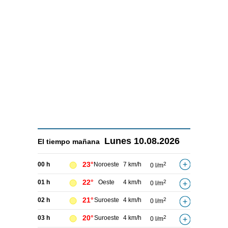
Lunes
10.08.2026
El tiempo
mañana
23°
00 h
Noroeste
7 km/h
2
0 l/m
22°
01 h
Oeste
4 km/h
2
0 l/m
21°
02 h
Suroeste
4 km/h
2
0 l/m
20°
03 h
Suroeste
4 km/h
2
0 l/m