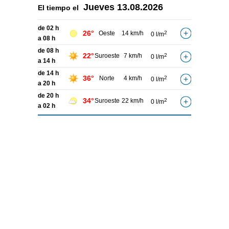
Jueves
13.08.2026
El tiempo el
de 02 h
26°
Oeste
14 km/h
2
0 l/m
a 08 h
de 08 h
22°
Suroeste
7 km/h
2
0 l/m
a 14 h
de 14 h
36°
Norte
4 km/h
2
0 l/m
a 20 h
de 20 h
34°
Suroeste
22 km/h
2
0 l/m
a 02 h