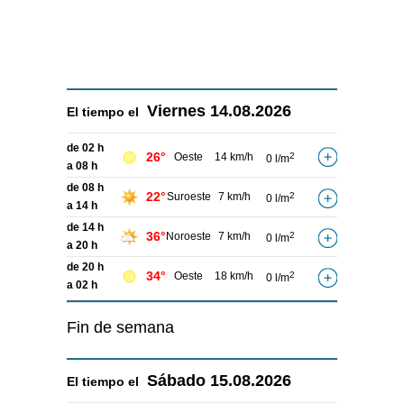
Viernes
14.08.2026
El tiempo el
de 02 h
26°
Oeste
14 km/h
2
0 l/m
a 08 h
de 08 h
22°
Suroeste
7 km/h
2
0 l/m
a 14 h
de 14 h
36°
Noroeste
7 km/h
2
0 l/m
a 20 h
de 20 h
34°
Oeste
18 km/h
2
0 l/m
a 02 h
Fin de semana
Sábado
15.08.2026
El tiempo el