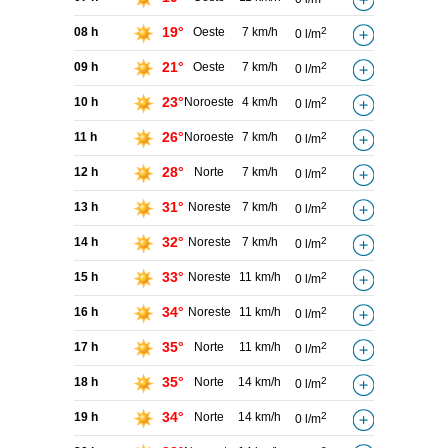
19°
08 h
Oeste
7 km/h
2
0 l/m
21°
09 h
Oeste
7 km/h
2
0 l/m
23°
10 h
Noroeste
4 km/h
2
0 l/m
26°
11 h
Noroeste
7 km/h
2
0 l/m
28°
12 h
Norte
7 km/h
2
0 l/m
31°
13 h
Noreste
7 km/h
2
0 l/m
32°
14 h
Noreste
7 km/h
2
0 l/m
33°
15 h
Noreste
11 km/h
2
0 l/m
34°
16 h
Noreste
11 km/h
2
0 l/m
35°
17 h
Norte
11 km/h
2
0 l/m
35°
18 h
Norte
14 km/h
2
0 l/m
34°
19 h
Norte
14 km/h
2
0 l/m