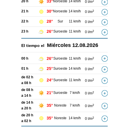
33°
20 h
Noroeste
14 km/h
2
0 l/m
30°
21 h
Noroeste
14 km/h
2
0 l/m
28°
22 h
Sur
11 km/h
2
0 l/m
26°
23 h
Suroeste
11 km/h
2
0 l/m
Miércoles
12.08.2026
El tiempo el
26°
00 h
Suroeste
11 km/h
2
0 l/m
25°
01 h
Suroeste
14 km/h
2
0 l/m
de 02 h
24°
Suroeste
11 km/h
2
0 l/m
a 08 h
de 08 h
21°
Suroeste
7 km/h
2
0 l/m
a 14 h
de 14 h
35°
Noreste
7 km/h
2
0 l/m
a 20 h
de 20 h
35°
Noreste
14 km/h
2
0 l/m
a 02 h