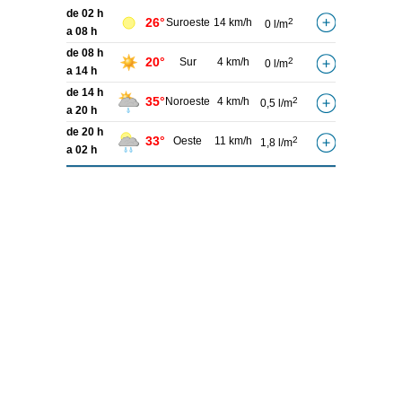
de 02 h
26°
Suroeste
14 km/h
2
0 l/m
a 08 h
de 08 h
20°
Sur
4 km/h
2
0 l/m
a 14 h
de 14 h
35°
Noroeste
4 km/h
2
0,5 l/m
a 20 h
de 20 h
33°
Oeste
11 km/h
2
1,8 l/m
a 02 h