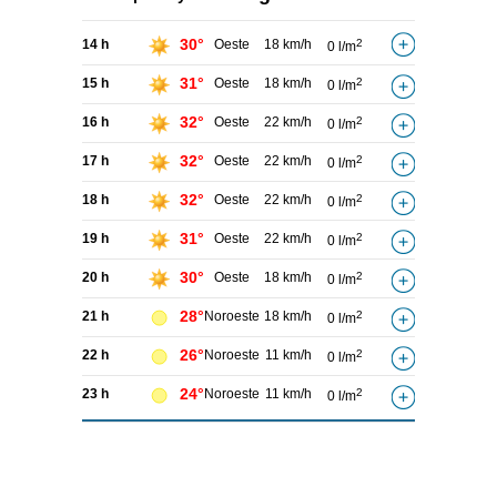
30°
14 h
Oeste
18 km/h
2
0 l/m
31°
15 h
Oeste
18 km/h
2
0 l/m
32°
16 h
Oeste
22 km/h
2
0 l/m
32°
17 h
Oeste
22 km/h
2
0 l/m
32°
18 h
Oeste
22 km/h
2
0 l/m
31°
19 h
Oeste
22 km/h
2
0 l/m
30°
20 h
Oeste
18 km/h
2
0 l/m
28°
21 h
Noroeste
18 km/h
2
0 l/m
26°
22 h
Noroeste
11 km/h
2
0 l/m
24°
23 h
Noroeste
11 km/h
2
0 l/m