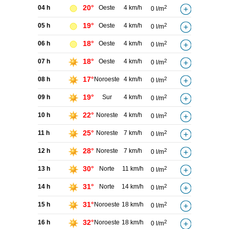
20°
04 h
Oeste
4 km/h
2
0 l/m
19°
05 h
Oeste
4 km/h
2
0 l/m
18°
06 h
Oeste
4 km/h
2
0 l/m
18°
07 h
Oeste
4 km/h
2
0 l/m
17°
08 h
Noroeste
4 km/h
2
0 l/m
19°
09 h
Sur
4 km/h
2
0 l/m
22°
10 h
Noreste
4 km/h
2
0 l/m
25°
11 h
Noreste
7 km/h
2
0 l/m
28°
12 h
Noreste
7 km/h
2
0 l/m
30°
13 h
Norte
11 km/h
2
0 l/m
31°
14 h
Norte
14 km/h
2
0 l/m
31°
15 h
Noroeste
18 km/h
2
0 l/m
32°
16 h
Noroeste
18 km/h
2
0 l/m