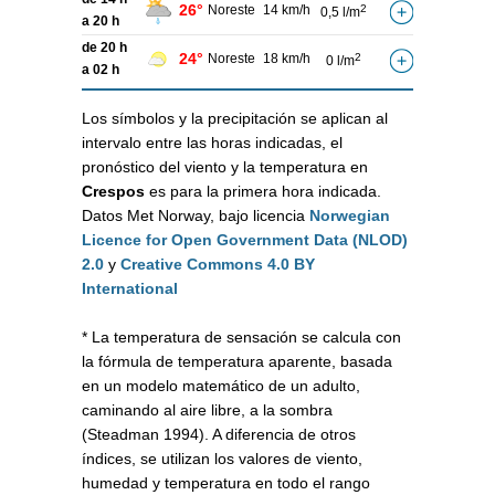
26°
Noreste
14 km/h
2
0,5 l/m
a 20 h
de 20 h
24°
Noreste
18 km/h
2
0 l/m
a 02 h
Los símbolos y la precipitación se aplican al
intervalo entre las horas indicadas, el
pronóstico del viento y la temperatura en
Crespos
es para la primera hora indicada.
Datos Met Norway, bajo licencia
Norwegian
Licence for Open Government Data (NLOD)
2.0
y
Creative Commons 4.0 BY
International
* La temperatura de sensación se calcula con
la fórmula de temperatura aparente, basada
en un modelo matemático de un adulto,
caminando al aire libre, a la sombra
(Steadman 1994). A diferencia de otros
índices, se utilizan los valores de viento,
humedad y temperatura en todo el rango