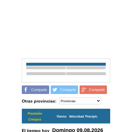
Comparte
Comparte
Comparte
Otras provincias:
Previsión
Viento
Velocidad
Precipit.
Crespos
Domingo
09.08.2026
El tiempo hoy