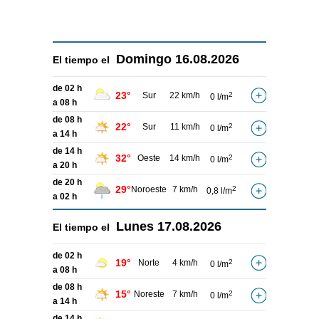
Domingo
16.08.2026
El tiempo el
de 02 h
23°
Sur
22 km/h
2
0 l/m
a 08 h
de 08 h
22°
Sur
11 km/h
2
0 l/m
a 14 h
de 14 h
32°
Oeste
14 km/h
2
0 l/m
a 20 h
de 20 h
29°
Noroeste
7 km/h
2
0,8 l/m
a 02 h
Lunes
17.08.2026
El tiempo el
de 02 h
19°
Norte
4 km/h
2
0 l/m
a 08 h
de 08 h
15°
Noreste
7 km/h
2
0 l/m
a 14 h
de 14 h