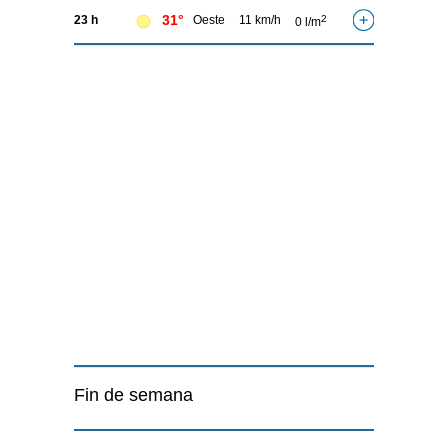
31°
23 h
Oeste
11 km/h
2
0 l/m
Fin de semana