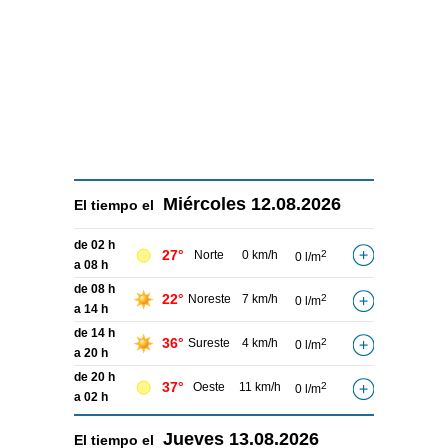
Miércoles
12.08.2026
El tiempo el
de 02 h
27°
Norte
0 km/h
2
0 l/m
a 08 h
de 08 h
22°
Noreste
7 km/h
2
0 l/m
a 14 h
de 14 h
36°
Sureste
4 km/h
2
0 l/m
a 20 h
de 20 h
37°
Oeste
11 km/h
2
0 l/m
a 02 h
Jueves
13.08.2026
El tiempo el