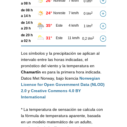
26°
Noreste
7 km/h
2
0 l/m
a 08 h
de 08 h
24°
Noreste
7 km/h
2
0 l/m
a 14 h
de 14 h
35°
Este
4 km/h
2
1 l/m
a 20 h
de 20 h
31°
Este
11 km/h
2
0,2 l/m
a 02 h
Los símbolos y la precipitación se aplican al
intervalo entre las horas indicadas, el
pronóstico del viento y la temperatura en
Chamartín
es para la primera hora indicada.
Datos Met Norway, bajo licencia
Norwegian
Licence for Open Government Data (NLOD)
2.0
y
Creative Commons 4.0 BY
International
* La temperatura de sensación se calcula con
la fórmula de temperatura aparente, basada
en un modelo matemático de un adulto,