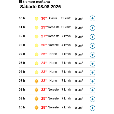
El tiempo
mañana
Sábado
08.08.2026
30°
00 h
Oeste
11 km/h
2
0 l/m
29°
01 h
Noroeste
11 km/h
2
0 l/m
27°
02 h
Noroeste
7 km/h
2
0 l/m
26°
03 h
Noreste
4 km/h
2
0 l/m
25°
04 h
Norte
7 km/h
2
0 l/m
24°
05 h
Norte
7 km/h
2
0 l/m
23°
06 h
Norte
7 km/h
2
0 l/m
22°
07 h
Norte
7 km/h
2
0 l/m
22°
08 h
Noreste
7 km/h
2
0 l/m
25°
09 h
Noreste
7 km/h
2
0 l/m
28°
10 h
Noreste
7 km/h
2
0 l/m