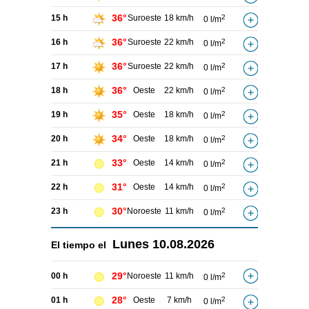
36°
15 h
Suroeste
18 km/h
2
0 l/m
36°
16 h
Suroeste
22 km/h
2
0 l/m
36°
17 h
Suroeste
22 km/h
2
0 l/m
36°
18 h
Oeste
22 km/h
2
0 l/m
35°
19 h
Oeste
18 km/h
2
0 l/m
34°
20 h
Oeste
18 km/h
2
0 l/m
33°
21 h
Oeste
14 km/h
2
0 l/m
31°
22 h
Oeste
14 km/h
2
0 l/m
30°
23 h
Noroeste
11 km/h
2
0 l/m
Lunes
10.08.2026
El tiempo el
29°
00 h
Noroeste
11 km/h
2
0 l/m
28°
01 h
Oeste
7 km/h
2
0 l/m