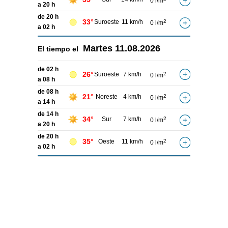
0 l/m
a 20 h
de 20 h
33°
Suroeste
11 km/h
2
0 l/m
a 02 h
Martes
11.08.2026
El tiempo el
de 02 h
26°
Suroeste
7 km/h
2
0 l/m
a 08 h
de 08 h
21°
Noreste
4 km/h
2
0 l/m
a 14 h
de 14 h
34°
Sur
7 km/h
2
0 l/m
a 20 h
de 20 h
35°
Oeste
11 km/h
2
0 l/m
a 02 h