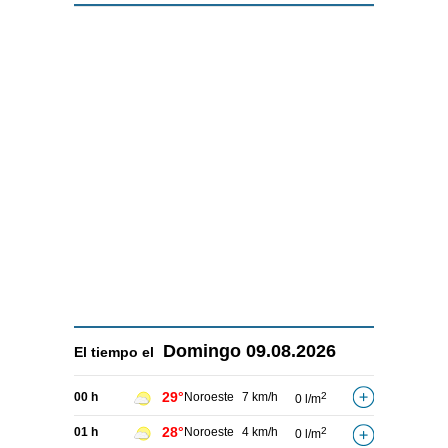
Domingo
09.08.2026
El tiempo el
29°
00 h
Noroeste
7 km/h
2
0 l/m
28°
01 h
Noroeste
4 km/h
2
0 l/m