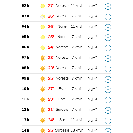
27°
02 h
Noreste
11 km/h
2
0 l/m
26°
03 h
Noreste
7 km/h
2
0 l/m
26°
04 h
Norte
11 km/h
2
0 l/m
25°
05 h
Norte
7 km/h
2
0 l/m
24°
06 h
Noreste
7 km/h
2
0 l/m
23°
07 h
Noreste
7 km/h
2
0 l/m
23°
08 h
Noreste
7 km/h
2
0 l/m
25°
09 h
Noreste
7 km/h
2
0 l/m
27°
10 h
Este
7 km/h
2
0 l/m
29°
11 h
Este
7 km/h
2
0 l/m
31°
12 h
Sureste
7 km/h
2
0 l/m
34°
13 h
Sur
11 km/h
2
0 l/m
35°
14 h
Suroeste
18 km/h
2
0 l/m