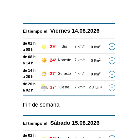
Viernes
14.08.2026
El tiempo el
de 02 h
29°
Sur
7 km/h
2
0 l/m
a 08 h
de 08 h
24°
Noreste
7 km/h
2
0 l/m
a 14 h
de 14 h
37°
Sureste
4 km/h
2
0 l/m
a 20 h
de 20 h
37°
Oeste
7 km/h
2
0,8 l/m
a 02 h
Fin de semana
Sábado
15.08.2026
El tiempo el
de 02 h