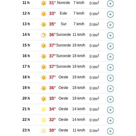
31°
11 h
Noreste
7 km/h
2
0 l/m
33°
12 h
Este
7 km/h
2
0 l/m
35°
13 h
Sur
7 km/h
2
0 l/m
36°
14 h
Suroeste
11 km/h
2
0 l/m
37°
15 h
Suroeste
18 km/h
2
0 l/m
37°
16 h
Suroeste
18 km/h
2
0 l/m
37°
17 h
Suroeste
18 km/h
2
0 l/m
37°
18 h
Oeste
18 km/h
2
0 l/m
36°
19 h
Oeste
18 km/h
2
0 l/m
35°
20 h
Oeste
18 km/h
2
0 l/m
34°
21 h
Oeste
14 km/h
2
0 l/m
32°
22 h
Oeste
14 km/h
2
0 l/m
30°
23 h
Oeste
11 km/h
2
0 l/m