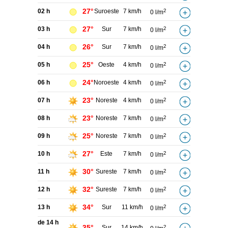
27°
02 h
Suroeste
7 km/h
2
0 l/m
27°
03 h
Sur
7 km/h
2
0 l/m
26°
04 h
Sur
7 km/h
2
0 l/m
25°
05 h
Oeste
4 km/h
2
0 l/m
24°
06 h
Noroeste
4 km/h
2
0 l/m
23°
07 h
Noreste
4 km/h
2
0 l/m
23°
08 h
Noreste
7 km/h
2
0 l/m
25°
09 h
Noreste
7 km/h
2
0 l/m
27°
10 h
Este
7 km/h
2
0 l/m
30°
11 h
Sureste
7 km/h
2
0 l/m
32°
12 h
Sureste
7 km/h
2
0 l/m
34°
13 h
Sur
11 km/h
2
0 l/m
de 14 h
35°
Sur
14 km/h
2