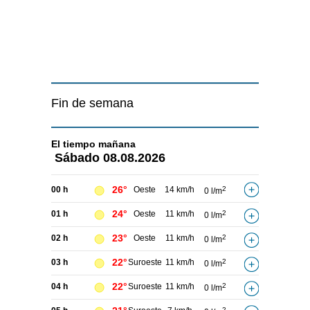
Fin de semana
El tiempo
mañana
Sábado
08.08.2026
26°
00 h
Oeste
14 km/h
2
0 l/m
24°
01 h
Oeste
11 km/h
2
0 l/m
23°
02 h
Oeste
11 km/h
2
0 l/m
22°
03 h
Suroeste
11 km/h
2
0 l/m
22°
04 h
Suroeste
11 km/h
2
0 l/m
2