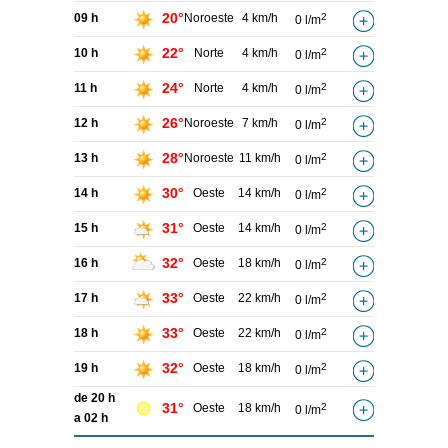
20°
09 h
Noroeste
4 km/h
2
0 l/m
22°
10 h
Norte
4 km/h
2
0 l/m
24°
11 h
Norte
4 km/h
2
0 l/m
26°
12 h
Noroeste
7 km/h
2
0 l/m
28°
13 h
Noroeste
11 km/h
2
0 l/m
30°
14 h
Oeste
14 km/h
2
0 l/m
31°
15 h
Oeste
14 km/h
2
0 l/m
32°
16 h
Oeste
18 km/h
2
0 l/m
33°
17 h
Oeste
22 km/h
2
0 l/m
33°
18 h
Oeste
22 km/h
2
0 l/m
32°
19 h
Oeste
18 km/h
2
0 l/m
de 20 h
31°
Oeste
18 km/h
2
0 l/m
a 02 h