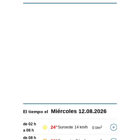
Miércoles
12.08.2026
El tiempo el
de 02 h
24°
Suroeste
14 km/h
2
0 l/m
a 08 h
de 08 h