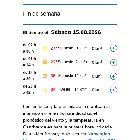
Fin de semana
Sábado
15.08.2026
El tiempo el
de 02 h
27°
Suroeste
11 km/h
2
0 l/m
a 08 h
de 08 h
22°
Suroeste
7 km/h
2
0 l/m
a 14 h
de 14 h
36°
Suroeste
14 km/h
2
0 l/m
a 20 h
de 20 h
34°
Oeste
14 km/h
2
0 l/m
a 02 h
Los símbolos y la precipitación se aplican al
intervalo entre las horas indicadas, el
pronóstico del viento y la temperatura en
Cantiveros
es para la primera hora indicada.
Datos Met Norway, bajo licencia
Norwegian