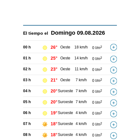
Domingo
09.08.2026
El tiempo el
26°
00 h
Oeste
18 km/h
2
0 l/m
25°
01 h
Oeste
14 km/h
2
0 l/m
23°
02 h
Oeste
11 km/h
2
0 l/m
21°
03 h
Oeste
7 km/h
2
0 l/m
20°
04 h
Suroeste
7 km/h
2
0 l/m
20°
05 h
Suroeste
7 km/h
2
0 l/m
19°
06 h
Suroeste
4 km/h
2
0 l/m
18°
07 h
Suroeste
4 km/h
2
0 l/m
18°
08 h
Suroeste
4 km/h
2
0 l/m