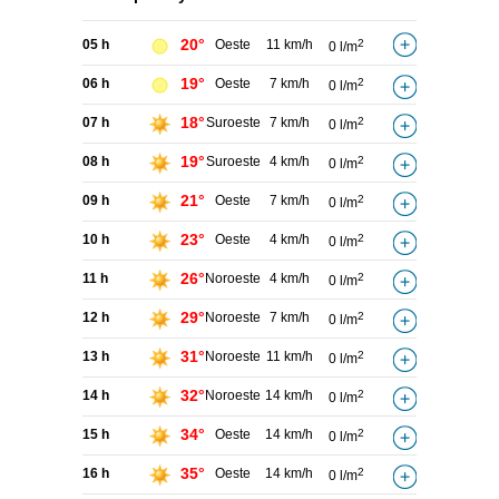
20°
05 h
Oeste
11 km/h
2
0 l/m
19°
06 h
Oeste
7 km/h
2
0 l/m
18°
07 h
Suroeste
7 km/h
2
0 l/m
19°
08 h
Suroeste
4 km/h
2
0 l/m
21°
09 h
Oeste
7 km/h
2
0 l/m
23°
10 h
Oeste
4 km/h
2
0 l/m
26°
11 h
Noroeste
4 km/h
2
0 l/m
29°
12 h
Noroeste
7 km/h
2
0 l/m
31°
13 h
Noroeste
11 km/h
2
0 l/m
32°
14 h
Noroeste
14 km/h
2
0 l/m
34°
15 h
Oeste
14 km/h
2
0 l/m
35°
16 h
Oeste
14 km/h
2
0 l/m