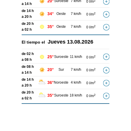
20°
Suroeste
7 km/h
2
0 l/m
a 14 h
de 14 h
34°
Oeste
7 km/h
2
0 l/m
a 20 h
de 20 h
35°
Oeste
7 km/h
2
0 l/m
a 02 h
Jueves
13.08.2026
El tiempo el
de 02 h
25°
Suroeste
11 km/h
2
0 l/m
a 08 h
de 08 h
20°
Sur
7 km/h
2
0 l/m
a 14 h
de 14 h
36°
Noroeste
4 km/h
2
0 l/m
a 20 h
de 20 h
35°
Suroeste
18 km/h
2
0 l/m
a 02 h