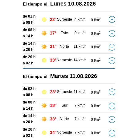
Lunes
10.08.2026
El tiempo el
de 02 h
22°
Suroeste
4 km/h
2
0 l/m
a 08 h
de 08 h
17°
Este
0 km/h
2
0 l/m
a 14 h
de 14 h
31°
Norte
11 km/h
2
0 l/m
a 20 h
de 20 h
33°
Noroeste
14 km/h
2
0 l/m
a 02 h
Martes
11.08.2026
El tiempo el
de 02 h
23°
Suroeste
11 km/h
2
0 l/m
a 08 h
de 08 h
18°
Sur
7 km/h
2
0 l/m
a 14 h
de 14 h
33°
Norte
7 km/h
2
0 l/m
a 20 h
de 20 h
34°
Noroeste
7 km/h
2
0 l/m
a 02 h