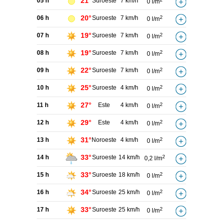
21°
05 h
Suroeste
7 km/h
0 l/m
20°
06 h
Suroeste
7 km/h
2
0 l/m
19°
07 h
Suroeste
7 km/h
2
0 l/m
19°
08 h
Suroeste
7 km/h
2
0 l/m
22°
09 h
Suroeste
7 km/h
2
0 l/m
25°
10 h
Suroeste
4 km/h
2
0 l/m
27°
11 h
Este
4 km/h
2
0 l/m
29°
12 h
Este
4 km/h
2
0 l/m
31°
13 h
Noroeste
4 km/h
2
0 l/m
33°
14 h
Suroeste
14 km/h
2
0,2 l/m
33°
15 h
Suroeste
18 km/h
2
0 l/m
34°
16 h
Suroeste
25 km/h
2
0 l/m
33°
17 h
Suroeste
25 km/h
2
0 l/m