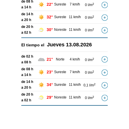
de 08 h
22°
Sureste
7 km/h
2
0 l/m
a 14 h
de 14 h
32°
Sureste
11 km/h
2
0 l/m
a 20 h
de 20 h
30°
Noreste
11 km/h
2
0 l/m
a 02 h
Jueves
13.08.2026
El tiempo el
de 02 h
21°
Norte
4 km/h
2
0 l/m
a 08 h
de 08 h
23°
Sureste
7 km/h
2
0 l/m
a 14 h
de 14 h
34°
Sureste
11 km/h
2
0,1 l/m
a 20 h
de 20 h
29°
Noreste
11 km/h
2
0 l/m
a 02 h