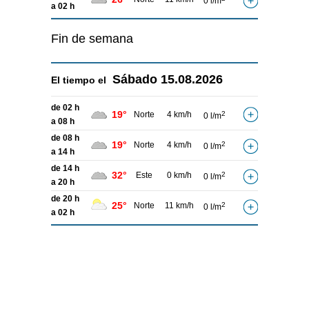
0 l/m
a 02 h
Fin de semana
Sábado
15.08.2026
El tiempo el
de 02 h
19°
Norte
4 km/h
2
0 l/m
a 08 h
de 08 h
19°
Norte
4 km/h
2
0 l/m
a 14 h
de 14 h
32°
Este
0 km/h
2
0 l/m
a 20 h
de 20 h
25°
Norte
11 km/h
2
0 l/m
a 02 h