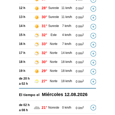
28°
12 h
Sureste
11 km/h
2
0 l/m
30°
13 h
Sureste
11 km/h
2
0 l/m
31°
14 h
Sureste
7 km/h
2
0 l/m
32°
15 h
Este
4 km/h
2
0 l/m
33°
16 h
Norte
7 km/h
2
0 l/m
32°
17 h
Norte
14 km/h
2
0 l/m
30°
18 h
Norte
18 km/h
2
0 l/m
29°
19 h
Norte
18 km/h
2
0 l/m
de 20 h
27°
Norte
18 km/h
2
0 l/m
a 02 h
Miércoles
12.08.2026
El tiempo el
de 02 h
21°
Noreste
0 km/h
2
0 l/m
a 08 h