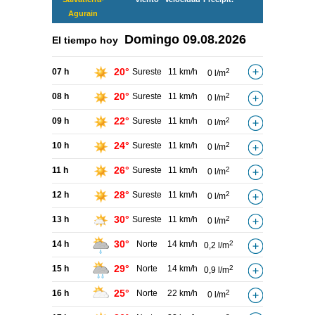
Agurain
Domingo
09.08.2026
El tiempo hoy
20°
07 h
Sureste
11 km/h
2
0 l/m
20°
08 h
Sureste
11 km/h
2
0 l/m
22°
09 h
Sureste
11 km/h
2
0 l/m
24°
10 h
Sureste
11 km/h
2
0 l/m
26°
11 h
Sureste
11 km/h
2
0 l/m
28°
12 h
Sureste
11 km/h
2
0 l/m
30°
13 h
Sureste
11 km/h
2
0 l/m
30°
14 h
Norte
14 km/h
2
0,2 l/m
29°
15 h
Norte
14 km/h
2
0,9 l/m
25°
16 h
Norte
22 km/h
2
0 l/m