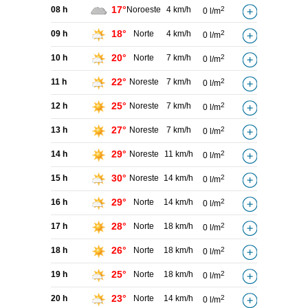
17°
08 h
Noroeste
4 km/h
2
0 l/m
18°
09 h
Norte
4 km/h
2
0 l/m
20°
10 h
Norte
7 km/h
2
0 l/m
22°
11 h
Noreste
7 km/h
2
0 l/m
25°
12 h
Noreste
7 km/h
2
0 l/m
27°
13 h
Noreste
7 km/h
2
0 l/m
29°
14 h
Noreste
11 km/h
2
0 l/m
30°
15 h
Noreste
14 km/h
2
0 l/m
29°
16 h
Norte
14 km/h
2
0 l/m
28°
17 h
Norte
18 km/h
2
0 l/m
26°
18 h
Norte
18 km/h
2
0 l/m
25°
19 h
Norte
18 km/h
2
0 l/m
23°
20 h
Norte
14 km/h
2
0 l/m