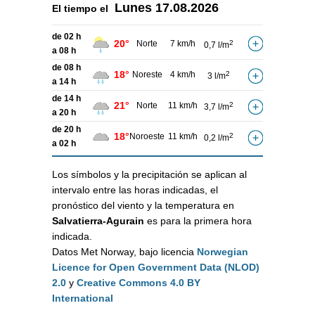
Lunes
17.08.2026
El tiempo el
de 02 h
20°
Norte
7 km/h
2
0,7 l/m
a 08 h
de 08 h
18°
Noreste
4 km/h
2
3 l/m
a 14 h
de 14 h
21°
Norte
11 km/h
2
3,7 l/m
a 20 h
de 20 h
18°
Noroeste
11 km/h
2
0,2 l/m
a 02 h
Los símbolos y la precipitación se aplican al
intervalo entre las horas indicadas, el
pronóstico del viento y la temperatura en
Salvatierra-Agurain
es para la primera hora
indicada.
Datos Met Norway, bajo licencia
Norwegian
Licence for Open Government Data (NLOD)
2.0
y
Creative Commons 4.0 BY
International