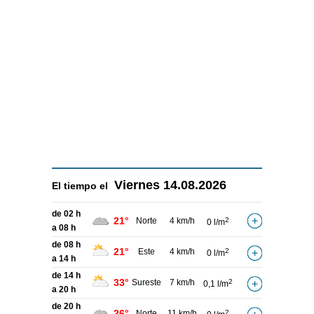
Viernes
14.08.2026
El tiempo el
de 02 h
21°
Norte
4 km/h
2
0 l/m
a 08 h
de 08 h
21°
Este
4 km/h
2
0 l/m
a 14 h
de 14 h
33°
Sureste
7 km/h
2
0,1 l/m
a 20 h
de 20 h
26°
Norte
11 km/h
2