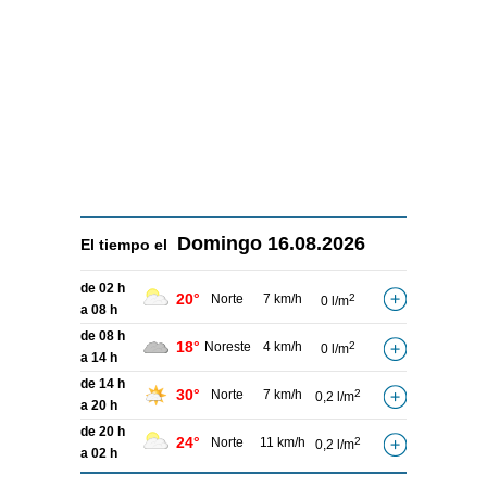
Domingo
16.08.2026
El tiempo el
de 02 h
20°
Norte
7 km/h
2
0 l/m
a 08 h
de 08 h
18°
Noreste
4 km/h
2
0 l/m
a 14 h
de 14 h
30°
Norte
7 km/h
2
0,2 l/m
a 20 h
de 20 h
24°
Norte
11 km/h
2
0,2 l/m
a 02 h