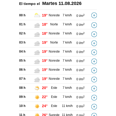
Martes
11.08.2026
El tiempo el
19°
00 h
Noreste
7 km/h
2
0 l/m
18°
01 h
Norte
7 km/h
2
0 l/m
18°
02 h
Noreste
7 km/h
2
0 l/m
19°
03 h
Norte
7 km/h
2
0 l/m
19°
04 h
Noreste
7 km/h
2
0 l/m
19°
05 h
Noreste
7 km/h
2
0 l/m
19°
06 h
Noreste
7 km/h
2
0 l/m
19°
07 h
Noreste
7 km/h
2
0 l/m
20°
08 h
Este
7 km/h
2
0 l/m
22°
09 h
Este
7 km/h
2
0 l/m
24°
10 h
Este
11 km/h
2
0 l/m
26°
11 h
Sureste
11 km/h
2
0 l/m