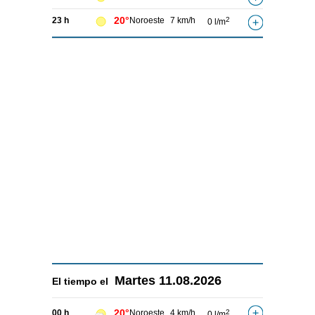
20°
23 h
Noroeste
7 km/h
2
0 l/m
Martes
11.08.2026
El tiempo el
20°
00 h
Noroeste
4 km/h
2
0 l/m