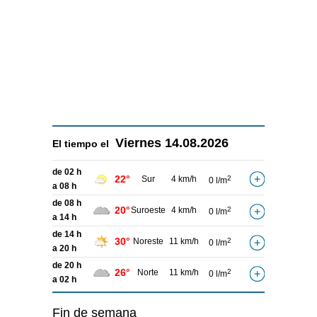
Viernes
14.08.2026
El tiempo el
de 02 h
22°
Sur
4 km/h
2
0 l/m
a 08 h
de 08 h
20°
Suroeste
4 km/h
2
0 l/m
a 14 h
de 14 h
30°
Noreste
11 km/h
2
0 l/m
a 20 h
de 20 h
26°
Norte
11 km/h
2
0 l/m
a 02 h
Fin de semana