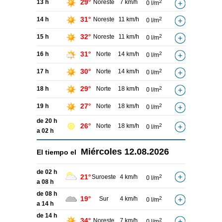
29°
13 h
Noreste
7 km/h
2
0 l/m
31°
14 h
Noreste
11 km/h
2
0 l/m
32°
15 h
Noreste
11 km/h
2
0 l/m
31°
16 h
Norte
14 km/h
2
0 l/m
30°
17 h
Norte
14 km/h
2
0 l/m
29°
18 h
Norte
18 km/h
2
0 l/m
27°
19 h
Norte
18 km/h
2
0 l/m
de 20 h
26°
Norte
18 km/h
2
0 l/m
a 02 h
Miércoles
12.08.2026
El tiempo el
de 02 h
21°
Suroeste
4 km/h
2
0 l/m
a 08 h
de 08 h
19°
Sur
4 km/h
2
0 l/m
a 14 h
de 14 h
34°
Noreste
7 km/h
2
0 l/m