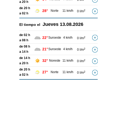
a 20 h
de 20 h
28°
Norte
11 km/h
2
0 l/m
a 02 h
Jueves
13.08.2026
El tiempo el
de 02 h
22°
Suroeste
4 km/h
2
0 l/m
a 08 h
de 08 h
21°
Suroeste
4 km/h
2
0 l/m
a 14 h
de 14 h
32°
Noreste
11 km/h
2
0 l/m
a 20 h
de 20 h
27°
Norte
11 km/h
2
0 l/m
a 02 h