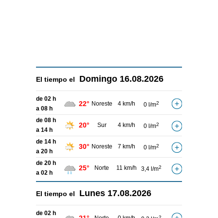
Domingo
16.08.2026
El tiempo el
de 02 h
22°
Noreste
4 km/h
2
0 l/m
a 08 h
de 08 h
20°
Sur
4 km/h
2
0 l/m
a 14 h
de 14 h
30°
Noreste
7 km/h
2
0 l/m
a 20 h
de 20 h
25°
Norte
11 km/h
2
3,4 l/m
a 02 h
Lunes
17.08.2026
El tiempo el
de 02 h
2