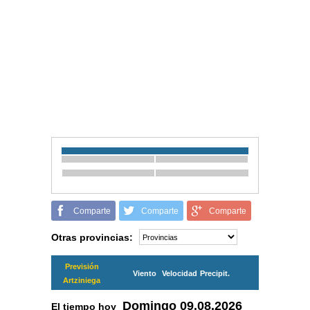
Comparte
Comparte
Comparte
Otras provincias:
Previsión
Viento
Velocidad
Precipit.
Artziniega
Domingo
09.08.2026
El tiempo hoy