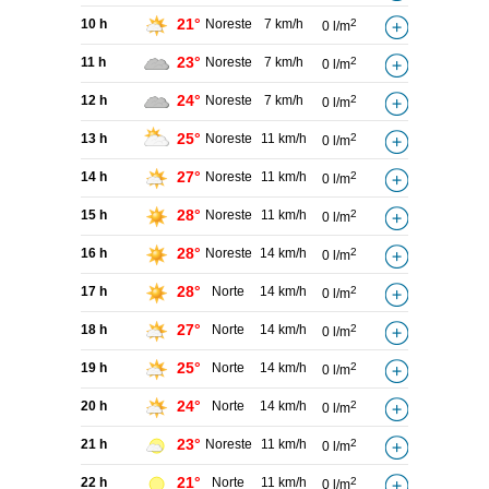
21°
10 h
Noreste
7 km/h
2
0 l/m
23°
11 h
Noreste
7 km/h
2
0 l/m
24°
12 h
Noreste
7 km/h
2
0 l/m
25°
13 h
Noreste
11 km/h
2
0 l/m
27°
14 h
Noreste
11 km/h
2
0 l/m
28°
15 h
Noreste
11 km/h
2
0 l/m
28°
16 h
Noreste
14 km/h
2
0 l/m
28°
17 h
Norte
14 km/h
2
0 l/m
27°
18 h
Norte
14 km/h
2
0 l/m
25°
19 h
Norte
14 km/h
2
0 l/m
24°
20 h
Norte
14 km/h
2
0 l/m
23°
21 h
Noreste
11 km/h
2
0 l/m
21°
22 h
Norte
11 km/h
2
0 l/m