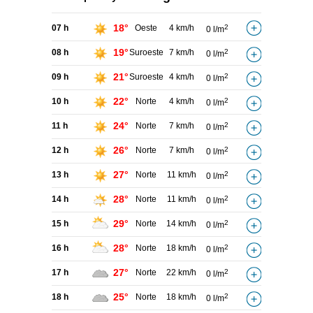
18°
07 h
Oeste
4 km/h
2
0 l/m
19°
08 h
Suroeste
7 km/h
2
0 l/m
21°
09 h
Suroeste
4 km/h
2
0 l/m
22°
10 h
Norte
4 km/h
2
0 l/m
24°
11 h
Norte
7 km/h
2
0 l/m
26°
12 h
Norte
7 km/h
2
0 l/m
27°
13 h
Norte
11 km/h
2
0 l/m
28°
14 h
Norte
11 km/h
2
0 l/m
29°
15 h
Norte
14 km/h
2
0 l/m
28°
16 h
Norte
18 km/h
2
0 l/m
27°
17 h
Norte
22 km/h
2
0 l/m
25°
18 h
Norte
18 km/h
2
0 l/m