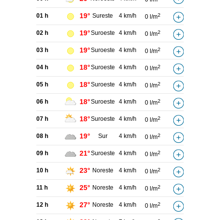
19°
01 h
Sureste
4 km/h
2
0 l/m
19°
02 h
Suroeste
4 km/h
2
0 l/m
19°
03 h
Suroeste
4 km/h
2
0 l/m
18°
04 h
Suroeste
4 km/h
2
0 l/m
18°
05 h
Suroeste
4 km/h
2
0 l/m
18°
06 h
Suroeste
4 km/h
2
0 l/m
18°
07 h
Suroeste
4 km/h
2
0 l/m
19°
08 h
Sur
4 km/h
2
0 l/m
21°
09 h
Suroeste
4 km/h
2
0 l/m
23°
10 h
Noreste
4 km/h
2
0 l/m
25°
11 h
Noreste
4 km/h
2
0 l/m
27°
12 h
Noreste
4 km/h
2
0 l/m