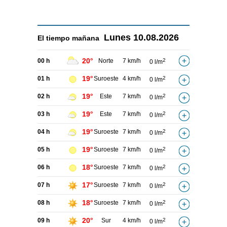
Lunes
10.08.2026
El tiempo
mañana
20°
00 h
Norte
7 km/h
2
0 l/m
19°
01 h
Suroeste
4 km/h
2
0 l/m
19°
02 h
Este
7 km/h
2
0 l/m
19°
03 h
Este
7 km/h
2
0 l/m
19°
04 h
Suroeste
7 km/h
2
0 l/m
19°
05 h
Suroeste
7 km/h
2
0 l/m
18°
06 h
Suroeste
7 km/h
2
0 l/m
17°
07 h
Suroeste
7 km/h
2
0 l/m
18°
08 h
Suroeste
7 km/h
2
0 l/m
20°
09 h
Sur
4 km/h
2
0 l/m