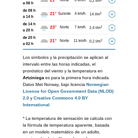
21°
Norte
0 km/h
0,2 l/m
a 08 h
de 08 h
21°
Sureste
4 km/h
2
14 l/m
a 14 h
de 14 h
23°
Norte
7 km/h
2
2,4 l/m
a 20 h
de 20 h
21°
Norte
11 km/h
2
0,2 l/m
a 02 h
Los símbolos y la precipitación se aplican al
intervalo entre las horas indicadas, el
pronóstico del viento y la temperatura en
Artziniega
es para la primera hora indicada.
Datos Met Norway, bajo licencia
Norwegian
Licence for Open Government Data (NLOD)
2.0
y
Creative Commons 4.0 BY
International
* La temperatura de sensación se calcula con
la fórmula de temperatura aparente, basada
en un modelo matemático de un adulto,