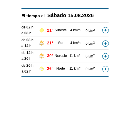
Sábado
15.08.2026
El tiempo el
de 02 h
21°
Sureste
4 km/h
2
0 l/m
a 08 h
de 08 h
21°
Sur
4 km/h
2
0 l/m
a 14 h
de 14 h
30°
Noreste
11 km/h
2
0 l/m
a 20 h
de 20 h
26°
Norte
11 km/h
2
0 l/m
a 02 h