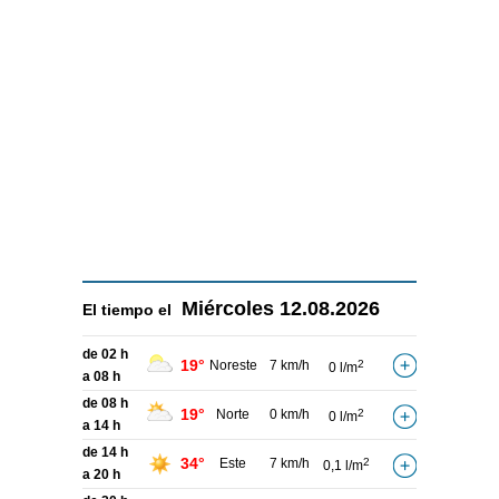
Miércoles
12.08.2026
El tiempo el
de 02 h
19°
Noreste
7 km/h
2
0 l/m
a 08 h
de 08 h
19°
Norte
0 km/h
2
0 l/m
a 14 h
de 14 h
34°
Este
7 km/h
2
0,1 l/m
a 20 h