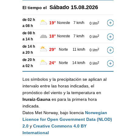
Sábado
15.08.2026
El tiempo el
de 02 h
19°
Noreste
7 km/h
2
0 l/m
a 08 h
de 08 h
18°
Noreste
7 km/h
2
0 l/m
a 14 h
de 14 h
29°
Norte
11 km/h
2
0 l/m
a 20 h
de 20 h
24°
Norte
14 km/h
2
0 l/m
a 02 h
Los símbolos y la precipitación se aplican al
intervalo entre las horas indicadas, el
pronóstico del viento y la temperatura en
Iruraiz-Gauna
es para la primera hora
indicada.
Datos Met Norway, bajo licencia
Norwegian
Licence for Open Government Data (NLOD)
2.0
y
Creative Commons 4.0 BY
International