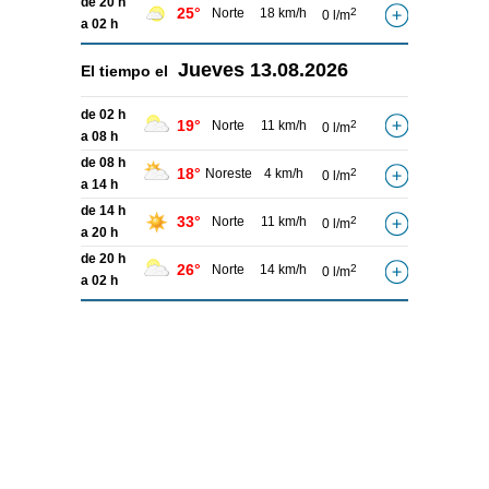
de 20 h
25°
Norte
18 km/h
2
0 l/m
a 02 h
Jueves
13.08.2026
El tiempo el
de 02 h
19°
Norte
11 km/h
2
0 l/m
a 08 h
de 08 h
18°
Noreste
4 km/h
2
0 l/m
a 14 h
de 14 h
33°
Norte
11 km/h
2
0 l/m
a 20 h
de 20 h
26°
Norte
14 km/h
2
0 l/m
a 02 h