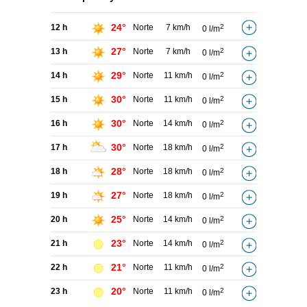
24°
12 h
Norte
7 km/h
2
0 l/m
27°
13 h
Norte
7 km/h
2
0 l/m
29°
14 h
Norte
11 km/h
2
0 l/m
30°
15 h
Norte
11 km/h
2
0 l/m
30°
16 h
Norte
14 km/h
2
0 l/m
30°
17 h
Norte
18 km/h
2
0 l/m
28°
18 h
Norte
18 km/h
2
0 l/m
27°
19 h
Norte
18 km/h
2
0 l/m
25°
20 h
Norte
14 km/h
2
0 l/m
23°
21 h
Norte
14 km/h
2
0 l/m
21°
22 h
Norte
11 km/h
2
0 l/m
20°
23 h
Norte
11 km/h
2
0 l/m