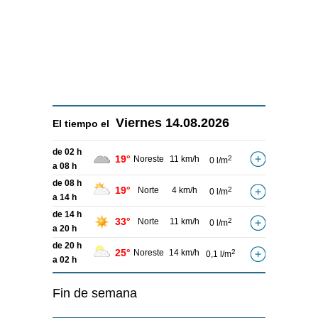
Viernes
14.08.2026
El tiempo el
de 02 h
19°
Noreste
11 km/h
2
0 l/m
a 08 h
de 08 h
19°
Norte
4 km/h
2
0 l/m
a 14 h
de 14 h
33°
Norte
11 km/h
2
0 l/m
a 20 h
de 20 h
25°
Noreste
14 km/h
2
0,1 l/m
a 02 h
Fin de semana