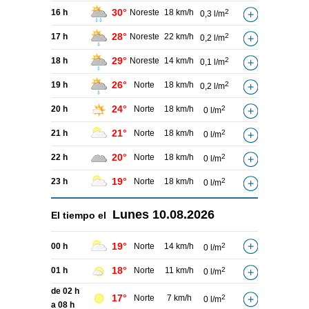
30°
16 h
Noreste
18 km/h
2
0,3 l/m
28°
17 h
Noreste
22 km/h
2
0,2 l/m
29°
18 h
Noreste
14 km/h
2
0,1 l/m
26°
19 h
Norte
18 km/h
2
0,2 l/m
24°
20 h
Norte
18 km/h
2
0 l/m
21°
21 h
Norte
18 km/h
2
0 l/m
20°
22 h
Norte
18 km/h
2
0 l/m
19°
23 h
Norte
18 km/h
2
0 l/m
Lunes
10.08.2026
El tiempo el
19°
00 h
Norte
14 km/h
2
0 l/m
18°
01 h
Norte
11 km/h
2
0 l/m
de 02 h
17°
Norte
7 km/h
2
0 l/m
a 08 h