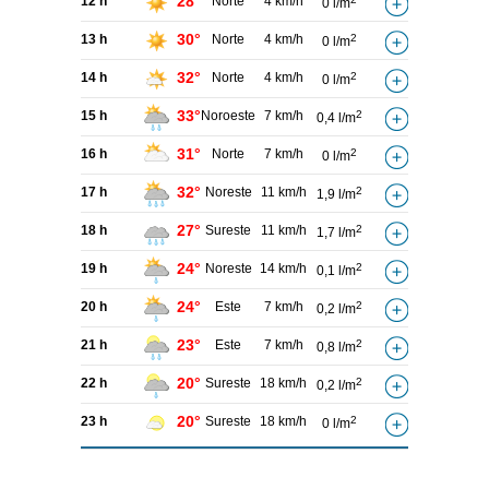
28°
12 h
Norte
4 km/h
0 l/m
30°
13 h
Norte
4 km/h
2
0 l/m
32°
14 h
Norte
4 km/h
2
0 l/m
33°
15 h
Noroeste
7 km/h
2
0,4 l/m
31°
16 h
Norte
7 km/h
2
0 l/m
32°
17 h
Noreste
11 km/h
2
1,9 l/m
27°
18 h
Sureste
11 km/h
2
1,7 l/m
24°
19 h
Noreste
14 km/h
2
0,1 l/m
24°
20 h
Este
7 km/h
2
0,2 l/m
23°
21 h
Este
7 km/h
2
0,8 l/m
20°
22 h
Sureste
18 km/h
2
0,2 l/m
20°
23 h
Sureste
18 km/h
2
0 l/m