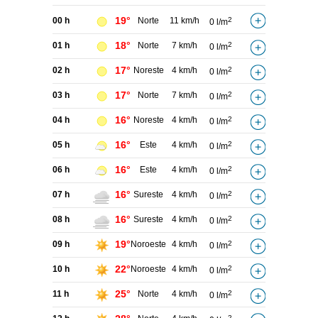
19°
00 h
Norte
11 km/h
2
0 l/m
18°
01 h
Norte
7 km/h
2
0 l/m
17°
02 h
Noreste
4 km/h
2
0 l/m
17°
03 h
Norte
7 km/h
2
0 l/m
16°
04 h
Noreste
4 km/h
2
0 l/m
16°
05 h
Este
4 km/h
2
0 l/m
16°
06 h
Este
4 km/h
2
0 l/m
16°
07 h
Sureste
4 km/h
2
0 l/m
16°
08 h
Sureste
4 km/h
2
0 l/m
19°
09 h
Noroeste
4 km/h
2
0 l/m
22°
10 h
Noroeste
4 km/h
2
0 l/m
25°
11 h
Norte
4 km/h
2
0 l/m
2