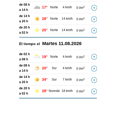
de 08 h
17°
Norte
4 km/h
2
0 l/m
a 14 h
de 14 h
28°
Norte
14 km/h
2
0 l/m
a 20 h
de 20 h
25°
Norte
14 km/h
2
0 l/m
a 02 h
Martes
11.08.2026
El tiempo el
de 02 h
19°
Norte
4 km/h
2
0 l/m
a 08 h
de 08 h
20°
Sur
4 km/h
2
0 l/m
a 14 h
de 14 h
34°
Sur
7 km/h
2
0 l/m
a 20 h
de 20 h
28°
Noreste
18 km/h
2
0 l/m
a 02 h