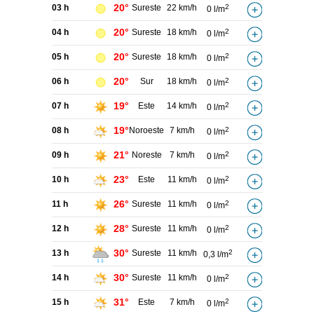
20°
03 h
Sureste
22 km/h
2
0 l/m
20°
04 h
Sureste
18 km/h
2
0 l/m
20°
05 h
Sureste
18 km/h
2
0 l/m
20°
06 h
Sur
18 km/h
2
0 l/m
19°
07 h
Este
14 km/h
2
0 l/m
19°
08 h
Noroeste
7 km/h
2
0 l/m
21°
09 h
Noreste
7 km/h
2
0 l/m
23°
10 h
Este
11 km/h
2
0 l/m
26°
11 h
Sureste
11 km/h
2
0 l/m
28°
12 h
Sureste
11 km/h
2
0 l/m
30°
13 h
Sureste
11 km/h
2
0,3 l/m
30°
14 h
Sureste
11 km/h
2
0 l/m
31°
15 h
Este
7 km/h
2
0 l/m