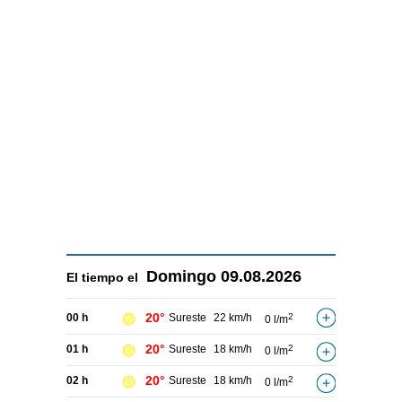
Domingo
09.08.2026
El tiempo el
20°
00 h
Sureste
22 km/h
2
0 l/m
20°
01 h
Sureste
18 km/h
2
0 l/m
20°
02 h
Sureste
18 km/h
2
0 l/m