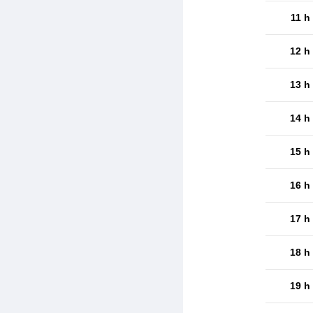
11 h
12 h
13 h
14 h
15 h
16 h
17 h
18 h
19 h