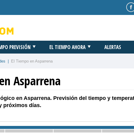
EMPO PREVISIÓN
EL TIEMPO AHORA
ALERTAS
des
|
El Tiempo en Asparrena
 en Asparrena
ógico en Asparrena. Previsión del tiempo y tempera
y próximos días.