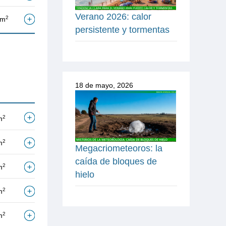
Verano 2026: calor
2
/m
persistente y tormentas
18 de mayo, 2026
2
m
2
m
Megacriometeoros: la
caída de bloques de
2
m
hielo
2
m
2
m