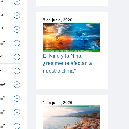
2
m
2
m
8 de junio, 2026
2
m
2
/m
El Niño y la Niña:
2
m
¿realmente afectan a
nuestro clima?
2
m
2
/m
2
/m
1 de junio, 2026
2
/m
2
/m