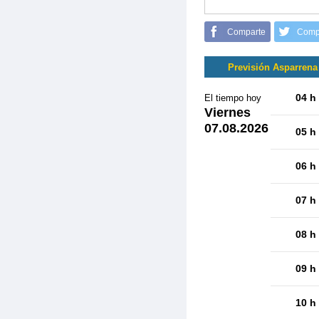
Comparte
Comp
Previsión Asparrena
04 h
El tiempo hoy
Viernes
07.08.2026
05 h
06 h
07 h
08 h
09 h
10 h