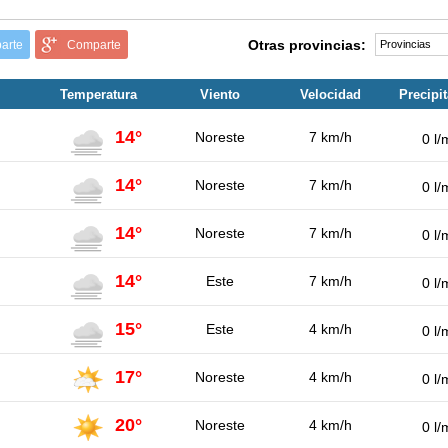
Otras provincias:
arte
Comparte
Temperatura
Viento
Velocidad
Precipi
14°
Noreste
7 km/h
0 l/
14°
Noreste
7 km/h
0 l/
14°
Noreste
7 km/h
0 l/
14°
Este
7 km/h
0 l/
15°
Este
4 km/h
0 l/
17°
Noreste
4 km/h
0 l/
20°
Noreste
4 km/h
0 l/