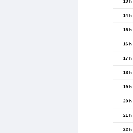
13 h
14 h
15 h
16 h
17 h
18 h
19 h
20 h
21 h
22 h