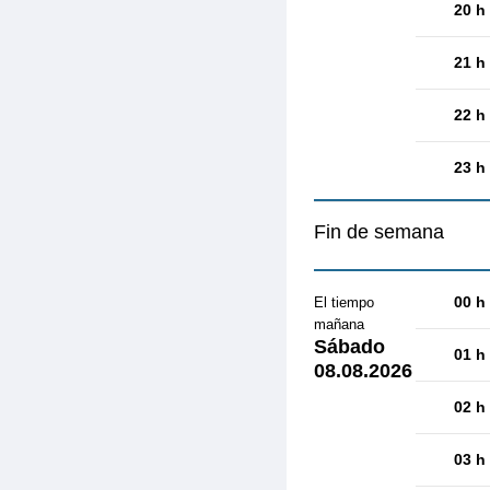
20 h
21 h
22 h
23 h
Fin de semana
00 h
El tiempo
mañana
Sábado
01 h
08.08.2026
02 h
03 h