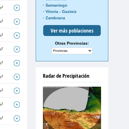
Samaniego
2
m
Vitoria - Gasteiz
Zambrana
2
m
Ver más poblaciones
2
m
Otras Provincias:
2
m
2
m
Radar de Precipitación
2
m
2
m
2
m
2
m