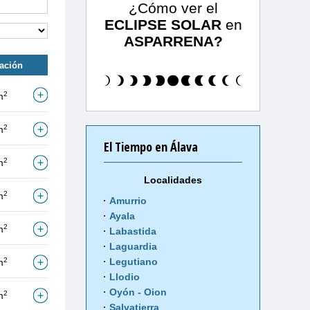
¿Cómo ver el
ECLIPSE SOLAR
en
ASPARRENA?
tación
2
m
2
m
El Tiempo en Álava
2
m
Localidades
2
m
Amurrio
Ayala
2
m
Labastida
Laguardia
2
Legutiano
m
Llodio
Oyón - Oion
2
m
Salvatierra