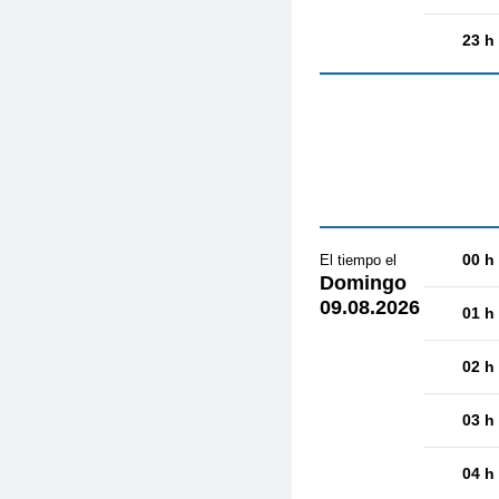
23 h
00 h
El tiempo el
Domingo
09.08.2026
01 h
02 h
03 h
04 h