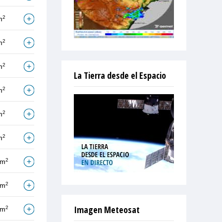
2
m
2
m
2
m
La Tierra desde el Espacio
2
m
2
m
2
m
2
/m
2
/m
Imagen Meteosat
2
/m