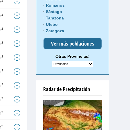
2
m
Romanos
Sástago
2
m
Tarazona
Utebo
2
m
Zaragoza
Ver más poblaciones
2
m
Otras Provincias:
2
m
2
m
2
m
Radar de Precipitación
2
m
2
m
2
m