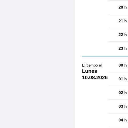
20 h
21 h
22 h
23 h
00 h
El tiempo el
Lunes
10.08.2026
01 h
02 h
03 h
04 h