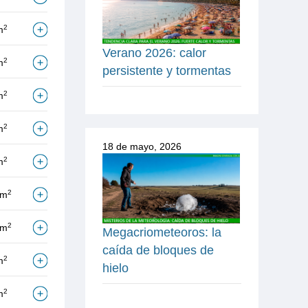
2
m
Verano 2026: calor
2
m
persistente y tormentas
2
m
2
m
18 de mayo, 2026
2
m
2
/m
2
/m
Megacriometeoros: la
caída de bloques de
2
m
hielo
2
m