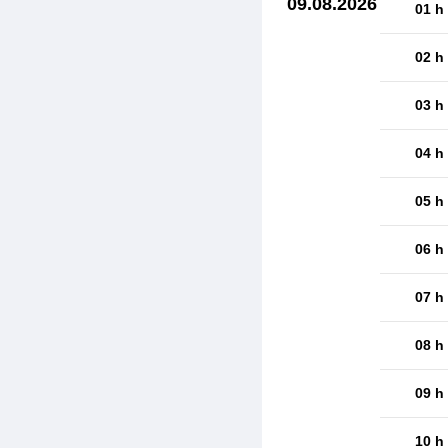
09.08.2026
01 h
02 h
03 h
04 h
05 h
06 h
07 h
08 h
09 h
10 h