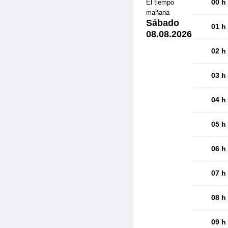
00 h
El tiempo
mañana
Sábado
01 h
08.08.2026
02 h
03 h
04 h
05 h
06 h
07 h
08 h
09 h