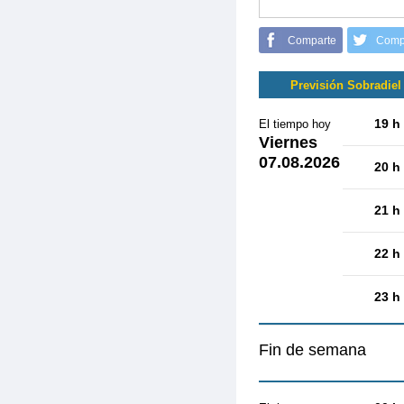
Comparte
Comp
Previsión Sobradiel
19 h
El tiempo hoy
Viernes
07.08.2026
20 h
21 h
22 h
23 h
Fin de semana