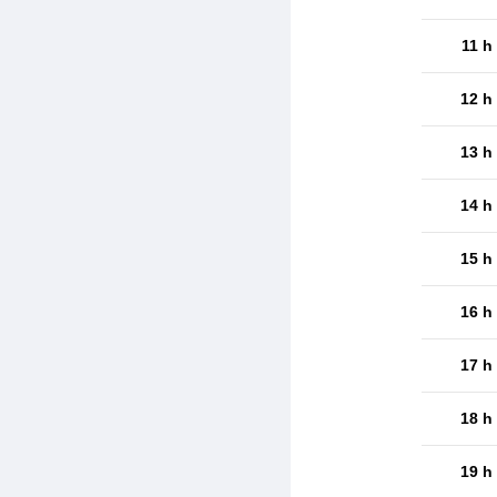
11 h
12 h
13 h
14 h
15 h
16 h
17 h
18 h
19 h