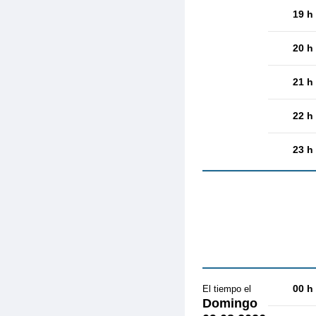
19 h
20 h
21 h
22 h
23 h
00 h
El tiempo el
Domingo