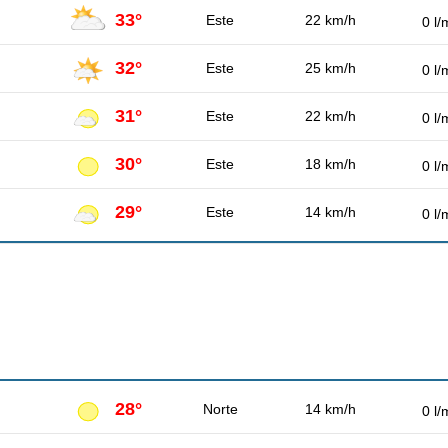
33°
Este
22 km/h
0 l/
32°
Este
25 km/h
0 l/
31°
Este
22 km/h
0 l/
30°
Este
18 km/h
0 l/
29°
Este
14 km/h
0 l/
28°
Norte
14 km/h
0 l/