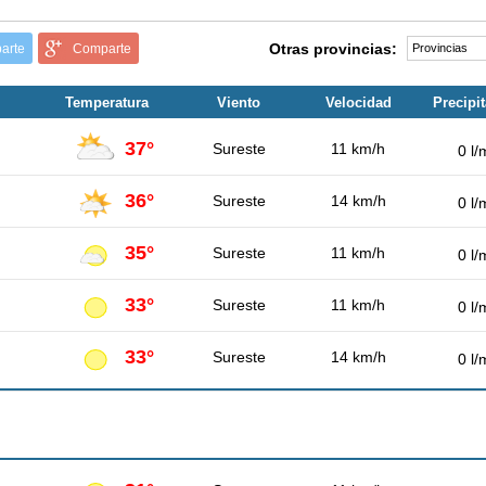
Otras provincias:
arte
Comparte
Temperatura
Viento
Velocidad
Precipi
37°
Sureste
11 km/h
0 l/
36°
Sureste
14 km/h
0 l/
35°
Sureste
11 km/h
0 l/
33°
Sureste
11 km/h
0 l/
33°
Sureste
14 km/h
0 l/