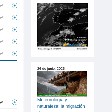
2
m
2
m
2
m
2
m
2
m
26 de junio, 2026
Meteorología y
2
m
naturaleza: la migración