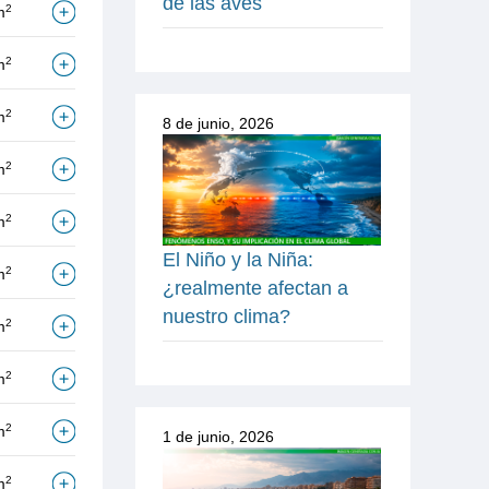
de las aves
2
m
2
m
2
m
8 de junio, 2026
2
m
2
m
El Niño y la Niña:
2
m
¿realmente afectan a
nuestro clima?
2
m
2
m
2
m
1 de junio, 2026
2
m