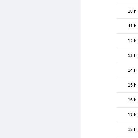
10 h
11 h
12 h
13 h
14 h
15 h
16 h
17 h
18 h