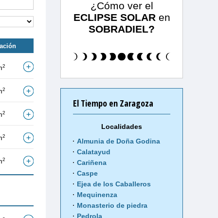
¿Cómo ver el
ECLIPSE SOLAR
en
SOBRADIEL?
tación
2
m
2
m
El Tiempo en Zaragoza
2
m
Localidades
2
m
Almunia de Doña Godina
Calatayud
2
m
Cariñena
Caspe
Ejea de los Caballeros
Mequinenza
Monasterio de piedra
Pedrola