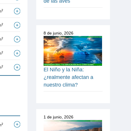
de las aves
2
m
2
m
8 de junio, 2026
2
m
2
m
2
m
El Niño y la Niña:
¿realmente afectan a
nuestro clima?
1 de junio, 2026
2
m