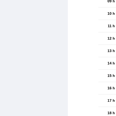
09 h
10 h
11 h
12 h
13 h
14 h
15 h
16 h
17 h
18 h