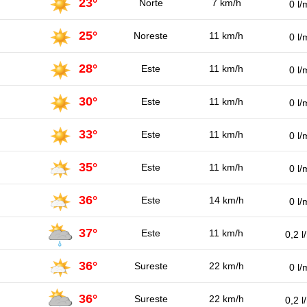
23°
Norte
7 km/h
0 l/
25°
Noreste
11 km/h
0 l/
28°
Este
11 km/h
0 l/
30°
Este
11 km/h
0 l/
33°
Este
11 km/h
0 l/
35°
Este
11 km/h
0 l/
36°
Este
14 km/h
0 l/
37°
Este
11 km/h
0,2 l
36°
Sureste
22 km/h
0 l/
36°
Sureste
22 km/h
0,2 l