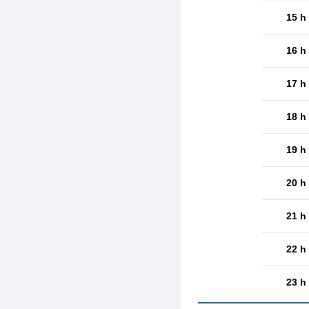
15 h
16 h
17 h
18 h
19 h
20 h
21 h
22 h
23 h