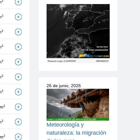
2
m
2
m
2
m
2
m
2
m
2
m
26 de junio, 2026
2
m
2
/m
2
m
Meteorología y
naturaleza: la migración
2
/m