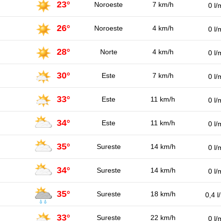
23°
Noroeste
7 km/h
0 l/
26°
Noroeste
4 km/h
0 l/
28°
Norte
4 km/h
0 l/
30°
Este
7 km/h
0 l/
33°
Este
11 km/h
0 l/
34°
Este
11 km/h
0 l/
35°
Sureste
14 km/h
0 l/
34°
Sureste
14 km/h
0 l/
35°
Sureste
18 km/h
0,4 l
33°
Sureste
22 km/h
0 l/