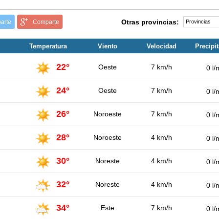
Otras provincias:
arte
Comparte
Temperatura
Viento
Velocidad
Precipi
22°
Oeste
7 km/h
0 l/
24°
Oeste
7 km/h
0 l/
26°
Noroeste
7 km/h
0 l/
28°
Noroeste
4 km/h
0 l/
30°
Noreste
4 km/h
0 l/
32°
Noreste
4 km/h
0 l/
34°
Este
7 km/h
0 l/