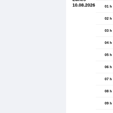
10.08.2026
01 h
02 h
03 h
04 h
05 h
06 h
07 h
08 h
09 h