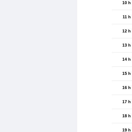
10 h
11 h
12 h
13 h
14 h
15 h
16 h
17 h
18 h
19 h