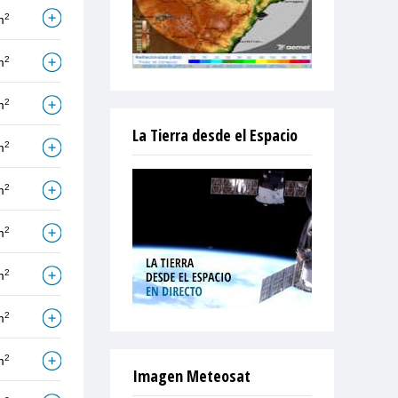
2
m
2
m
2
m
La Tierra desde el Espacio
2
m
2
m
2
m
2
m
2
m
2
m
Imagen Meteosat