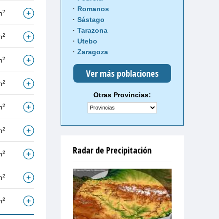
Romanos
2
m
Sástago
Tarazona
2
m
Utebo
Zaragoza
2
m
Ver más poblaciones
2
m
Otras Provincias:
2
m
2
m
Radar de Precipitación
2
m
2
m
2
m