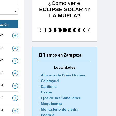
¿Cómo ver el
ECLIPSE SOLAR
en
LA MUELA?
tación
2
m
2
m
El Tiempo en Zaragoza
2
m
Localidades
2
m
Almunia de Doña Godina
Calatayud
2
m
Cariñena
Caspe
2
Ejea de los Caballeros
m
Mequinenza
Monasterio de piedra
2
m
Pedrola