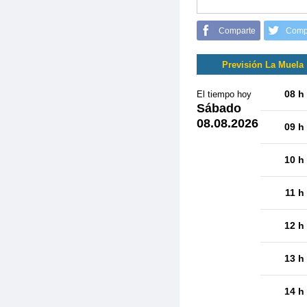
Comparte
Comp
Previsión La Muela
08 h
El tiempo hoy
Sábado
08.08.2026
09 h
10 h
11 h
12 h
13 h
14 h