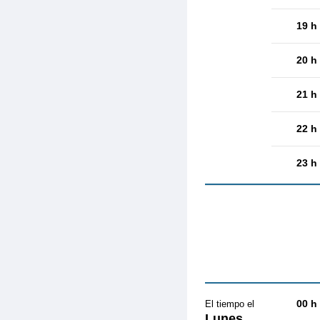
19 h
20 h
21 h
22 h
23 h
00 h
El tiempo el
Lunes