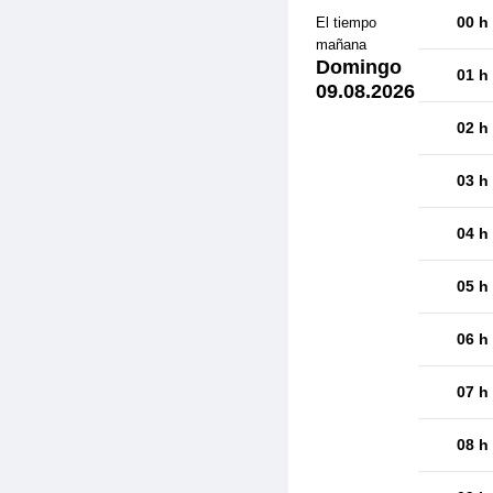
00 h
El tiempo
mañana
Domingo
01 h
09.08.2026
02 h
03 h
04 h
05 h
06 h
07 h
08 h