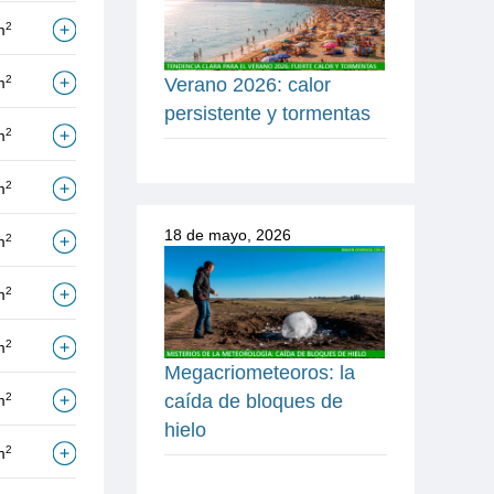
2
m
2
m
Verano 2026: calor
persistente y tormentas
2
m
2
m
18 de mayo, 2026
2
m
2
m
2
m
Megacriometeoros: la
caída de bloques de
2
m
hielo
2
m