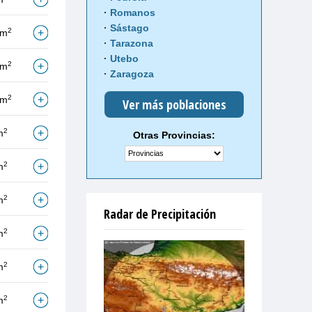
Romanos
Sástago
2
/m
Tarazona
Utebo
2
/m
Zaragoza
2
/m
Ver más poblaciones
2
m
Otras Provincias:
2
m
2
m
Radar de Precipitación
2
m
2
m
2
m