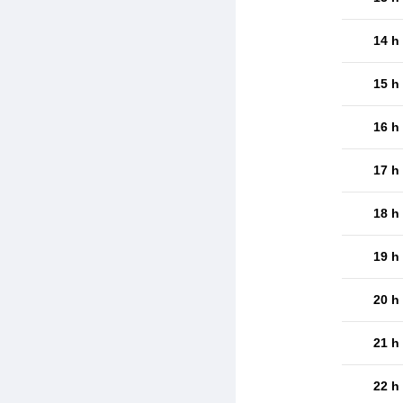
14 h
15 h
16 h
17 h
18 h
19 h
20 h
21 h
22 h