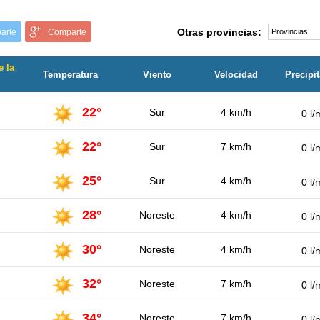
Otras provincias:
arte
Comparte
e la
Temperatura
Viento
Velocidad
Precipi
22°
Sur
4 km/h
0 l/
22°
Sur
7 km/h
0 l/
25°
Sur
4 km/h
0 l/
28°
Noreste
4 km/h
0 l/
30°
Noreste
4 km/h
0 l/
32°
Noreste
7 km/h
0 l/
34°
Noreste
7 km/h
0 l/