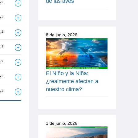
de las aves
2
m
2
m
2
m
8 de junio, 2026
2
m
2
m
El Niño y la Niña:
2
m
¿realmente afectan a
nuestro clima?
2
m
1 de junio, 2026