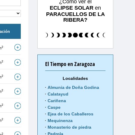
¿Cómo ver el
ECLIPSE SOLAR
en
PARACUELLOS DE LA
RIBERA?
tación
2
m
2
m
El Tiempo en Zaragoza
2
m
Localidades
Almunia de Doña Godina
2
m
Calatayud
Cariñena
2
m
Caspe
Ejea de los Caballeros
2
m
Mequinenza
Monasterio de piedra
Pedrola
2
m