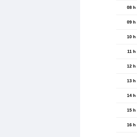
08 h
09 h
10 h
11 h
12 h
13 h
14 h
15 h
16 h