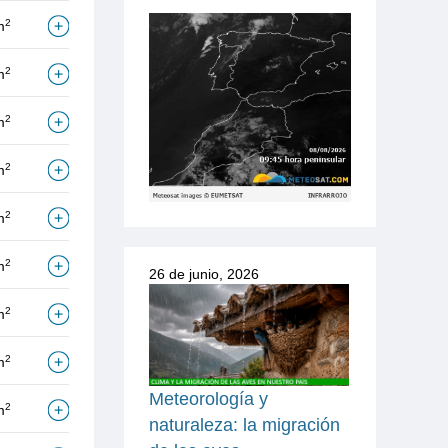
2
m
2
m
2
m
2
m
2
m
2
m
26 de junio, 2026
2
m
2
m
Meteorología y
2
m
naturaleza: la migración