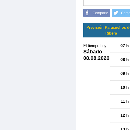
Comparte
Comp
Previsión Paracuellos d
Ribera
07 h
El tiempo hoy
Sábado
08.08.2026
08 h
09 h
10 h
11 h
12 h
13 h