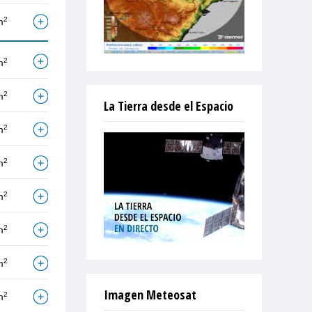
2
m
2
m
2
m
La Tierra desde el Espacio
2
m
2
m
2
m
2
m
2
m
Imagen Meteosat
2
m