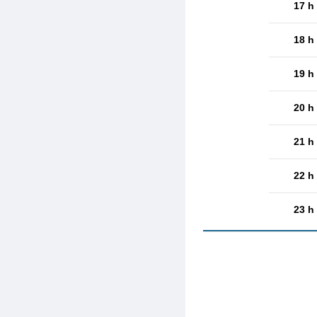
17 h
18 h
19 h
20 h
21 h
22 h
23 h