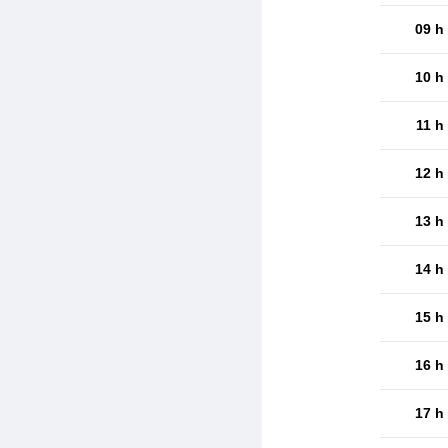
09 h
10 h
11 h
12 h
13 h
14 h
15 h
16 h
17 h