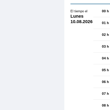
00 h
El tiempo el
Lunes
10.08.2026
01 h
02 h
03 h
04 h
05 h
06 h
07 h
08 h