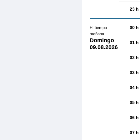
23 h
00 h
El tiempo
mañana
Domingo
01 h
09.08.2026
02 h
03 h
04 h
05 h
06 h
07 h