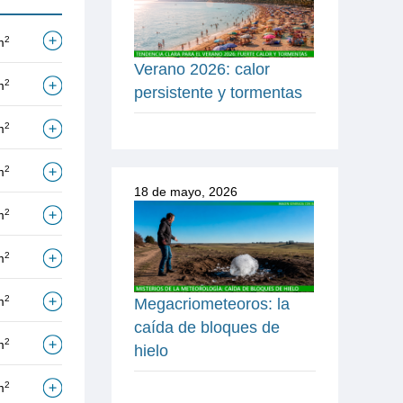
2
m
Verano 2026: calor
2
m
persistente y tormentas
2
m
2
m
18 de mayo, 2026
2
m
2
m
2
m
Megacriometeoros: la
caída de bloques de
2
m
hielo
2
m