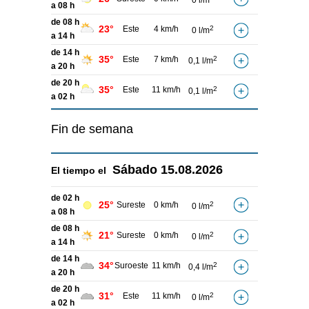
0 l/m
a 08 h
de 08 h
23°
Este
4 km/h
2
0 l/m
a 14 h
de 14 h
35°
Este
7 km/h
2
0,1 l/m
a 20 h
de 20 h
35°
Este
11 km/h
2
0,1 l/m
a 02 h
Fin de semana
Sábado
15.08.2026
El tiempo el
de 02 h
25°
Sureste
0 km/h
2
0 l/m
a 08 h
de 08 h
21°
Sureste
0 km/h
2
0 l/m
a 14 h
de 14 h
34°
Suroeste
11 km/h
2
0,4 l/m
a 20 h
de 20 h
31°
Este
11 km/h
2
0 l/m
a 02 h