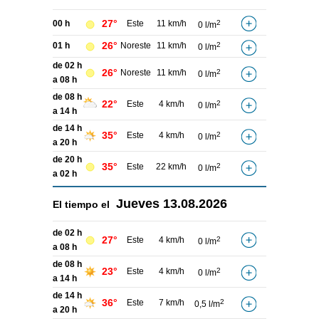
27°
00 h
Este
11 km/h
2
0 l/m
26°
01 h
Noreste
11 km/h
2
0 l/m
de 02 h
26°
Noreste
11 km/h
2
0 l/m
a 08 h
de 08 h
22°
Este
4 km/h
2
0 l/m
a 14 h
de 14 h
35°
Este
4 km/h
2
0 l/m
a 20 h
de 20 h
35°
Este
22 km/h
2
0 l/m
a 02 h
Jueves
13.08.2026
El tiempo el
de 02 h
27°
Este
4 km/h
2
0 l/m
a 08 h
de 08 h
23°
Este
4 km/h
2
0 l/m
a 14 h
de 14 h
36°
Este
7 km/h
2
0,5 l/m
a 20 h