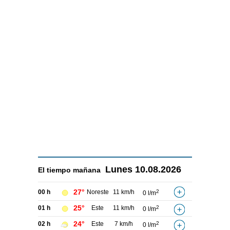
Lunes
10.08.2026
El tiempo
mañana
27°
00 h
Noreste
11 km/h
2
0 l/m
25°
01 h
Este
11 km/h
2
0 l/m
24°
02 h
Este
7 km/h
2
0 l/m