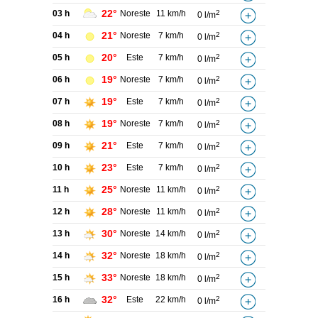
22°
03 h
Noreste
11 km/h
2
0 l/m
21°
04 h
Noreste
7 km/h
2
0 l/m
20°
05 h
Este
7 km/h
2
0 l/m
19°
06 h
Noreste
7 km/h
2
0 l/m
19°
07 h
Este
7 km/h
2
0 l/m
19°
08 h
Noreste
7 km/h
2
0 l/m
21°
09 h
Este
7 km/h
2
0 l/m
23°
10 h
Este
7 km/h
2
0 l/m
25°
11 h
Noreste
11 km/h
2
0 l/m
28°
12 h
Noreste
11 km/h
2
0 l/m
30°
13 h
Noreste
14 km/h
2
0 l/m
32°
14 h
Noreste
18 km/h
2
0 l/m
33°
15 h
Noreste
18 km/h
2
0 l/m
32°
16 h
Este
22 km/h
2
0 l/m