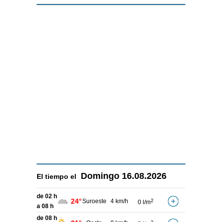
Domingo
16.08.2026
El tiempo el
de 02 h
24°
Suroeste
4 km/h
2
0 l/m
a 08 h
de 08 h