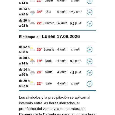
21°
Oeste
0 km/h
2
0 l/m
a 14 h
de 14 h
34°
Sur
0 km/h
2
12,2 l/m
a 20 h
de 20 h
22°
Sureste
14 km/h
2
0,2 l/m
a 02 h
Lunes
17.08.2026
El tiempo el
de 02 h
20°
Sureste
4 km/h
2
0 l/m
a 08 h
de 08 h
19°
Norte
4 km/h
2
0,6 l/m
a 14 h
de 14 h
26°
Norte
4 km/h
2
4,1 l/m
a 20 h
de 20 h
22°
Este
4 km/h
2
0 l/m
a 02 h
Los símbolos y la precipitación se aplican al
intervalo entre las horas indicadas, el
pronóstico del viento y la temperatura en
Cervera de la Cañada
es para la primera hora