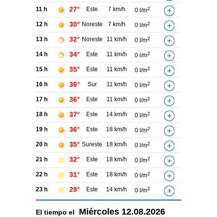
27°
11 h
Este
7 km/h
2
0 l/m
30°
12 h
Noreste
7 km/h
2
0 l/m
32°
13 h
Noreste
11 km/h
2
0 l/m
34°
14 h
Este
11 km/h
2
0 l/m
35°
15 h
Este
11 km/h
2
0 l/m
36°
16 h
Sur
11 km/h
2
0 l/m
36°
17 h
Este
11 km/h
2
0 l/m
37°
18 h
Este
14 km/h
2
0 l/m
36°
19 h
Este
18 km/h
2
0 l/m
35°
20 h
Sureste
18 km/h
2
0 l/m
32°
21 h
Este
18 km/h
2
0 l/m
31°
22 h
Este
18 km/h
2
0 l/m
29°
23 h
Este
14 km/h
2
0 l/m
Miércoles
12.08.2026
El tiempo el