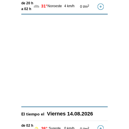
de 20 h
31°
Noroeste
4 km/h
2
0 l/m
a 02 h
Viernes
14.08.2026
El tiempo el
de 02 h
26°
Sureste
0 km/h
2