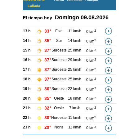
Cañada
Domingo
09.08.2026
El tiempo hoy
33°
13 h
Este
11 km/h
2
0 l/m
35°
14 h
Sur
14 km/h
2
0 l/m
37°
15 h
Suroeste
25 km/h
2
0 l/m
37°
16 h
Suroeste
29 km/h
2
0 l/m
37°
17 h
Suroeste
25 km/h
2
0 l/m
37°
18 h
Suroeste
25 km/h
2
0 l/m
36°
19 h
Suroeste
22 km/h
2
0 l/m
35°
20 h
Oeste
18 km/h
2
0 l/m
32°
21 h
Oeste
7 km/h
2
0 l/m
30°
22 h
Noroeste
11 km/h
2
0 l/m
29°
23 h
Norte
11 km/h
2
0 l/m