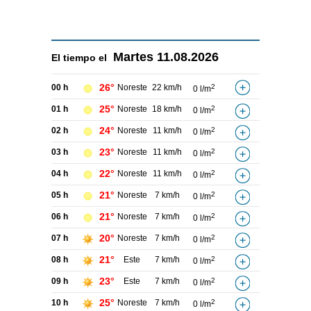
Martes
11.08.2026
El tiempo el
26°
00 h
Noreste
22 km/h
2
0 l/m
25°
01 h
Noreste
18 km/h
2
0 l/m
24°
02 h
Noreste
11 km/h
2
0 l/m
23°
03 h
Noreste
11 km/h
2
0 l/m
22°
04 h
Noreste
11 km/h
2
0 l/m
21°
05 h
Noreste
7 km/h
2
0 l/m
21°
06 h
Noreste
7 km/h
2
0 l/m
20°
07 h
Noreste
7 km/h
2
0 l/m
21°
08 h
Este
7 km/h
2
0 l/m
23°
09 h
Este
7 km/h
2
0 l/m
25°
10 h
Noreste
7 km/h
2
0 l/m